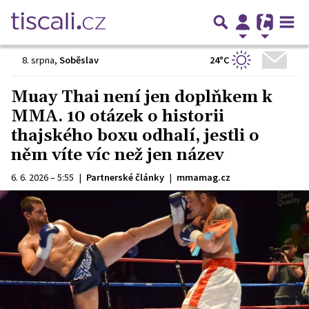
24°C
8. srpna
,
Soběslav
Muay Thai není jen doplňkem k
MMA. 10 otázek o historii
thajského boxu odhalí, jestli o
něm víte víc než jen název
6. 6. 2026 – 5:55
|
Partnerské články
|
mmamag.cz