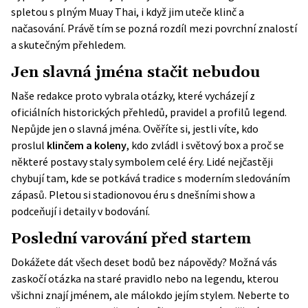
spletou s plným Muay Thai, i když jim uteče klinč a
načasování. Právě tím se pozná rozdíl mezi povrchní znalostí
a skutečným přehledem.
Jen slavná jména stačit nebudou
Naše redakce proto vybrala otázky, které vycházejí z
oficiálních historických přehledů, pravidel a profilů legend.
Nepůjde jen o slavná jména. Ověříte si, jestli víte, kdo
proslul
klinčem a koleny
, kdo zvládl i světový box a proč se
některé postavy staly symbolem celé éry. Lidé nejčastěji
chybují tam, kde se potkává tradice s moderním sledováním
zápasů. Pletou si stadionovou éru s dnešními show a
podceňují i detaily v bodování.
Poslední varování před startem
Dokážete dát všech deset bodů bez nápovědy? Možná vás
zaskočí otázka na staré pravidlo nebo na legendu, kterou
všichni znají jménem, ale málokdo jejím stylem. Neberte to