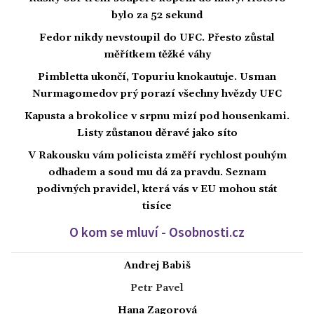
bylo za 52 sekund
Fedor nikdy nevstoupil do UFC. Přesto zůstal
měřítkem těžké váhy
Pimbletta ukončí, Topuriu knokautuje. Usman
Nurmagomedov prý porazí všechny hvězdy UFC
Kapusta a brokolice v srpnu mizí pod housenkami.
Listy zůstanou děravé jako síto
V Rakousku vám policista změří rychlost pouhým
odhadem a soud mu dá za pravdu. Seznam
podivných pravidel, která vás v EU mohou stát
tisíce
O kom se mluví - Osobnosti.cz
Andrej Babiš
Petr Pavel
Hana Zagorová