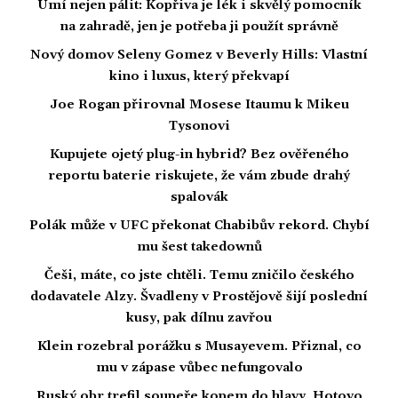
Umí nejen pálit: Kopřiva je lék i skvělý pomocník
na zahradě, jen je potřeba ji použít správně
Nový domov Seleny Gomez v Beverly Hills: Vlastní
kino i luxus, který překvapí
Joe Rogan přirovnal Mosese Itaumu k Mikeu
Tysonovi
Kupujete ojetý plug-in hybrid? Bez ověřeného
reportu baterie riskujete, že vám zbude drahý
spalovák
Polák může v UFC překonat Chabibův rekord. Chybí
mu šest takedownů
Češi, máte, co jste chtěli. Temu zničilo českého
dodavatele Alzy. Švadleny v Prostějově šijí poslední
kusy, pak dílnu zavřou
Klein rozebral porážku s Musayevem. Přiznal, co
mu v zápase vůbec nefungovalo
Ruský obr trefil soupeře kopem do hlavy. Hotovo