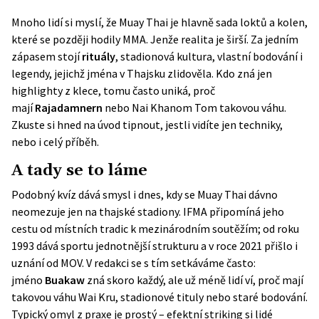
Mnoho lidí si myslí, že Muay Thai je hlavně sada loktů a kolen,
které se později hodily MMA. Jenže realita je širší. Za jedním
zápasem stojí
rituály
, stadionová kultura, vlastní bodování i
legendy, jejichž jména v Thajsku zlidověla. Kdo zná jen
highlighty z klece, tomu často uniká, proč
mají
Rajadamnern
nebo Nai Khanom Tom takovou váhu.
Zkuste si hned na úvod tipnout, jestli vidíte jen techniky,
nebo i celý příběh.
A tady se to láme
Podobný kvíz dává smysl i dnes, kdy se Muay Thai dávno
neomezuje jen na thajské stadiony. IFMA připomíná jeho
cestu od místních tradic k mezinárodním soutěžím; od roku
1993 dává sportu jednotnější strukturu a v roce 2021 přišlo i
uznání od MOV. V redakci se s tím setkáváme často:
jméno
Buakaw
zná skoro každý, ale už méně lidí ví, proč mají
takovou váhu Wai Kru, stadionové tituly nebo staré bodování.
Typický omyl z praxe je prostý – efektní striking si lidé