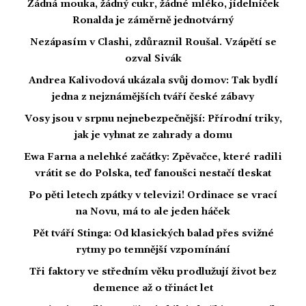
Žádná mouka, žádný cukr, žádné mléko, jídelníček
Ronalda je záměrně jednotvárný
Nezápasím v Clashi, zdůraznil Roušal. Vzápětí se
ozval Sivák
Andrea Kalivodová ukázala svůj domov: Tak bydlí
jedna z nejznámějších tváří české zábavy
Vosy jsou v srpnu nejnebezpečnější: Přírodní triky,
jak je vyhnat ze zahrady a domu
Ewa Farna a nelehké začátky: Zpěvačce, které radili
vrátit se do Polska, teď fanoušci nestačí tleskat
Po pěti letech zpátky v televizi! Ordinace se vrací
na Novu, má to ale jeden háček
Pět tváří Stinga: Od klasických balad přes svižné
rytmy po temnější vzpomínání
Tři faktory ve středním věku prodlužují život bez
demence až o třináct let