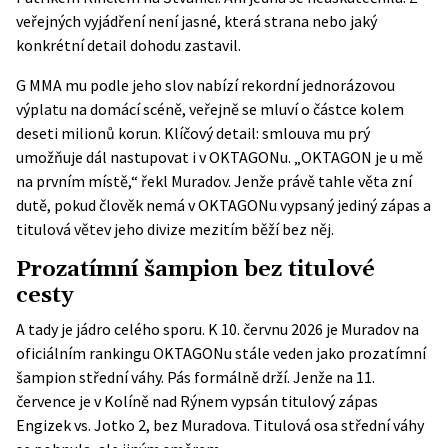
veřejných vyjádření není jasné, která strana nebo jaký
konkrétní detail dohodu zastavil.
G MMA mu podle jeho slov nabízí rekordní jednorázovou
výplatu na domácí scéně, veřejně se mluví o částce kolem
deseti milionů korun. Klíčový detail: smlouva mu prý
umožňuje dál nastupovat i v OKTAGONu. „OKTAGON je u mě
na prvním místě,“ řekl Muradov. Jenže právě tahle věta zní
dutě, pokud člověk nemá v OKTAGONu vypsaný jediný zápas a
titulová větev jeho divize mezitím běží bez něj.
Prozatímní šampion bez titulové
cesty
A tady je jádro celého sporu. K 10. červnu 2026 je Muradov na
oficiálním rankingu OKTAGONu
stále veden jako prozatímní
šampion střední váhy. Pás formálně drží. Jenže na 11.
července je v Kolíně nad Rýnem vypsán titulový zápas
Engizek vs. Jotko 2, bez Muradova. Titulová osa střední váhy