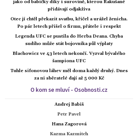
jako od babičky díky 1 surovině, kterou Rakušané
přidávají odjakživa
Otec jí chtěl překazit svatbu, křičel a urážel ženicha.
Po pár letech přišel o firmu, přátele i respekt
Legenda UFC se pustila do Herba Deana. Chyba
sudího může stát bojovníka půl výplaty
Blachowicz ve 43 letech nekončí. Vyzval bývalého
šampiona UFC
Tuhle sifonovou láhev měl doma každý druhý. Dnes
za ni sběratelé dají až 5 000 Kč
O kom se mluví - Osobnosti.cz
Andrej Babiš
Petr Pavel
Hana Zagorová
Kazma Kazmitch