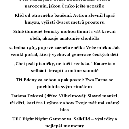
narozenin, jakou Česko ještě nezažilo
Klid od otravného bzučení: Action zlevnil lapač
hmyzu, vyčistí dvacet metrů prostoru
Silně tlumené tenisky mohou tlumit i váš krevní
oběh, ukazuje anatomie chodidla
2. ledna 1965 poprvé zazněla znělka Večerníčku: Jak
vznikl pořad, který vychoval generace českých dětí
„Chci psát písničky, ne točit reelska.“ Katarzia o
selhání, terapii a online samotě
Tři Edeny za sebou a pak postel: Ewa Farna se
pochlubila svým rituálem
Tatiana Dyková (dříve Vilhelmová): Slavný manžel,
tři děti, kariéra i výhra v show Tvoje tvář má známý
hlas
UFC Fight Night: Gamrot vs. Salkilld – výsledky a
nejlepší momenty