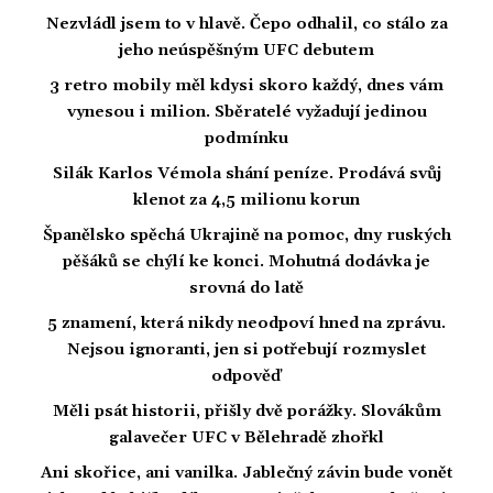
Nezvládl jsem to v hlavě. Čepo odhalil, co stálo za
jeho neúspěšným UFC debutem
3 retro mobily měl kdysi skoro každý, dnes vám
vynesou i milion. Sběratelé vyžadují jedinou
podmínku
Silák Karlos Vémola shání peníze. Prodává svůj
klenot za 4,5 milionu korun
Španělsko spěchá Ukrajině na pomoc, dny ruských
pěšáků se chýlí ke konci. Mohutná dodávka je
srovná do latě
5 znamení, která nikdy neodpoví hned na zprávu.
Nejsou ignoranti, jen si potřebují rozmyslet
odpověď
Měli psát historii, přišly dvě porážky. Slovákům
galavečer UFC v Bělehradě zhořkl
Ani skořice, ani vanilka. Jablečný závin bude vonět