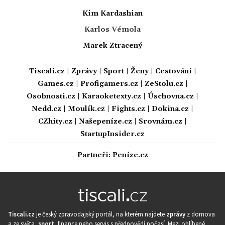
Kim Kardashian
Karlos Vémola
Marek Ztracený
Tiscali.cz
|
Zprávy
|
Sport
|
Ženy
|
Cestování
|
Games.cz
|
Profigamers.cz
|
ZeStolu.cz
|
Osobnosti.cz
|
Karaoketexty.cz
|
Úschovna.cz
|
Nedd.cz
|
Moulík.cz
|
Fights.cz
|
Dokina.cz
|
CZhity.cz
|
Našepeníze.cz
|
Srovnám.cz
|
StartupInsider.cz
Partneři:
Peníze.cz
Tiscali.cz
je český zpravodajský portál, na kterém najdete
zprávy
z domova
a ze světa,
sport
, finance nebo servis s předpovědí počasí. Mezi oblíbené