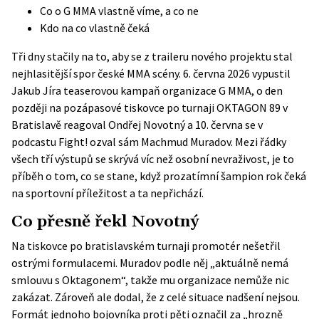
Co o G MMA vlastně víme, a co ne
Kdo na co vlastně čeká
Tři dny stačily na to, aby se z traileru nového projektu stal
nejhlasitější spor české MMA scény. 6. června 2026 vypustil
Jakub Jíra teaserovou kampaň organizace G MMA, o den
později na pozápasové tiskovce po turnaji OKTAGON 89 v
Bratislavě reagoval Ondřej Novotný a 10. června se v
podcastu Fight! ozval sám Machmud Muradov. Mezi řádky
všech tří výstupů se skrývá víc než osobní nevraživost, je to
příběh o tom, co se stane, když prozatímní šampion rok čeká
na sportovní příležitost a ta nepřichází.
Co přesně řekl Novotný
Na tiskovce po bratislavském turnaji promotér nešetřil
ostrými formulacemi. Muradov podle něj „aktuálně nemá
smlouvu s Oktagonem“, takže mu organizace nemůže nic
zakázat. Zároveň ale dodal, že z celé situace nadšení nejsou.
Formát jednoho bojovníka proti pěti označil za „hrozně