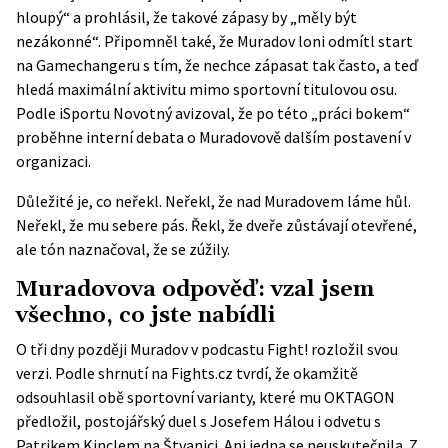
hloupý“ a prohlásil, že takové zápasy by „měly být
nezákonné“. Připomněl také, že Muradov loni odmítl start
na Gamechangeru s tím, že nechce zápasat tak často, a teď
hledá maximální aktivitu mimo sportovní titulovou osu.
Podle
iSportu
Novotný avizoval, že po této „práci bokem“
proběhne interní debata o Muradovově dalším postavení v
organizaci.
Důležité je, co neřekl. Neřekl, že nad Muradovem láme hůl.
Neřekl, že mu sebere pás. Řekl, že dveře zůstávají otevřené,
ale tón naznačoval, že se zúžily.
Muradovova odpověď: vzal jsem
všechno, co jste nabídli
O tři dny později Muradov v podcastu Fight! rozložil svou
verzi. Podle shrnutí na
Fights.cz
tvrdí, že okamžitě
odsouhlasil obě sportovní varianty, které mu OKTAGON
předložil, postojářský duel s Josefem Hálou i odvetu s
Patrikem Kinclem na Štvanici. Ani jedna se neuskutečnila. Z