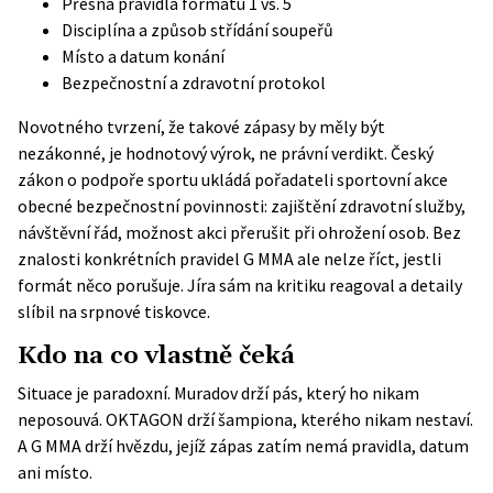
Přesná pravidla formátu 1 vs. 5
Disciplína a způsob střídání soupeřů
Místo a datum konání
Bezpečnostní a zdravotní protokol
Novotného tvrzení, že takové zápasy by měly být
nezákonné, je hodnotový výrok, ne právní verdikt. Český
zákon o podpoře sportu
ukládá pořadateli sportovní akce
obecné bezpečnostní povinnosti: zajištění zdravotní služby,
návštěvní řád, možnost akci přerušit při ohrožení osob. Bez
znalosti konkrétních pravidel G MMA ale nelze říct, jestli
formát něco porušuje. Jíra sám na kritiku reagoval a detaily
slíbil na srpnové tiskovce.
Kdo na co vlastně čeká
Situace je paradoxní. Muradov drží pás, který ho nikam
neposouvá. OKTAGON drží šampiona, kterého nikam nestaví.
A G MMA drží hvězdu, jejíž zápas zatím nemá pravidla, datum
ani místo.