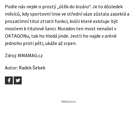
Podle nás nejde o prostý „útěk do bizáru“. Je to důsledek
měsíců, kdy sportovní linie ve střední váze zůstala zaseklá a
prozatímní titul ztratil funkci, kvůli které existuje: být
mostem k titulové šanci. Muradov ten most nenašel v
OKTAGONu, tak ho hledá jinde. Jestli ho najde v aréně
jednoho proti pěti, ukáže až srpen.
Zdroj:
MMAMAG.cz
Autor:
Radek Šebek