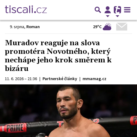
29°C
9. srpna
,
Roman
Muradov reaguje na slova
promotéra Novotného, který
nechápe jeho krok směrem k
bizáru
11. 6. 2026 – 21:36
|
Partnerské články
|
mmamag.cz