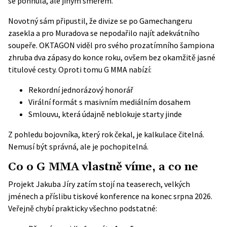
se pohnula, ale jiným směrem.
Novotný sám připustil, že divize se po Gamechangeru
zasekla a pro Muradova se nepodařilo najít adekvátního
soupeře. OKTAGON viděl pro svého prozatímního šampiona
zhruba dva zápasy do konce roku, ovšem bez okamžitě jasné
titulové cesty. Oproti tomu G MMA nabízí:
Rekordní jednorázový honorář
Virální formát s masivním mediálním dosahem
Smlouvu, která údajně neblokuje starty jinde
Z pohledu bojovníka, který rok čekal, je kalkulace čitelná.
Nemusí být správná, ale je pochopitelná.
Co o G MMA vlastně víme, a co ne
Projekt Jakuba Jíry zatím stojí na teaserech, velkých
jménech a příslibu tiskové konference na konec srpna 2026.
Veřejně chybí prakticky všechno podstatné: