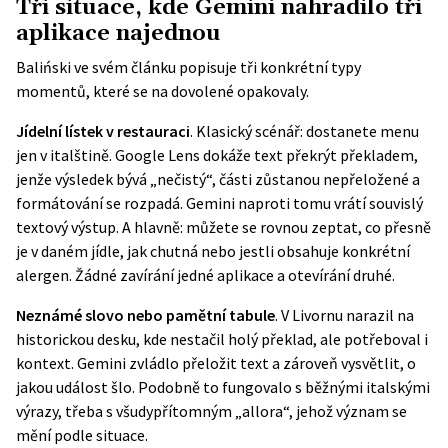
Tři situace, kde Gemini nahradilo tři
aplikace najednou
Baliński ve svém článku popisuje tři konkrétní typy
momentů, které se na dovolené opakovaly.
Jídelní lístek v restauraci
. Klasický scénář: dostanete menu
jen v italštině. Google Lens dokáže text překrýt překladem,
jenže výsledek bývá „nečistý“, části zůstanou nepřeložené a
formátování se rozpadá. Gemini naproti tomu vrátí souvislý
textový výstup. A hlavně: můžete se rovnou zeptat, co přesně
je v daném jídle, jak chutná nebo jestli obsahuje konkrétní
alergen. Žádné zavírání jedné aplikace a otevírání druhé.
Neznámé slovo nebo pamětní tabule
. V Livornu narazil na
historickou desku, kde nestačil holý překlad, ale potřeboval i
kontext. Gemini zvládlo přeložit text a zároveň vysvětlit, o
jakou událost šlo. Podobně to fungovalo s běžnými italskými
výrazy, třeba s všudypřítomným „allora“, jehož význam se
mění podle situace.