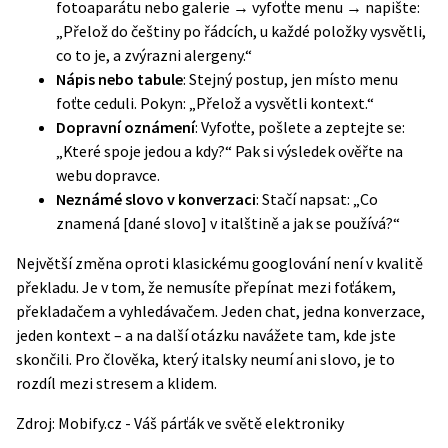
fotoaparátu nebo galerie → vyfoťte menu → napište:
„Přelož do češtiny po řádcích, u každé položky vysvětli,
co to je, a zvýrazni alergeny.“
Nápis nebo tabule
: Stejný postup, jen místo menu
foťte ceduli. Pokyn: „Přelož a vysvětli kontext.“
Dopravní oznámení
: Vyfoťte, pošlete a zeptejte se:
„Které spoje jedou a kdy?“ Pak si výsledek ověřte na
webu dopravce.
Neznámé slovo v konverzaci
: Stačí napsat: „Co
znamená [dané slovo] v italštině a jak se používá?“
Největší změna oproti klasickému googlování není v kvalitě
překladu. Je v tom, že nemusíte přepínat mezi foťákem,
překladačem a vyhledávačem. Jeden chat, jedna konverzace,
jeden kontext – a na další otázku navážete tam, kde jste
skončili. Pro člověka, který italsky neumí ani slovo, je to
rozdíl mezi stresem a klidem.
Zdroj:
Mobify.cz - Váš párťák ve světě elektroniky