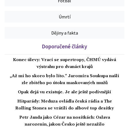
Fotbal
Úmrtí
Dějiny a fakta
Doporučené články
Konec úlevy: Vrací se supertropy, ČHMÚ vydává
výstrahu pro dvanáct krajů
„Až mi ho skoro bylo líto." Jaromíra Soukupa našli
zle zbitého po útoku maskovaných mužů
Opak dejá vu existuje. Je ale ještě podivnější
Hitparády: Meduza ovládla česká rádia a The
Rolling Stones se vrátili do albové top desítky
Petr Janda jako Cézar na nosítkách: Oslava
narozenin, jakou Česko ještě nezažilo