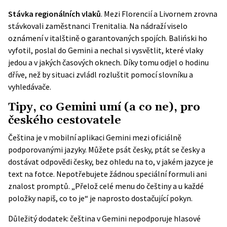
Stávka regionálních vlaků
. Mezi Florencií a Livornem zrovna
stávkovali zaměstnanci Trenitalia. Na nádraží viselo
oznámení v italštině o garantovaných spojích. Baliński ho
vyfotil, poslal do Gemini a nechal si vysvětlit, které vlaky
jedou a v jakých časových oknech. Díky tomu odjel o hodinu
dříve, než by situaci zvládl rozluštit pomocí slovníku a
vyhledávače.
Tipy, co Gemini umí (a co ne), pro
českého cestovatele
Čeština je v mobilní aplikaci Gemini mezi
oficiálně
podporovanými jazyky
. Můžete psát česky, ptát se česky a
dostávat odpovědi česky, bez ohledu na to, v jakém jazyce je
text na fotce. Nepotřebujete žádnou speciální formuli ani
znalost promptů. „Přelož celé menu do češtiny a u každé
položky napiš, co to je“ je naprosto dostačující pokyn.
Důležitý dodatek: čeština v Gemini nepodporuje hlasové