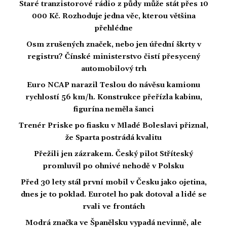
Staré tranzistorové rádio z půdy může stát přes 10
000 Kč. Rozhoduje jedna věc, kterou většina
přehlédne
Osm zrušených značek, nebo jen úřední škrty v
registru? Čínské ministerstvo čistí přesycený
automobilový trh
Euro NCAP narazil Teslou do návěsu kamionu
rychlostí 56 km/h. Konstrukce přeřízla kabinu,
figurína neměla šanci
Trenér Priske po fiasku v Mladé Boleslavi přiznal,
že Sparta postrádá kvalitu
Přežili jen zázrakem. Český pilot Stříteský
promluvil po ohnivé nehodě v Polsku
Před 30 lety stál první mobil v Česku jako ojetina,
dnes je to poklad. Eurotel ho pak dotoval a lidé se
rvali ve frontách
Modrá značka ve Španělsku vypadá nevinně, ale