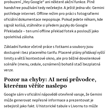
probuzení „Hey Google“ ani některé akční funkce. Plně
handsfree používání tedy nečekejte. A ještě jedna věc: Gemini
potřebuje internet. Offline režim pro práci s fotografiemi
oficiální dokumentace nepopisuje. Pokud jedete někam, kde
signál kolísá, stáhněte si předem jazyky do Google
Překladače – ten umí offline překlad fotek a poslouží jako
spolehlivá záloha.
Základní funkce včetně práce s fotkami a soubory jsou
dostupné i bez placeného tarifu. Placené plány přidávají vyšší
limity a větší kontextové okno, ale pro běžné dovolenkové
scénáře (menu, cedule, oznámení) bohatě stačí bezplatná
verze.
Pozor na chyby: AI není průvodce,
kterému věříte naslepo
Google sám v
oficiální nápovědě
otevřeně varuje, že Gemini
může generovat nepřesné informace a prezentovat je
sebejistě jako fakt. U historické tabule v Livornu to může