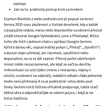
naslepo
Jak na to: praktický postup krok za krokem
Szymon Baliński z webu android.com.pl popsal na konci
června 2025 svou zkušenost z italské dovolené, kdy u každé
cizojazyčné cedule, menu nebo dopravního oznámení přestal
zvlášť otevírat Google Vyhledávání, Lens a Překladač. Místo
toho vše řešil v jednom chatu v aplikaci
Google Gemini
.
Vyfotil danou věc, napsal krátký pokyn („Přelož“, „Vysvětli“)
a dostal nejen překlad, ale i kontext, vysvětlení nebo
doporučení, na co se dál zeptat. Přesný počet ušetřených
minut nikdo nezaznamenal, ale když se sečtou desítky
mikrosituací za celý týden (menu v restauraci, nápisy v
ulicích, oznámení na nádraží), redakční odhad v řádu jednotek
hodin není přehnaný. A co je podstatné: celou dobu psal
česky. Gemini totiž češtinu oficiálně podporuje, takže stačí
běžná věta a odpověď přijde ve vašem jazyce, i když je na
fotce italština.