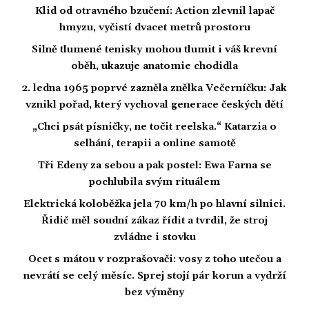
Klid od otravného bzučení: Action zlevnil lapač
hmyzu, vyčistí dvacet metrů prostoru
Silně tlumené tenisky mohou tlumit i váš krevní
oběh, ukazuje anatomie chodidla
2. ledna 1965 poprvé zazněla znělka Večerníčku: Jak
vznikl pořad, který vychoval generace českých dětí
„Chci psát písničky, ne točit reelska.“ Katarzia o
selhání, terapii a online samotě
Tři Edeny za sebou a pak postel: Ewa Farna se
pochlubila svým rituálem
Elektrická koloběžka jela 70 km/h po hlavní silnici.
Řidič měl soudní zákaz řídit a tvrdil, že stroj
zvládne i stovku
Ocet s mátou v rozprašovači: vosy z toho utečou a
nevrátí se celý měsíc. Sprej stojí pár korun a vydrží
bez výměny