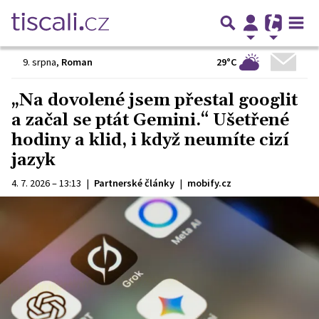
29°C
9. srpna
,
Roman
„Na dovolené jsem přestal googlit
a začal se ptát Gemini.“ Ušetřené
hodiny a klid, i když neumíte cizí
jazyk
4. 7. 2026 – 13:13
|
Partnerské články
|
mobify.cz