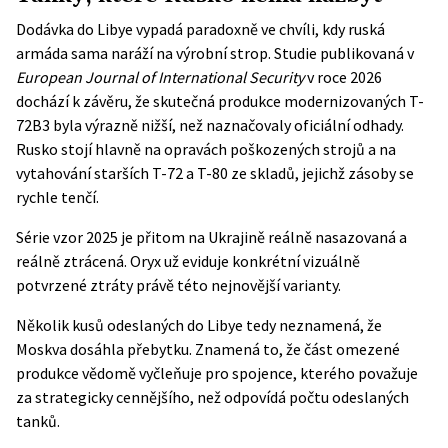
Dodávka do Libye vypadá paradoxně ve chvíli, kdy ruská
armáda sama naráží na výrobní strop. Studie publikovaná v
European Journal of International Security
v roce 2026
dochází k závěru, že
skutečná produkce modernizovaných T-
72B3 byla výrazně nižší
, než naznačovaly oficiální odhady.
Rusko stojí hlavně na opravách poškozených strojů a na
vytahování starších T-72 a T-80 ze skladů, jejichž zásoby se
rychle tenčí.
Série vzor 2025 je přitom na Ukrajině reálně nasazovaná a
reálně ztrácená. Oryx už eviduje konkrétní vizuálně
potvrzené ztráty právě této nejnovější varianty.
Několik kusů odeslaných do Libye tedy neznamená, že
Moskva dosáhla přebytku. Znamená to, že část omezené
produkce vědomě vyčleňuje pro spojence, kterého považuje
za strategicky cennějšího, než odpovídá počtu odeslaných
tanků.