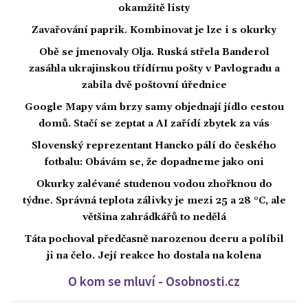
okamžitě listy
Zavařování paprik. Kombinovat je lze i s okurky
Obě se jmenovaly Olja. Ruská střela Banderol
zasáhla ukrajinskou třídírnu pošty v Pavlogradu a
zabila dvě poštovní úřednice
Google Mapy vám brzy samy objednají jídlo cestou
domů. Stačí se zeptat a AI zařídí zbytek za vás
Slovenský reprezentant Hancko pálí do českého
fotbalu: Obávám se, že dopadneme jako oni
Okurky zalévané studenou vodou zhořknou do
týdne. Správná teplota zálivky je mezi 25 a 28 °C, ale
většina zahrádkářů to nedělá
Táta pochoval předčasně narozenou dceru a políbil
ji na čelo. Její reakce ho dostala na kolena
O kom se mluví - Osobnosti.cz