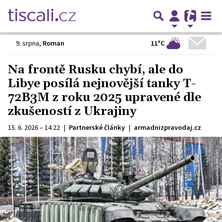
11°C
9. srpna
,
Roman
Na frontě Rusku chybí, ale do
Libye posílá nejnovější tanky T-
72B3M z roku 2025 upravené dle
zkušeností z Ukrajiny
15. 6. 2026 – 14:22
|
Partnerské články
|
armadnizpravodaj.cz