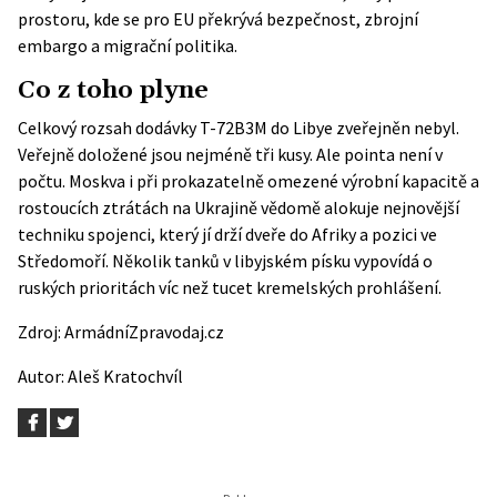
prostoru, kde se pro EU překrývá bezpečnost, zbrojní
embargo a migrační politika.
Co z toho plyne
Celkový rozsah dodávky T-72B3M do Libye zveřejněn nebyl.
Veřejně doložené jsou nejméně tři kusy. Ale pointa není v
počtu. Moskva i při prokazatelně omezené výrobní kapacitě a
rostoucích ztrátách na Ukrajině vědomě alokuje nejnovější
techniku spojenci, který jí drží dveře do Afriky a pozici ve
Středomoří. Několik tanků v libyjském písku vypovídá o
ruských prioritách víc než tucet kremelských prohlášení.
Zdroj:
ArmádníZpravodaj.cz
Autor:
Aleš Kratochvíl