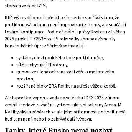
starších variant B3M.
Klíčový rozdíl oproti předchozím sériím spočívá v tom, že
protidronová ochrana není improvizací z fronty, ale součástí
tovární konfigurace. Podle
oficiální zprávy Rostecu
z května
2025 prošel T-72B3M za tři roky války zhruba dvěma sty
konstrukčních úprav. Sériově se instalují:
systémy elektronického boje proti dronům,
sítě zachycující FPV drony,
gumou zesílená ochrana zádi věže a motorového
prostoru,
rozšířené bloky ERA Relikt na střeše věže a korbě.
Zástupce Uralvagonzavodu na veletrhu IDEX 2025 v únoru
zmínil i sériové zavádění systému aktivní ochrany Arena-M.
Na libyjských záběrech se ale jeho přítomnost potvrdit nedá,
buď tam není, nebo ho zakrývá další výbava.
Tanky, které Rusko nemá nazbyt