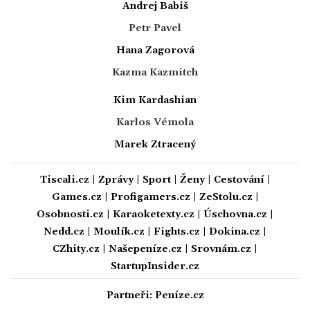
Andrej Babiš
Petr Pavel
Hana Zagorová
Kazma Kazmitch
Kim Kardashian
Karlos Vémola
Marek Ztracený
Tiscali.cz
|
Zprávy
|
Sport
|
Ženy
|
Cestování
|
Games.cz
|
Profigamers.cz
|
ZeStolu.cz
|
Osobnosti.cz
|
Karaoketexty.cz
|
Úschovna.cz
|
Nedd.cz
|
Moulík.cz
|
Fights.cz
|
Dokina.cz
|
CZhity.cz
|
Našepeníze.cz
|
Srovnám.cz
|
StartupInsider.cz
Partneři:
Peníze.cz