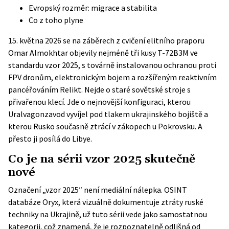
Evropský rozměr: migrace a stabilita
Co z toho plyne
15. května 2026 se na záběrech z cvičení elitního praporu
Omar Almokhtar objevily nejméně tři kusy T-72B3M ve
standardu vzor 2025, s továrně instalovanou ochranou proti
FPV dronům, elektronickým bojem a rozšířeným reaktivním
pancéřováním Relikt. Nejde o staré sovětské stroje s
přivařenou klecí. Jde o nejnovější konfiguraci, kterou
Uralvagonzavod vyvíjel pod tlakem ukrajinského bojiště a
kterou Rusko současně ztrácí v zákopech u Pokrovsku. A
přesto ji posílá do Libye.
Co je na sérii vzor 2025 skutečně
nové
Označení „vzor 2025″ není mediální nálepka. OSINT
databáze Oryx, která vizuálně dokumentuje ztráty ruské
techniky na Ukrajině, už tuto sérii
vede jako samostatnou
kategorii
, což znamená, že je rozpoznatelně odlišná od