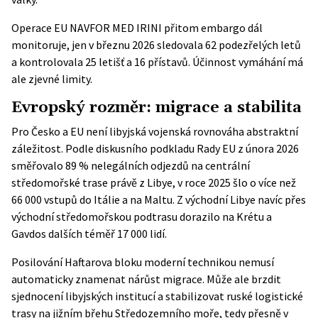
Operace EU NAVFOR MED IRINI přitom embargo dál
monitoruje, jen v březnu 2026 sledovala 62 podezřelých letů
a kontrolovala 25 letišť a 16 přístavů. Účinnost vymáhání má
ale zjevné limity.
Evropský rozměr: migrace a stabilita
Pro Česko a EU není libyjská vojenská rovnováha abstraktní
záležitost. Podle diskusního podkladu Rady EU z února 2026
směřovalo 89 % nelegálních odjezdů na centrální
středomořské trase právě z Libye, v roce 2025 šlo o více než
66 000 vstupů do Itálie a na Maltu. Z východní Libye navíc přes
východní středomořskou podtrasu dorazilo na Krétu a
Gavdos dalších téměř 17 000 lidí.
Posilování Haftarova bloku moderní technikou nemusí
automaticky znamenat nárůst migrace. Může ale brzdit
sjednocení libyjských institucí a stabilizovat ruské logistické
trasy na jižním břehu Středozemního moře, tedy přesně v