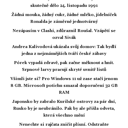
skutečně dělo 24. listopadu 1991
Žádná mouka, žádný cukr, žádné mléko, jídelníček
Ronalda je záměrně jednotvárný
Nezápasím v Clashi, zdůraznil Roušal. Vzápětí se
ozval Sivák
Andrea Kalivodová ukázala svůj domov: Tak bydlí
jedna z nejznámějších tváří české zábavy
Pórek vypadá zdravě, pak začne měknout a hnít.
Srpnové larvy pracují skryté uvnitř listů
Všimli jste si? Pro Windows 11 už zase stačí jenom
8 GB. Microsoft potichu smazal doporučení 32 GB
RAM
Japonsko by zabralo Kurilské ostrovy za pár dní,
Rusko by je neubránilo. Pak by ale přišla odveta,
která všechno mění
Nenechte si rajčata zničit plísní. Odstraňte