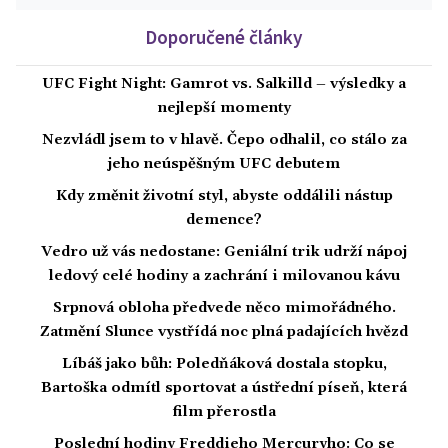
Doporučené články
UFC Fight Night: Gamrot vs. Salkilld – výsledky a
nejlepší momenty
Nezvládl jsem to v hlavě. Čepo odhalil, co stálo za
jeho neúspěšným UFC debutem
Kdy změnit životní styl, abyste oddálili nástup
demence?
Vedro už vás nedostane: Geniální trik udrží nápoj
ledový celé hodiny a zachrání i milovanou kávu
Srpnová obloha předvede něco mimořádného.
Zatmění Slunce vystřídá noc plná padajících hvězd
Líbáš jako bůh: Poledňáková dostala stopku,
Bartoška odmítl sportovat a ústřední píseň, která
film přerostla
Poslední hodiny Freddieho Mercuryho: Co se