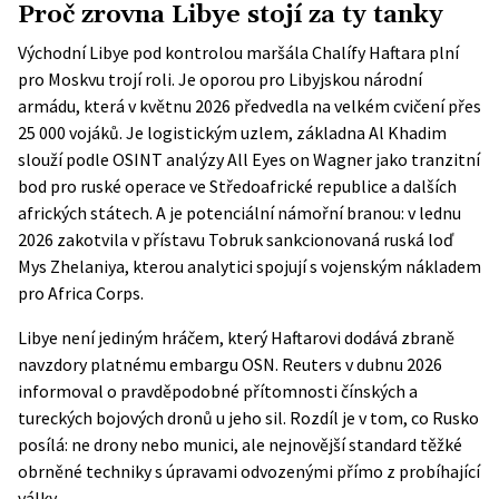
Proč zrovna Libye stojí za ty tanky
Východní Libye pod kontrolou maršála Chalífy Haftara plní
pro Moskvu trojí roli. Je oporou pro Libyjskou národní
armádu, která v květnu 2026 předvedla na velkém cvičení přes
25 000 vojáků. Je logistickým uzlem, základna Al Khadim
slouží podle OSINT analýzy
All Eyes on Wagner
jako tranzitní
bod pro ruské operace ve Středoafrické republice a dalších
afrických státech. A je potenciální námořní branou: v lednu
2026 zakotvila v přístavu Tobruk sankcionovaná ruská loď
Mys Zhelaniya, kterou analytici spojují s vojenským nákladem
pro Africa Corps.
Libye není jediným hráčem, který Haftarovi dodává zbraně
navzdory platnému embargu OSN. Reuters v dubnu 2026
informoval
o pravděpodobné přítomnosti čínských a
tureckých bojových dronů u jeho sil. Rozdíl je v tom, co Rusko
posílá: ne drony nebo munici, ale nejnovější standard těžké
obrněné techniky s úpravami odvozenými přímo z probíhající
války.