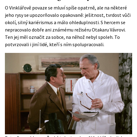
O Vinklářově povaze se mluví spíše opatrně, ale na některé
jeho rysy se upozorňovalo opakovaně: ješitnost, tvrdost vůči
okolí, silný kariérismus a málo ohleduplnosti. S hercem se
nepracovalo dobře ani známému režiséru Otakaru Vávrovi.
Ten jej měl označit za sobce, na něhož nebyl spoleh. To
potvrzovali i jiní lidé, kteří s ním spolupracovali.