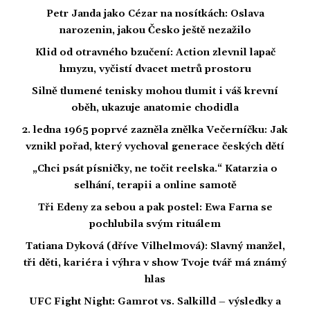
Petr Janda jako Cézar na nosítkách: Oslava
narozenin, jakou Česko ještě nezažilo
Klid od otravného bzučení: Action zlevnil lapač
hmyzu, vyčistí dvacet metrů prostoru
Silně tlumené tenisky mohou tlumit i váš krevní
oběh, ukazuje anatomie chodidla
2. ledna 1965 poprvé zazněla znělka Večerníčku: Jak
vznikl pořad, který vychoval generace českých dětí
„Chci psát písničky, ne točit reelska.“ Katarzia o
selhání, terapii a online samotě
Tři Edeny za sebou a pak postel: Ewa Farna se
pochlubila svým rituálem
Tatiana Dyková (dříve Vilhelmová): Slavný manžel,
tři děti, kariéra i výhra v show Tvoje tvář má známý
hlas
UFC Fight Night: Gamrot vs. Salkilld – výsledky a