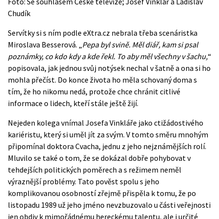
Foto: Se souhlasem České televize; Josef Vinklář a Ladislav
Chudík
Servítky si s ním podle
eXtra.cz
nebrala třeba scenáristka
Miroslava Besserová. „
Pepa byl svině. Měl diář, kam si psal
poznámky, co kdo kdy a kde řekl. To aby měl všechny v šachu,
“
popisovala, jak jednou svůj notýsek nechal v šatně a ona si ho
mohla přečíst. Do konce života ho měla schovaný doma s
tím, že ho nikomu nedá, protože chce chránit citlivé
informace o lidech, kteří stále ještě žijí.
Nejeden kolega vnímal Josefa Vinkláře jako ctižádostivého
kariéristu, který si uměl jít za svým. V tomto směru mnohým
připomínal doktora Cvacha, jednu z jeho nejznámějších rolí.
Mluvilo se také o tom, že se dokázal dobře pohybovat v
tehdejších politických poměrech a s režimem neměl
výraznější problémy. Tato pověst spolu s jeho
komplikovanou osobností zřejmě přispěla k tomu, že po
listopadu 1989 už jeho jméno nevzbuzovalo u části veřejnosti
jen obdiv k mimořádnému hereckému talentu, ale i určité