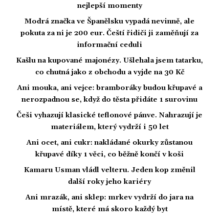
nejlepší momenty
Modrá značka ve Španělsku vypadá nevinně, ale
pokuta za ni je 200 eur. Čeští řidiči ji zaměňují za
informační ceduli
Kašlu na kupované majonézy. Ušlehala jsem tatarku,
co chutná jako z obchodu a vyjde na 30 Kč
Ani mouka, ani vejce: bramboráky budou křupavé a
nerozpadnou se, když do těsta přidáte 1 surovinu
Češi vyhazují klasické teflonové pánve. Nahrazují je
materiálem, který vydrží i 50 let
Ani ocet, ani cukr: nakládané okurky zůstanou
křupavé díky 1 věci, co běžně končí v koši
Kamaru Usman vládl velteru. Jeden kop změnil
další roky jeho kariéry
Ani mrazák, ani sklep: mrkev vydrží do jara na
místě, které má skoro každý byt