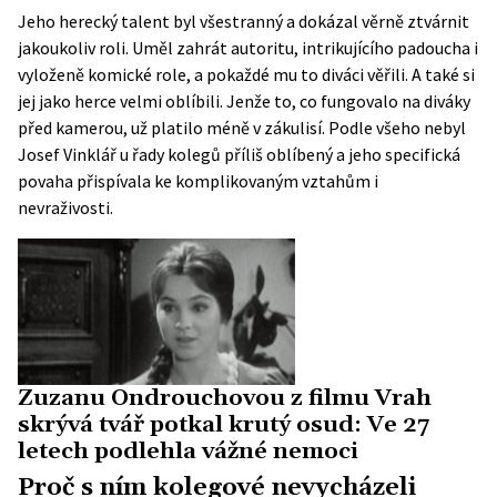
Jeho herecký talent byl všestranný a dokázal věrně ztvárnit
jakoukoliv roli. Uměl zahrát autoritu, intrikujícího padoucha i
vyloženě komické role, a pokaždé mu to diváci věřili. A také si
jej jako herce velmi oblíbili. Jenže to, co fungovalo na diváky
před kamerou, už platilo méně v zákulisí. Podle všeho nebyl
Josef Vinklář u řady kolegů příliš oblíbený a jeho specifická
povaha přispívala ke komplikovaným vztahům i
nevraživosti.
Zuzanu Ondrouchovou z filmu Vrah
skrývá tvář potkal krutý osud: Ve 27
letech podlehla vážné nemoci
Proč s ním kolegové nevycházeli