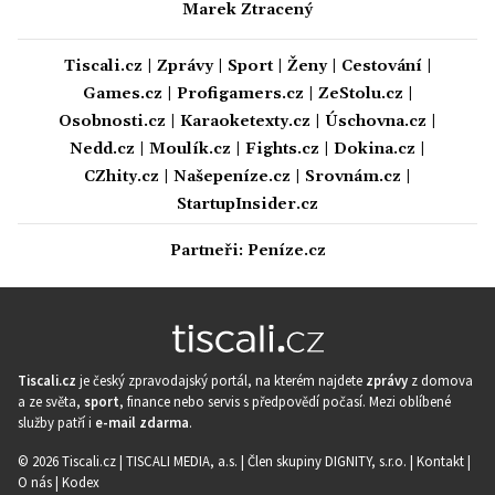
Marek Ztracený
Tiscali.cz
|
Zprávy
|
Sport
|
Ženy
|
Cestování
|
Games.cz
|
Profigamers.cz
|
ZeStolu.cz
|
Osobnosti.cz
|
Karaoketexty.cz
|
Úschovna.cz
|
Nedd.cz
|
Moulík.cz
|
Fights.cz
|
Dokina.cz
|
CZhity.cz
|
Našepeníze.cz
|
Srovnám.cz
|
StartupInsider.cz
Partneři:
Peníze.cz
Tiscali.cz
je český zpravodajský portál, na kterém najdete
zprávy
z domova
a ze světa,
sport
, finance nebo servis s předpovědí počasí. Mezi oblíbené
služby patří i
e-mail zdarma
.
© 2026 Tiscali.cz |
TISCALI MEDIA, a.s.
|
Člen skupiny DIGNITY, s.r.o.
|
Kontakt
|
O nás
|
Kodex