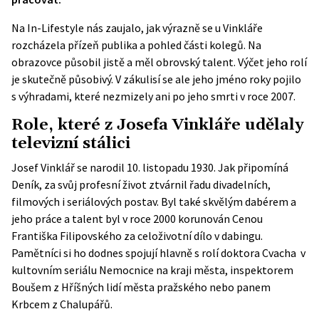
Na In-Lifestyle nás zaujalo, jak výrazně se u Vinkláře
rozcházela přízeň publika a pohled části kolegů. Na
obrazovce působil jistě a měl obrovský talent. Výčet jeho rolí
je skutečně působivý. V zákulisí se ale jeho jméno roky pojilo
s výhradami, které nezmizely ani po jeho smrti v roce 2007.
Role, které z Josefa Vinkláře udělaly
televizní stálici
Josef Vinklář se narodil 10. listopadu 1930. Jak připomíná
Deník
, za svůj profesní život ztvárnil řadu divadelních,
filmových i seriálových postav. Byl také skvělým dabérem a
jeho práce a talent byl v roce 2000 korunován Cenou
Františka Filipovského za celoživotní dílo v dabingu.
Pamětníci si ho dodnes spojují hlavně s rolí doktora Cvacha v
kultovním seriálu Nemocnice na kraji města, inspektorem
Boušem z Hříšných lidí města pražského nebo panem
Krbcem z Chalupářů.