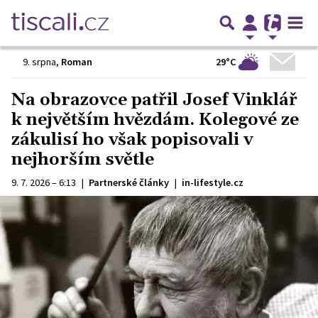
29°C
9. srpna
,
Roman
Na obrazovce patřil Josef Vinklář
k největším hvězdám. Kolegové ze
zákulisí ho však popisovali v
nejhorším světle
9. 7. 2026 – 6:13
|
Partnerské články
|
in-lifestyle.cz