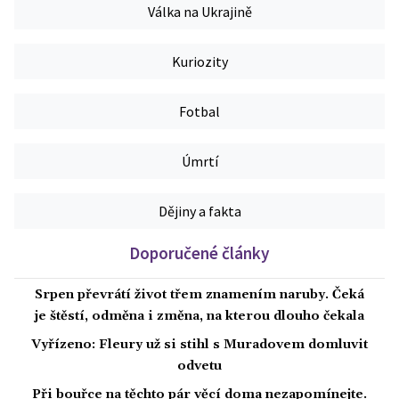
Válka na Ukrajině
Kuriozity
Fotbal
Úmrtí
Dějiny a fakta
Doporučené články
Srpen převrátí život třem znamením naruby. Čeká
je štěstí, odměna i změna, na kterou dlouho čekala
Vyřízeno: Fleury už si stihl s Muradovem domluvit
odvetu
Při bouřce na těchto pár věcí doma nezapomínejte.