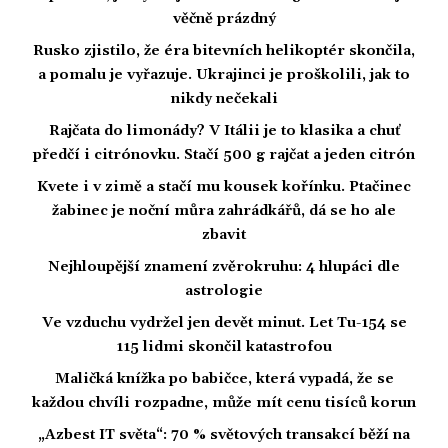
věčně prázdný
Rusko zjistilo, že éra bitevních helikoptér skončila,
a pomalu je vyřazuje. Ukrajinci je proškolili, jak to
nikdy nečekali
Rajčata do limonády? V Itálii je to klasika a chuť
předčí i citrónovku. Stačí 500 g rajčat a jeden citrón
Kvete i v zimě a stačí mu kousek kořínku. Ptačinec
žabinec je noční můra zahrádkářů, dá se ho ale
zbavit
Nejhloupější znamení zvěrokruhu: 4 hlupáci dle
astrologie
Ve vzduchu vydržel jen devět minut. Let Tu-154 se
115 lidmi skončil katastrofou
Maličká knížka po babičce, která vypadá, že se
každou chvíli rozpadne, může mít cenu tisíců korun
„Azbest IT světa“: 70 % světových transakcí běží na