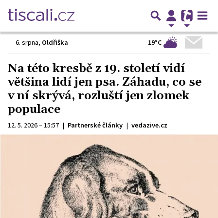
19°C
6. srpna
,
Oldřiška
Na této kresbě z 19. století vidí
většina lidí jen psa. Záhadu, co se
v ní skrývá, rozluští jen zlomek
populace
12. 5. 2026 – 15:57
|
Partnerské články
|
vedazive.cz