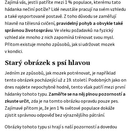
Zajímá vás, jestli patříte mezi 1 % populace, kterému tato
hádanka nečiní potíže? Lidé neustále pracují na svém vzhledu
a také vysportované postavě. Z toho důvodu se zaměřují
hlavně na tělesná cvičení,
pravidelný pohyb a obvykle také
správnou životosprávu
. Ve vleku požadavků na fyzický
vzhled ale mnoho z nich zapomíná trénovat svou mysl.
Přitom existuje mnoho způsobů, jak si udržovat mozek
v kondici.
Starý obrázek s psí hlavou
Jedním ze způsobů, jak mozek potrénovat, je například
tento obrázek pocházející už z 19. století. Podobných jako on
dnes najdete nepochybně hodně, tento však patří mezi první
hádanky tohoto typu.
Zaměřte se na něj plnou pozorností a
zkuste určit
, zda je na tomto obrázku opravdu pouze pes.
Zajímavé přitom je, že jen 1 % světové
populace
dokáže
zjistit správnou odpověď bez výraznějšího pátrání.
Obrázky tohoto typu si hrají s naší pozorností a dovedou