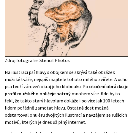
Zdroj fotografie: Stencil Photos
Na ilustraci psí hlavy s obojkem se skrývá také obrázek
mužské tváře, nejspíš majitele tohoto milého zvířete. A ucho
psa tvoří zároveň okraj jeho klobouku. Po
otočení obrázku je
profil mužského obličeje patrný
mnohem více. Kdo by to
řekl, že takto starý hlavolam dokáže i po více jak 100 letech
lidem pořádně zamotat hlavu. Ostatně dost možná
odstartoval onu éru dvojitých ilustrací a navzájem se rušících
motivů, kterých je dnes už plný internet.