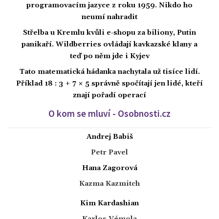
programovacím jazyce z roku 1959. Nikdo ho
neumí nahradit
Střelba u Kremlu kvůli e-shopu za biliony, Putin
panikaří. Wildberries ovládají kavkazské klany a
teď po něm jde i Kyjev
Tato matematická hádanka nachytala už tisíce lidí.
Příklad 18 : 3 + 7 × 5 správně spočítají jen lidé, kteří
znají pořadí operací
O kom se mluví - Osobnosti.cz
Andrej Babiš
Petr Pavel
Hana Zagorová
Kazma Kazmitch
Kim Kardashian
Karlos Vémola