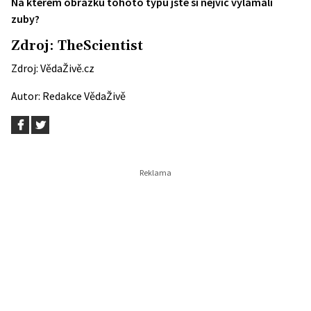
Na kterém obrázku tohoto typu jste si nejvíc vylámali
zuby?
Zdroj:
TheScientist
Zdroj:
VědaŽivě.cz
Autor:
Redakce VědaŽivě