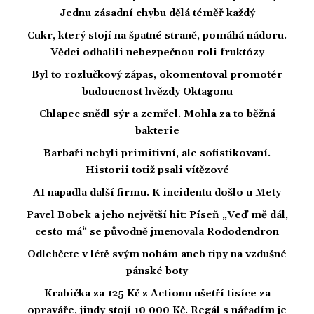
Jednu zásadní chybu dělá téměř každý
Cukr, který stojí na špatné straně, pomáhá nádoru.
Vědci odhalili nebezpečnou roli fruktózy
Byl to rozlučkový zápas, okomentoval promotér
budoucnost hvězdy Oktagonu
Chlapec snědl sýr a zemřel. Mohla za to běžná
bakterie
Barbaři nebyli primitivní, ale sofistikovaní.
Historii totiž psali vítězové
AI napadla další firmu. K incidentu došlo u Mety
Pavel Bobek a jeho největší hit: Píseň „Veď mě dál,
cesto má“ se původně jmenovala Rododendron
Odlehčete v létě svým nohám aneb tipy na vzdušné
pánské boty
Krabička za 125 Kč z Actionu ušetří tisíce za
opraváře, jindy stojí 10 000 Kč. Regál s nářadím je