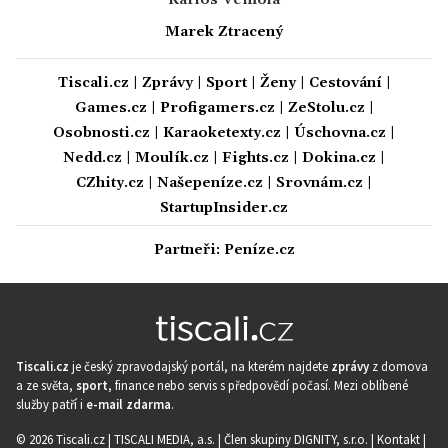
Marek Ztracený
Tiscali.cz
|
Zprávy
|
Sport
|
Ženy
|
Cestování
|
Games.cz
|
Profigamers.cz
|
ZeStolu.cz
|
Osobnosti.cz
|
Karaoketexty.cz
|
Úschovna.cz
|
Nedd.cz
|
Moulík.cz
|
Fights.cz
|
Dokina.cz
|
CZhity.cz
|
Našepeníze.cz
|
Srovnám.cz
|
StartupInsider.cz
Partneři:
Peníze.cz
Tiscali.cz
je český zpravodajský portál, na kterém najdete
zprávy
z domova
a ze světa,
sport
, finance nebo servis s předpovědí počasí. Mezi oblíbené
služby patří i
e-mail zdarma
.
© 2026 Tiscali.cz |
TISCALI MEDIA, a.s.
|
Člen skupiny DIGNITY, s.r.o.
|
Kontakt
|