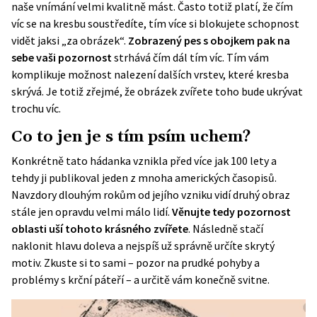
naše vnímání velmi kvalitně mást. Často totiž platí, že čím
víc se na kresbu soustředíte, tím více si blokujete schopnost
vidět jaksi „za obrázek“.
Zobrazený pes s obojkem pak na
sebe vaši pozornost
strhává čím dál tím víc. Tím vám
komplikuje možnost nalezení dalších vrstev, které kresba
skrývá. Je totiž zřejmé, že obrázek zvířete toho bude ukrývat
trochu víc.
Co to jen je s tím psím uchem?
Konkrétně tato hádanka vznikla před více jak 100 lety a
tehdy ji publikoval jeden z mnoha amerických časopisů.
Navzdory dlouhým rokům od jejího vzniku vidí druhý obraz
stále jen opravdu velmi málo lidí.
Věnujte tedy pozornost
oblasti uší tohoto krásného zvířete
. Následně stačí
naklonit hlavu doleva a nejspíš už správně určíte skrytý
motiv. Zkuste si to sami – pozor na prudké pohyby a
problémy s krční páteří – a určitě vám konečně svitne.