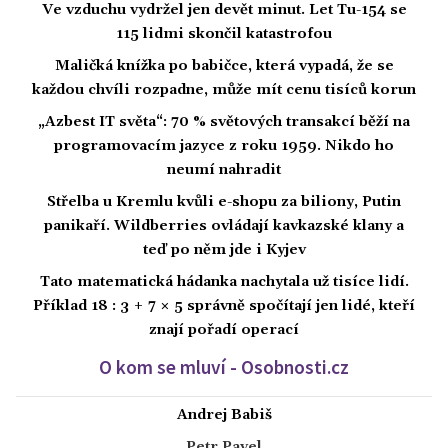
Ve vzduchu vydržel jen devět minut. Let Tu-154 se
115 lidmi skončil katastrofou
Maličká knížka po babičce, která vypadá, že se
každou chvíli rozpadne, může mít cenu tisíců korun
„Azbest IT světa“: 70 % světových transakcí běží na
programovacím jazyce z roku 1959. Nikdo ho
neumí nahradit
Střelba u Kremlu kvůli e-shopu za biliony, Putin
panikaří. Wildberries ovládají kavkazské klany a
teď po něm jde i Kyjev
Tato matematická hádanka nachytala už tisíce lidí.
Příklad 18 : 3 + 7 × 5 správně spočítají jen lidé, kteří
znají pořadí operací
O kom se mluví - Osobnosti.cz
Andrej Babiš
Petr Pavel