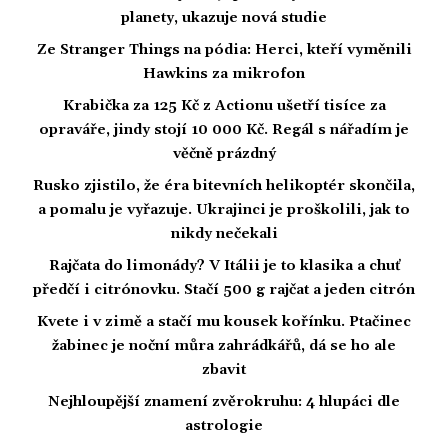
planety, ukazuje nová studie
Ze Stranger Things na pódia: Herci, kteří vyměnili
Hawkins za mikrofon
Krabička za 125 Kč z Actionu ušetří tisíce za
opraváře, jindy stojí 10 000 Kč. Regál s nářadím je
věčně prázdný
Rusko zjistilo, že éra bitevních helikoptér skončila,
a pomalu je vyřazuje. Ukrajinci je proškolili, jak to
nikdy nečekali
Rajčata do limonády? V Itálii je to klasika a chuť
předčí i citrónovku. Stačí 500 g rajčat a jeden citrón
Kvete i v zimě a stačí mu kousek kořínku. Ptačinec
žabinec je noční můra zahrádkářů, dá se ho ale
zbavit
Nejhloupější znamení zvěrokruhu: 4 hlupáci dle
astrologie