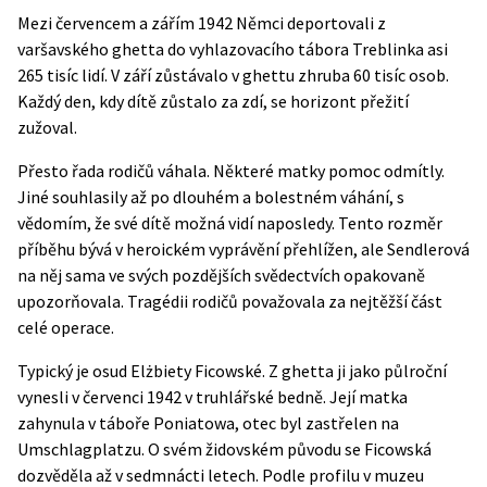
Mezi červencem a zářím 1942 Němci deportovali z
varšavského ghetta do vyhlazovacího tábora Treblinka asi
265 tisíc lidí. V září zůstávalo v ghettu zhruba 60 tisíc osob.
Každý den, kdy dítě zůstalo za zdí, se horizont přežití
zužoval.
Přesto řada rodičů váhala. Některé matky pomoc odmítly.
Jiné souhlasily až po dlouhém a bolestném váhání, s
vědomím, že své dítě možná vidí naposledy. Tento rozměr
příběhu bývá v heroickém vyprávění přehlížen, ale Sendlerová
na něj sama ve svých pozdějších svědectvích opakovaně
upozorňovala. Tragédii rodičů považovala za nejtěžší část
celé operace.
Typický je osud Elżbiety Ficowské. Z ghetta ji jako půlroční
vynesli v červenci 1942 v truhlářské bedně. Její matka
zahynula v táboře Poniatowa, otec byl zastřelen na
Umschlagplatzu. O svém židovském původu se Ficowská
dozvěděla až v sedmnácti letech. Podle profilu v
muzeu