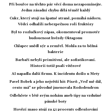
Při bouřce na těchto pár věcí doma nezapomínejte.
Jednu zásadní chybu dělá téměř každý
Cukr, který stojí na špatné straně, pomáhá nádoru.
Vědci odhalili nebezpečnou roli fruktózy
Byl to rozlučkový zápas, okomentoval promotér
budoucnost hvězdy Oktagonu
Chlapec snědl sýr a zemřel. Mohla za to běžná
bakterie
Barbaři nebyli primitivní, ale sofistikovaní.
Historii totiž psali vítězové
AI napadla další firmu. K incidentu došlo u Mety
Pavel Bobek a jeho největší hit: Píseň „Veď mě dál,
cesto má“ se původně jmenovala Rododendron
Odlehčete v létě svým nohám aneb tipy na vzdušné
pánské boty
Hovězí maso stojí za 41 procenty odlesňování