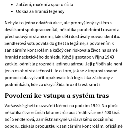
Zatčení, mučení a spor o čísla
Odkaz za hranicí legendy
Nebyla to jedna odvážná akce, ale promyšlený systém s
desítkami spolupracovníků, několika paralelními trasami a
přechodovými stanicemi, kde děti dostávaly novou identitu.
Sendlerová vstupovala do ghetta legálně, s povolením k
sanitárním kontrolám a každý den riskovala život na samé
hranici nacistického dohledu. Když ji gestapo v říjnu 1943
zatklo, odmítla prozradit jedinou adresu. Její příběh ale není
jen o osobní statečnosti. Je o tom, jak se z improvizované
pomoci dala vytvořit opakovatelná logistika záchrany v
podmínkách, kde za ukrytí Žida hrozil trest smrti.
Povolení ke vstupu a systém tras
Varšavské ghetto uzavřeli Němci na podzim 1940. Na ploše
několika čtverečních kilometrů soustředili více než 400 tisíc
lidí. Sendlerová, zaměstnankyně varšavského sociálního
odboru, získala propustku k sanitárním kontrolám, oficiálně