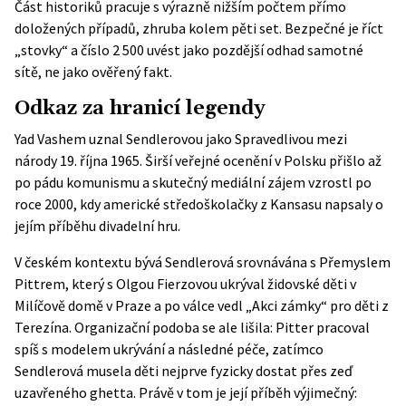
Část historiků pracuje s výrazně nižším počtem přímo
doložených případů, zhruba kolem pěti set. Bezpečné je říct
„stovky“ a číslo 2 500 uvést jako pozdější odhad samotné
sítě, ne jako ověřený fakt.
Odkaz za hranicí legendy
Yad Vashem uznal Sendlerovou jako Spravedlivou mezi
národy 19. října 1965. Širší veřejné ocenění v Polsku přišlo až
po pádu komunismu a skutečný mediální zájem vzrostl po
roce 2000, kdy americké středoškolačky z Kansasu napsaly o
jejím příběhu divadelní hru.
V českém kontextu bývá Sendlerová srovnávána s Přemyslem
Pittrem, který s Olgou Fierzovou ukrýval židovské děti v
Milíčově domě v Praze a po válce vedl „Akci zámky“ pro děti z
Terezína. Organizační podoba se ale lišila: Pitter pracoval
spíš s modelem ukrývání a následné péče, zatímco
Sendlerová musela děti nejprve fyzicky dostat přes zeď
uzavřeného ghetta. Právě v tom je její příběh výjimečný: