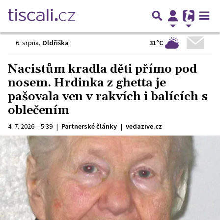
31°C
6. srpna
,
Oldřiška
Nacistům kradla děti přímo pod
nosem. Hrdinka z ghetta je
pašovala ven v rakvích i balících s
oblečením
4. 7. 2026 – 5:39
|
Partnerské články
|
vedazive.cz