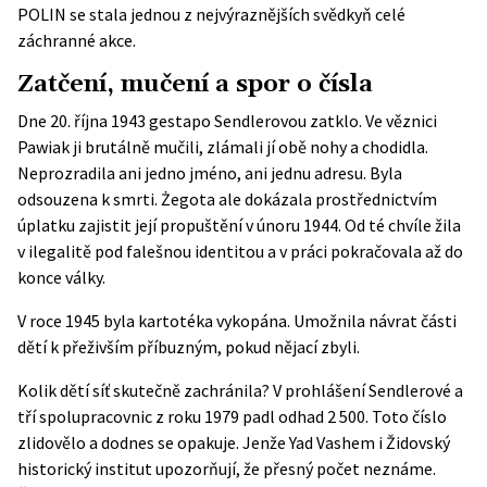
POLIN
se stala jednou z nejvýraznějších svědkyň celé
záchranné akce.
Zatčení, mučení a spor o čísla
Dne 20. října 1943 gestapo Sendlerovou zatklo. Ve věznici
Pawiak ji brutálně mučili, zlámali jí obě nohy a chodidla.
Neprozradila ani jedno jméno, ani jednu adresu. Byla
odsouzena k smrti. Żegota ale dokázala prostřednictvím
úplatku zajistit její propuštění v únoru 1944. Od té chvíle žila
v ilegalitě pod falešnou identitou a v práci pokračovala až do
konce války.
V roce 1945 byla kartotéka vykopána. Umožnila návrat části
dětí k přeživším příbuzným, pokud nějací zbyli.
Kolik dětí síť skutečně zachránila? V prohlášení Sendlerové a
tří spolupracovnic z roku 1979 padl odhad 2 500. Toto číslo
zlidovělo a dodnes se opakuje. Jenže
Yad Vashem
i Židovský
historický institut upozorňují, že přesný počet neznáme.