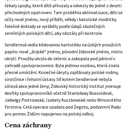
čekaly spojky, které dítě převzaly a odvezly do jedné z deseti
přechodných opatroven. Tam proběhla aklimatizace, děti se
učily nové jméno, nový příběh, někdy i katolické modlitby.
Falešné doklady se vyráběly podle údajů skutečných
zemřelých polských dětí, aby obstály při kontrole.
Sendlerová vedla kódovanou kartotéku na úzkých proužcích
papíru: nové „árijské“ jméno, původní židovské jméno, místo
ukrytí. Proužky ukryla do sklenic a zakopala pod jabloní v
zahradě spolupracovnice. Byla jedinou osobou, která znala
přesné umístění. Konečné úkryty zajišťovaly polské rodiny,
sirotčince i řeholní ústavy. Síť kolem Sendlerové nebyla
sólová akce jedné ženy;
Židovský historický institut
jmenuje
desítky spolupracovníků včetně Stanisławy Bussoldové,
Jadwigy Piotrowské, Izabely Kuczkowské nebo Wincentého
Ferstera. Celá operace spadala pod Żegotu, podzemní Radu
pro pomoc Židům napojenou na polský odboj.
Cena záchrany