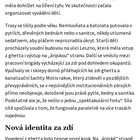
měla dohlížet na šíření tyfu. Ve skutečnosti začala
organizovat vyvádění dětí.
Trasy se lišily podle věku. Nemluvňata a batolata putovala v
pytlích, dřevěných bednách nebo v sanitce, někdy utlumená
sedativem, aby pláčem neprozradila úkryt. Starší děti
procházely soudní budovou na ulici Leszno, která měla vstup
z ghetta i výstup na „árijskou“ stranu. Další se vmísily mezi
pracovní brigády vycházející za zdi pod dohledem okupantů.
Využívaly se i sklepy domů přiléhajících ke zdi ghetta a
kanalizační šachty. Motiv rakve, který zlidověl v pozdějších
převyprávěních, se v nejsilnějších institucionálních zdrojích
přímo neobjevuje, doložené jsou právě pytle, bedny a sanitka.
Podstatné ale je, že nešlo o jednu „spektakulární fintu“. Síla
sítě spočívala v tom, že fungovala paralelně na více trasách
najednou.
Nová identita za zdí
Vyvedení z ghetta bylo teprve první krok. Na „árijské“ straně