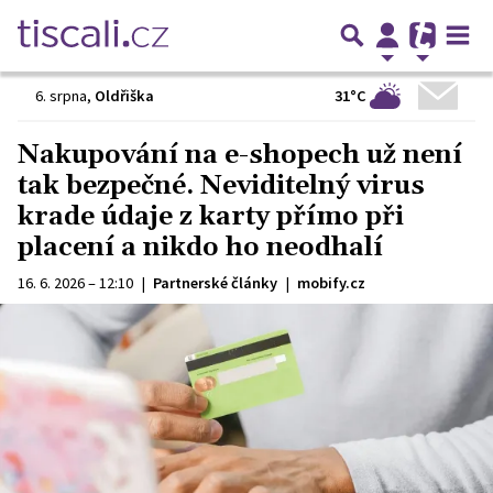
31°C
6. srpna
,
Oldřiška
Nakupování na e-shopech už není
tak bezpečné. Neviditelný virus
krade údaje z karty přímo při
placení a nikdo ho neodhalí
16. 6. 2026 – 12:10
|
Partnerské články
|
mobify.cz