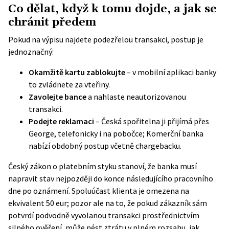
Co dělat, když k tomu dojde, a jak se
chránit předem
Pokud na výpisu najdete podezřelou transakci, postup je
jednoznačný:
Okamžitě kartu zablokujte
– v mobilní aplikaci banky
to zvládnete za vteřiny.
Zavolejte bance
a nahlaste neautorizovanou
transakci.
Podejte reklamaci
–
Česká spořitelna
ji přijímá přes
George, telefonicky i na pobočce;
Komerční banka
nabízí obdobný postup včetně chargebacku.
Český zákon o platebním styku stanoví, že banka musí
napravit stav nejpozději do konce následujícího pracovního
dne po oznámení. Spoluúčast klienta je omezena na
ekvivalent 50 eur; pozor ale na to, že pokud zákazník sám
potvrdí podvodně vyvolanou transakci prostřednictvím
silného ověření, může nést ztrátu v plném rozsahu, jak