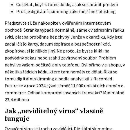
Co dělat, když k tomu dojde, a jak se chránit předem
Proč je digitální skimming zákeřnější než phishing
Představte si, že nakoupíte v ověřeném internetovém
obchodě. Stránka vypadá normálně, zámek v adresním řádku
svítí, platba proběhne bez chyby. Jenže v okamžiku, kdy jste
zadali číslo karty, datum expirace a bezpečnostní kód,
zkopíroval si je někdo jiný. Ne proto, že byste klikli na
podvodný odkaz nebo stáhli zavirovaný soubor. Problém
nebyl ve vašem počítači ani v telefonu. Byl přímo v e-shopu, v
několika řádcích kódu, které tam neměly co dělat. Říká se
tomu digitální skimming a podle analytiků z
Recorded
Future
se v roce 2024 týkal téměř 11 000 unikátních domén e-
commerce. Odhad kompromitovaných transakcí? Minimálně
23,4 milionu.
Jak „neviditelný virus“ vlastně
funguje
Označení virus je trochu zavádějící. Digitální skimming