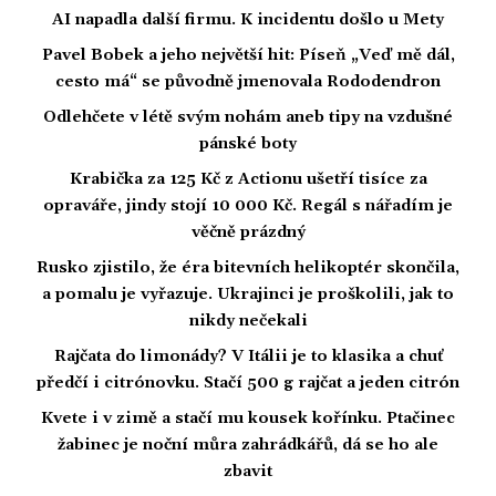
AI napadla další firmu. K incidentu došlo u Mety
Pavel Bobek a jeho největší hit: Píseň „Veď mě dál,
cesto má“ se původně jmenovala Rododendron
Odlehčete v létě svým nohám aneb tipy na vzdušné
pánské boty
Krabička za 125 Kč z Actionu ušetří tisíce za
opraváře, jindy stojí 10 000 Kč. Regál s nářadím je
věčně prázdný
Rusko zjistilo, že éra bitevních helikoptér skončila,
a pomalu je vyřazuje. Ukrajinci je proškolili, jak to
nikdy nečekali
Rajčata do limonády? V Itálii je to klasika a chuť
předčí i citrónovku. Stačí 500 g rajčat a jeden citrón
Kvete i v zimě a stačí mu kousek kořínku. Ptačinec
žabinec je noční můra zahrádkářů, dá se ho ale
zbavit