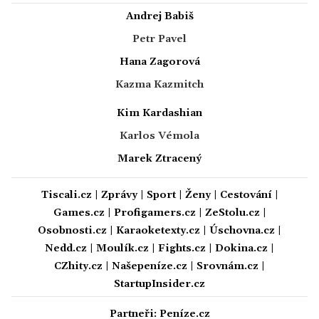
Andrej Babiš
Petr Pavel
Hana Zagorová
Kazma Kazmitch
Kim Kardashian
Karlos Vémola
Marek Ztracený
Tiscali.cz
|
Zprávy
|
Sport
|
Ženy
|
Cestování
|
Games.cz
|
Profigamers.cz
|
ZeStolu.cz
|
Osobnosti.cz
|
Karaoketexty.cz
|
Úschovna.cz
|
Nedd.cz
|
Moulík.cz
|
Fights.cz
|
Dokina.cz
|
CZhity.cz
|
Našepeníze.cz
|
Srovnám.cz
|
StartupInsider.cz
Partneři:
Peníze.cz