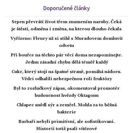
Doporučené články
Srpen převrátí život třem znamením naruby. Čeká
je štěstí, odměna i změna, na kterou dlouho čekala
Vyřízeno: Fleury už si stihl s Muradovem domluvit
odvetu
Při bouřce na těchto pár věcí doma nezapomínejte.
Jednu zásadní chybu dělá téměř každý
Cukr, který stojí na špatné straně, pomáhá nádoru.
Vědci odhalili nebezpečnou roli fruktózy
Byl to rozlučkový zápas, okomentoval promotér
budoucnost hvězdy Oktagonu
Chlapec snědl sýr a zemřel. Mohla za to běžná
bakterie
Barbaři nebyli primitivní, ale sofistikovaní.
Historii totiž psali vítězové