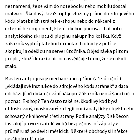
neznamená, že se vám do notebooku nebo mobilu dostal
malware. Škodlivý JavaScript je vložený přímo do zdrojového
kódu platebních stránek e-shopu nebo do některé z
externích komponent, které obchod používá: chatbotu,
analytického skriptu či pluginu nákupního košíku. Když
zákazník vyplní platební formulář, hodnoty z polí se
zkopírují a odešlou na server útočníka. Objednávka přitom
projde, zboží dorazí a nic nenasvědčuje tomu, že se cokoli
stalo.
Mastercard
popisuje mechanismus přímočaře: útočníci
„vkládají své instrukce do zdrojového kódu stránek“ a data
odcházejí při dokončování nákupu. Zákazník nemá šanci něco
poznat. E-shop? Ten často také ne, škodlivý kód bývá
obfuskovaný, maskovaný za legitimní analytický objekt nebo
schovaný v knihovně třetí strany. Podle analýzy RiskRecon
instalují provozovatelé webů bezpečnostní záplaty v
průměru až po devíti měsících. Některé obchody si infekce
nevšimly celé roky.