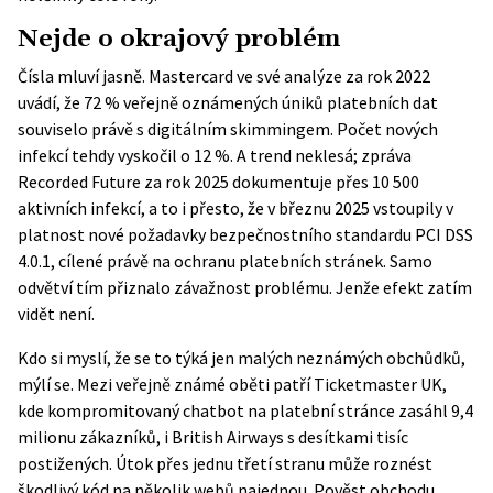
Nejde o okrajový problém
Čísla mluví jasně. Mastercard ve své analýze za rok 2022
uvádí, že 72 % veřejně oznámených úniků platebních dat
souviselo právě s digitálním skimmingem. Počet nových
infekcí tehdy vyskočil o 12 %. A trend neklesá;
zpráva
Recorded Future za rok 2025
dokumentuje přes 10 500
aktivních infekcí, a to i přesto, že v březnu 2025 vstoupily v
platnost nové požadavky bezpečnostního standardu PCI DSS
4.0.1, cílené právě na ochranu platebních stránek. Samo
odvětví tím přiznalo závažnost problému. Jenže efekt zatím
vidět není.
Kdo si myslí, že se to týká jen malých neznámých obchůdků,
mýlí se. Mezi veřejně známé oběti patří Ticketmaster UK,
kde kompromitovaný chatbot na platební stránce zasáhl 9,4
milionu zákazníků, i British Airways s desítkami tisíc
postižených. Útok přes jednu třetí stranu může roznést
škodlivý kód na několik webů najednou. Pověst obchodu