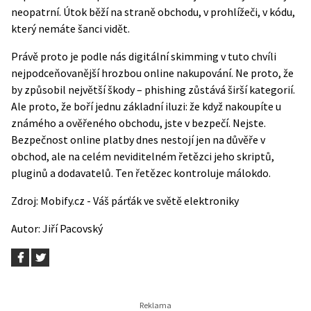
neopatrní. Útok běží na straně obchodu, v prohlížeči, v kódu,
který nemáte šanci vidět.
Právě proto je podle nás digitální skimming v tuto chvíli
nejpodceňovanější hrozbou online nakupování. Ne proto, že
by způsobil největší škody – phishing zůstává širší kategorií.
Ale proto, že boří jednu základní iluzi: že když nakoupíte u
známého a ověřeného obchodu, jste v bezpečí. Nejste.
Bezpečnost online platby dnes nestojí jen na důvěře v
obchod, ale na celém neviditelném řetězci jeho skriptů,
pluginů a dodavatelů. Ten řetězec kontroluje málokdo.
Zdroj:
Mobify.cz - Váš párťák ve světě elektroniky
Autor:
Jiří Pacovský