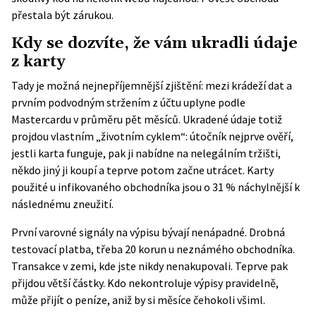
přestala být zárukou.
Kdy se dozvíte, že vám ukradli údaje
z karty
Tady je možná nejnepříjemnější zjištění: mezi krádeží dat a
prvním podvodným stržením z účtu uplyne podle
Mastercardu v průměru pět měsíců. Ukradené údaje totiž
projdou vlastním „životním cyklem“: útočník nejprve ověří,
jestli karta funguje, pak ji nabídne na nelegálním tržišti,
někdo jiný ji koupí a teprve potom začne utrácet. Karty
použité u infikovaného obchodníka jsou o 31 % náchylnější k
následnému zneužití.
První varovné signály na výpisu bývají nenápadné. Drobná
testovací platba, třeba 20 korun u neznámého obchodníka.
Transakce v zemi, kde jste nikdy nenakupovali. Teprve pak
přijdou větší částky. Kdo nekontroluje výpisy pravidelně,
může přijít o peníze, aniž by si měsíce čehokoli všiml.