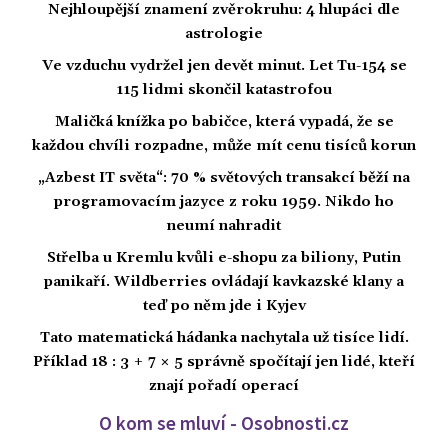
Nejhloupější znamení zvěrokruhu: 4 hlupáci dle
astrologie
Ve vzduchu vydržel jen devět minut. Let Tu-154 se
115 lidmi skončil katastrofou
Maličká knížka po babičce, která vypadá, že se
každou chvíli rozpadne, může mít cenu tisíců korun
„Azbest IT světa“: 70 % světových transakcí běží na
programovacím jazyce z roku 1959. Nikdo ho
neumí nahradit
Střelba u Kremlu kvůli e-shopu za biliony, Putin
panikaří. Wildberries ovládají kavkazské klany a
teď po něm jde i Kyjev
Tato matematická hádanka nachytala už tisíce lidí.
Příklad 18 : 3 + 7 × 5 správně spočítají jen lidé, kteří
znají pořadí operací
O kom se mluví - Osobnosti.cz