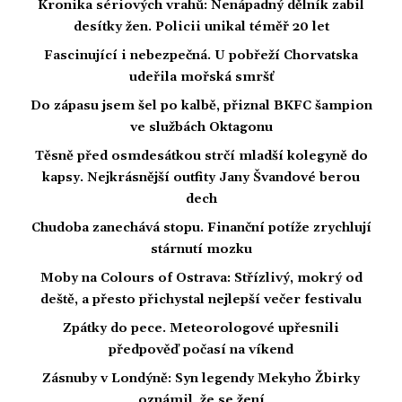
Kronika sériových vrahů: Nenápadný dělník zabil
desítky žen. Policii unikal téměř 20 let
Fascinující i nebezpečná. U pobřeží Chorvatska
udeřila mořská smršť
Do zápasu jsem šel po kalbě, přiznal BKFC šampion
ve službách Oktagonu
Těsně před osmdesátkou strčí mladší kolegyně do
kapsy. Nejkrásnější outfity Jany Švandové berou
dech
Chudoba zanechává stopu. Finanční potíže zrychlují
stárnutí mozku
Moby na Colours of Ostrava: Střízlivý, mokrý od
deště, a přesto přichystal nejlepší večer festivalu
Zpátky do pece. Meteorologové upřesnili
předpověď počasí na víkend
Zásnuby v Londýně: Syn legendy Mekyho Žbirky
oznámil, že se žení