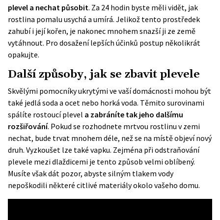
plevel a nechat působit
. Za 24 hodin byste měli vidět, jak
rostlina pomalu usychá a umírá. Jelikož tento prostředek
zahubí i její kořen, je nakonec mnohem snazší ji ze země
vytáhnout. Pro dosažení lepších účinků postup několikrát
opakujte.
Další způsoby, jak se zbavit plevele
Skvělými pomocníky ukrytými ve vaší domácnosti mohou být
také jedlá soda a ocet nebo horká voda. Těmito surovinami
spálíte rostoucí plevel
a zabráníte tak jeho dalšímu
rozšiřování
. Pokud se rozhodnete mrtvou rostlinu v zemi
nechat, bude trvat mnohem déle, než se na místě objeví nový
druh. Vyzkoušet lze také vapku. Zejména při odstraňování
plevele
mezi dlaždicemi je tento způsob velmi oblíbený.
Musíte však dát pozor, abyste silným tlakem vody
nepoškodili některé citlivé materiály okolo vašeho domu.