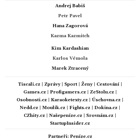
Andrej Babiš
Petr Pavel
Hana Zagorová
Kazma Kazmitch
Kim Kardashian
Karlos Vémola
Marek Ztracený
Tiscali.cz
|
Zprávy
|
Sport
|
Ženy
|
Cestování
|
Games.cz
|
Profigamers.cz
|
ZeStolu.cz
|
Osobnosti.cz
|
Karaoketexty.cz
|
Úschovna.cz
|
Nedd.cz
|
Moulík.cz
|
Fights.cz
|
Dokina.cz
|
CZhity.cz
|
Našepeníze.cz
|
Srovnám.cz
|
StartupInsider.cz
Partneři:
Peníze.cz