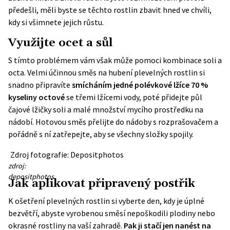
předešli, měli byste se těchto rostlin zbavit hned ve chvíli,
kdy si všimnete jejich růstu.
Využijte ocet a sůl
S tímto problémem vám však může pomoci
kombinace soli a
octa
. Velmi účinnou směs na hubení plevelných rostlin si
snadno připravíte
smícháním jedné polévkové lžíce 70 %
kyseliny octové
se třemi lžícemi vody, poté přidejte půl
čajové lžičky soli a malé množství mycího prostředku na
nádobí. Hotovou směs přelijte do nádoby s rozprašovačem a
pořádně s ní zatřepejte, aby se všechny složky spojily.
Zdroj fotografie: Depositphotos
zdroj:
depositphotos
Jak aplikovat připravený postřik
K ošetření plevelných rostlin si vyberte den, kdy je úplné
bezvětří, abyste vyrobenou směsí nepoškodili plodiny nebo
okrasné rostliny na vaší zahradě.
Pak ji stačí jen nanést na