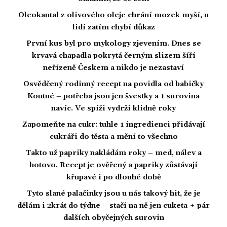
Oleokantal z olivového oleje chrání mozek myší, u
lidí zatím chybí důkaz
První kus byl pro mykology zjevením. Dnes se
krvavá chapadla pokrytá černým slizem šíří
neřízeně Českem a nikdo je nezastaví
Osvědčený rodinný recept na povidla od babičky
Koutné – potřeba jsou jen švestky a 1 surovina
navíc. Ve spíži vydrží klidně roky
Zapomeňte na cukr: tuhle 1 ingredienci přidávají
cukráři do těsta a mění to všechno
Takto už papriky nakládám roky – med, nálev a
hotovo. Recept je ověřený a papriky zůstávají
křupavé i po dlouhé době
Tyto slané palačinky jsou u nás takový hit, že je
dělám i 2krát do týdne – stačí na ně jen cuketa + pár
dalších obyčejných surovin