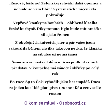
„Rusové, těšte se! Zelenskyj schválil další operaci a
nebude se vám líbit.“ Systematické ničení zla
pokračuje
Vepřové kostky na houbách – oblíbená klasika
české kuchyně. Díky tomuto fíglu bude mít omáčka
sílu jako řemen
Z obyčejných kuřecích jater a pár vajec jsem
vykouzlila během chvilky takovou pecku, že klasika
na cibulce už nemá šanci
Švancara si postavil dům u Brna podle vlastních
představ. V koupelně má vánoční skřítky po celý
rok
Po roce 89 to Češi vyhodili jako harampádí. Dnes
za jeden kus lidé platí přes 100 000 Kč a ceny stále
rostou
O kom se mluví - Osobnosti.cz