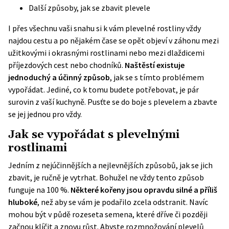
Další způsoby, jak se zbavit plevele
I přes všechnu vaši snahu si k vám plevelné rostliny vždy
najdou cestu a po nějakém čase se opět objeví v záhonu mezi
užitkovými i okrasnými rostlinami nebo mezi dlaždicemi
příjezdových cest nebo chodníků.
Naštěstí existuje
jednoduchý a účinný způsob
, jak se s tímto problémem
vypořádat. Jediné, co k tomu budete potřebovat, je pár
surovin z vaší kuchyně. Pusťte se do boje s plevelem a zbavte
se jej jednou pro vždy.
Jak se vypořádat s plevelnými
rostlinami
Jedním z nejúčinnějších a nejlevnějších způsobů, jak se jich
zbavit, je ručně je vytrhat. Bohužel ne vždy tento způsob
funguje na 100 %.
Některé kořeny jsou opravdu silné a příliš
hluboké
, než aby se vám je podařilo zcela odstranit. Navíc
mohou být v půdě rozeseta semena, které dříve či později
začnou klíčit a znovu růst. Abyste rozmnožování plevelů