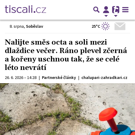
25°C
8. srpna
,
Soběslav
Nalijte směs octa a soli mezi
dlaždice večer. Ráno plevel zčerná
a kořeny uschnou tak, že se celé
léto nevrátí
26. 6. 2026 – 14:28
|
Partnerské články
|
chalupari-zahradkari.cz