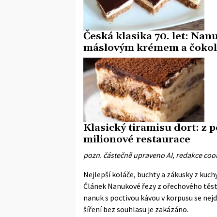
Česká klasika 70. let: Nan
máslovým krémem a čokol
Klasický tiramisu dort: z 
milionové restaurace
pozn. částečně upraveno AI, redakce cook
Nejlepší koláče, buchty a zákusky z kuch
Článek
Nanukové řezy z ořechového těst
nanuk s poctivou kávou v korpusu
se nejd
šíření bez souhlasu je zakázáno.