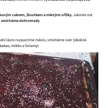
lkovým cukrem, žloutkem a mletými oříšky.
Jakmile má
,
smícháme dohromady.
vodní lázni rozpustíme máslo, vmícháme cukr (ideálně
, kakao, mléko a Solamyl.