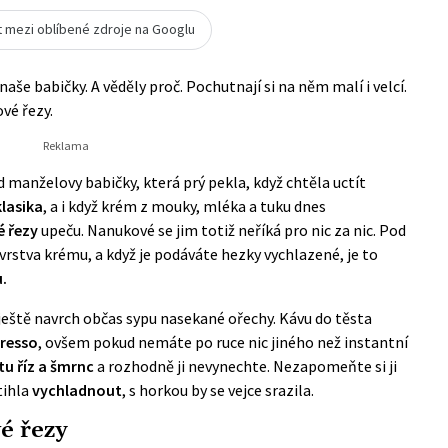
t mezi oblíbené zdroje na Googlu
aše babičky. A věděly proč. Pochutnají si na něm malí i velcí.
vé řezy.
manželovy babičky, která prý pekla, když chtěla uctít
lasika
, a i když krém z mouky, mléka a tuku dnes
 řezy
upeču. Nanukové se jim totiž neříká pro nic za nic. Pod
vrstva krému, a když je podáváte hezky vychlazené, je to
.
 ještě navrch občas sypu nasekané ořechy. Kávu do těsta
resso
, ovšem pokud nemáte po ruce nic jiného než instantní
u říz a šmrnc
a rozhodně ji nevynechte. Nezapomeňte si ji
tihla
vychladnout
, s horkou by se vejce srazila.
é řezy