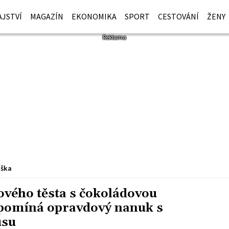
JSTVÍ
MAGAZÍN
EKONOMIKA
SPORT
CESTOVÁNÍ
ŽENY
iška
ového těsta s čokoládovou
řipomíná opravdový nanuk s
usu