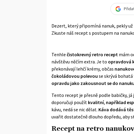
Přida
Dezert, který připomíná nanuk, pekly už n
Zkuste náš recept s postupem na nanuko
Tenhle
čistokrevný
retro recept
mám od 
návštěvu něčím extra. Je to
opravdová k
překonávají lehčí krémy, občas
nanukové
čokoládovou polevou
se skrývá bohatá 
opravdu jako zakousnout se do nanuku
Tento recept je přesně podle babičky, já
doporučuji použít
kvalitní
,
například
esp
kávu, nedá se nic dělat.
Káva dodává těst
uvařit dostatečně dlouho dopředu, aby s
Recept na retro nanukov