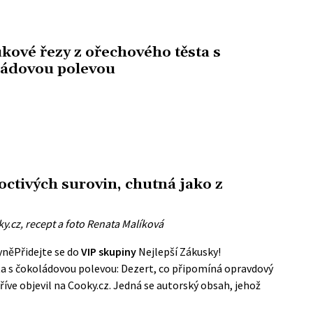
ukové řezy z ořechového těsta s
ádovou polevou
poctivých surovin, chutná jako z
y.cz, recept a foto Renata Malíková
yně
Přidejte se do
VIP skupiny
Nejlepší Zákusky!
a s čokoládovou polevou: Dezert, co připomíná opravdový
říve objevil na
Cooky.cz
. Jedná se autorský obsah, jehož