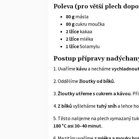
Poleva (pro větší plech dopo
80 g
másla
80 g
cukru moučka
2 lžíce
kakaa
2 lžíce
mléka
1 lžíce
Solamylu
Postup přípravy nadýchan
1. Uvaříme
kávu
a necháme
vychladnou
2. Oddělíme
žloutky od bílků.
3.
Žloutky utřeme s cukrem a kávou
. P
4.
Z bílků
vyšleháme
tuhý sníh
a lehce ho
5. Těsto nalijeme na plech vymazaný tu
180 °C asi 30–40 minut.
6. Mezitím uvaříme
z mléka a mouky hus