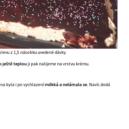
polevu z 1,5 násobku uvedené dávky.
 a
ještě teplou
ji pak nalijeme na vrstvu krému.
va byla i po vychlazení
měkká a nelámala se.
Navíc dodá