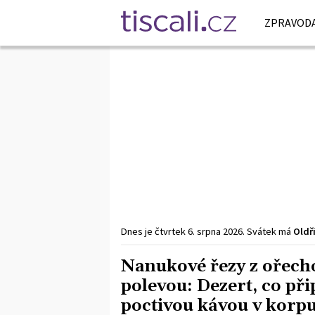
ZPRAVODA
Dnes je
čtvrtek
6. srpna
2026
.
Svátek má
Oldř
Nanukové řezy z ořech
polevou: Dezert, co p
poctivou kávou v korp