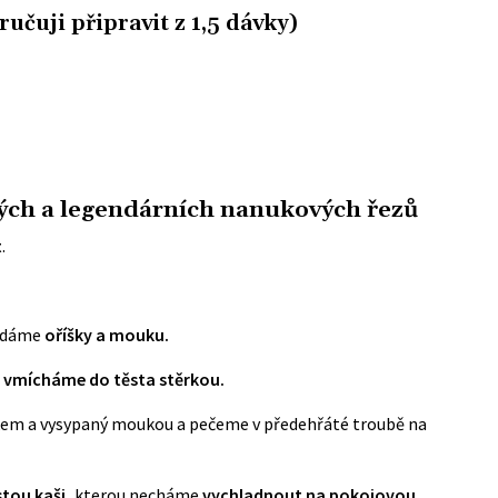
ručuji připravit z 1,5 dávky)
ých a legendárních nanukových řezů
t
.
řidáme
oříšky a mouku.
vmícháme do těsta stěrkou.
kem a vysypaný moukou a pečeme v předehřáté troubě na
tou kaši,
kterou necháme
vychladnout na pokojovou