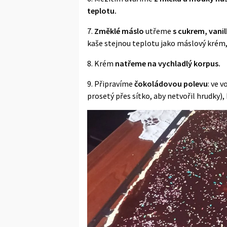
teplotu.
7.
Změklé máslo
utřeme
s cukrem, vani
kaše stejnou teplotu jako máslový krém
8. Krém
natřeme na vychladlý korpus.
9. Připravíme
čokoládovou polevu
: ve 
prosetý přes sítko, aby netvořil hrudky)