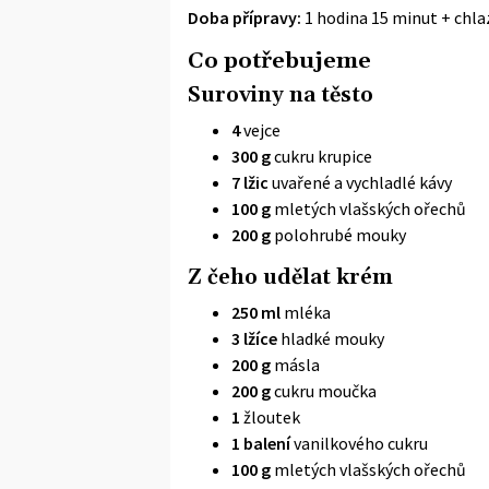
Doba přípravy:
1 hodina 15 minut + chla
Co potřebujeme
Suroviny na těsto
4
vejce
300 g
cukru krupice
7 lžic
uvařené a vychladlé kávy
100 g
mletých vlašských ořechů
200 g
polohrubé mouky
Z čeho udělat krém
250 ml
mléka
3 lžíce
hladké mouky
200 g
másla
200 g
cukru moučka
1
žloutek
1 balení
vanilkového cukru
100 g
mletých vlašských ořechů