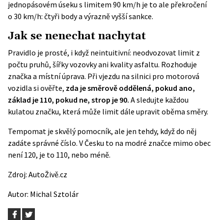
jednopásovém úseku s limitem 90 km/h je to ale překročení
o 30 km/h: čtyři body a výrazně vyšší sankce.
Jak se nenechat nachytat
Pravidlo je prosté, i když neintuitivní: neodvozovat limit z
počtu pruhů, šířky vozovky ani kvality asfaltu. Rozhoduje
značka a místní úprava. Při vjezdu na silnici pro motorová
vozidla si ověřte,
zda je směrově oddělená, pokud ano,
základ je 110, pokud ne, strop je 90.
A sledujte každou
kulatou značku, která může limit dále upravit oběma směry.
Tempomat je skvělý pomocník, ale jen tehdy, když do něj
zadáte správné číslo. V Česku to na modré značce mimo obec
není 120, je to 110, nebo méně.
Zdroj:
AutoŽivě.cz
Autor:
Michal Sztolár