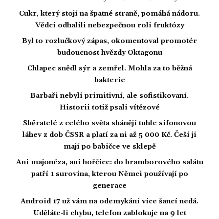
Cukr, který stojí na špatné straně, pomáhá nádoru.
Vědci odhalili nebezpečnou roli fruktózy
Byl to rozlučkový zápas, okomentoval promotér
budoucnost hvězdy Oktagonu
Chlapec snědl sýr a zemřel. Mohla za to běžná
bakterie
Barbaři nebyli primitivní, ale sofistikovaní.
Historii totiž psali vítězové
Sběratelé z celého světa shánějí tuhle sifonovou
láhev z dob ČSSR a platí za ni až 5 000 Kč. Češi ji
mají po babičce ve sklepě
Ani majonéza, ani hořčice: do bramborového salátu
patří 1 surovina, kterou Němci používají po
generace
Android 17 už vám na odemykání více šancí nedá.
Uděláte-li chybu, telefon zablokuje na 9 let