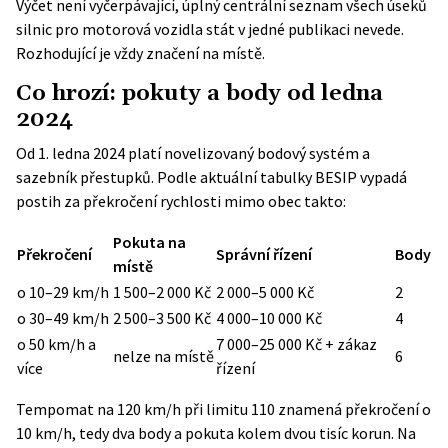
Výčet není vyčerpávající, úplný centrální seznam všech úseků
silnic pro motorová vozidla stát v jedné publikaci nevede.
Rozhodující je vždy značení na místě.
Co hrozí: pokuty a body od ledna
2024
Od 1. ledna 2024 platí novelizovaný bodový systém a
sazebník přestupků. Podle aktuální
tabulky BESIP
vypadá
postih za překročení rychlosti mimo obec takto:
Pokuta na
Překročení
Správní řízení
Body
místě
o 10–29 km/h
1 500–2 000 Kč
2 000–5 000 Kč
2
o 30–49 km/h
2 500–3 500 Kč
4 000–10 000 Kč
4
o 50 km/h a
7 000–25 000 Kč + zákaz
nelze na místě
6
více
řízení
Tempomat na 120 km/h při limitu 110 znamená překročení o
10 km/h, tedy dva body a pokuta kolem dvou tisíc korun. Na