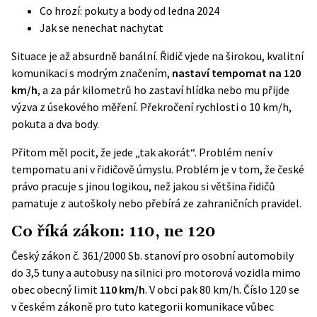
Co hrozí: pokuty a body od ledna 2024
Jak se nenechat nachytat
Situace je až absurdně banální. Řidič vjede na širokou, kvalitní
komunikaci s modrým značením,
nastaví tempomat na 120
km/h
, a za pár kilometrů ho zastaví hlídka nebo mu přijde
výzva z úsekového měření. Překročení rychlosti o 10 km/h,
pokuta a dva body.
Přitom měl pocit, že jede „tak akorát“. Problém není v
tempomatu ani v řidičově úmyslu. Problém je v tom, že české
právo pracuje s jinou logikou, než jakou si většina řidičů
pamatuje z autoškoly nebo přebírá ze zahraničních pravidel.
Co říká zákon: 110, ne 120
Český
zákon č. 361/2000 Sb.
stanoví pro osobní automobily
do 3,5 tuny a autobusy na silnici pro motorová vozidla mimo
obec obecný limit
110 km/h
. V obci pak 80 km/h. Číslo 120 se
v českém zákoně pro tuto kategorii komunikace vůbec