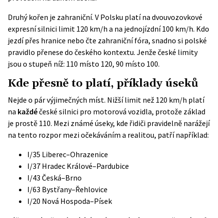
Druhý kořen je zahraniční. V Polsku platí na
dvouvozovkové
expresní silnici limit 120 km/h
a na jednojízdní 100 km/h. Kdo
jezdí přes hranice nebo čte zahraniční fóra, snadno si polské
pravidlo přenese do českého kontextu. Jenže české limity
jsou o stupeň níž: 110 místo 120, 90 místo 100.
Kde přesně to platí, příklady úseků
Nejde o pár výjimečných míst. Nižší limit než 120 km/h platí
na
každé
české silnici pro motorová vozidla, protože základ
je prostě 110. Mezi známé úseky, kde řidiči pravidelně narážejí
na tento rozpor mezi očekáváním a realitou, patří například:
I/35 Liberec–Ohrazenice
I/37 Hradec Králové–Pardubice
I/43 Česká–Brno
I/63 Bystřany–Řehlovice
I/20 Nová Hospoda–Písek