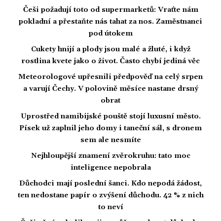
Češi požadují toto od supermarketů: Vraťte nám
pokladní a přestaňte nás tahat za nos. Zaměstnanci
pod útokem
Cukety hnijí a plody jsou malé a žluté, i když
rostlina kvete jako o život. Často chybí jediná věc
Meteorologové upřesnili předpověď na celý srpen
a varují Čechy. V polovině měsíce nastane drsný
obrat
Uprostřed namibijské pouště stojí luxusní město.
Písek už zaplnil jeho domy i taneční sál, s dronem
sem ale nesmíte
Nejhloupější znamení zvěrokruhu: tato moc
inteligence nepobrala
Důchodci mají poslední šanci. Kdo nepodá žádost,
ten nedostane papír o zvýšení důchodu. 42 % z nich
to neví