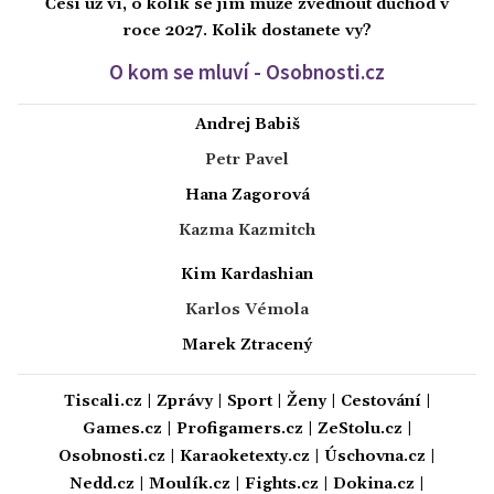
Češi už ví, o kolik se jim může zvednout důchod v
roce 2027. Kolik dostanete vy?
O kom se mluví - Osobnosti.cz
Andrej Babiš
Petr Pavel
Hana Zagorová
Kazma Kazmitch
Kim Kardashian
Karlos Vémola
Marek Ztracený
Tiscali.cz
|
Zprávy
|
Sport
|
Ženy
|
Cestování
|
Games.cz
|
Profigamers.cz
|
ZeStolu.cz
|
Osobnosti.cz
|
Karaoketexty.cz
|
Úschovna.cz
|
Nedd.cz
|
Moulík.cz
|
Fights.cz
|
Dokina.cz
|