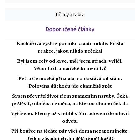
Dějiny a fakta
Doporučené články
Kuchařová vyšla z podniku a auto nikde. Přišla
reakce, jakou nikdo nečekal
Byl jsem celý od krve, měl jsem strach, vylíčil
Vémola dramatické krmení lvů
Petra Černocká přiznala, co dostává od státu:
Polovina důchodu jde okamžitě zpět
Srpen převrátí život třem znamením naruby. Čeká
je štěstí, odměna i změna, na kterou dlouho čekala
Vyřízeno: Fleury už si stihl s Muradovem domluvit
odvetu
Při bouřce na těchto pár věcí doma nezapomínejte.
Jednu zásadní chybu dělá téměř každý