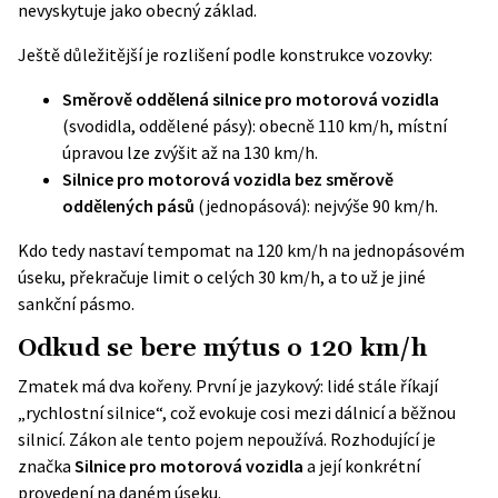
nevyskytuje jako obecný základ.
Ještě důležitější je rozlišení podle konstrukce vozovky:
Směrově oddělená silnice pro motorová vozidla
(svodidla, oddělené pásy): obecně 110 km/h, místní
úpravou lze zvýšit až na 130 km/h.
Silnice pro motorová vozidla bez směrově
oddělených pásů
(jednopásová): nejvýše 90 km/h.
Kdo tedy nastaví tempomat na 120 km/h na jednopásovém
úseku, překračuje limit o celých 30 km/h, a to už je jiné
sankční pásmo.
Odkud se bere mýtus o 120 km/h
Zmatek má dva kořeny. První je jazykový: lidé stále říkají
„rychlostní silnice“, což evokuje cosi mezi dálnicí a běžnou
silnicí. Zákon ale tento pojem nepoužívá. Rozhodující je
značka
Silnice pro motorová vozidla
a její konkrétní
provedení na daném úseku.