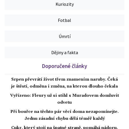
Kuriozity
Fotbal
Úmrtí
Dějiny a fakta
Doporučené články
Srpen převrátí život třem znamením naruby. Čeká
je štěstí, odměna i změna, na kterou dlouho čekala
Vyřízeno: Fleury už si stihl s Muradovem domluvit
odvetu
Při bouřce na těchto pár věcí doma nezapomínejte.
Jednu zásadní chybu dělá téměř každý
Cukr, který stojí na špatné straně, pomáhá nádoru.