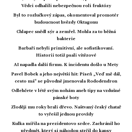
Vědci odhalili nebezpečnou roli fruktózy
Byl to rozlučkový zápas, okomentoval promotér
budoucnost hvězdy Oktagonu
Chlapec snědl sýr a zemřel. Mohla za to běžná
bakterie
Barbaři nebyli primitivní, ale sofistikovaní.
Historii totiž psali vítězové
AI napadla další firmu. K incidentu došlo u Mety
Pavel Bobek a jeho největší hit: Píseň „Veď mě dál,
cesto má“ se původně jmenovala Rododendron
Odlehčete v létě svým nohám aneb tipy na vzdušné
pánské boty
Zloději mu roky brali dřevo. Naštvaný český chatař
to vyřešil jednou provždy
Kulka mířila na prezidentovo srdce. Zachránil ho
předmět, který si náhodou strčil do kapsy