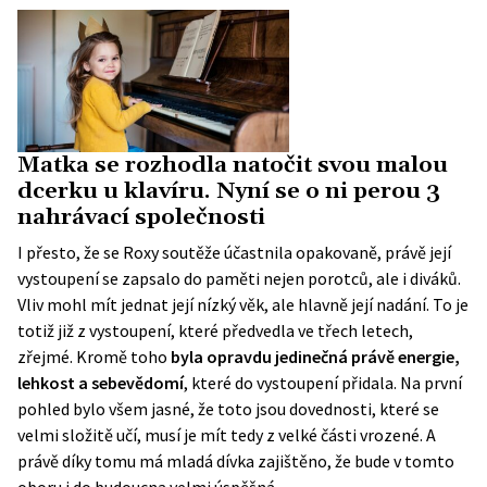
Matka se rozhodla natočit svou malou
dcerku u klavíru. Nyní se o ni perou 3
nahrávací společnosti
I přesto, že se Roxy soutěže účastnila opakovaně, právě její
vystoupení se zapsalo do paměti nejen porotců, ale i diváků.
Vliv mohl mít jednat její nízký věk, ale hlavně její nadání. To je
totiž již z vystoupení, které předvedla ve třech letech,
zřejmé. Kromě toho
byla opravdu jedinečná právě energie,
lehkost a sebevědomí
, které do vystoupení přidala. Na první
pohled bylo všem jasné, že toto jsou dovednosti, které se
velmi složitě učí, musí je mít tedy z velké části vrozené. A
právě díky tomu má mladá dívka zajištěno, že bude v tomto