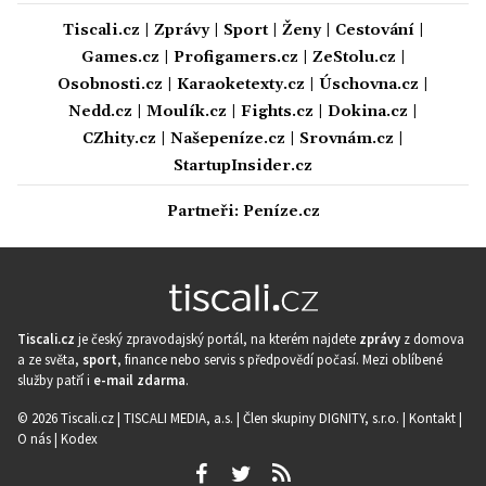
Tiscali.cz
|
Zprávy
|
Sport
|
Ženy
|
Cestování
|
Games.cz
|
Profigamers.cz
|
ZeStolu.cz
|
Osobnosti.cz
|
Karaoketexty.cz
|
Úschovna.cz
|
Nedd.cz
|
Moulík.cz
|
Fights.cz
|
Dokina.cz
|
CZhity.cz
|
Našepeníze.cz
|
Srovnám.cz
|
StartupInsider.cz
Partneři:
Peníze.cz
Tiscali.cz
je český zpravodajský portál, na kterém najdete
zprávy
z domova
a ze světa,
sport
, finance nebo servis s předpovědí počasí. Mezi oblíbené
služby patří i
e-mail zdarma
.
© 2026 Tiscali.cz |
TISCALI MEDIA, a.s.
|
Člen skupiny DIGNITY, s.r.o.
|
Kontakt
|
O nás
|
Kodex