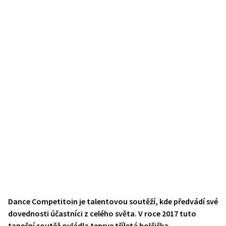
Dance Competitoin je talentovou soutěží, kde předvádí své
dovednosti účastníci z celého světa. V roce 2017 tuto
taneční soutěž ovládla teprve tříletá holčička.