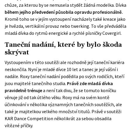
chůze, za kterou by se nemusela stydět žádná modelka. Dívka
během jejího předvedení působila opravdu profesionálně.
Kromě toho se v jejím vystoupení nacházely také kreace jako
je hvězda, vertikální provaz nebo twerking. To vše předváděla
mladá dívka do rytmů energické a rychlé písničky Covergirl.
Taneční nadání, které by bylo škoda
skrývat
Vystoupením v této soutěži ale rozhodně její taneční kariéra
neskončila. Nyní je mladé dívce 10 let a tanec je její vášní i
nadále. Roxy taneční nadání podědila po svých rodičích, kteří
jsou majitelé tanečního studia.
Právě zde mladá dívka
pravidelně trénuje
a není tak divu, že se tomuto koníčku
věnuje již od tak útlého věku. Roxy má na svém kontě
účinkování v několika významných tanečních soutěžích, ale
také je majitelkou velkého množství titulů. Právě v soutěži
KAR Dance Competition několikrát za sebou obsadila
vítězné příčky.