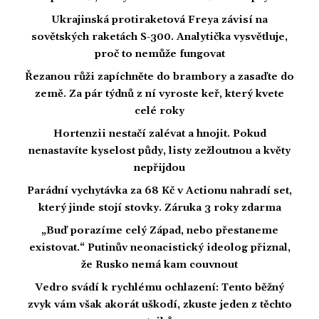
Ukrajinská protiraketová Freya závisí na
sovětských raketách S-300. Analytička vysvětluje,
proč to nemůže fungovat
Řezanou růži zapíchněte do brambory a zasaďte do
země. Za pár týdnů z ní vyroste keř, který kvete
celé roky
Hortenzii nestačí zalévat a hnojit. Pokud
nenastavíte kyselost půdy, listy zežloutnou a květy
nepřijdou
Parádní vychytávka za 68 Kč v Actionu nahradí set,
který jinde stojí stovky. Záruka 3 roky zdarma
„Buď porazíme celý Západ, nebo přestaneme
existovat.“ Putinův neonacistický ideolog přiznal,
že Rusko nemá kam couvnout
Vedro svádí k rychlému ochlazení: Tento běžný
zvyk vám však akorát uškodí, zkuste jeden z těchto