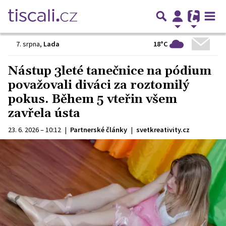
18°C
7. srpna
,
Lada
Nástup 3leté tanečnice na pódium
považovali diváci za roztomilý
pokus. Během 5 vteřin všem
zavřela ústa
23. 6. 2026 – 10:12
|
Partnerské články
|
svetkreativity.cz