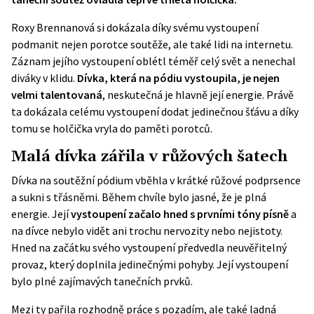
Roxy Brennanová si dokázala díky svému vystoupení
podmanit nejen porotce soutěže, ale také lidi na internetu.
Záznam jejího vystoupení oblétl téměř celý svět a nenechal
diváky v klidu.
Dívka, která na pódiu vystoupila, je nejen
velmi talentovaná
, neskutečná je hlavně její energie. Právě
ta dokázala celému vystoupení dodat jedinečnou šťávu a díky
tomu se holčička vryla do paměti porotců.
Malá dívka zářila v růžových šatech
Dívka na soutěžní pódium vběhla v krátké růžové podprsence
a sukni s třásněmi. Během chvíle bylo jasné, že je plná
energie. Její
vystoupení začalo hned s prvními tóny písně
a
na dívce nebylo vidět ani trochu nervozity nebo nejistoty.
Hned na začátku svého vystoupení předvedla neuvěřitelný
provaz, který doplnila jedinečnými pohyby. Její vystoupení
bylo plné zajímavých tanečních prvků.
Mezi ty pařila rozhodně práce s pozadím, ale také ladná