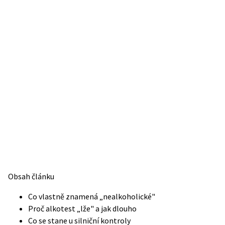
Obsah článku
Co vlastně znamená „nealkoholické"
Proč alkotest „lže" a jak dlouho
Co se stane u silniční kontroly