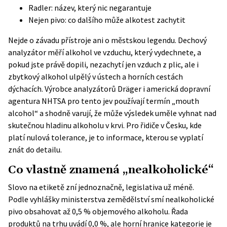
Radler: název, který nic negarantuje
Nejen pivo: co dalšího může alkotest zachytit
Nejde o závadu přístroje ani o městskou legendu. Dechový
analyzátor měří alkohol ve vzduchu, který vydechnete, a
pokud jste právě dopili, nezachytí jen vzduch z plic, ale i
zbytkový alkohol ulpělý v ústech a horních cestách
dýchacích. Výrobce analyzátorů Dräger i americká dopravní
agentura NHTSA pro tento jev používají termín „mouth
alcohol“ a shodně varují, že může výsledek uměle vyhnat nad
skutečnou hladinu alkoholu v krvi. Pro řidiče v Česku, kde
platí nulová tolerance, je to informace, kterou se vyplatí
znát do detailu.
Co vlastně znamená „nealkoholické“
Slovo na etiketě zní jednoznačně, legislativa už méně.
Podle
vyhlášky ministerstva zemědělství
smí nealkoholické
pivo obsahovat až 0,5 % objemového alkoholu. Řada
produktů na trhu uvádí 0,0 %, ale horní hranice kategorie je