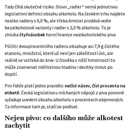
Tady číhá skutečné riziko. Slovo „radler“ nemá jednotnou
legislativní definici obsahu alkoholu. Na českém trhu najdete
nealko radlery s 0,0 %, ale třeba Amstel prodává vedle
bezalkoholové varianty i radler s 2,0 % alkoholu. To je
zhruba
čtyřnásobek
horní hranice nealkoholického piva.
Půllitr dvouprocentního radleru obsahuje asi 7,9 g čistého
etanolu, množství, které už není jen záležitostí úst, ale
reálně se vstřebá do krve. U člověka s nižší hmotností to
může znamenat měřitelnou hladinu i desítky minut po
dopití.
Pro řidiče platí jedno pravidlo:
nečíst název, číst procenta na
etiketě.
Česká legislativa u míchaných nápojů z piva povinně
vyžaduje uvedení obsahu alkoholu v procentech objemových.
Ta informace tam je, stačí se podívat.
Nejen pivo: co dalšího může alkotest
zachytit