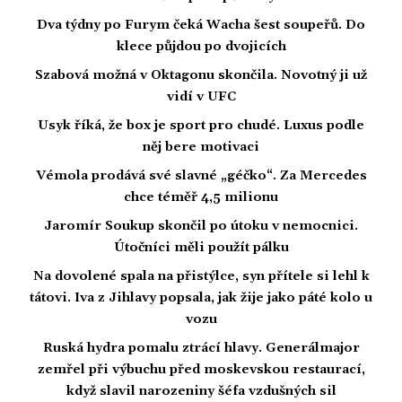
Dva týdny po Furym čeká Wacha šest soupeřů. Do
klece půjdou po dvojicích
Szabová možná v Oktagonu skončila. Novotný ji už
vidí v UFC
Usyk říká, že box je sport pro chudé. Luxus podle
něj bere motivaci
Vémola prodává své slavné „géčko“. Za Mercedes
chce téměř 4,5 milionu
Jaromír Soukup skončil po útoku v nemocnici.
Útočníci měli použít pálku
Na dovolené spala na přistýlce, syn přítele si lehl k
tátovi. Iva z Jihlavy popsala, jak žije jako páté kolo u
vozu
Ruská hydra pomalu ztrácí hlavy. Generálmajor
zemřel při výbuchu před moskevskou restaurací,
když slavil narozeniny šéfa vzdušných sil