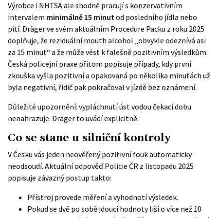
Výrobce i NHTSA ale shodně pracují s konzervativním
intervalem
minimálně 15 minut
od posledního jídla nebo
pití. Dräger ve svém aktuálním Procedure Packu z roku 2025
doplňuje, že reziduální mouth alcohol „obvykle odeznívá asi
za 15 minut“ a že může vést k falešně pozitivním výsledkům.
Česká policejní praxe přitom popisuje případy, kdy první
zkouška vyšla pozitivní a opakovaná po několika minutách už
byla negativní, řidič pak pokračoval v jízdě bez oznámení.
Důležité upozornění: vypláchnutí úst vodou čekací dobu
nenahrazuje. Dräger to uvádí explicitně.
Co se stane u silniční kontroly
V Česku vás jeden neověřený pozitivní fouk automaticky
neodsoudí.
Aktuální odpověď Policie ČR
z listopadu 2025
popisuje závazný postup takto:
Přístroj provede měření a vyhodnotí výsledek.
Pokud se dvě po sobě jdoucí hodnoty liší o více než 10