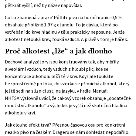
pětkrát vyšší, než by název napovídal.
Co to znamená v praxi? Půllitr piva na horní hranici 0,5 %
obsahuje přibližně 1,97 g etanolu. To je dávka, která po
vstřebání do krve hladinu v těle prakticky neposune. Jenže
alkotest nefouká krev, fouká vzduch. A právě v tom je háček.
Proč alkotest „lže“ a jak dlouho
Dechové analyzátory jsou konstruovány tak, aby měřily
alveolární vzduch, tedy vzduch z hloubi plic, kde se
koncentrace alkoholu blíží té v krvi. Když ale foukáte
bezprostředně po loku, do vzorku se přimíchá alkohol, který
ještě sedí na sliznici úst, na jazyku, v hrdle.
Manuál
NHTSA
výslovně uvádí, že takový vzorek obsahuje „dodatečné
množství alkoholu“ a výsledek je vyšší než skutečná hladina
alkoholu v krvi.
Jak dlouho efekt trvá? Přesnou časovou osu pro konkrétní
nealko pivo na českém Drägeru se nám dohledat nepodařilo.