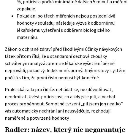
%, policista počká minimálně dalších 5 minut a měření
zopakuje.
Pokud ani po třech měřeních nejsou poslední dvě
hodnoty v souladu, následuje výzva k odbornému
lékařskému vyšetření s odběrem biologického
materiálu.
Zákon o ochraně zdraví před škodlivými účinky návykových
látek přitom říká, že u standardní dechové zkoušky
schváleným analyzátorem se lékařské vyšetření běžně
neprovádí, pokud výsledek není sporný. Jinými slovy: systém
počítá s tím, že první číslo nemusí být konečné.
Praktická rada pro řidiče: nehádat se, nezdůvodňovat,
neodmítat. Uvést policistovi, co a kdy jste pili, a nechat
proces proběhnout. Samotné tvrzení „pil jsem jen nealko“
vás automaticky nechrání ani neusvědčuje, rozhodují
naměřené a potvrzené hodnoty.
Radler: název, který nic negarantuje