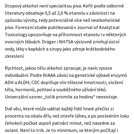
Stopový alkohol není specialitou piva. Kefír podle odborné
literatury obsahuje 0,5 až 2,0 % etanolu v závislosti na
způsobu výroby, tedy potenciálně více než nealkoholické
pivo. Forenzní studie publikovaná v Journal of Analytical
Toxicology upozorňuje na přítomnost etanolu i v některých
ovocných šťávách. Dräger i NHTSA výslovně zmiňují ústní
vody, léky v kapkách a sirupy jako zdroje krátkodobého
zkreslení.
Rychlost, jakou tělo alkohol zpracuje, je navíc vysoce
individuální. Podle
NIAAA
závisí na genetické výbavě enzymů
ADH a ALDH; CDC doplňuje vliv tělesné hmotnosti, složení
těla, hormonů, pohlaví a souběžného užívání léků.
Univerzální vzorec „tolik promile za hodinu“ neexistuje.
Dvě věci, které může udělat každý řidič hned: přečíst si
procenta na obalu dřív, než otevře láhev, a po posledním loku
čehokoli počkat aspoň patnáct minut, než nasedne za
volant. Není to trik. Je to minimum, se kterým počítají i