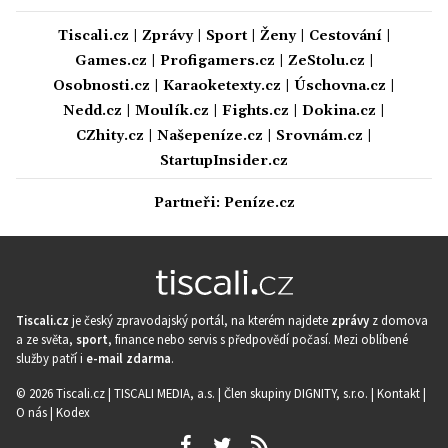
Tiscali.cz
|
Zprávy
|
Sport
|
Ženy
|
Cestování
|
Games.cz
|
Profigamers.cz
|
ZeStolu.cz
|
Osobnosti.cz
|
Karaoketexty.cz
|
Úschovna.cz
|
Nedd.cz
|
Moulík.cz
|
Fights.cz
|
Dokina.cz
|
CZhity.cz
|
Našepeníze.cz
|
Srovnám.cz
|
StartupInsider.cz
Partneři:
Peníze.cz
Tiscali.cz
je český zpravodajský portál, na kterém najdete
zprávy
z domova
a ze světa,
sport
, finance nebo servis s předpovědí počasí. Mezi oblíbené
služby patří i
e-mail zdarma
.
© 2026 Tiscali.cz |
TISCALI MEDIA, a.s.
|
Člen skupiny DIGNITY, s.r.o.
|
Kontakt
|
O nás
|
Kodex