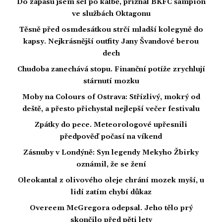
Do zápasu jsem šel po kalbě, přiznal BKFC šampion
ve službách Oktagonu
Těsně před osmdesátkou strčí mladší kolegyně do
kapsy. Nejkrásnější outfity Jany Švandové berou
dech
Chudoba zanechává stopu. Finanční potíže zrychlují
stárnutí mozku
Moby na Colours of Ostrava: Střízlivý, mokrý od
deště, a přesto přichystal nejlepší večer festivalu
Zpátky do pece. Meteorologové upřesnili
předpověď počasí na víkend
Zásnuby v Londýně: Syn legendy Mekyho Žbirky
oznámil, že se žení
Oleokantal z olivového oleje chrání mozek myší, u
lidí zatím chybí důkaz
Overeem McGregora odepsal. Jeho tělo prý
skončilo před pěti lety