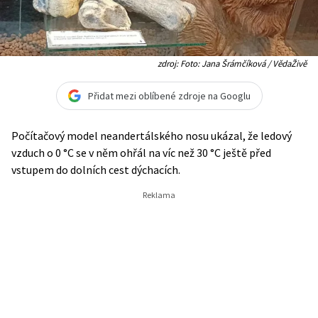
zdroj: Foto: Jana Šrámčíková / VědaŽivě
Přidat mezi oblíbené zdroje na Googlu
Počítačový model neandertálského nosu ukázal, že ledový
vzduch o 0 °C se v něm ohřál na víc než 30 °C ještě před
vstupem do dolních cest dýchacích.