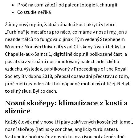
Proč na tom záleží: od paleontologie k chirurgii
Co studie neříká
Žádný nový orgán, žádná záhadná kost ukrytá v lebce.
„Turbína“ je metafora pro něco, co máme v nose i my, jen u
neandertálců to fungovalo jinak. Tým vedený Stephenem
Wraem z Monash University vzal CT skeny fosilní lebky La
Chapelle-aux-Saints 1, digitálně doplnil poškozené části a
pustil skrz virtuální nos simulovaný nádech arktického
vzduchu. Výsledek,
publikovaný v Proceedings of the Royal
Society B
v dubnu 2018, přepsal dosavadní představu o tom,
proč měli neandertálci tak nápadně mohutný obličej. Nebyl
to silný skus. Byl to dech.
Nosní skořepy: klimatizace z kosti a
sliznice
Každý člověk má v nose tři páry zakřivených kostěných lamel,
nosní skořepy (latinsky conchae, anglicky turbinates).
Vystupují z boční stěny nosní dutiny a jsou potažené silně