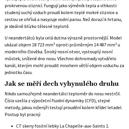
prokrvenou sliznicí. Fungují jako výměník tepla a vlhkosti:
studený suchý vzduch proudí kolem teplé mokré sliznice a
cestou se ohřívá a nasycuje vodní parou. Než dorazí k hrtanu,
je ideálně blízko tělesné teplotě.
U neandertálců byla celá dutina výrazně prostornější. Model
ukázal objem 18 723 mm³ oproti průměrným 14 487 mm³ u
moderního člověka. Široký nosní otvor, vystouplý nosní
můstek, snížené dno nosu. Všechno dohromady vytvářelo
kanál, kterým mohl proudit mnohem větší objem vzduchu za
jednotku času.
Jak se měří dech vyhynulého druhu
Nikdo samozřejmě neandertálci teploměr do nosu nestrčil.
Čísla vzešla z výpočetní fluidní dynamiky (CFD), stejné
metody, jakou inženýři testují proudění kolem křídel letadel.
Postup byl pracný:
CT skeny fosilní lebky La Chapelle-aux-Saints 1.