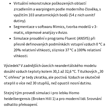
Virtuální rekonstrukce poškozených oblastí
zrcadlením a warpingem podle moderního člověka, s
využitím 103 anatomických bodů (54 z nich uvnitř
dutiny).
Segmentace v softwaru Mimics, tvorba modelů v 3-
matic, objemové analýzy v Avizo.
Simulace proudění v programu Fluent (ANSYS) při
přesně definovaných podmínkách: vstupní vzduch 0 °C a
20% relativní vlhkosti, sliznice 37 °C a 100% relativní
vlhkosti.
Výsledek? V zadnějších úsecích neandertálského modelu
dosáhl vzduch teploty kolem 30,1 až 32,6 °C. Titulkových „30
°C ohřevu“ je tedy zkratka, ale poctivá. Vzduch se skutečně
oteplil o více než 30 stupňů, než opustil nosní dutinu.
Stejný tým provedl simulaci i pro lebku Homo
heidelbergensis (Broken Hill 1) a pro moderní lidi. Srovnání
odhalilo překvapení.