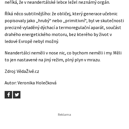
neříká, že v neandertálské lebce ležel neznámý orgán.
Říká něco subtilnějšího: že obličej, který generace učebnic
popisovaly jako „hrubý“ nebo „primitivní“, byl ve skutečnosti
precizně vyladěný dýchací a termoregulační aparát, součást
drahého energetického motoru, bez kterého by život v
ledové Evropě nebyl možný.
Neandertálci neměli v nose nic, co bychom neměli i my. Měli
to jen nastavené na jiný režim, plný plyn v mrazu.
Zdroj:
VědaŽivě.cz
Autor:
Veronika Holečková