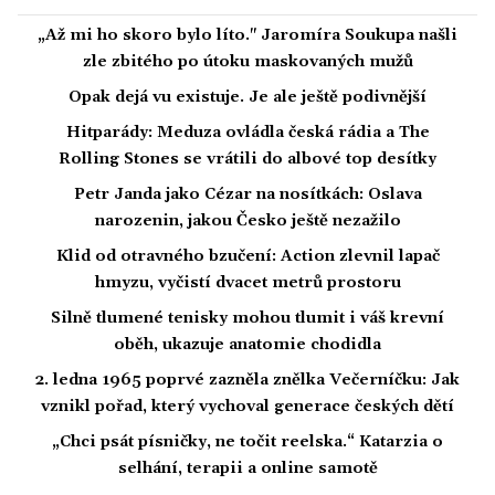
„Až mi ho skoro bylo líto." Jaromíra Soukupa našli
zle zbitého po útoku maskovaných mužů
Opak dejá vu existuje. Je ale ještě podivnější
Hitparády: Meduza ovládla česká rádia a The
Rolling Stones se vrátili do albové top desítky
Petr Janda jako Cézar na nosítkách: Oslava
narozenin, jakou Česko ještě nezažilo
Klid od otravného bzučení: Action zlevnil lapač
hmyzu, vyčistí dvacet metrů prostoru
Silně tlumené tenisky mohou tlumit i váš krevní
oběh, ukazuje anatomie chodidla
2. ledna 1965 poprvé zazněla znělka Večerníčku: Jak
vznikl pořad, který vychoval generace českých dětí
„Chci psát písničky, ne točit reelska.“ Katarzia o
selhání, terapii a online samotě