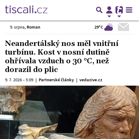
29°C
9. srpna
,
Roman
Neandertálský nos měl vnitřní
turbínu. Kost v nosní dutině
ohřívala vzduch o 30 °C, než
dorazil do plic
9. 7. 2026 – 5:09
|
Partnerské články
|
vedazive.cz