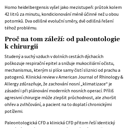
Homo heidelbergensis vyšel jako mezistupeň: průtok kolem
42 litrů za minutu, kondicionování méně účinné než u obou
potomků. Dva odlišné evoluční směry, dvě odlišná řešení
téhož problému.
Proč na tom záleží: od paleontologie
k chirurgii
Studený a suchý vzduch v dolních cestách dýchacích
poškozuje respirační epitel a snižuje mukociliární očistu,
mechanismus, kterým si plíce samy čistí sliznici od prachu a
patogenů. Klinická
review v American Journal of Rhinology &
Allergy
zdůrazňuje, že zachování nosní „klimatizace“ je
zásadní i při plánování moderních nosních operací. Příliš
agresivní chirurgie může zlepšit průchodnost, ale zhoršit
ohřev a zvlhčování, a pacient na to doplatí chronickými
potížemi.
Paleontologická CFD a klinická CFD přitom řeší identický