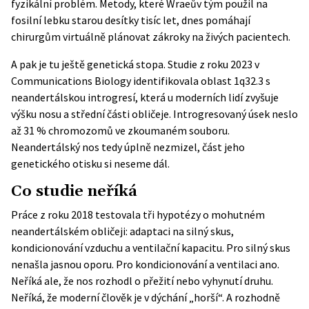
fyzikální problém. Metody, které Wraeův tým použil na
fosilní lebku starou desítky tisíc let, dnes pomáhají
chirurgům virtuálně plánovat zákroky na živých pacientech.
A pak je tu ještě genetická stopa. Studie z roku 2023 v
Communications Biology
identifikovala oblast 1q32.3 s
neandertálskou introgresí, která u moderních lidí zvyšuje
výšku nosu a střední části obličeje. Introgresovaný úsek neslo
až 31 % chromozomů ve zkoumaném souboru.
Neandertálský nos tedy úplně nezmizel, část jeho
genetického otisku si neseme dál.
Co studie neříká
Práce z roku 2018 testovala tři hypotézy o mohutném
neandertálském obličeji: adaptaci na silný skus,
kondicionování vzduchu a ventilační kapacitu. Pro silný skus
nenašla jasnou oporu. Pro kondicionování a ventilaci ano.
Neříká ale, že nos rozhodl o přežití nebo vyhynutí druhu.
Neříká, že moderní člověk je v dýchání „horší“. A rozhodně