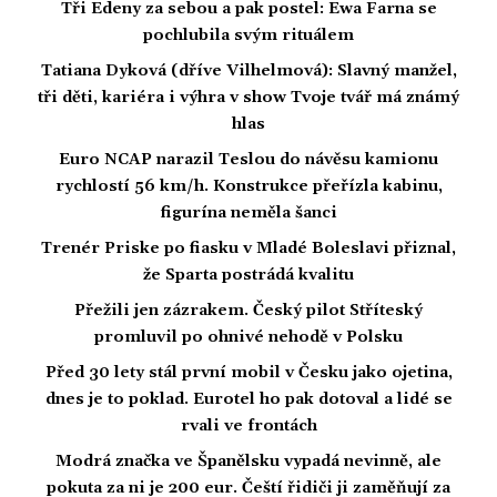
Tři Edeny za sebou a pak postel: Ewa Farna se
pochlubila svým rituálem
Tatiana Dyková (dříve Vilhelmová): Slavný manžel,
tři děti, kariéra i výhra v show Tvoje tvář má známý
hlas
Euro NCAP narazil Teslou do návěsu kamionu
rychlostí 56 km/h. Konstrukce přeřízla kabinu,
figurína neměla šanci
Trenér Priske po fiasku v Mladé Boleslavi přiznal,
že Sparta postrádá kvalitu
Přežili jen zázrakem. Český pilot Stříteský
promluvil po ohnivé nehodě v Polsku
Před 30 lety stál první mobil v Česku jako ojetina,
dnes je to poklad. Eurotel ho pak dotoval a lidé se
rvali ve frontách
Modrá značka ve Španělsku vypadá nevinně, ale
pokuta za ni je 200 eur. Čeští řidiči ji zaměňují za