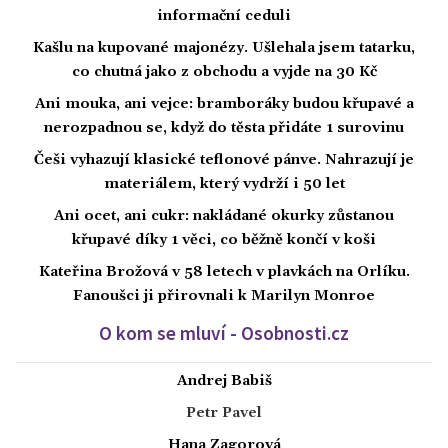
informační ceduli
Kašlu na kupované majonézy. Ušlehala jsem tatarku,
co chutná jako z obchodu a vyjde na 30 Kč
Ani mouka, ani vejce: bramboráky budou křupavé a
nerozpadnou se, když do těsta přidáte 1 surovinu
Češi vyhazují klasické teflonové pánve. Nahrazují je
materiálem, který vydrží i 50 let
Ani ocet, ani cukr: nakládané okurky zůstanou
křupavé díky 1 věci, co běžně končí v koši
Kateřina Brožová v 58 letech v plavkách na Orlíku.
Fanoušci ji přirovnali k Marilyn Monroe
O kom se mluví - Osobnosti.cz
Andrej Babiš
Petr Pavel
Hana Zagorová