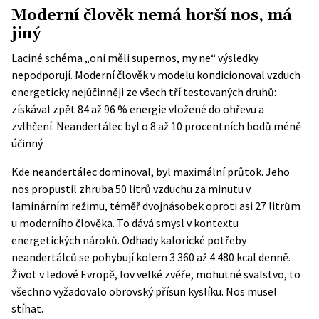
Moderní člověk nemá horší nos, má
jiný
Laciné schéma „oni měli supernos, my ne“ výsledky
nepodporují. Moderní člověk v modelu kondicionoval vzduch
energeticky nejúčinněji ze všech tří testovaných druhů:
získával zpět 84 až 96 % energie vložené do ohřevu a
zvlhčení. Neandertálec byl o 8 až 10 procentních bodů méně
účinný.
Kde neandertálec dominoval, byl maximální průtok. Jeho
nos propustil zhruba 50 litrů vzduchu za minutu v
laminárním režimu, téměř dvojnásobek oproti asi 27 litrům
u moderního člověka. To dává smysl v kontextu
energetických nároků. Odhady kalorické potřeby
neandertálců se pohybují kolem 3 360 až 4 480 kcal denně.
Život v ledové Evropě, lov velké zvěře, mohutné svalstvo, to
všechno vyžadovalo obrovský přísun kyslíku. Nos musel
stíhat.