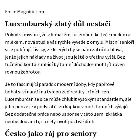
Foto: Magnific.com
Lucemburský zlatý důl nestačí
Pokud si myslíte, že v bohatém Lucembursku teče medem a
mlékem, nová studie vás rychle vyvede z omylu. Místní senioři
sice pobírají částky, ze kterých by se nám zatočila hlava,
jenže jejich náklady na život jsou ještě o třetinu vyšší. Bez
tučného konta z mládí by tamní důchodce mohl jít roven
rovnou žebrotou.
Je to fascinující paradox moderní doby, kdy papírové
bohatství naráží na tvrdou zeď reality tržních cen.
Lucemburčan se sice může chlubit vysokým standardem, ale
jeho penze je v podstatě jen kapkou v moři tamních výdajů.
Bez dodatečné práce nebo úspor se v této zemi zkrátka
neobejdou ani ti, co celý život poctivě dřeli.
Česko jako ráj pro seniory