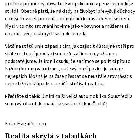
protože průměrný obyvatel Evropské unie v penzi jednoduše
strádá. Obecně platí, že náklady na živobytí převyšují důchody
o celých dvacet procent, což nutí lidi k drastickému šetření.
My si v tomto srovnání hovíme jako v bavlnce a můžeme si
dovolit i věci, o kterých se jinde jen zdá.
Většina států unie zápasí s tím, jak zajistit důstojné stáří pro
stále rostoucí populaci seniorů, zatímco my už tam v
podstatě jsme. Je ironií osudu, že zatímco se politici přou o
každou korunu valorizace, naše výchozí pozice je jedna z
nejlepších. Možná je na čase přestat se neustále srovnávat s
nedostižným Západem a začít si užívat realitu.
Přečtěte si také:
Umírá další velká automobilka. Soustředila
se na výrobu elektroaut, jak se to dotkne Čechů?
Foto: Magnific.com
Realita skrytá v tabulkách