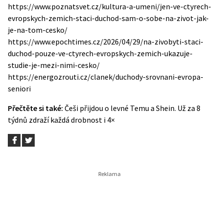
https://www.poznatsvet.cz/kultura-a-umeni/jen-ve-ctyrech-
evropskych-zemich-staci-duchod-sam-o-sobe-na-zivot-jak-
je-na-tom-cesko/
https://www.epochtimes.cz/2026/04/29/na-zivobyti-staci-
duchod-pouze-ve-ctyrech-evropskych-zemich-ukazuje-
studie-je-mezi-nimi-cesko/
https://energozrouti.cz/clanek/duchody-srovnani-evropa-
seniori
Přečtěte si také:
Češi přijdou o levné Temu a Shein. Už za 8
týdnů zdraží každá drobnost i 4×