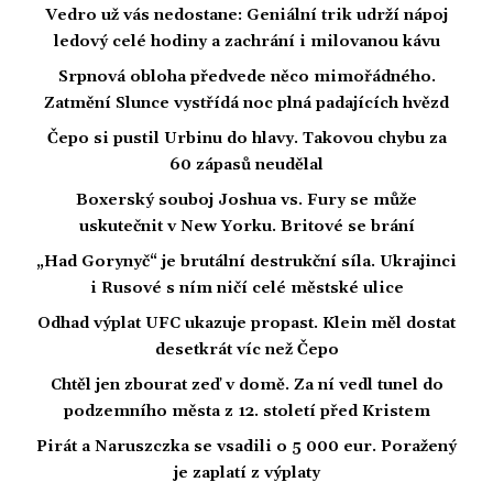
Vedro už vás nedostane: Geniální trik udrží nápoj
ledový celé hodiny a zachrání i milovanou kávu
Srpnová obloha předvede něco mimořádného.
Zatmění Slunce vystřídá noc plná padajících hvězd
Čepo si pustil Urbinu do hlavy. Takovou chybu za
60 zápasů neudělal
Boxerský souboj Joshua vs. Fury se může
uskutečnit v New Yorku. Britové se brání
„Had Gorynyč“ je brutální destrukční síla. Ukrajinci
i Rusové s ním ničí celé městské ulice
Odhad výplat UFC ukazuje propast. Klein měl dostat
desetkrát víc než Čepo
Chtěl jen zbourat zeď v domě. Za ní vedl tunel do
podzemního města z 12. století před Kristem
Pirát a Naruszczka se vsadili o 5 000 eur. Poražený
je zaplatí z výplaty