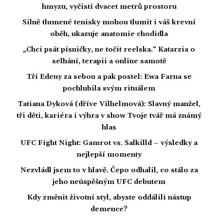
hmyzu, vyčistí dvacet metrů prostoru
Silně tlumené tenisky mohou tlumit i váš krevní
oběh, ukazuje anatomie chodidla
„Chci psát písničky, ne točit reelska.“ Katarzia o
selhání, terapii a online samotě
Tři Edeny za sebou a pak postel: Ewa Farna se
pochlubila svým rituálem
Tatiana Dyková (dříve Vilhelmová): Slavný manžel,
tři děti, kariéra i výhra v show Tvoje tvář má známý
hlas
UFC Fight Night: Gamrot vs. Salkilld – výsledky a
nejlepší momenty
Nezvládl jsem to v hlavě. Čepo odhalil, co stálo za
jeho neúspěšným UFC debutem
Kdy změnit životní styl, abyste oddálili nástup
demence?