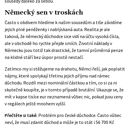
sousedy daleko za sebou.
Německý sen v troskách
Často s obdivem hledíme k našim sousedům a tiše závidíme
jejich plné peněženky i nablýskaná auta. Realita je ale
taková, že německý důchodce sice vidí na účtu vysoká čísla,
ale v obchodě ho rychle přejde smích. Životní náklady v
Německu jsou totiž tak drastické, že tamní průměrná penze
na klidné stáří bez úspor prostě nestačí.
Zatímco my si stěžujeme na drahotu, Němci řeší, jak poplatit
nájmy, které spolykají třetinu jejich příjmu nad rámec
důchodu. Rozdíl mezi nominální částkou a tím, co si za ni
skutečně koupíte, je v tomto případě brutální. Ukazuje se, že
mít v kapse tisíce eur neznamená vůbec nic, pokud jsou ceny
v regálech ještě mnohem vyšší.
Přečtěte si také:
Problém pro české důchodce. Často vůbec
neví, že musí zdanit důchod a může je to stát i 56 700 Kč