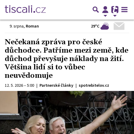
29°C
9. srpna
,
Roman
Nečekaná zpráva pro české
důchodce. Patříme mezi země, kde
důchod převyšuje náklady na žití.
Většina lidí si to vůbec
neuvědomuje
12. 5. 2026 – 5:00
|
Partnerské články
|
spotrebitelov.cz