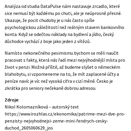
Analýza od studia DataPulse nám nastavuje zrcadlo, které
sice nemusí být každému po chuti, ale je neúprosně přesné.
Ukazuje, že pocit chudoby je u nás často spíše
psychologickou záležitostí než reálným stavem bankovního
konta. Když se odečtou náklady na bydlení a jídlo, český
důchodce vychází z boje jako jeden z vítězů.
Namísto nekonečného pesimismu bychom se měli naučit
pracovat s fakty, která nás řadí mezi nejvýhodnější místa pro
život v penzi. Možná příště, až budeme slyšet o německém
blahobytu, si vzpomeneme na to, že mít zaplacené účty a
peníze navíc je víc než vysoká cifra v cizí měně. Česko je
zkrátka pro seniory nečekaně dobrou adresou.
Zdroje
:
Nikol Kolomazníková – autorský text
https://www.irozhlas.cz/ekonomika/patrime-mezi-dve-pro-
penzisty-nejvyhodnejsi-zeme-mini-fendrych-cesky-
duchod_2605060629_jos