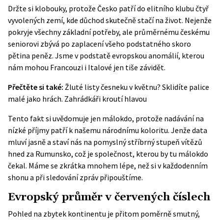
Držte si klobouky, protože Česko patří do elitního klubu čtyř
vyvolených zemí, kde důchod skutečně stačí na život. Nejenže
pokryje všechny základní potřeby, ale průměrnému českému
seniorovi zbývá po zaplacení všeho podstatného skoro
pětina peněz. Jsme v podstatě evropskou anomálií, kterou
nám mohou Francouzi i Italové jen tiše závidět.
Přečtěte si také:
Žluté listy česneku v květnu? Sklidíte palice
malé jako hrách. Zahrádkáři kroutí hlavou
Tento fakt si uvědomuje jen málokdo, protože nadávání na
nízké příjmy patří k našemu národnímu koloritu. Jenže data
mluví jasně a staví nás na pomyslný stříbrný stupeň vítězů
hned za Rumunsko, což je společnost, kterou by tu málokdo
čekal. Máme se zkrátka mnohem lépe, než si v každodenním
shonu a při sledování zpráv připouštíme.
Evropský průměr v červených číslech
Pohled na zbytek kontinentu je přitom poměrně smutný,