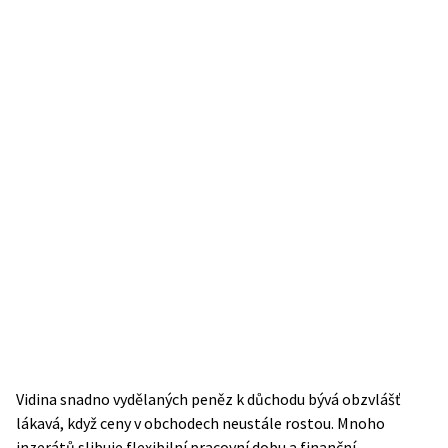
Vidina snadno vydělaných peněz k důchodu bývá obzvlášť
lákavá, když ceny v obchodech neustále rostou. Mnoho
inzerátů slibuje flexibilní pracovní dobu a finanční