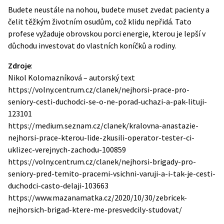
Budete neustále na nohou, budete muset zvedat pacienty a
čelit těžkým životním osudům, což klidu nepřidá. Tato
profese vyžaduje obrovskou porci energie, kterou je lepší v
důchodu investovat do vlastních koníčků a rodiny.
Zdroje
:
Nikol Kolomazníková – autorský text
https://volny.centrum.cz/clanek/nejhorsi-prace-pro-
seniory-cesti-duchodci-se-o-ne-porad-uchazi-a-pak-lituji-
123101
https://medium.seznam.cz/clanek/kralovna-anastazie-
nejhorsi-prace-kterou-lide-zkusili-operator-tester-ci-
uklizec-verejnych-zachodu-100859
https://volny.centrum.cz/clanek/nejhorsi-brigady-pro-
seniory-pred-temito-pracemi-vsichni-varuji-a-i-tak-je-cesti-
duchodci-casto-delaji-103663
https://www.mazanamatka.cz/2020/10/30/zebricek-
nejhorsich-brigad-ktere-me-presvedcily-studovat/