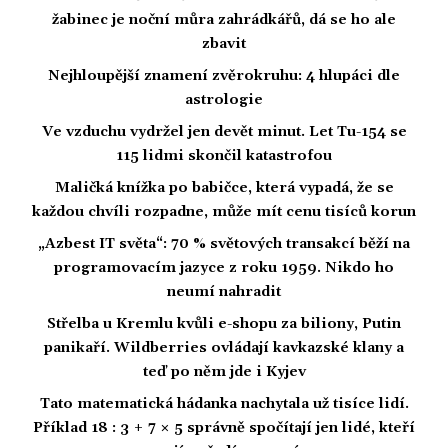
žabinec je noční můra zahrádkářů, dá se ho ale
zbavit
Nejhloupější znamení zvěrokruhu: 4 hlupáci dle
astrologie
Ve vzduchu vydržel jen devět minut. Let Tu-154 se
115 lidmi skončil katastrofou
Maličká knížka po babičce, která vypadá, že se
každou chvíli rozpadne, může mít cenu tisíců korun
„Azbest IT světa“: 70 % světových transakcí běží na
programovacím jazyce z roku 1959. Nikdo ho
neumí nahradit
Střelba u Kremlu kvůli e-shopu za biliony, Putin
panikaří. Wildberries ovládají kavkazské klany a
teď po něm jde i Kyjev
Tato matematická hádanka nachytala už tisíce lidí.
Příklad 18 : 3 + 7 × 5 správně spočítají jen lidé, kteří