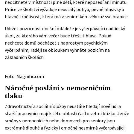
neocitnete v místnosti plné dětí, které neposedí ani minutu.
Práce ve školství vyžaduje neustálý pohyb, pevné hlasivky a
hlavně trpělivost, která má v seniorském věku už své hranice.
Udržet pozornost dnešní mládeže je vyčerpávající nadlidský
úkol, ze kterého vám večer bude třeštit hlava. Pokud
nechcete domů odcházet s naprostým psychickým
vyčerpáním, raději se obloukem vyhněte pozicím na
základních školách.
Foto: Magnific.com
Náročné poslání v nemocničním
tlaku
Zdravotnictví a sociální služby neustále hledají nové lidi a
starší pracovníci mají k této oblasti často velmi blízko. Jenže
směny v nemocnicích nebo domovech pro seniory jsou
extrémně dlouhé a fyzicky i emočně nesmírně vyčerpávající.