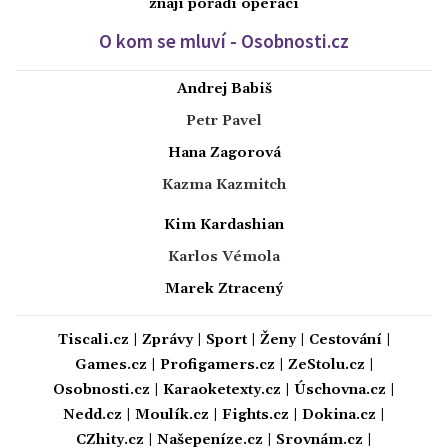
znají pořadí operací
O kom se mluví - Osobnosti.cz
Andrej Babiš
Petr Pavel
Hana Zagorová
Kazma Kazmitch
Kim Kardashian
Karlos Vémola
Marek Ztracený
Tiscali.cz
|
Zprávy
|
Sport
|
Ženy
|
Cestování
|
Games.cz
|
Profigamers.cz
|
ZeStolu.cz
|
Osobnosti.cz
|
Karaoketexty.cz
|
Úschovna.cz
|
Nedd.cz
|
Moulík.cz
|
Fights.cz
|
Dokina.cz
|
CZhity.cz
|
Našepeníze.cz
|
Srovnám.cz
|