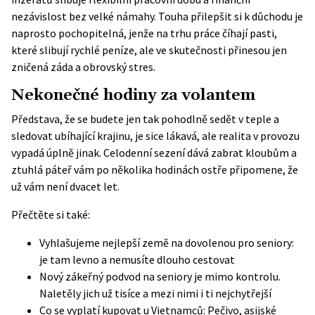
nezávislost bez velké námahy. Touha přilepšit si k důchodu je
naprosto pochopitelná, jenže na trhu práce číhají pasti,
které slibují rychlé peníze, ale ve skutečnosti přinesou jen
zničená záda a obrovský stres.
Nekonečné hodiny za volantem
Představa, že se budete jen tak pohodlně sedět v teple a
sledovat ubíhající krajinu, je sice lákavá, ale realita v provozu
vypadá úplně jinak. Celodenní sezení dává zabrat kloubům a
ztuhlá páteř vám po několika hodinách ostře připomene, že
už vám není dvacet let.
Přečtěte si také:
Vyhlašujeme nejlepší země na dovolenou pro seniory:
je tam levno a nemusíte dlouho cestovat
Nový zákeřný podvod na seniory je mimo kontrolu.
Naletěly jich už tisíce a mezi nimi i ti nejchytřejší
Co se vyplatí kupovat u Vietnamců: Pečivo, asijské