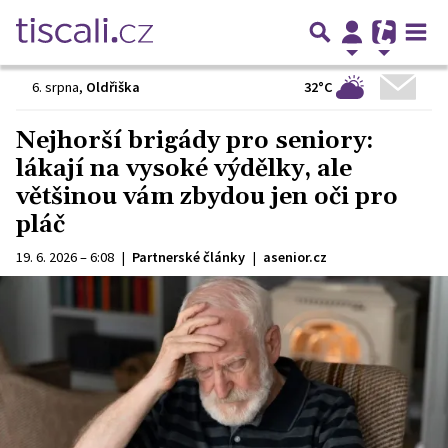
32°C
6. srpna
,
Oldřiška
Nejhorší brigády pro seniory:
lákají na vysoké výdělky, ale
většinou vám zbydou jen oči pro
pláč
19. 6. 2026 – 6:08
|
Partnerské články
|
asenior.cz