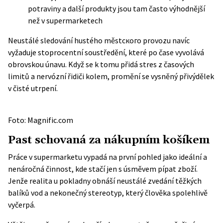
potraviny a další produkty jsou tam často výhodnější
než v supermarketech
Neustálé sledování hustého městского provozu navíc
vyžaduje stoprocentní soustředění, které po čase vyvolává
obrovskou únavu. Když se k tomu přidá stres z časových
limitů a nervózní řidiči kolem, promění se vysněný přivýdělek
v čisté utrpení.
Foto: Magnific.com
Past schovaná za nákupním košíkem
Práce v supermarketu vypadá na první pohled jako ideální a
nenáročná činnost, kde stačí jen s úsměvem pípat zboží.
Jenže realita u pokladny obnáší neustálé zvedání těžkých
balíků vod a nekonečný stereotyp, který člověka spolehlivě
vyčerpá.