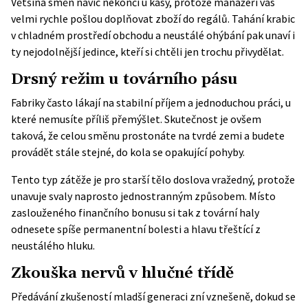
Většina směn navíc nekončí u kasy, protože manažeři vás
velmi rychle pošlou doplňovat zboží do regálů. Tahání krabic
v chladném prostředí obchodu a neustálé ohýbání pak unaví i
ty nejodolnější jedince, kteří si chtěli jen trochu přivydělat.
Drsný režim u továrního pásu
Fabriky často lákají na stabilní příjem a jednoduchou práci, u
které nemusíte příliš přemýšlet. Skutečnost je ovšem
taková, že celou směnu prostonáte na tvrdé zemi a budete
provádět stále stejné, do kola se opakující pohyby.
Tento typ zátěže je pro starší tělo doslova vražedný, protože
unavuje svaly naprosto jednostranným způsobem. Místo
zaslouženého finančního bonusu si tak z tovární haly
odnesete spíše permanentní bolesti a hlavu třeštící z
neustálého hluku.
Zkouška nervů v hlučné třídě
Předávání zkušeností mladší generaci zní vznešeně, dokud se