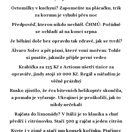
Octomilky v kuchyni? Zapomeňte na plácačku, trik
za korunu je vyhubí přes noc
Předpověď, kterou nikdo nechtěl. ČHMÚ: Pořádně
se ochladí až na konci srpna
Je běhání dole bez opravdu tak zdravé, jak se tvrdí?
Álvaro Soler a pět písní, které voní mořem: Tohle
si pustíte, jakmile přijde první vedro
Krabička za 125 Kč z Actionu ušetří tisíce za
opraváře, jindy stojí 10 000 Kč. Regál s nářadím je
věčně prázdný
Rusko zjistilo, že éra bitevních helikoptér skončila,
a pomalu je vyřazuje. Ukrajinci je proškolili, jak to
nikdy nečekali
Rajčata do limonády? V Itálii je to klasika a chuť
předčí i citrónovku. Stačí 500 g rajčat a jeden citrón
Kvete i v zimě a stačí mu kousek kořínku. Ptačinec