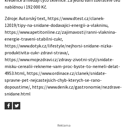
kredence a hledají tyto sklenice. Za jednu vám sběratelé teď
nabídnou i 192 000 Kč
.
Zdroje: Autorský text, https://www.dtest.cz/clanek-
12019/tipy-na-snidane-dodavajici-energii-a-vlakninu,
https://www.apetitonline.cz/zajimavosti/ranni-vlaknina-
energie-traveni-stabilni-cukr,
https://www.dotyk.cz/lifestyle/nejhorsi-snidane-nizka-
produktivita-cukr-zdravi-strava/,
https://www.mojezdravi.cz/zdravy-zivotni-styl/snidate-
misku-cerealii-rekneme-vam-proc-byste-to-nemeli-delat-
4953.html, https://www.ordinace.cz/clanek/snidate-
spravne-pet-nejcastejsich-chyb-kterych-se-rano-
dopoustime/, https://www.denik.cz/gastronomie/nezdrave-
snidane.html