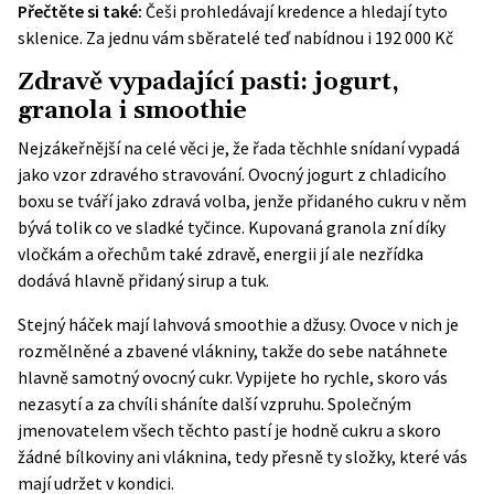
Přečtěte si také:
Češi prohledávají kredence a hledají tyto
sklenice. Za jednu vám sběratelé teď nabídnou i 192 000 Kč
Zdravě vypadající pasti: jogurt,
granola i smoothie
Nejzákeřnější na celé věci je, že řada těchhle snídaní vypadá
jako vzor zdravého stravování. Ovocný jogurt z chladicího
boxu se tváří jako zdravá volba, jenže přidaného cukru v něm
bývá tolik co ve sladké tyčince. Kupovaná granola zní díky
vločkám a ořechům také zdravě, energii jí ale nezřídka
dodává hlavně přidaný sirup a tuk.
Stejný háček mají lahvová smoothie a džusy. Ovoce v nich je
rozmělněné a zbavené vlákniny, takže do sebe natáhnete
hlavně samotný ovocný cukr. Vypijete ho rychle, skoro vás
nezasytí a za chvíli sháníte další vzpruhu. Společným
jmenovatelem všech těchto pastí je hodně cukru a skoro
žádné bílkoviny ani vláknina, tedy přesně ty složky, které vás
mají udržet v kondici.