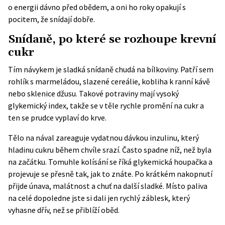
o energii dávno před obědem, a oni ho roky opakují s
pocitem, že snídají dobře.
Snídaně, po které se rozhoupe krevní
cukr
Tím návykem je sladká snídaně chudá na bílkoviny. Patří sem
rohlík s marmeládou, slazené cereálie, kobliha k ranní kávě
nebo sklenice džusu. Takové potraviny mají vysoký
glykemický index, takže se v těle rychle promění na cukr a
ten se prudce vyplaví do krve.
Tělo na nával zareaguje vydatnou dávkou inzulinu, který
hladinu cukru během chvíle srazí. Často spadne níž, než byla
na začátku. Tomuhle kolísání se říká glykemická houpačka a
projevuje se přesně tak, jak to znáte. Po krátkém nakopnutí
přijde únava, malátnost a chuť na další sladké. Místo paliva
na celé dopoledne jste si dali jen rychlý záblesk, který
vyhasne dřív, než se přiblíží oběd.