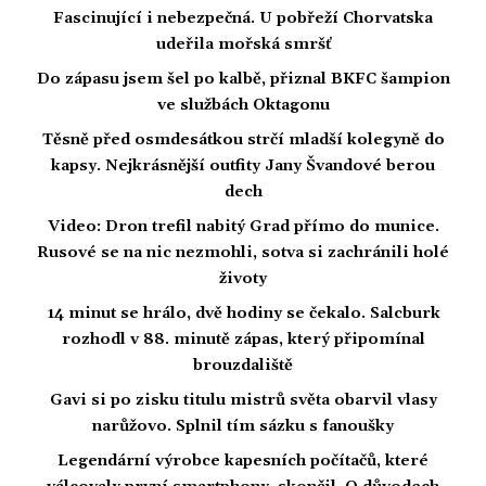
Fascinující i nebezpečná. U pobřeží Chorvatska
udeřila mořská smršť
Do zápasu jsem šel po kalbě, přiznal BKFC šampion
ve službách Oktagonu
Těsně před osmdesátkou strčí mladší kolegyně do
kapsy. Nejkrásnější outfity Jany Švandové berou
dech
Video: Dron trefil nabitý Grad přímo do munice.
Rusové se na nic nezmohli, sotva si zachránili holé
životy
14 minut se hrálo, dvě hodiny se čekalo. Salcburk
rozhodl v 88. minutě zápas, který připomínal
brouzdaliště
Gavi si po zisku titulu mistrů světa obarvil vlasy
narůžovo. Splnil tím sázku s fanoušky
Legendární výrobce kapesních počítačů, které