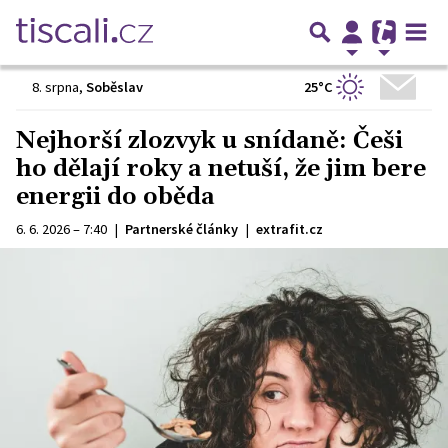
25°C
8. srpna
,
Soběslav
Nejhorší zlozvyk u snídaně: Češi
ho dělají roky a netuší, že jim bere
energii do oběda
6. 6. 2026 – 7:40
|
Partnerské články
|
extrafit.cz