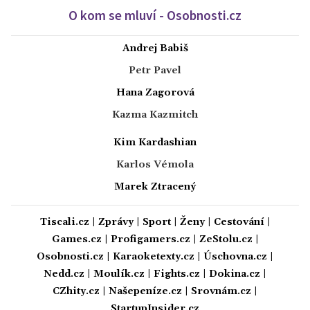
O kom se mluví - Osobnosti.cz
Andrej Babiš
Petr Pavel
Hana Zagorová
Kazma Kazmitch
Kim Kardashian
Karlos Vémola
Marek Ztracený
Tiscali.cz
|
Zprávy
|
Sport
|
Ženy
|
Cestování
|
Games.cz
|
Profigamers.cz
|
ZeStolu.cz
|
Osobnosti.cz
|
Karaoketexty.cz
|
Úschovna.cz
|
Nedd.cz
|
Moulík.cz
|
Fights.cz
|
Dokina.cz
|
CZhity.cz
|
Našepeníze.cz
|
Srovnám.cz
|
StartupInsider.cz