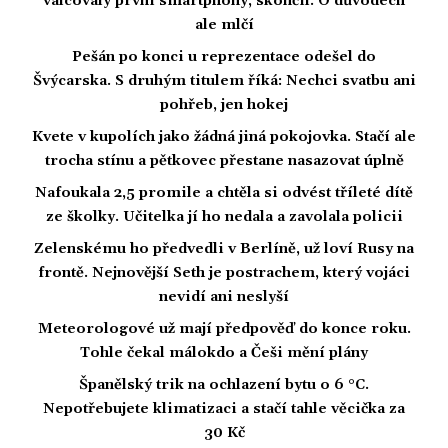
válcovaly první smartphony, skončil. O důvodech
ale mlčí
Pešán po konci u reprezentace odešel do
Švýcarska. S druhým titulem říká: Nechci svatbu ani
pohřeb, jen hokej
Kvete v kupolích jako žádná jiná pokojovka. Stačí ale
trocha stínu a pětkovec přestane nasazovat úplně
Nafoukala 2,5 promile a chtěla si odvést tříleté dítě
ze školky. Učitelka jí ho nedala a zavolala policii
Zelenskému ho předvedli v Berlíně, už loví Rusy na
frontě. Nejnovější Seth je postrachem, který vojáci
nevidí ani neslyší
Meteorologové už mají předpověď do konce roku.
Tohle čekal málokdo a Češi mění plány
Španělský trik na ochlazení bytu o 6 °C.
Nepotřebujete klimatizaci a stačí tahle věcička za
30 Kč