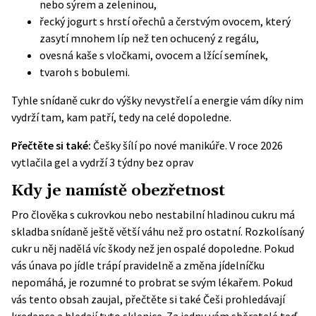
nebo sýrem a zeleninou,
řecký jogurt s hrstí ořechů a čerstvým ovocem, který
zasytí mnohem líp než ten ochucený z regálu,
ovesná kaše s vločkami, ovocem a lžící semínek,
tvaroh s bobulemi.
Tyhle snídaně cukr do výšky nevystřelí a energie vám díky nim
vydrží tam, kam patří, tedy na celé dopoledne.
Přečtěte si také:
Češky šílí po nové manikúře. V roce 2026
vytlačila gel a vydrží 3 týdny bez oprav
Kdy je namístě obezřetnost
Pro člověka s cukrovkou nebo nestabilní hladinou cukru má
skladba snídaně ještě větší váhu než pro ostatní. Rozkolísaný
cukr u něj nadělá víc škody než jen ospalé dopoledne. Pokud
vás únava po jídle trápí pravidelně a změna jídelníčku
nepomáhá, je rozumné to probrat se svým lékařem.
Pokud
vás tento obsah zaujal, přečtěte si také
Češi prohledávají