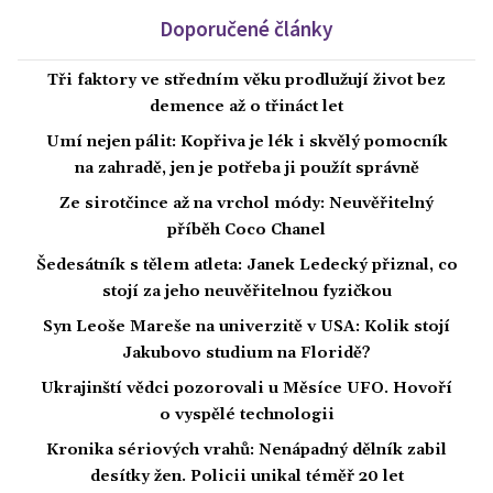
Doporučené články
Tři faktory ve středním věku prodlužují život bez
demence až o třináct let
Umí nejen pálit: Kopřiva je lék i skvělý pomocník
na zahradě, jen je potřeba ji použít správně
Ze sirotčince až na vrchol módy: Neuvěřitelný
příběh Coco Chanel
Šedesátník s tělem atleta: Janek Ledecký přiznal, co
stojí za jeho neuvěřitelnou fyzičkou
Syn Leoše Mareše na univerzitě v USA: Kolik stojí
Jakubovo studium na Floridě?
Ukrajinští vědci pozorovali u Měsíce UFO. Hovoří
o vyspělé technologii
Kronika sériových vrahů: Nenápadný dělník zabil
desítky žen. Policii unikal téměř 20 let