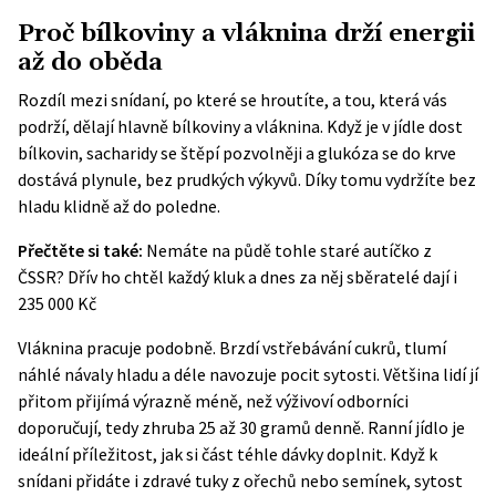
Proč bílkoviny a vláknina drží energii
až do oběda
Rozdíl mezi snídaní, po které se hroutíte, a tou, která vás
podrží, dělají hlavně bílkoviny a vláknina. Když je v jídle dost
bílkovin, sacharidy se štěpí pozvolněji a glukóza se do krve
dostává plynule, bez prudkých výkyvů. Díky tomu vydržíte bez
hladu klidně až do poledne.
Přečtěte si také:
Nemáte na půdě tohle staré autíčko z
ČSSR? Dřív ho chtěl každý kluk a dnes za něj sběratelé dají i
235 000 Kč
Vláknina pracuje podobně. Brzdí vstřebávání cukrů, tlumí
náhlé návaly hladu a déle navozuje pocit sytosti. Většina lidí jí
přitom přijímá výrazně méně, než výživoví odborníci
doporučují, tedy zhruba 25 až 30 gramů denně. Ranní jídlo je
ideální příležitost, jak si část téhle dávky doplnit. Když k
snídani přidáte i zdravé tuky z ořechů nebo semínek, sytost