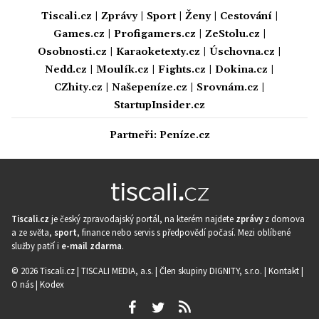
Tiscali.cz
|
Zprávy
|
Sport
|
Ženy
|
Cestování
|
Games.cz
|
Profigamers.cz
|
ZeStolu.cz
|
Osobnosti.cz
|
Karaoketexty.cz
|
Úschovna.cz
|
Nedd.cz
|
Moulík.cz
|
Fights.cz
|
Dokina.cz
|
CZhity.cz
|
Našepeníze.cz
|
Srovnám.cz
|
StartupInsider.cz
Partneři:
Peníze.cz
Tiscali.cz
je český zpravodajský portál, na kterém najdete
zprávy
z domova
a ze světa,
sport
, finance nebo servis s předpovědí počasí. Mezi oblíbené
služby patří i
e-mail zdarma
.
© 2026 Tiscali.cz |
TISCALI MEDIA, a.s.
|
Člen skupiny DIGNITY, s.r.o.
|
Kontakt
|
O nás
|
Kodex