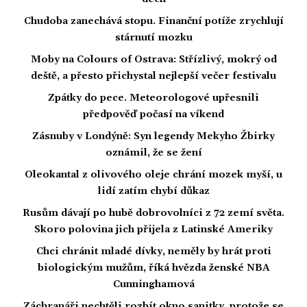
Chudoba zanechává stopu. Finanční potíže zrychlují
stárnutí mozku
Moby na Colours of Ostrava: Střízlivý, mokrý od
deště, a přesto přichystal nejlepší večer festivalu
Zpátky do pece. Meteorologové upřesnili
předpověď počasí na víkend
Zásnuby v Londýně: Syn legendy Mekyho Žbirky
oznámil, že se žení
Oleokantal z olivového oleje chrání mozek myší, u
lidí zatím chybí důkaz
Rusům dávají po hubě dobrovolníci z 72 zemí světa.
Skoro polovina jich přijela z Latinské Ameriky
Chci chránit mladé dívky, neměly by hrát proti
biologickým mužům, říká hvězda ženské NBA
Cunninghamová
Záchranáři nechtěli rozbít okno sanitky, protože se