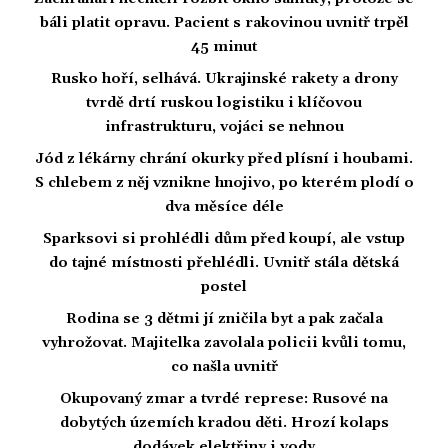
báli platit opravu. Pacient s rakovinou uvnitř trpěl
45 minut
Rusko hoří, selhává. Ukrajinské rakety a drony
tvrdě drtí ruskou logistiku i klíčovou
infrastrukturu, vojáci se nehnou
Jód z lékárny chrání okurky před plísní i houbami.
S chlebem z něj vznikne hnojivo, po kterém plodí o
dva měsíce déle
Sparksovi si prohlédli dům před koupí, ale vstup
do tajné místnosti přehlédli. Uvnitř stála dětská
postel
Rodina se 3 dětmi jí zničila byt a pak začala
vyhrožovat. Majitelka zavolala policii kvůli tomu,
co našla uvnitř
Okupovaný zmar a tvrdé represe: Rusové na
dobytých územích kradou děti. Hrozí kolaps
dodávek elektřiny i vody