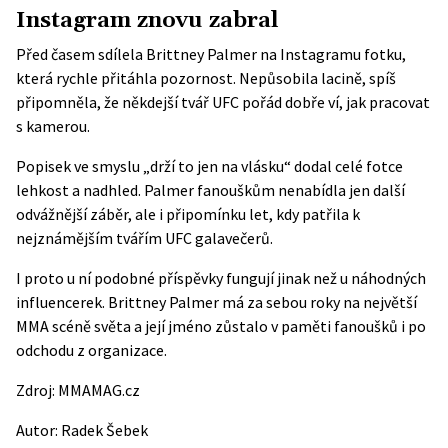
Instagram znovu zabral
Před časem sdílela Brittney Palmer na Instagramu fotku,
která rychle přitáhla pozornost. Nepůsobila lacině, spíš
připomněla, že někdejší tvář UFC pořád dobře ví, jak pracovat
s kamerou.
Popisek ve smyslu „drží to jen na vlásku“ dodal celé fotce
lehkost a nadhled. Palmer fanouškům nenabídla jen další
odvážnější záběr, ale i připomínku let, kdy patřila k
nejznámějším tvářím UFC galavečerů.
I proto u ní podobné příspěvky fungují jinak než u náhodných
influencerek. Brittney Palmer má za sebou roky na největší
MMA scéně světa a její jméno zůstalo v paměti fanoušků i po
odchodu z organizace.
Zdroj:
MMAMAG.cz
Autor:
Radek Šebek