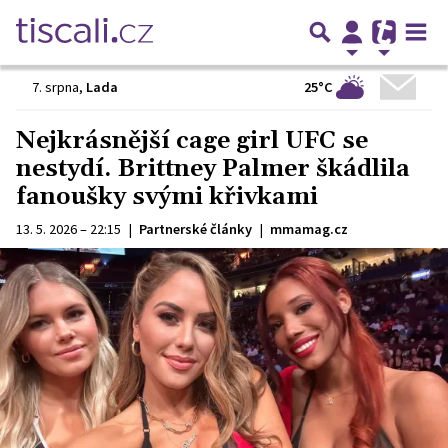
25°C
7. srpna
,
Lada
Nejkrásnější cage girl UFC se
nestydí. Brittney Palmer škádlila
fanoušky svými křivkami
13. 5. 2026 – 22:15
|
Partnerské články
|
mmamag.cz