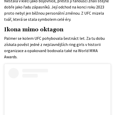
Nestála v kleci jako bojovnice, přesto ji fanoušci znali stejně
dobře jako řadu zápasníků. Její odchod na konci roku 2023
proto nebyl jen běžnou personální změnou. Z UFC mizela
tvář, která se stala symbolem celé éry.
Ikona mimo oktagon
Palmer se kolem UFC pohybovala šestnáct let. Za tu dobu
získala pověst jedné z nejslavnějších ring girls v historii
organizace a opakovaně bodovala také na World MMA
Awards.