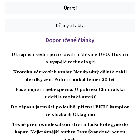
Úmrtí
Dějiny a fakta
Doporučené články
Ukrajinští vědci pozorovali u Měsíce UFO. Hovoří
o vyspělé technologii
Kronika sériových vrahů: Nenápadný dělník zabil
desítky žen. Policii unikal téměř 20 let
Fascinující i nebezpečná. U pobřeží Chorvatska
udeřila mořská smršť
Do zápasu jsem šel po kalbě, přiznal BKFC šampion
ve službách Oktagonu
Těsně před osmdesátkou strčí mladší kolegyně do
kapsy. Nejkrásnější outfity Jany Švandové berou
dech