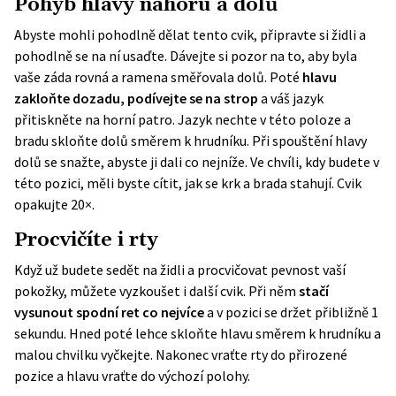
Pohyb hlavy nahoru a dolů
Abyste mohli pohodlně dělat tento cvik, připravte si židli a
pohodlně se na ní usaďte. Dávejte si pozor na to, aby byla
vaše záda rovná a ramena směřovala dolů. Poté
hlavu
zakloňte dozadu, podívejte se na strop
a váš jazyk
přitiskněte na horní patro. Jazyk nechte v této poloze a
bradu skloňte dolů směrem k hrudníku. Při spouštění hlavy
dolů se snažte, abyste ji dali co nejníže. Ve chvíli, kdy budete v
této pozici, měli byste cítit, jak se krk a brada stahují. Cvik
opakujte 20×.
Procvičíte i rty
Když už budete sedět na židli a procvičovat pevnost vaší
pokožky, můžete vyzkoušet i další cvik. Při něm
stačí
vysunout spodní ret co nejvíce
a v pozici se držet přibližně 1
sekundu. Hned poté lehce skloňte hlavu směrem k hrudníku a
malou chvilku vyčkejte. Nakonec vraťte rty do přirozené
pozice a hlavu vraťte do výchozí polohy.