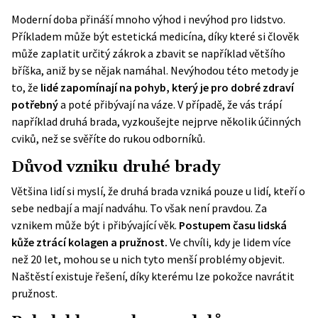
Moderní doba přináší mnoho výhod i nevýhod pro lidstvo.
Příkladem může být estetická medicína, díky které si člověk
může zaplatit určitý zákrok a zbavit se například většího
bříška, aniž by se nějak namáhal. Nevýhodou této metody je
to, že
lidé zapomínají na pohyb, který je pro dobré zdraví
potřebný
a poté přibývají na váze. V případě, že vás trápí
například druhá brada, vyzkoušejte nejprve několik účinných
cviků, než se svěříte do rukou odborníků.
Důvod vzniku druhé brady
Většina lidí si myslí, že druhá brada vzniká pouze u lidí, kteří o
sebe nedbají a mají
nadváhu
. To však není pravdou. Za
vznikem může být i přibývající věk.
Postupem času lidská
kůže ztrácí kolagen a pružnost.
Ve chvíli, kdy je lidem více
než 20 let, mohou se u nich tyto menší problémy objevit.
Naštěstí existuje řešení, díky kterému lze pokožce navrátit
pružnost.