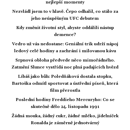
nejlepší momenty
Nezvládl jsem to v hlavě. Čepo odhalil, co stálo za
jeho neúspěšným UFC debutem
Kdy změnit životní styl, abyste oddálili nástup
demence?
Vedro už vás nedostane: Geniální trik udrží nápoj
ledový celé hodiny a zachrání i milovanou kávu
Srpnová obloha předvede něco mimořádného.
Zatmění Slunce vystřídá noc plná padajících hvězd
Líbáš jako bůh: Poledňáková dostala stopku,
Bartoška odmítl sportovat a ústřední píseň, která
film přerostla
Poslední hodiny Freddieho Mercuryho: Co se
skutečně dělo 24. listopadu 1991
Žádná mouka, žádný cukr, žádné mléko, jídelníček
Ronalda je záměrně jednotvárný