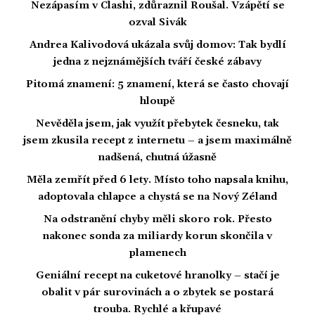
Nezápasím v Clashi, zdůraznil Roušal. Vzápětí se
ozval Sivák
Andrea Kalivodová ukázala svůj domov: Tak bydlí
jedna z nejznámějších tváří české zábavy
Pitomá znamení: 5 znamení, která se často chovají
hloupě
Nevěděla jsem, jak využít přebytek česneku, tak
jsem zkusila recept z internetu – a jsem maximálně
nadšená, chutná úžasně
Měla zemřít před 6 lety. Místo toho napsala knihu,
adoptovala chlapce a chystá se na Nový Zéland
Na odstranění chyby měli skoro rok. Přesto
nakonec sonda za miliardy korun skončila v
plamenech
Geniální recept na cuketové hranolky – stačí je
obalit v pár surovinách a o zbytek se postará
trouba. Rychlé a křupavé