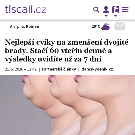
29°C
9. srpna
,
Roman
Nejlepší cviky na zmenšení dvojité
brady. Stačí 60 vteřin denně a
výsledky uvidíte už za 7 dní
21. 5. 2026 – 12:42
|
Partnerské články
|
damskydenik.cz