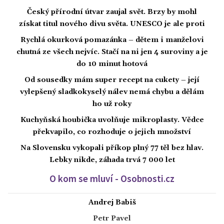
Český přírodní útvar zaujal svět. Brzy by mohl
získat titul nového divu světa. UNESCO je ale proti
Rychlá okurková pomazánka – dětem i manželovi
chutná ze všech nejvíc. Stačí na ni jen 4 suroviny a je
do 10 minut hotová
Od sousedky mám super recept na cukety – její
vylepšený sladkokyselý nálev nemá chybu a dělám
ho už roky
Kuchyňská houbička uvolňuje mikroplasty. Vědce
překvapilo, co rozhoduje o jejich množství
Na Slovensku vykopali příkop plný 77 těl bez hlav.
Lebky nikde, záhada trvá 7 000 let
O kom se mluví - Osobnosti.cz
Andrej Babiš
Petr Pavel