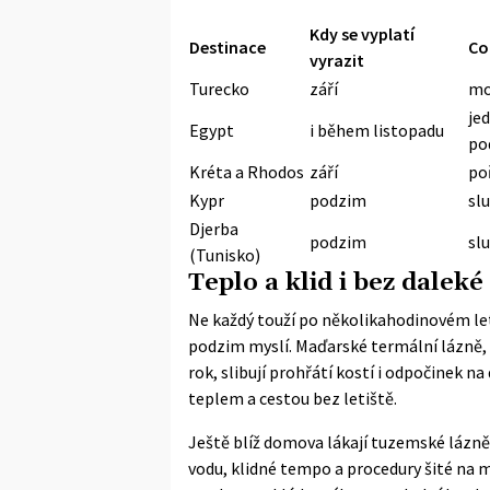
Kdy se vyplatí
Destinace
Co 
vyrazit
Turecko
září
mo
je
Egypt
i během listopadu
po
Kréta a Rhodos
září
po
Kypr
podzim
sl
Djerba
podzim
sl
(Tunisko)
Teplo a klid i bez daleké
Ne každý touží po několikahodinovém letu
podzim myslí. Maďarské termální lázně, a
rok, slibují prohřátí kostí i odpočinek 
teplem a cestou bez letiště.
Ještě blíž domova lákají tuzemské lázně.
vodu, klidné tempo a procedury šité na m