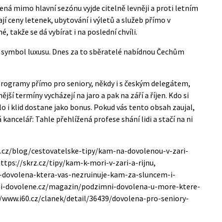
lená mimo hlavní sezónu vyjde citelně levněji a proti letním
ají ceny letenek, ubytování i výletů a služeb přímo v
, takže se dá vybírat i na poslední chvíli.
u symbol luxusu. Dnes za to sběratelé nabídnou Čechům
programy přímo pro seniory, někdy i s českým delegátem,
ší termíny vycházejí na jaro a pak na září a říjen. Kdo si
lo i klid dostane jako bonus.
Pokud vás tento obsah zaujal,
á kancelář: Tahle přehlížená profese shání lidi a stačí na ni
ub.cz/blog/cestovatelske-tipy/kam-na-dovolenou-v-zari-
ttps://skrz.cz/tipy/kam-k-mori-v-zari-a-rijnu,
-dovolena-ktera-vas-nezruinuje-kam-za-sluncem-i-
ni-dovolene.cz/magazin/podzimni-dovolena-u-more-ktere-
//www.i60.cz/clanek/detail/36439/dovolena-pro-seniory-