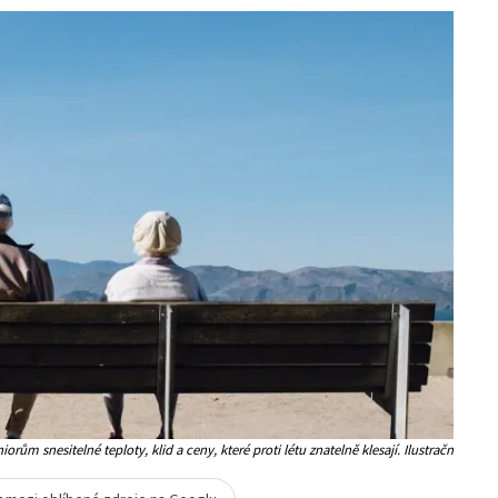
orům snesitelné teploty, klid a ceny, které proti létu znatelně klesají. Ilustračn