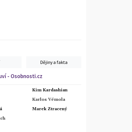
Dějiny a fakta
ví - Osobnosti.cz
Kim Kardashian
Karlos Vémola
á
Marek Ztracený
tch