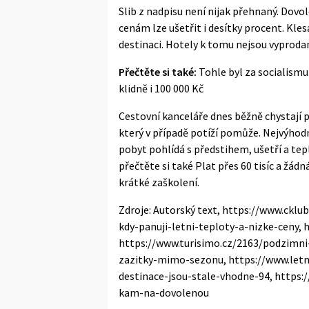
Slib z nadpisu není nijak přehnaný. Dovo
cenám lze ušetřit i desítky procent. Kles
destinaci. Hotely k tomu nejsou vyprodané
Přečtěte si také:
Tohle byl za socialism
klidně i 100 000 Kč
Cestovní kanceláře dnes běžně chystají 
který v případě potíží pomůže. Nejvýhodněj
pobyt pohlídá s předstihem, ušetří a tep
přečtěte si také
Plat přes 60 tisíc a žádn
krátké zaškolení
.
Zdroje: Autorský text, https://www.ckl
kdy-panuji-letni-teploty-a-nizke-ceny, h
https://www.turisimo.cz/2163/podzimni
zazitky-mimo-sezonu, https://www.let
destinace-jsou-stale-vhodne-94, https:
kam-na-dovolenou