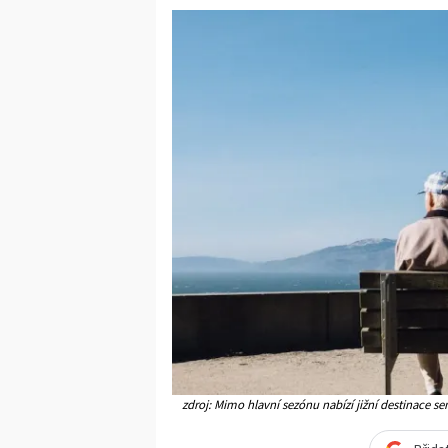
zdroj: Mimo hlavní sezónu nabízí jižní destinace seni