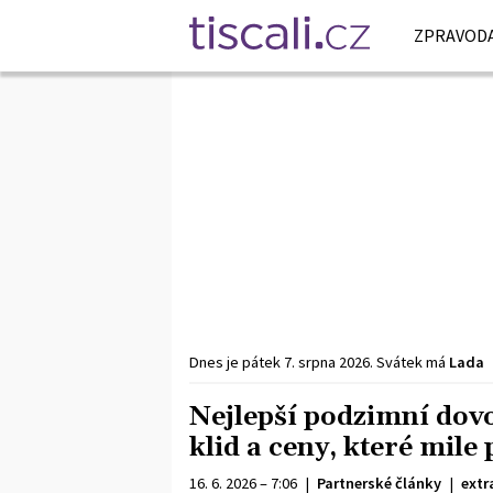
ZPRAVODA
Dnes je
pátek
7. srpna
2026
.
Svátek má
Lada
Nejlepší podzimní dovo
klid a ceny, které mile
16. 6. 2026 – 7:06
|
Partnerské články
|
extr