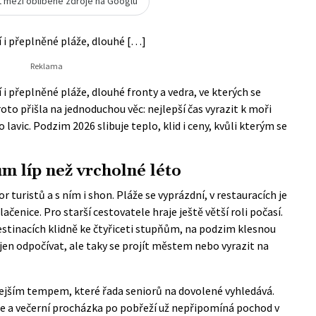
t mezi oblíbené zdroje na Googlu
 i přeplněné pláže, dlouhé […]
i přeplněné pláže, dlouhé fronty a vedra, ve kterých se
oto přišla na jednoduchou věc: nejlepší čas vyrazit k moři
do lavic. Podzim 2026 slibuje teplo, klid i ceny, kvůli kterým se
m líp než vrcholné léto
or turistů a s ním i shon. Pláže se vyprázdní, v restauracích je
čenice. Pro starší cestovatele hraje ještě větší roli počasí.
 destinacích klidně ke čtyřiceti stupňům, na podzim klesnou
ejen odpočívat, ale taky se projít městem nebo vyrazit na
alejším tempem, které řada seniorů na dovolené vyhledává.
e a večerní procházka po pobřeží už nepřipomíná pochod v