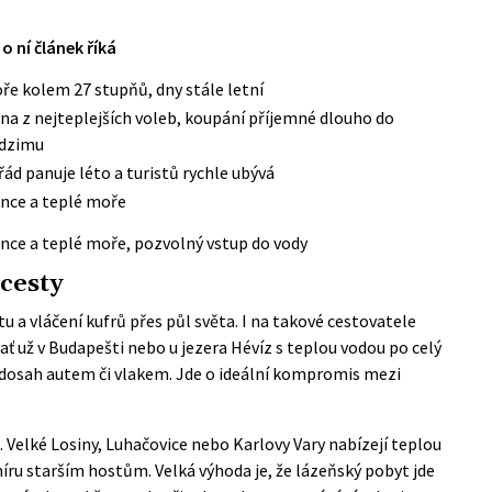
o ní článek říká
ře kolem 27 stupňů, dny stále letní
dna z nejteplejších voleb, koupání příjemné dlouho do
dzimu
řád panuje léto a turistů rychle ubývá
unce a teplé moře
unce a teplé moře, pozvolný vstup do vody
 cesty
 a vláčení kufrů přes půl světa. I na takové cestovatele
ť už v Budapešti nebo u jezera Hévíz s teplou vodou po celý
na dosah autem či vlakem. Jde o ideální kompromis mezi
 Velké Losiny, Luhačovice nebo Karlovy Vary nabízejí teplou
íru starším hostům. Velká výhoda je, že lázeňský pobyt jde