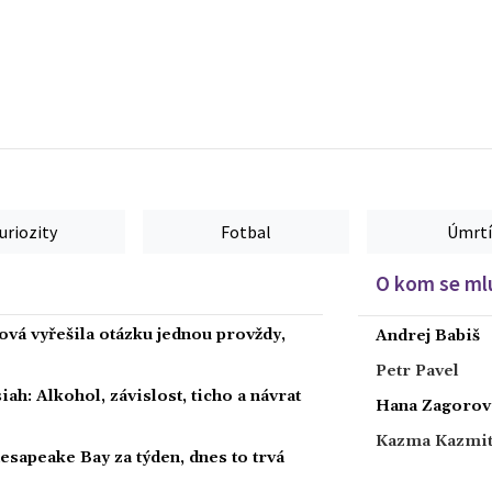
uriozity
Fotbal
Úmrtí
O kom se mlu
ová vyřešila otázku jednou provždy,
Andrej Babiš
Petr Pavel
h: Alkohol, závislost, ticho a návrat
Hana Zagorov
Kazma Kazmi
hesapeake Bay za týden, dnes to trvá