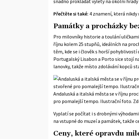
snadno prokládat výlety na okolní hrady
Přečtěte si také:
4 znamení, která nikdy 
Památky a procházky b
Pro milovníky historie a toulání uličkam
říjnu kolem 25 stupňů, ideálních na proc
těm, kde se i člověk s horší pohyblivos
Portugalský Lisabon a Porto sice stojí na
lanovky, takže místo zdolávání kopců st
Andaluská a italská města se v říjnu pro
pro pomalejší tempo. Ilustrační foto. Zdr
Vyplatí se počítat i s drobnými výhodami 
na vstupné do muzeí a památek, takže cel
Ceny, které opravdu mil