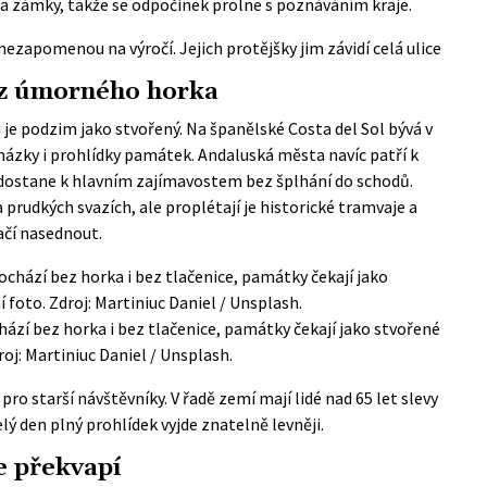
 a zámky, takže se odpočinek prolne s poznáváním kraje.
nezapomenou na výročí. Jejich protějšky jim závidí celá ulice
ez úmorného horka
i je podzim jako stvořený. Na španělské Costa del Sol bývá v
házky i prohlídky památek. Andaluská města navíc patří k
tí dostane k hlavním zajímavostem bez šplhání do schodů.
 prudkých svazích, ale proplétají je historické tramvaje a
ačí nasednout.
chází bez horka i bez tlačenice, památky čekají jako stvořené
oj: Martiniuc Daniel / Unsplash.
pro starší návštěvníky. V řadě zemí mají lidé nad 65 let slevy
ý den plný prohlídek vyjde znatelně levněji.
e překvapí