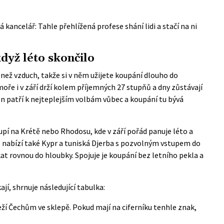
ná kancelář: Tahle přehlížená profese shání lidi a stačí na ni
yž léto skončilo
ež vzduch, takže si v něm užijete koupání dlouho do
oře i v září drží kolem příjemných 27 stupňů a dny zůstávají
Ten patří k nejteplejším volbám vůbec a koupání tu bývá
í na Krétě nebo Rhodosu, kde v září pořád panuje léto a
ře nabízí také Kypr a tuniská Djerba s pozvolným vstupem do
at rovnou do hloubky. Spojuje je koupání bez letního pekla a
jí, shrnuje následující tabulka:
ží Čechům ve sklepě. Pokud mají na ciferníku tenhle znak,