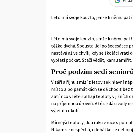
Přida
Léto má svoje kouzlo, jenže k němu patří
Léto má svoje kouzlo, jenže k němu patří 
těžko dýchá. Spousta lidí po šedesátce pr
nastává až ve chvíli, kdy se školáci vrátí 
vyplatí počkat. Stačí vědět, kam zamířit.
Proč podzim sedí seniorů
V září a říjnu zmizí z letovisek hlavní náp
místo a po památkách se dá chodit bez tla
Zatímco v létě šplhají teploty v jižních
na příjemnou úroveň. V té se dá u vody n
výlet do okolí.
Mírnější teploty jdou ruku v ruce s pom
Nikam se nespěchá, o lehátko se nebojuj