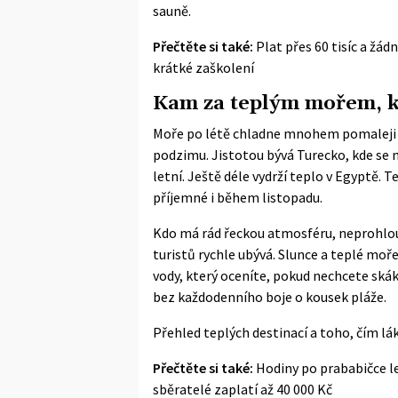
sauně.
Přečtěte si také:
Plat přes 60 tisíc a žád
krátké zaškolení
Kam za teplým mořem, kd
Moře po létě chladne mnohem pomaleji n
podzimu. Jistotou bývá Turecko, kde se m
letní. Ještě déle vydrží teplo v Egyptě. 
příjemné i během listopadu.
Kdo má rád řeckou atmosféru, neprohloup
turistů rychle ubývá. Slunce a teplé mo
vody, který oceníte, pokud nechcete skák
bez každodenního boje o kousek pláže.
Přehled teplých destinací a toho, čím láka
Přečtěte si také:
Hodiny po prababičce le
sběratelé zaplatí až 40 000 Kč