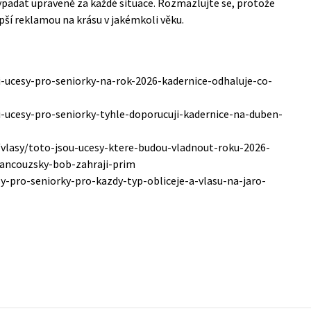
 vypadat upraveně za každé situace. Rozmazlujte se, protože
epší reklamou na krásu v jakémkoli věku.
-ucesy-pro-seniorky-na-rok-2026-kadernice-odhaluje-co-
i-ucesy-pro-seniorky-tyhle-doporucuji-kadernice-na-duben-
/vlasy/toto-jsou-ucesy-ktere-budou-vladnout-roku-2026-
rancouzsky-bob-zahraji-prim
sy-pro-seniorky-pro-kazdy-typ-obliceje-a-vlasu-na-jaro-