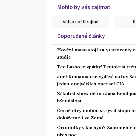
Mohlo by vás zajímat
Válka na Ukrajině
K
Doporučené články
Hovězí maso stojí za 41 procenty o
studie
Ted Lasso je zpátky! Tentokrát tré
Joel Kinnaman se vydává na lov Sa
jednu z největších operací CIA
Zákulisí show očima Jana Bendiga
být událost
Černé díry mohou skrývat stopu mi
dokážeme i ze Země
Octomilky v kuchyni? Zapomeňte na
přes noc