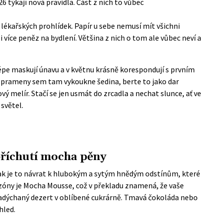
6 týkají nová pravidla. Část z nich to vůbec
a lékařských prohlídek. Papír u sebe nemusí mít všichni
i více peněz na bydlení. Většina z nich o tom ale vůbec neví a
lépe maskují únavu a v květnu krásně korespondují s prvním
 prameny sem tam vykoukne šedina, berte to jako dar
vý melír. Stačí se jen usmát do zrcadla a nechat slunce, ať ve
světel.
říchutí mocha pěny
pak je to návrat k hlubokým a sytým hnědým odstínům, které
ezóny je Mocha Mousse, což v překladu znamená, že vaše
nadýchaný dezert v oblíbené cukrárně. Tmavá čokoláda nebo
hled.