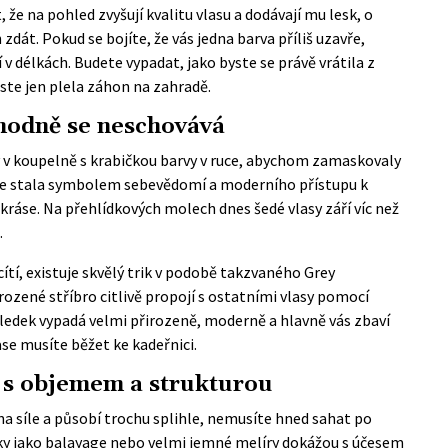
 že na pohled zvyšují kvalitu vlasu a dodávají mu lesk, o
t. Pokud se bojíte, že vás jedna barva příliš uzavře,
 délkách. Budete vypadat, jako byste se právě vrátila z
jste jen plela záhon na zahradě.
zhodně se neschovává
ly v koupelně s krabičkou barvy v ruce, abychom zamaskovaly
 se stala symbolem sebevědomí a moderního přístupu k
ejí kráse. Na přehlídkových molech dnes šedé vlasy září víc než
.
ítí, existuje skvělý trik v podobě takzvaného Grey
rozené stříbro citlivě propojí s ostatními vlasy pomocí
ledek vypadá velmi přirozeně, moderně a hlavně vás zbaví
se musíte běžet ke kadeřnici.
 s objemem a strukturou
 na síle a působí trochu splihle, nemusíte hned sahat po
iky jako balayage nebo velmi jemné melíry dokážou s účesem