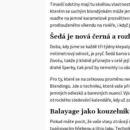
Tmavší odstíny mají tu skvělou vlastnost,
kterém se suchým blondýnkám může jen zdá
vsaďte na jemné karamelové prosvětlení v
prodlouženého víkendu na riviéře, i když 
Šedá je nová černá a ro
Doba, kdy jsme se každé tři týdny klepa
milimetrový odrost, je pryč. Šedá barva
životu, takže ji klidně přiznejte v celé j
drahé šperky, tak proč by nemohly i u vás
Pro ty, které se na celkovou proměnu nec
Blendingu. Jde o techniku, která vaše při
jemných odlesků a barevných nuancí. Výs
otrockého sledování kalendáře, kdy už za
Balayage jako kouzelník
Pokud máte pocit, že vaše vlasy ztrácejí
tupírovacím hřebenu a litru laku. Techn