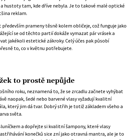
u a hustoty tam, kde dříve nebyla. Je to takové malé optické
tšina reklam.
it především prameny těsně kolem obličeje, což funguje jako
rážející se od těchto partií dokáže vymazat pár vrásek a
vat jakékoli estetické zákroky. Celý účes pak působí
 přesně to, co v květnu potřebujete.
žek to prostě nepůjde
tošního roku, neznamená to, že se zrcadlu začnete vyhýbat
vě naopak, šedé nebo barvené vlasy vyžadují kvalitní
la, který jim dá tvar. Dobrý střih je totiž základem všeho a
arva světa.
uníčkem a dopřejte si kvalitní šampony, které vlasy
astřihávání konečků sice zní jako otravná mantra, ale je to