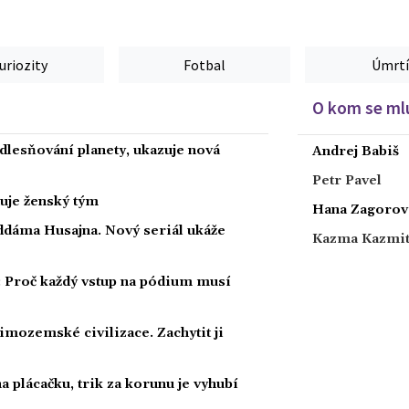
uriozity
Fotbal
Úmrtí
O kom se mlu
dlesňování planety, ukazuje nová
Andrej Babiš
Petr Pavel
nuje ženský tým
Hana Zagorov
ddáma Husajna. Nový seriál ukáže
Kazma Kazmi
: Proč každý vstup na pódium musí
mozemské civilizace. Zachytit ji
 plácačku, trik za korunu je vyhubí