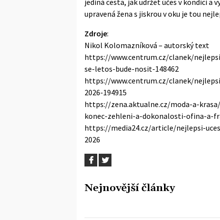
jediná cesta, jak udržet účes v kondici a
upravená žena s jiskrou v oku je tou nejl
Zdroje
:
Nikol Kolomazníková – autorský text
https://www.centrum.cz/clanek/nejlepsi
se-letos-bude-nosit-148462
https://www.centrum.cz/clanek/nejleps
2026-194915
https://zena.aktualne.cz/moda-a-krasa
konec-zehleni-a-dokonalosti-ofina-a-f
https://media24.cz/article/nejlepsi-uce
2026
Nejnovější články