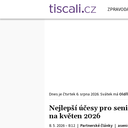
ZPRAVODA
Dnes je
čtvrtek
6. srpna
2026
.
Svátek má
Oldř
Nejlepší účesy pro sen
na květen 2026
8. 5. 2026 – 8:12
|
Partnerské články
|
aseni