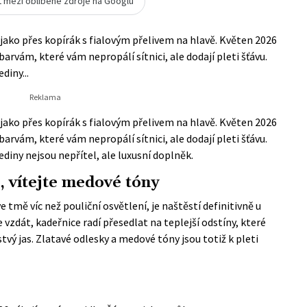
t mezi oblíbené zdroje na Googlu
jako přes kopírák s fialovým přelivem na hlavě. Květen 2026
barvám, které vám nepropálí sítnici, ale dodají pleti šťávu.
diny...
jako přes kopírák s fialovým přelivem na hlavě. Květen 2026
barvám, které vám nepropálí sítnici, ale dodají pleti šťávu.
ediny nejsou nepřítel, ale luxusní doplněk.
 vítejte medové tóny
 tmě víc než pouliční osvětlení, je naštěstí definitivně u
 vzdát, kadeřnice radí přesedlat na teplejší odstíny, které
tvý jas. Zlatavé odlesky a medové tóny jsou totiž k pleti