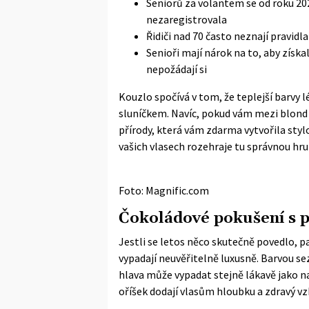
Seniorů za volantem se od roku 202
nezaregistrovala
Řidiči nad 70 často neznají pravidl
Senioři mají nárok na to, aby získal
nepožádají si
Kouzlo spočívá v tom, že teplejší barvy 
sluníčkem. Navíc, pokud vám mezi blond
přírody, která vám zdarma vytvořila stylo
vašich vlasech rozehraje tu správnou hru 
Foto: Magnific.com
Čokoládové pokušení s p
Jestli se letos něco skutečně povedlo, 
vypadají neuvěřitelně luxusně. Barvou s
hlava může vypadat stejně lákavě jako 
oříšek dodají vlasům hloubku a zdravý vz