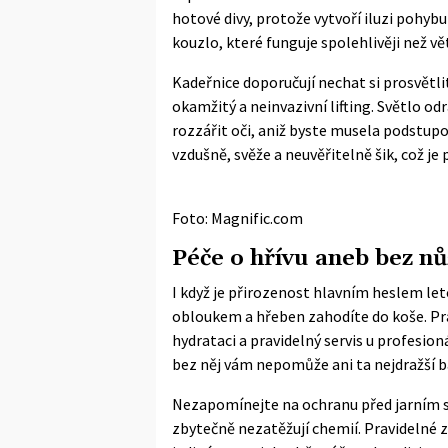
hotové divy, protože vytvoří iluzi pohyb
kouzlo, které funguje spolehlivěji než vě
Kadeřnice doporučují nechat si prosvětl
okamžitý a neinvazivní lifting. Světlo od
rozzářit oči, aniž byste musela podstupo
vzdušně, svěže a neuvěřitelně šik, což je
Foto: Magnific.com
Péče o hřívu aneb bez nů
I když je přirozenost hlavním heslem le
obloukem a hřeben zahodíte do koše. Prá
hydrataci a pravidelný servis u profesioná
bez něj vám nepomůže ani ta nejdražší b
Nezapomínejte na ochranu před jarním sl
zbytečně nezatěžují chemií. Pravidelné z