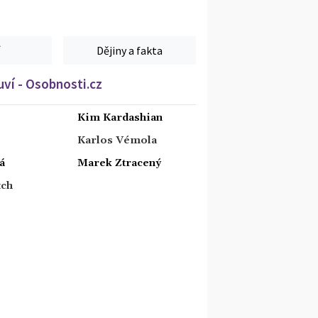
Dějiny a fakta
ví - Osobnosti.cz
Kim Kardashian
Karlos Vémola
á
Marek Ztracený
tch