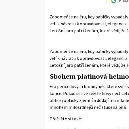
Přida
Zapomeňte na éru, kdy babičky vypadaly 
velí k návratu k opravdovosti, eleganci a 
Letošní jaro patří ženám, které vědí, že še
Zapomeňte na éru, kdy babičky vypadaly 
velí k návratu k opravdovosti, eleganci a 
Letošní jaro patří ženám, které vědí, že š
Sbohem platinová helmo,
Éra peroxidových blondýnek, které svítí ve
konce. Pokud se své světlé hřívy nechcete
obličej opticky zjemní a dodají mu mladis
mnohem milosrdnější než studená bílá.
Přečtěte si také: