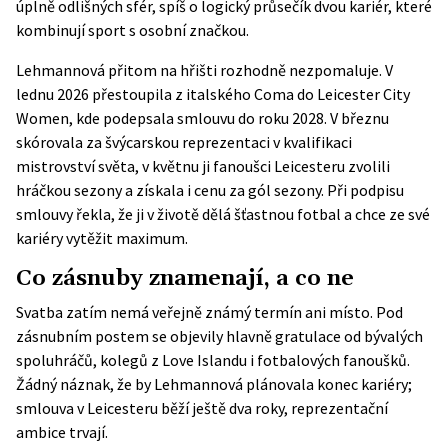
úplně odlišných sfér, spíš o logický průsečík dvou kariér, které
kombinují sport s osobní značkou.
Lehmannová přitom na hřišti rozhodně nezpomaluje. V
lednu 2026 přestoupila z italského Coma do
Leicester City
Women
, kde podepsala smlouvu do roku 2028. V březnu
skórovala za švýcarskou reprezentaci v kvalifikaci
mistrovství světa, v květnu ji fanoušci Leicesteru zvolili
hráčkou sezony a získala i cenu za gól sezony. Při podpisu
smlouvy řekla, že ji v životě dělá šťastnou fotbal a chce ze své
kariéry vytěžit maximum.
Co zásnuby znamenají, a co ne
Svatba zatím nemá veřejně známý termín ani místo. Pod
zásnubním postem se objevily hlavně gratulace od bývalých
spoluhráčů, kolegů z Love Islandu i fotbalových fanoušků.
Žádný náznak, že by Lehmannová plánovala konec kariéry;
smlouva v Leicesteru běží ještě dva roky, reprezentační
ambice trvají.