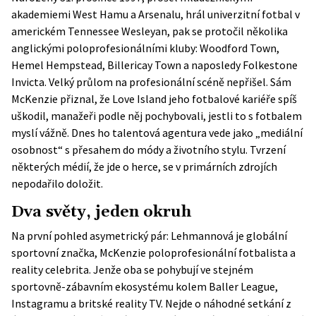
akademiemi West Hamu a Arsenalu, hrál univerzitní fotbal v
americkém Tennessee Wesleyan, pak se protočil několika
anglickými poloprofesionálními kluby: Woodford Town,
Hemel Hempstead, Billericay Town a naposledy
Folkestone
Invicta
. Velký průlom na profesionální scéně nepřišel. Sám
McKenzie přiznal, že Love Island jeho fotbalové kariéře spíš
uškodil, manažeři podle něj pochybovali, jestli to s fotbalem
myslí vážně. Dnes ho talentová agentura vede jako „mediální
osobnost“ s přesahem do módy a životního stylu. Tvrzení
některých médií, že jde o herce, se v primárních zdrojích
nepodařilo doložit.
Dva světy, jeden okruh
Na první pohled asymetrický pár: Lehmannová je globální
sportovní značka, McKenzie poloprofesionální fotbalista a
reality celebrita. Jenže oba se pohybují ve stejném
sportovně-zábavním ekosystému kolem Baller League,
Instagramu a britské reality TV. Nejde o náhodné setkání z