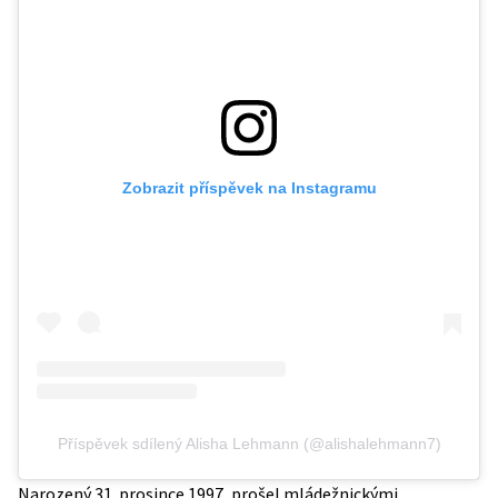
Zobrazit příspěvek na Instagramu
Příspěvek sdílený Alisha Lehmann (@alishalehmann7)
Narozený 31. prosince 1997, prošel mládežnickými