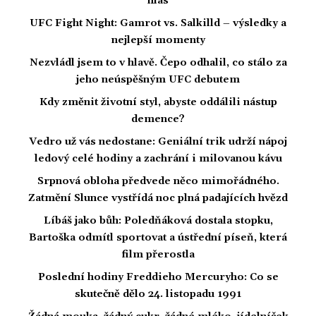
hlas
UFC Fight Night: Gamrot vs. Salkilld – výsledky a
nejlepší momenty
Nezvládl jsem to v hlavě. Čepo odhalil, co stálo za
jeho neúspěšným UFC debutem
Kdy změnit životní styl, abyste oddálili nástup
demence?
Vedro už vás nedostane: Geniální trik udrží nápoj
ledový celé hodiny a zachrání i milovanou kávu
Srpnová obloha předvede něco mimořádného.
Zatmění Slunce vystřídá noc plná padajících hvězd
Líbáš jako bůh: Poledňáková dostala stopku,
Bartoška odmítl sportovat a ústřední píseň, která
film přerostla
Poslední hodiny Freddieho Mercuryho: Co se
skutečně dělo 24. listopadu 1991