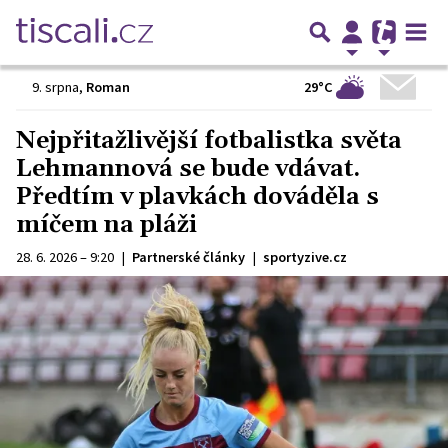
29°C
9. srpna
,
Roman
Nejpřitažlivější fotbalistka světa
Lehmannová se bude vdávat.
Předtím v plavkách dováděla s
míčem na pláži
28. 6. 2026 – 9:20
|
Partnerské články
|
sportyzive.cz