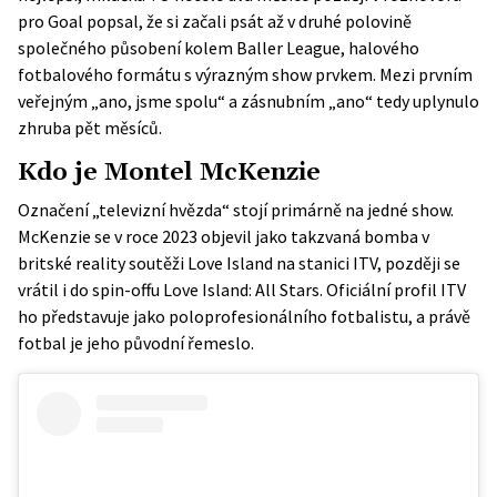
pro
Goal
popsal, že si začali psát až v druhé polovině
společného působení kolem Baller League, halového
fotbalového formátu s výrazným show prvkem. Mezi prvním
veřejným „ano, jsme spolu“ a zásnubním „ano“ tedy uplynulo
zhruba pět měsíců.
Kdo je Montel McKenzie
Označení „televizní hvězda“ stojí primárně na jedné show.
McKenzie se v roce 2023 objevil jako takzvaná bomba v
britské reality soutěži Love Island na stanici ITV, později se
vrátil i do spin-offu Love Island: All Stars. Oficiální
profil ITV
ho představuje jako poloprofesionálního fotbalistu, a právě
fotbal je jeho původní řemeslo.