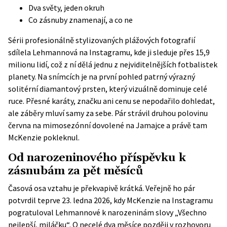
Dva světy, jeden okruh
Co zásnuby znamenají, a co ne
Sérii profesionálně stylizovaných plážových fotografií
sdílela Lehmannová na Instagramu, kde ji sleduje přes 15,9
milionu lidí, což z ní dělá jednu z nejviditelnějších fotbalistek
planety. Na snímcích je na první pohled patrný výrazný
solitérní diamantový prsten, který vizuálně dominuje celé
ruce. Přesné karáty, značku ani cenu se nepodařilo dohledat,
ale záběry mluví samy za sebe. Pár strávil druhou polovinu
června na mimosezónní dovolené na Jamajce a právě tam
McKenzie pokleknul.
Od narozeninového příspěvku k
zásnubám za pět měsíců
Časová osa vztahu je překvapivě krátká. Veřejně ho pár
potvrdil teprve 23. ledna 2026, kdy McKenzie na Instagramu
pogratuloval Lehmannové k narozeninám slovy „Všechno
nejlepší, miláčku“. O necelé dva měsíce později v rozhovoru