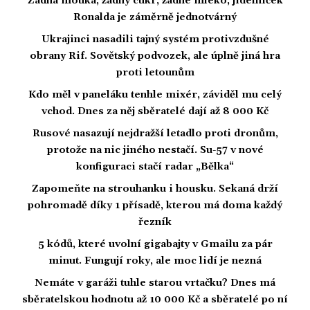
Žádná mouka, žádný cukr, žádné mléko, jídelníček
Ronalda je záměrně jednotvárný
Ukrajinci nasadili tajný systém protivzdušné
obrany Rif. Sovětský podvozek, ale úplně jiná hra
proti letounům
Kdo měl v paneláku tenhle mixér, záviděl mu celý
vchod. Dnes za něj sběratelé dají až 8 000 Kč
Rusové nasazují nejdražší letadlo proti dronům,
protože na nic jiného nestačí. Su-57 v nové
konfiguraci stačí radar „Bělka“
Zapomeňte na strouhanku i housku. Sekaná drží
pohromadě díky 1 přísadě, kterou má doma každý
řezník
5 kódů, které uvolní gigabajty v Gmailu za pár
minut. Fungují roky, ale moc lidí je nezná
Nemáte v garáži tuhle starou vrtačku? Dnes má
sběratelskou hodnotu až 10 000 Kč a sběratelé po ní