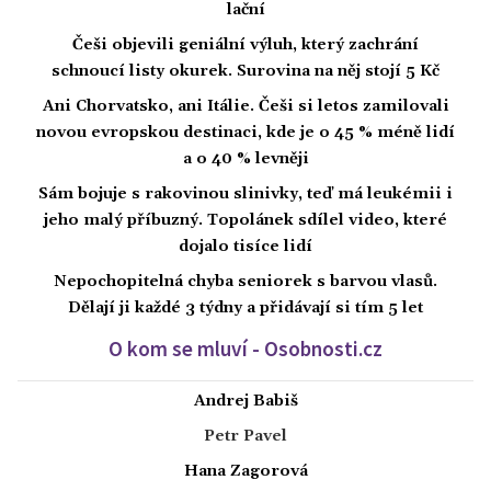
lační
Češi objevili geniální výluh, který zachrání
schnoucí listy okurek. Surovina na něj stojí 5 Kč
Ani Chorvatsko, ani Itálie. Češi si letos zamilovali
novou evropskou destinaci, kde je o 45 % méně lidí
a o 40 % levněji
Sám bojuje s rakovinou slinivky, teď má leukémii i
jeho malý příbuzný. Topolánek sdílel video, které
dojalo tisíce lidí
Nepochopitelná chyba seniorek s barvou vlasů.
Dělají ji každé 3 týdny a přidávají si tím 5 let
O kom se mluví - Osobnosti.cz
Andrej Babiš
Petr Pavel
Hana Zagorová