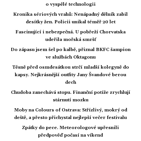
o vyspělé technologii
Kronika sériových vrahů: Nenápadný dělník zabil
desítky žen. Policii unikal téměř 20 let
Fascinující i nebezpečná. U pobřeží Chorvatska
udeřila mořská smršť
Do zápasu jsem šel po kalbě, přiznal BKFC šampion
ve službách Oktagonu
Těsně před osmdesátkou strčí mladší kolegyně do
kapsy. Nejkrásnější outfity Jany Švandové berou
dech
Chudoba zanechává stopu. Finanční potíže zrychlují
stárnutí mozku
Moby na Colours of Ostrava: Střízlivý, mokrý od
deště, a přesto přichystal nejlepší večer festivalu
Zpátky do pece. Meteorologové upřesnili
předpověď počasí na víkend