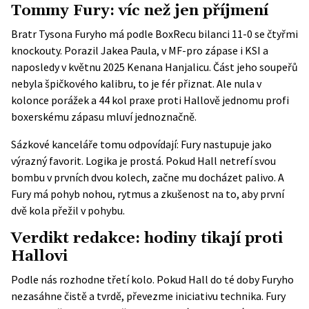
Tommy Fury: víc než jen příjmení
Bratr Tysona Furyho má podle
BoxRecu
bilanci 11-0 se čtyřmi
knockouty. Porazil Jakea Paula, v MF-pro zápase i KSI a
naposledy v květnu 2025 Kenana Hanjalicu. Část jeho soupeřů
nebyla špičkového kalibru, to je fér přiznat. Ale nula v
kolonce porážek a 44 kol praxe proti Hallově jednomu profi
boxerskému zápasu mluví jednoznačně.
Sázkové kanceláře tomu odpovídají: Fury nastupuje jako
výrazný favorit. Logika je prostá. Pokud Hall netrefí svou
bombu v prvních dvou kolech, začne mu docházet palivo. A
Fury má pohyb nohou, rytmus a zkušenost na to, aby první
dvě kola přežil v pohybu.
Verdikt redakce: hodiny tikají proti
Hallovi
Podle nás rozhodne třetí kolo. Pokud Hall do té doby Furyho
nezasáhne čistě a tvrdě, převezme iniciativu technika. Fury