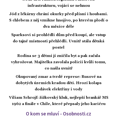
infrastrukturu, vojáci se nehnou
Jód z lékárny chrání okurky před plísní i houbami.
S chlebem z něj vznikne hnojivo, po kterém plodí o
dva měsíce déle
Sparksovi si prohlédli dům před koupí, ale vstup
do tajné místnosti přehlédli. Uvnitř stála dětská
postel
Rodina se 3 dětmi jí zničila byt a pak začala
vyhrožovat. Majitelka zavolala policii kvůli tomu,
co našla uvnitř
Okupovaný zmar a tvrdé represe: Rusové na
dobytých územích kradou děti. Hrozí kolaps
dodávek elektřiny i vody
Viliam Schrojf: žižkovský kluk, nejlepší brankář MS
1962 a finále v Chile, které přepsaly jeho kariéru
O kom se mluví - Osobnosti.cz