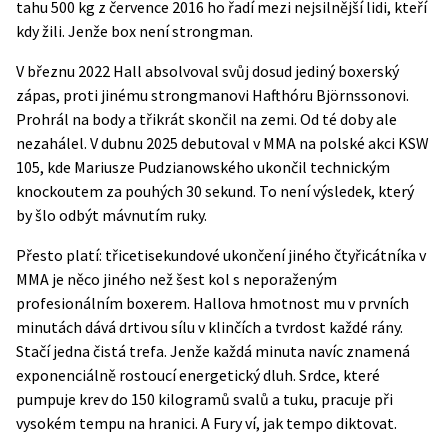
tahu 500 kg z července 2016 ho řadí mezi nejsilnější lidi, kteří
kdy žili. Jenže box není strongman.
V březnu 2022 Hall absolvoval svůj dosud jediný boxerský
zápas, proti jinému strongmanovi Hafthóru Björnssonovi.
Prohrál na body a třikrát skončil na zemi. Od té doby ale
nezahálel. V dubnu 2025 debutoval v MMA na polské akci KSW
105, kde Mariusze Pudzianowského ukončil technickým
knockoutem za pouhých 30 sekund. To není výsledek, který
by šlo odbýt mávnutím ruky.
Přesto platí: třicetisekundové ukončení jiného čtyřicátníka v
MMA je něco jiného než šest kol s neporaženým
profesionálním boxerem. Hallova hmotnost mu v prvních
minutách dává drtivou sílu v klinčích a tvrdost každé rány.
Stačí jedna čistá trefa. Jenže každá minuta navíc znamená
exponenciálně rostoucí energetický dluh. Srdce, které
pumpuje krev do 150 kilogramů svalů a tuku, pracuje při
vysokém tempu na hranici. A Fury ví, jak tempo diktovat.