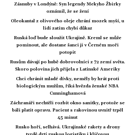
Zásnuby v Londýně: Syn legendy Mekyho Žbirky
oznámil, že se žení
Oleokantal z olivového oleje chrání mozek myší, u
lidí zatím chybí důkaz
Ruská loď bude sloužit Ukrajině. Kreml se může
pominout, ale dostane šanci ji v Černém moři
potopit
Rusům dávají po hubě dobrovolníci z 72 zemí světa.
Skoro polovina jich přijela z Latinské Ameriky
Chci chránit mladé dívky, neměly by hrát proti
biologickým mužům, říká hvězda ženské NBA
Cunninghamová
Záchranáři nechtěli rozbít okno sanitky, protože se
báli platit opravu. Pacient s rakovinou uvnitř trpěl
45 minut
Rusko hoří, selhává. Ukrajinské rakety a drony
tvrdě drtí ruskou logistiku i klíčovou