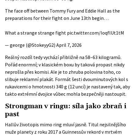
The face off between Tommy Fury and Eddie Hall as the
preparations for their fight on June 13th begin…
What a strange strange fight
pic.twitter.com/IoqflUt1tM
— george (@StokeyyG2)
April 7, 2026
Reálný rozdíl tedy vychází přibližně na 58–63 kilogramů.
Pořád enormní; v klasickém boxu by taková propast nikdy
neprošla přes komisi. Ale je to zhruba polovina toho, co
slibuje reklamní plakát. Formát šesti dvou­minutových kol s
rukavicemi o hmotnosti 340 g (12 uncí) je nastavený tak, aby
takto extrémní dvojice vůbec mohla bezpečněji nastoupit.
Strongman v ringu: síla jako zbraň i
past
Hallův životopis mimo ring mluví jasně. Titul nejsilnějšího
muže planety z roku 2017 a
Guinnessův rekord
v mrtvém