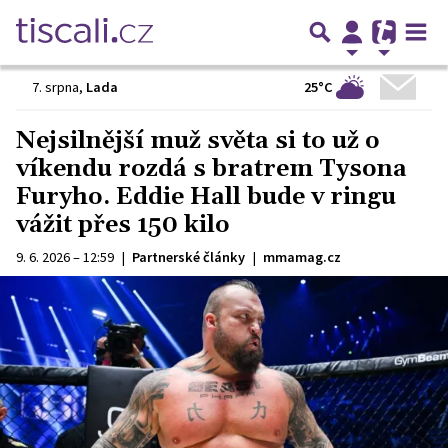
25°C
7. srpna
,
Lada
Nejsilnější muž světa si to už o
víkendu rozdá s bratrem Tysona
Furyho. Eddie Hall bude v ringu
vážit přes 150 kilo
9. 6. 2026 – 12:59
|
Partnerské články
|
mmamag.cz