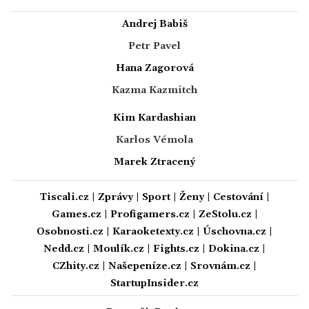
Andrej Babiš
Petr Pavel
Hana Zagorová
Kazma Kazmitch
Kim Kardashian
Karlos Vémola
Marek Ztracený
Tiscali.cz
|
Zprávy
|
Sport
|
Ženy
|
Cestování
|
Games.cz
|
Profigamers.cz
|
ZeStolu.cz
|
Osobnosti.cz
|
Karaoketexty.cz
|
Úschovna.cz
|
Nedd.cz
|
Moulík.cz
|
Fights.cz
|
Dokina.cz
|
CZhity.cz
|
Našepeníze.cz
|
Srovnám.cz
|
StartupInsider.cz