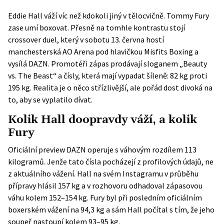
Eddie Hall váží víc než kdokoli jiný v tělocvičně. Tommy Fury
zase umí boxovat. Přesně na tomhle kontrastu stojí
crossover duel, který v sobotu 13. června hostí
manchesterská AO Arena pod hlavičkou Misfits Boxing a
vysílá DAZN. Promotéři zápas prodávají sloganem „Beauty
vs. The Beast“ a čísly, která mají vypadat šíleně: 82 kg proti
195 kg. Realita je o něco střízlivější, ale pořád dost divoká na
to, aby se vyplatilo dívat.
Kolik Hall doopravdy váží, a kolik
Fury
Oficiální preview DAZN operuje s váhovým rozdílem 113
kilogramů. Jenže tato čísla pocházejí z profilových údajů, ne
z aktuálního vážení. Hall na svém Instagramu v průběhu
přípravy hlásil 157 kg a v rozhovoru odhadoval zápasovou
váhu kolem 152–154 kg. Fury byl při posledním oficiálním
boxerském vážení na 94,3 kg a sám Hall počítal s tím, že jeho
soupeř nastoupí kolem 93–95 kg.