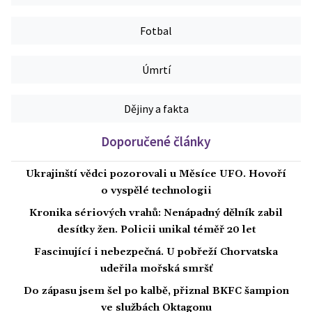
Fotbal
Úmrtí
Dějiny a fakta
Doporučené články
Ukrajinští vědci pozorovali u Měsíce UFO. Hovoří
o vyspělé technologii
Kronika sériových vrahů: Nenápadný dělník zabil
desítky žen. Policii unikal téměř 20 let
Fascinující i nebezpečná. U pobřeží Chorvatska
udeřila mořská smršť
Do zápasu jsem šel po kalbě, přiznal BKFC šampion
ve službách Oktagonu