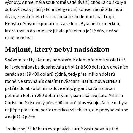
výchovy. Annie měla soukromé vzdělávání, chodila do školy a
dobové texty ji líčí jako inteligentní, konverzačně zdatnou
dívku, která uměla hrát na několik hudebních nástrojů.
Nebyla němým exponátem za sklem. Byla performerkou,
která rostla do role, jež jí byla přidělena ještě dřív, než se
naučila mluvit.
Majlant, který nebyl nadsázkou
S věkem rostly i Anniny honoráře. Kolem přelomu století už
její týdenní sazba dosahovala přibližně 500 dolarů, v dnešních
cenách asi 19 400 dolarů týdně, tedy přes milion dolarů
ročně. Ve srovnání s dalšími hvězdami Barnumova cirkusu
patřila do absolutní mzdové elity: gigantka Anna Swan
pobírala kolem 250 dolarů týdně, siamská dvojčata Millie a
Christine McKoyovy přes 600 dolarů plus výdaje. Annie nebyla
nejlépe placenou performerkou všech dob, ale pohybovala se
v nejužší špičce.
Traduje se, že během evropských turné vystupovala před