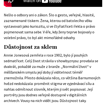
Nešlo o odbory ani o zákon. Šlo o gesto, veřejné, hlasité,
zaznamenané tiskem. Žena, kterou od batolecího věku
vystavovali jako kuriozitu, si ve čtyřiatřiceti řekla o právo
pojmenovat sama sebe. V éře, kdy ženy teprve bojovaly o
volební právo, to byl akt mimořádné odvahy.
Důstojnost za sklem
Annie Jonesová zemřela v roce 1902, bylo jí pouhých
sedmatřicet. Celý život strávila v showbyznysu: provdala se
dvakrát, pokaždé za muže z branže. „Normální život“ v
měšťanském smyslu její doby jí viditelnost téměř
znemožnila. Přesto dokázala něco, co většina Barnumových
hvězd nedokázala: proměnit stigma ve vyjednávací sílu a
nahlas odmítnout slovník, kterým ji svět popisoval. Její
portréty jsou dodnes veřejně dostupné v digitálních
archivech. Vousy na nich vidět jsou. Důstojnost taky.