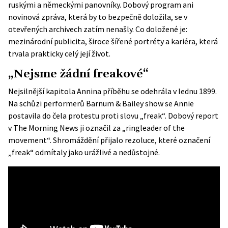
ruskými a německými panovníky. Dobový program ani
novinová zpráva, která by to bezpečně doložila, se v
otevřených archivech zatím nenašly. Co doložené je:
mezinárodní publicita, široce šířené portréty a kariéra, která
trvala prakticky celý její život.
„Nejsme žádní freakové“
Nejsilnější kapitola Annina příběhu se odehrála v lednu 1899.
Na schůzi performerů Barnum & Bailey show se Annie
postavila do čela protestu proti slovu „freak“. Dobový
report
v The Morning News
ji označil za „ringleader of the
movement“. Shromáždění přijalo rezoluce, které označení
„freak“ odmítaly jako urážlivé a nedůstojné.