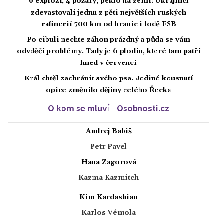
6 explozí, 4 požáry, peklo na zemi: Ukrajinci
zdevastovali jednu z pěti největších ruských
rafinerií 700 km od hranic i lodě FSB
Po cibuli nechte záhon prázdný a půda se vám
odvděčí problémy. Tady je 6 plodin, které tam patří
hned v červenci
Král chtěl zachránit svého psa. Jediné kousnutí
opice změnilo dějiny celého Řecka
O kom se mluví - Osobnosti.cz
Andrej Babiš
Petr Pavel
Hana Zagorová
Kazma Kazmitch
Kim Kardashian
Karlos Vémola