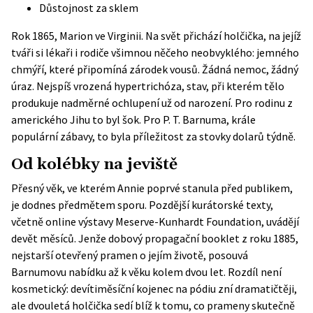
Důstojnost za sklem
Rok 1865, Marion ve Virginii. Na svět přichází holčička, na jejíž
tváři si lékaři i rodiče všimnou něčeho neobvyklého: jemného
chmýří, které připomíná zárodek vousů. Žádná nemoc, žádný
úraz. Nejspíš vrozená hypertrichóza, stav, při kterém tělo
produkuje nadměrné ochlupení už od narození. Pro rodinu z
amerického Jihu to byl šok. Pro P. T. Barnuma, krále
populární zábavy, to byla příležitost za stovky dolarů týdně.
Od kolébky na jeviště
Přesný věk, ve kterém Annie poprvé stanula před publikem,
je dodnes předmětem sporu. Pozdější kurátorské texty,
včetně
online výstavy Meserve-Kunhardt Foundation
, uvádějí
devět měsíců. Jenže dobový propagační booklet z roku 1885,
nejstarší otevřený pramen o jejím životě, posouvá
Barnumovu nabídku až k věku kolem dvou let. Rozdíl není
kosmetický: devítiměsíční kojenec na pódiu zní dramatičtěji,
ale dvouletá holčička sedí blíž k tomu, co prameny skutečně