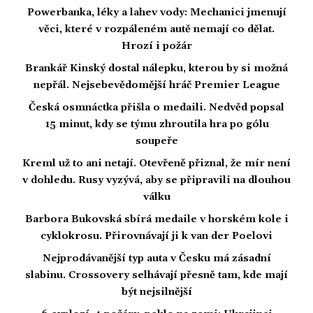
Powerbanka, léky a lahev vody: Mechanici jmenují
věci, které v rozpáleném autě nemají co dělat.
Hrozí i požár
Brankář Kinský dostal nálepku, kterou by si možná
nepřál. Nejsebevědomější hráč Premier League
Česká osmnáctka přišla o medaili. Nedvěd popsal
15 minut, kdy se týmu zhroutila hra po gólu
soupeře
Kreml už to ani netají. Otevřeně přiznal, že mír není
v dohledu. Rusy vyzývá, aby se připravili na dlouhou
válku
Barbora Bukovská sbírá medaile v horském kole i
cyklokrosu. Přirovnávají ji k van der Poelovi
Nejprodávanější typ auta v Česku má zásadní
slabinu. Crossovery selhávají přesně tam, kde mají
být nejsilnější