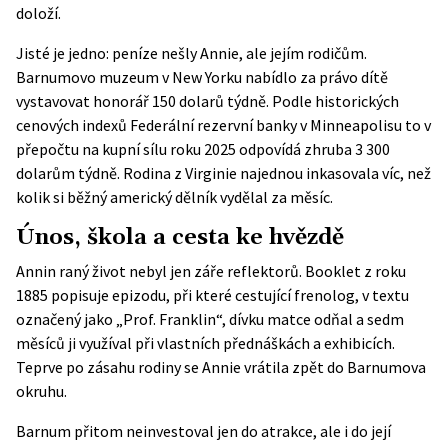
doloží.
Jisté je jedno: peníze nešly Annie, ale jejím rodičům.
Barnumovo muzeum v New Yorku nabídlo za právo dítě
vystavovat honorář 150 dolarů týdně. Podle
historických
cenových indexů Federální rezervní banky v Minneapolisu
to v
přepočtu na kupní sílu roku 2025 odpovídá zhruba 3 300
dolarům týdně. Rodina z Virginie najednou inkasovala víc, než
kolik si běžný americký dělník vydělal za měsíc.
Únos, škola a cesta ke hvězdě
Annin raný život nebyl jen záře reflektorů. Booklet z roku
1885 popisuje epizodu, při které cestující frenolog, v textu
označený jako „Prof. Franklin“, dívku matce odňal a sedm
měsíců ji využíval při vlastních přednáškách a exhibicích.
Teprve po zásahu rodiny se Annie vrátila zpět do Barnumova
okruhu.
Barnum přitom neinvestoval jen do atrakce, ale i do její