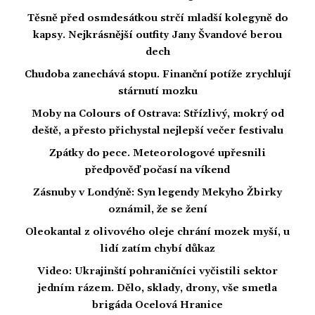
Těsně před osmdesátkou strčí mladší kolegyně do
kapsy. Nejkrásnější outfity Jany Švandové berou
dech
Chudoba zanechává stopu. Finanční potíže zrychlují
stárnutí mozku
Moby na Colours of Ostrava: Střízlivý, mokrý od
deště, a přesto přichystal nejlepší večer festivalu
Zpátky do pece. Meteorologové upřesnili
předpověď počasí na víkend
Zásnuby v Londýně: Syn legendy Mekyho Žbirky
oznámil, že se žení
Oleokantal z olivového oleje chrání mozek myší, u
lidí zatím chybí důkaz
Video: Ukrajinští pohraničníci vyčistili sektor
jedním rázem. Dělo, sklady, drony, vše smetla
brigáda Ocelová Hranice