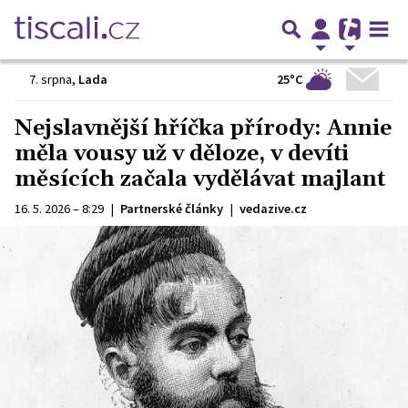
25°C
7. srpna
,
Lada
Nejslavnější hříčka přírody: Annie
měla vousy už v děloze, v devíti
měsících začala vydělávat majlant
16. 5. 2026 – 8:29
|
Partnerské články
|
vedazive.cz