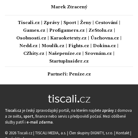
Marek Ztracený
Tiscali.cz
|
Zprávy
|
Sport
|
Ženy
|
Cestování
|
Games.cz
|
Profigamers.cz
|
ZeStolu.cz
|
Osobnosti.cz
|
Karaoketexty.cz
|
Úschovna.cz
|
Nedd.cz
|
Moulík.cz
|
Fights.cz
|
Dokina.cz
|
CZhity.cz
|
Našepeníze.cz
|
Srovnám.cz
|
StartupInsider.cz
Partneři:
Peníze.cz
Tiscali.cz
je český zpravodajský portál, na kterém najdete
zprávy
z domova
a ze světa,
sport
, finance nebo servis s předpovědí počasí. Mezi oblíbené
služby patří i
e-mail zdarma
.
© 2026 Tiscali.cz |
TISCALI MEDIA, a.s.
|
Člen skupiny DIGNITY, s.r.o.
|
Kontakt
|