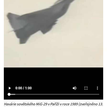
Havárie sovětského MiG-29 v Paříži v roce 1989 (zveřejněno 13.