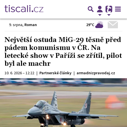
29°C
9. srpna
,
Roman
Největší ostuda MiG-29 těsně před
pádem komunismu v ČR. Na
letecké show v Paříži se zřítil, pilot
byl ale machr
10. 6. 2026 – 12:22
|
Partnerské články
|
armadnizpravodaj.cz