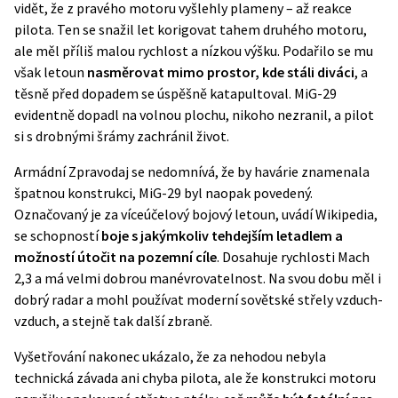
vidět, že z pravého motoru vyšlehly plameny – až reakce
pilota. Ten se snažil let korigovat tahem druhého motoru,
ale měl příliš malou rychlost a nízkou výšku. Podařilo se mu
však letoun
nasměrovat mimo prostor, kde stáli diváci
, a
těsně před dopadem se úspěšně katapultoval. MiG-29
evidentně dopadl na volnou plochu, nikoho nezranil, a pilot
si s drobnými šrámy zachránil život.
Armádní Zpravodaj se nedomnívá, že by havárie znamenala
špatnou konstrukci, MiG-29 byl naopak povedený.
Označovaný je za víceúčelový bojový letoun, uvádí
Wikipedia
,
se schopností
boje s jakýmkoliv tehdejším letadlem a
možností útočit na pozemní cíle
. Dosahuje rychlosti Mach
2,3 a má velmi dobrou manévrovatelnost. Na svou dobu měl i
dobrý radar a mohl používat moderní sovětské střely vzduch-
vzduch, a stejně tak další zbraně.
Vyšetřování nakonec ukázalo, že za nehodou nebyla
technická závada ani chyba pilota, ale že konstrukci motoru