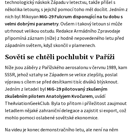
technologický náskok Západu v letectvu, takže přišel s
několika letouny, s jejichž pomocí toho měl docílit. Jedním z
nich byl Mikoyan
MiG-29 Fulcrum disponující na tu dobu s
velmi dobrými parametry
. Ovšem i takový letoun si může
utrhnout velikou ostudu. Redakce Armádního Zpravodaje
připomíná
záznam
(níže) z hodně nepovedeného letu před
západním světem, když skončil v plamenech.
Sověti se chtěli pochlubit v Paříži
Níže jsou záběry z Pařížského aerosalonu v červnu 1989, kam
SSSR, jehož vztahy se Západem se velice zlepšily, poslal
výpravu s cílem se před desítkami tisíc diváků blýsknout.
Jedním z letadel byl
MiG-29 pilotovaný zkušeným
zkušebním pilotem Anatolyjem Kvočurem
, uvádí
TheAviationGeekClub
. Byla to přitom i příležitost zaujmout
letadlem nějaké zahraniční delegace a zajistit si export, což
mohlo pomoci oslabené sovětské ekonomice.
Na videu je konec demonstračního letu, ale není na něm