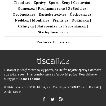
Tiscali.cz
|
Zprávy
|
Sport
|
Ženy
|
Cestování
|
Games.cz
|
Profigamers.cz
|
ZeStolu.cz
|
Osobnosti.cz
|
Karaoketexty.cz
|
Úschovna.cz
|
Nedd.cz
|
Moulík.cz
|
Fights.cz
|
Dokina.cz
|
CZhity.cz
|
Našepeníze.cz
|
Srovnám.cz
|
StartupInsider.cz
Partneři:
Peníze.cz
Tiscali.cz
je český zpravodajský portál, na kterém najdete
zprávy
z domova
a ze světa,
sport
, finance nebo servis s předpovědí počasí. Mezi oblíbené
služby patří i
e-mail zdarma
.
© 2026 Tiscali.cz |
TISCALI MEDIA, a.s.
|
Člen skupiny DIGNITY, s.r.o.
|
Kontakt
|
O nás
|
Kodex