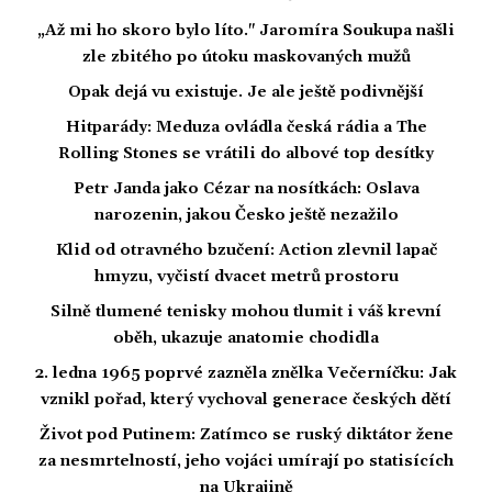
„Až mi ho skoro bylo líto." Jaromíra Soukupa našli
zle zbitého po útoku maskovaných mužů
Opak dejá vu existuje. Je ale ještě podivnější
Hitparády: Meduza ovládla česká rádia a The
Rolling Stones se vrátili do albové top desítky
Petr Janda jako Cézar na nosítkách: Oslava
narozenin, jakou Česko ještě nezažilo
Klid od otravného bzučení: Action zlevnil lapač
hmyzu, vyčistí dvacet metrů prostoru
Silně tlumené tenisky mohou tlumit i váš krevní
oběh, ukazuje anatomie chodidla
2. ledna 1965 poprvé zazněla znělka Večerníčku: Jak
vznikl pořad, který vychoval generace českých dětí
Život pod Putinem: Zatímco se ruský diktátor žene
za nesmrtelností, jeho vojáci umírají po statisících
na Ukrajině