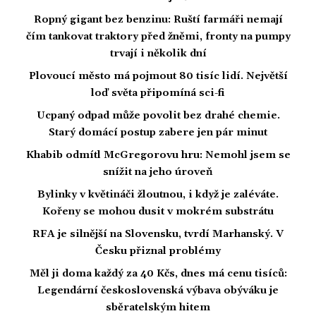
Ropný gigant bez benzinu: Ruští farmáři nemají
čím tankovat traktory před žněmi, fronty na pumpy
trvají i několik dní
Plovoucí město má pojmout 80 tisíc lidí. Největší
loď světa připomíná sci-fi
Ucpaný odpad může povolit bez drahé chemie.
Starý domácí postup zabere jen pár minut
Khabib odmítl McGregorovu hru: Nemohl jsem se
snížit na jeho úroveň
Bylinky v květináči žloutnou, i když je zaléváte.
Kořeny se mohou dusit v mokrém substrátu
RFA je silnější na Slovensku, tvrdí Marhanský. V
Česku přiznal problémy
Měl ji doma každý za 40 Kčs, dnes má cenu tisíců:
Legendární československá výbava obýváku je
sběratelským hitem