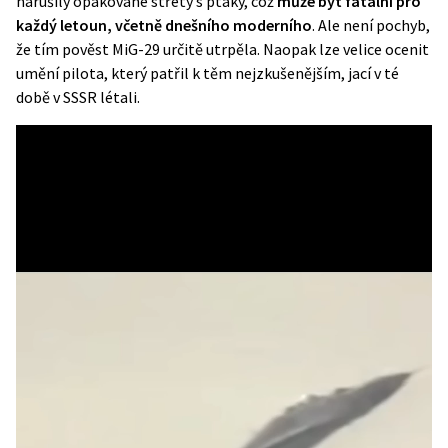
narušily opakované střety s ptáky, což
může být fatální pro
každý letoun, včetně dnešního moderního
. Ale není pochyb,
že tím pověst MiG-29 určitě utrpěla. Naopak lze velice ocenit
umění pilota, který patřil k těm nejzkušenějším, jací v té
době v SSSR létali.