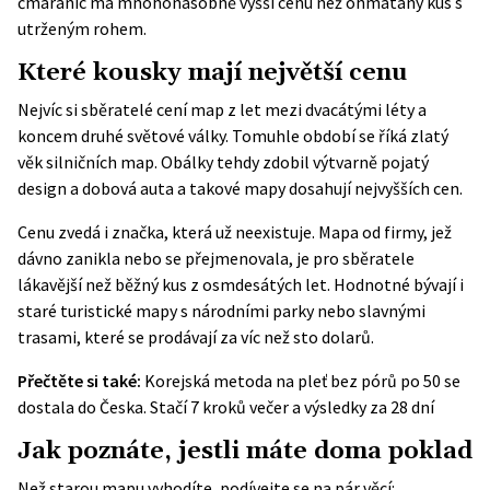
čmáranic má mnohonásobně vyšší cenu než ohmataný kus s
utrženým rohem.
Které kousky mají největší cenu
Nejvíc si sběratelé cení map z let mezi dvacátými léty a
koncem druhé světové války. Tomuhle období se říká zlatý
věk silničních map. Obálky tehdy zdobil výtvarně pojatý
design a dobová auta a takové mapy dosahují nejvyšších cen.
Cenu zvedá i značka, která už neexistuje. Mapa od firmy, jež
dávno zanikla nebo se přejmenovala, je pro sběratele
lákavější než běžný kus z osmdesátých let. Hodnotné bývají i
staré turistické mapy s národními parky nebo slavnými
trasami, které se prodávají za víc než sto dolarů.
Přečtěte si také:
Korejská metoda na pleť bez pórů po 50 se
dostala do Česka. Stačí 7 kroků večer a výsledky za 28 dní
Jak poznáte, jestli máte doma poklad
Než starou mapu vyhodíte, podívejte se na pár věcí: