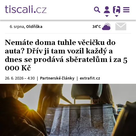
34°C
6. srpna
,
Oldřiška
Nemáte doma tuhle věcičku do
auta? Dřív ji tam vozil každý a
dnes se prodává sběratelům i za 5
000 Kč
26. 6. 2026 – 4:30
|
Partnerské články
|
extrafit.cz