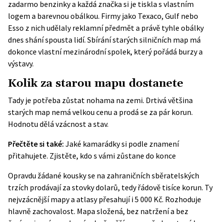
zadarmo benzinky a každá značka si je tiskla s vlastním
logem a barevnou obálkou. Firmy jako Texaco, Gulf nebo
Esso z nich udělaly reklamní předmět a právě tyhle obálky
dnes shání spousta lidí. Sbírání starých silničních map má
dokonce vlastní mezinárodní spolek, který pořádá burzy a
výstavy.
Kolik za starou mapu dostanete
Tady je potřeba zůstat nohama na zemi. Drtivá většina
starých map nemá velkou cenu a prodá se za pár korun.
Hodnotu dělá vzácnost a stav.
Přečtěte si také:
Jaké kamarádky si podle znamení
přitahujete. Zjistěte, kdo s vámi zůstane do konce
Opravdu žádané kousky se na zahraničních sběratelských
trzích prodávají za stovky dolarů, tedy řádově tisíce korun. Ty
nejvzácnější mapy a atlasy přesahují i 5 000 Kč. Rozhoduje
hlavně zachovalost. Mapa složená, bez natržení a bez