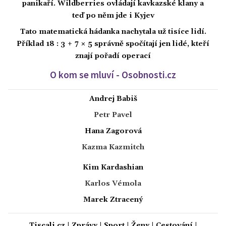
panikaří. Wildberries ovládají kavkazské klany a
teď po něm jde i Kyjev
Tato matematická hádanka nachytala už tisíce lidí.
Příklad 18 : 3 + 7 × 5 správně spočítají jen lidé, kteří
znají pořadí operací
O kom se mluví - Osobnosti.cz
Andrej Babiš
Petr Pavel
Hana Zagorová
Kazma Kazmitch
Kim Kardashian
Karlos Vémola
Marek Ztracený
Tiscali.cz
|
Zprávy
|
Sport
|
Ženy
|
Cestování
|