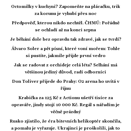
Octomilky v kuchyni? Zapomeňte na plácačku, trik
za korunu je vyhubí přes noc
Předpověď, kterou nikdo nechtěl. ČHMÚ: Pořádně
se ochladí až na konci srpna
Je běhání dole bez opravdu tak zdravé, jak se tvrdí?
Álvaro Soler a pět písní, které voní mořem: Tohle
si pustíte, jakmile přijde první vedro
Jak se radovat z orchideje celá léta? Selhání má
většinou jediný důvod, radí odborníci
Don Toliver přijede do Prahy: O2 arena ho uvítá v
říjnu
Krabička za 125 Kč z Actionu ušetří tisíce za
opraváře, jindy stojí 10 000 Kč. Regál s nářadím je
věčně prázdný
Rusko zjistilo, že éra bitevních helikoptér skončila,
a pomalu je vyřazuje. Ukrajinci je proškolili, jak to