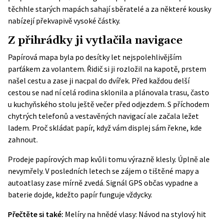
těchhle starých mapách sahají sběratelé a za některé kousky
nabízejí překvapivě vysoké částky.
Z přihrádky ji vytlačila navigace
Papírová mapa byla po desítky let nejspolehlivějším
parťákem za volantem. Řidič si ji rozložil na kapotě, prstem
našel cestu a zase ji nacpal do dvířek. Před každou delší
cestou se nad ní celá rodina sklonila a plánovala trasu, často
u kuchyňského stolu ještě večer před odjezdem. S příchodem
chytrých telefonů a vestavěných navigací ale začala ležet
ladem. Proč skládat papír, když vám displej sám řekne, kde
zahnout.
Prodeje papírových map kvůli tomu výrazně klesly. Úplně ale
nevymřely. V posledních letech se zájem o tištěné mapy a
autoatlasy zase mírně zvedá. Signál GPS občas vypadne a
baterie dojde, kdežto papír funguje vždycky.
Přečtěte si také:
Melíry na hnědé vlasy: Návod na stylový hit