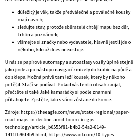
důležitý je věk, takže předválečné a poválečné kousky
mají navrch;
sledujte stav, protože sběratelé chtějí mapu bez děr,
trhlin a poznámek;
všímejte si značky nebo vydavatele, hlavně jestli jde o
někoho, kdo už dnes neexistuje.
U nás se papírové automapy a autoatlasy vozily úplně stejně
jako jinde a po nástupu navigací zmizely do krabic na půdě a
do sklepa. Možná právě tam leží kousek, který by někoho
potěšil. Stačí se podívat.
Pokud vás tento obsah zaujal,
přečtěte si také
Jaké kamarádky si podle znamení
přitahujete. Zjistěte, kdo s vámi zůstane do konce
.
Zdroje: https://theeagle.com/news/state-regional/paper-
road-maps-in-decline-amid-boom-in-gps-
technology/article_b0555f81-b4b2-54a2-8149-
1411fb96f4b9.html, https://www.aol.com/10-types-