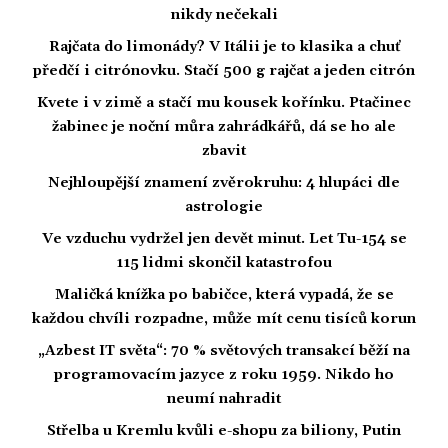
nikdy nečekali
Rajčata do limonády? V Itálii je to klasika a chuť
předčí i citrónovku. Stačí 500 g rajčat a jeden citrón
Kvete i v zimě a stačí mu kousek kořínku. Ptačinec
žabinec je noční můra zahrádkářů, dá se ho ale
zbavit
Nejhloupější znamení zvěrokruhu: 4 hlupáci dle
astrologie
Ve vzduchu vydržel jen devět minut. Let Tu-154 se
115 lidmi skončil katastrofou
Maličká knížka po babičce, která vypadá, že se
každou chvíli rozpadne, může mít cenu tisíců korun
„Azbest IT světa“: 70 % světových transakcí běží na
programovacím jazyce z roku 1959. Nikdo ho
neumí nahradit
Střelba u Kremlu kvůli e-shopu za biliony, Putin