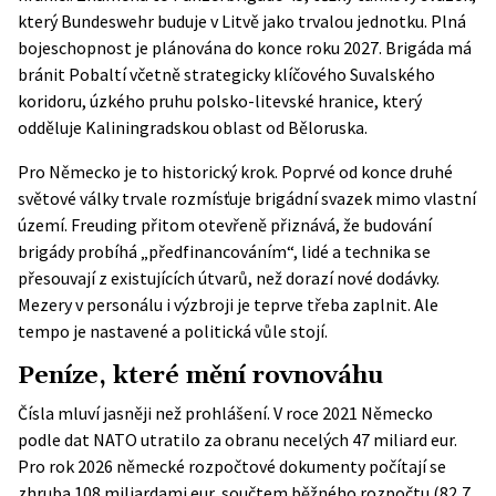
který Bundeswehr buduje v Litvě jako trvalou jednotku. Plná
bojeschopnost je plánována do konce roku 2027. Brigáda má
bránit Pobaltí včetně strategicky klíčového Suvalského
koridoru, úzkého pruhu polsko-litevské hranice, který
odděluje Kaliningradskou oblast od Běloruska.
Pro Německo je to historický krok. Poprvé od konce druhé
světové války trvale rozmísťuje brigádní svazek mimo vlastní
území. Freuding přitom otevřeně přiznává, že budování
brigády probíhá „předfinancováním“, lidé a technika se
přesouvají z existujících útvarů, než dorazí nové dodávky.
Mezery v personálu i výzbroji je teprve třeba zaplnit. Ale
tempo je nastavené a politická vůle stojí.
Peníze, které mění rovnováhu
Čísla mluví jasněji než prohlášení. V roce 2021 Německo
podle dat NATO utratilo za obranu necelých 47 miliard eur.
Pro rok 2026 německé rozpočtové dokumenty počítají se
zhruba 108 miliardami eur, součtem běžného rozpočtu (82,7