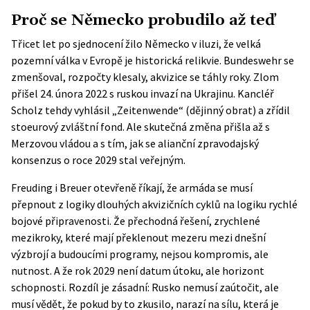
Proč se Německo probudilo až teď
Třicet let po sjednocení žilo Německo v iluzi, že velká
pozemní válka v Evropě je historická relikvie. Bundeswehr se
zmenšoval, rozpočty klesaly, akvizice se táhly roky. Zlom
přišel 24. února 2022 s ruskou invazí na Ukrajinu. Kancléř
Scholz tehdy vyhlásil „Zeitenwende“ (dějinný obrat) a zřídil
stoeurový zvláštní fond. Ale skutečná změna přišla až s
Merzovou vládou a s tím, jak se alianční zpravodajský
konsenzus o roce 2029 stal veřejným.
Freuding i Breuer otevřeně říkají, že armáda se musí
přepnout z logiky dlouhých akvizičních cyklů na logiku rychlé
bojové připravenosti. Že přechodná řešení, zrychlené
mezikroky, které mají překlenout mezeru mezi dnešní
výzbrojí a budoucími programy, nejsou kompromis, ale
nutnost. A že rok 2029 není datum útoku, ale horizont
schopnosti. Rozdíl je zásadní: Rusko nemusí zaútočit, ale
musí vědět, že pokud by to zkusilo, narazí na sílu, která je