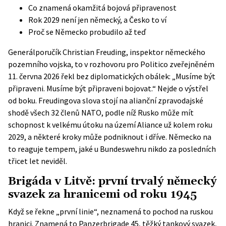
Co znamená okamžitá bojová připravenost
Rok 2029 není jen německý, a Česko to ví
Proč se Německo probudilo až teď
Generálporučík Christian Freuding, inspektor německého
pozemního vojska, to v rozhovoru pro Politico zveřejněném
11. června 2026 řekl bez diplomatických obálek: „Musíme být
připraveni. Musíme být připraveni bojovat.“ Nejde o výstřel
od boku. Freudingova slova stojí na alianční zpravodajské
shodě všech 32 členů NATO, podle níž Rusko může mít
schopnost k velkému útoku na území Aliance už kolem roku
2029, a některé kroky může podniknout i dříve. Německo na
to reaguje tempem, jaké u Bundeswehru nikdo za posledních
třicet let neviděl.
Brigáda v Litvě: první trvalý německý
svazek za hranicemi od roku 1945
Když se řekne „první linie“, neznamená to pochod na ruskou
hranici. Znamená to
Panzerbrigade 45
, těžký tankový svazek,