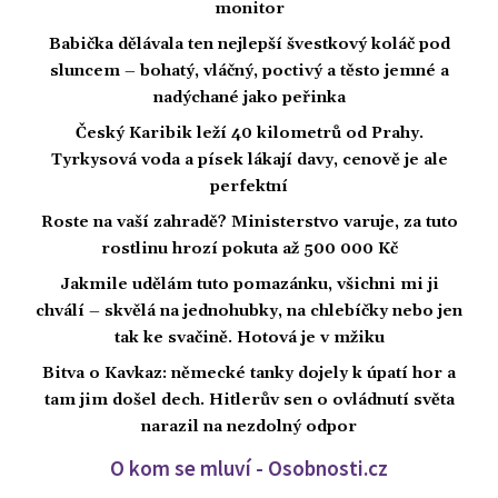
monitor
Babička dělávala ten nejlepší švestkový koláč pod
sluncem – bohatý, vláčný, poctivý a těsto jemné a
nadýchané jako peřinka
Český Karibik leží 40 kilometrů od Prahy.
Tyrkysová voda a písek lákají davy, cenově je ale
perfektní
Roste na vaší zahradě? Ministerstvo varuje, za tuto
rostlinu hrozí pokuta až 500 000 Kč
Jakmile udělám tuto pomazánku, všichni mi ji
chválí – skvělá na jednohubky, na chlebíčky nebo jen
tak ke svačině. Hotová je v mžiku
Bitva o Kavkaz: německé tanky dojely k úpatí hor a
tam jim došel dech. Hitlerův sen o ovládnutí světa
narazil na nezdolný odpor
O kom se mluví - Osobnosti.cz