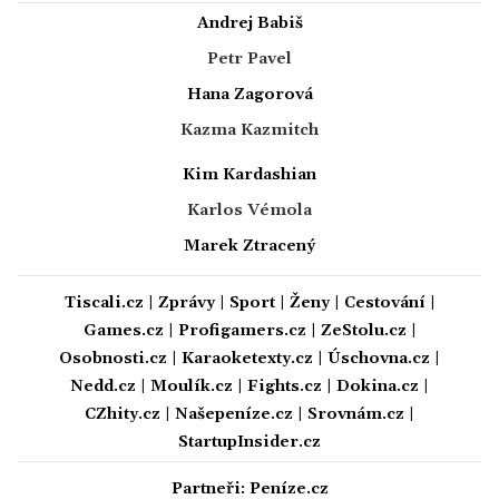
Andrej Babiš
Petr Pavel
Hana Zagorová
Kazma Kazmitch
Kim Kardashian
Karlos Vémola
Marek Ztracený
Tiscali.cz
|
Zprávy
|
Sport
|
Ženy
|
Cestování
|
Games.cz
|
Profigamers.cz
|
ZeStolu.cz
|
Osobnosti.cz
|
Karaoketexty.cz
|
Úschovna.cz
|
Nedd.cz
|
Moulík.cz
|
Fights.cz
|
Dokina.cz
|
CZhity.cz
|
Našepeníze.cz
|
Srovnám.cz
|
StartupInsider.cz
Partneři:
Peníze.cz