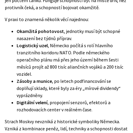
jen počtem tanků. Funguje schopností být na místě dřív, než
protivník čeká, a schopností bojovat okamžitě.
V praxi to znamená několik věcí najednou:
Okamžitá pohotovost
, jednotky musí být schopné
nasazení bez týdnů příprav.
Logistický uzel
, Německo počítá s rolí hlavního
tranzitního koridoru NATO. Podle
německého
operačního plánu
má přes jeho území během šesti
měsíců projít až 800 tisíc aliančních vojáků a 200 tisíc
vozidel.
Zásoby a munice
, po letech podfinancování se
doplňují sklady, které byly za éry „mírové dividendy“
vyprázdněny.
Digitální velení
, propojení senzorů, efektorů a
rozhodovacích center v reálném čase.
Strach Moskvy nevzniká z historické symboliky Německa.
Vzniká z kombinace peněz, lidí, techniky a schopnosti dostat