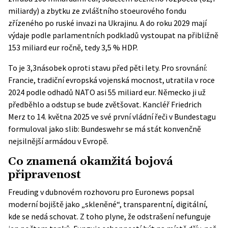
miliardy) a zbytku ze zvláštního stoeurového fondu
zřízeného po ruské invazi na Ukrajinu. A do roku 2029 mají
výdaje podle
parlamentních podkladů
vystoupat na přibližně
153 miliard eur ročně, tedy 3,5 % HDP.
To je 3,3násobek oproti stavu před pěti lety. Pro srovnání:
Francie, tradiční evropská vojenská mocnost, utratila v roce
2024 podle odhadů NATO asi 55 miliard eur. Německo ji už
předběhlo a odstup se bude zvětšovat. Kancléř Friedrich
Merz to 14. května 2025 ve své
první vládní řeči
v Bundestagu
formuloval jako slib: Bundeswehr se má stát konvenčně
nejsilnější armádou v Evropě.
Co znamená okamžitá bojová
připravenost
Freuding v dubnovém rozhovoru pro Euronews popsal
moderní bojiště jako „skleněné“, transparentní, digitální,
kde se nedá schovat. Z toho plyne, že odstrašení nefunguje