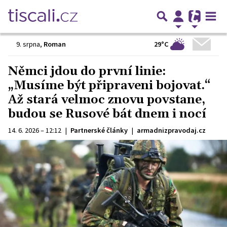
29°C
9. srpna
,
Roman
Němci jdou do první linie:
„Musíme být připraveni bojovat.“
Až stará velmoc znovu povstane,
budou se Rusové bát dnem i nocí
14. 6. 2026 – 12:12
|
Partnerské články
|
armadnizpravodaj.cz