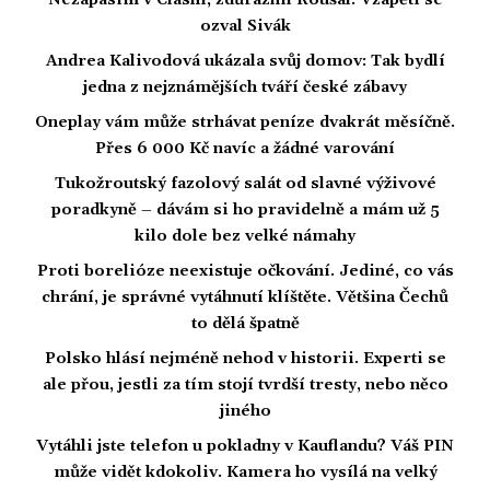
Nezápasím v Clashi, zdůraznil Roušal. Vzápětí se
ozval Sivák
Andrea Kalivodová ukázala svůj domov: Tak bydlí
jedna z nejznámějších tváří české zábavy
Oneplay vám může strhávat peníze dvakrát měsíčně.
Přes 6 000 Kč navíc a žádné varování
Tukožroutský fazolový salát od slavné výživové
poradkyně – dávám si ho pravidelně a mám už 5
kilo dole bez velké námahy
Proti borelióze neexistuje očkování. Jediné, co vás
chrání, je správné vytáhnutí klíštěte. Většina Čechů
to dělá špatně
Polsko hlásí nejméně nehod v historii. Experti se
ale přou, jestli za tím stojí tvrdší tresty, nebo něco
jiného
Vytáhli jste telefon u pokladny v Kauflandu? Váš PIN
může vidět kdokoliv. Kamera ho vysílá na velký