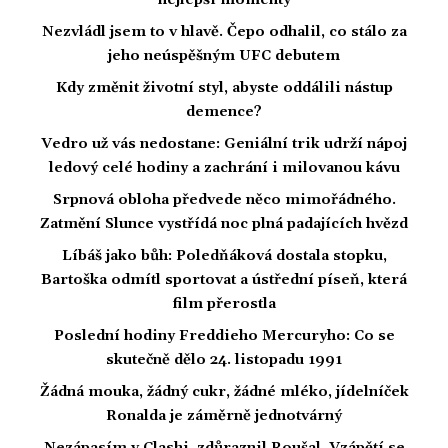
nejlepší momenty
Nezvládl jsem to v hlavě. Čepo odhalil, co stálo za
jeho neúspěšným UFC debutem
Kdy změnit životní styl, abyste oddálili nástup
demence?
Vedro už vás nedostane: Geniální trik udrží nápoj
ledový celé hodiny a zachrání i milovanou kávu
Srpnová obloha předvede něco mimořádného.
Zatmění Slunce vystřídá noc plná padajících hvězd
Líbáš jako bůh: Poledňáková dostala stopku,
Bartoška odmítl sportovat a ústřední píseň, která
film přerostla
Poslední hodiny Freddieho Mercuryho: Co se
skutečně dělo 24. listopadu 1991
Žádná mouka, žádný cukr, žádné mléko, jídelníček
Ronalda je záměrně jednotvárný