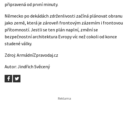
připravená od první minuty.
Německo po dekádách zdrženlivosti začíná plánovat obranu
jako země, která je zároveň frontovým zázemím i frontovou
přítomností. Jestli se ten plán naplní, změní se
bezpečnostní architektura Evropy víc než cokoli od konce
studené války.
Zdroj:
ArmádníZpravodaj.cz
Autor:
Jindřich Svěcený