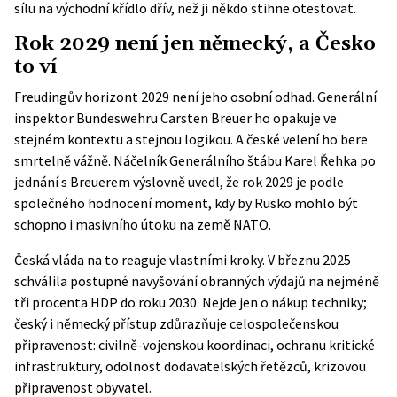
sílu na východní křídlo dřív, než ji někdo stihne otestovat.
Rok 2029 není jen německý, a Česko
to ví
Freudingův horizont 2029 není jeho osobní odhad. Generální
inspektor Bundeswehru Carsten Breuer ho opakuje ve
stejném kontextu a stejnou logikou. A české velení ho bere
smrtelně vážně. Náčelník Generálního štábu Karel Řehka po
jednání s Breuerem výslovně uvedl, že rok 2029 je podle
společného hodnocení moment, kdy by Rusko mohlo být
schopno i masivního útoku na země NATO.
Česká vláda na to reaguje vlastními kroky. V březnu 2025
schválila postupné navyšování obranných výdajů na nejméně
tři procenta HDP do roku 2030. Nejde jen o nákup techniky;
český i německý přístup zdůrazňuje celospolečenskou
připravenost: civilně-vojenskou koordinaci, ochranu kritické
infrastruktury, odolnost dodavatelských řetězců, krizovou
připravenost obyvatel.