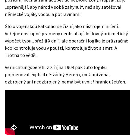
„správnější, aby národ v sobě zahynul“, než aby zatěžoval
německé vojáky vodou a potravinami.
Šlo o vojenskou kalkulaci se žízní jako nástrojem ničení.
Veřejně dostupné prameny neobsahují doslovný aritmetický
výpočet typu „přežijí X dní“, ale operační logika je průzračná:
kdo kontroluje vodu v poušti, kontroluje život a smrt. A
Trotha to věděl.
Vernichtungsbefehl z 2. října 1904
pak tuto logiku
pojmenoval explicitně: žádný Herero, muž ani žena,
ozbrojený ani neozbrojený, nemá být uvnitř hranic ušetřen.