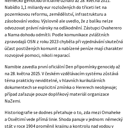
Německo genocidu oficiálně uznalo až 28. května 2021.
Nabídlo 1,1 miliardy eur rozložených do třiceti let na
pozemkovou reformu, zemědělství, infrastrukturu a
zásobování vodou. Výslovně ale uvedlo, že z balíku nelze
odvozovat právní nároky na odškodnění. Zástupci Ovaherero
a Nama dohodu odmítli. Podle
komunikace zvláštních
zpravodajů OSN
z roku 2023 chyběla při vyjednávání skutečná
účast postižených komunit a nabízené peníze mají charakter
rozvojové pomoci, nikoli reparací.
Namibie zavedla první oficiální Den připomínky genocidy až
na 28. května 2025. V českém vzdělávacím systému zůstává
téma prakticky neviditelné, v hlavních kurikulárních
dokumentech se explicitní zmínka o Hererech neobjevuje;
případ zařazuje pouze doplňkový materiál organizace
NaZemi
.
Historiografie se dodnes přetahuje o to, zda mezi Omaheke
a Osvětimí vede přímá linie. Shoda panuje v jednom: německý
stát v roce 1904 proměnil krajinu a kontrolu nad vodou v