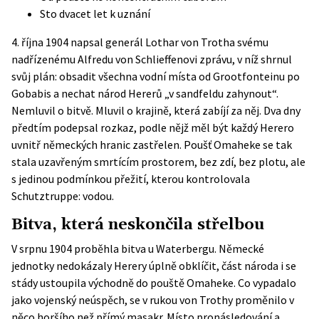
Sto dvacet let k uznání
4. října 1904 napsal generál Lothar von Trotha svému
nadřízenému Alfredu von Schlieffenovi zprávu, v níž shrnul
svůj plán: obsadit všechna vodní místa od Grootfonteinu po
Gobabis a nechat národ Hererů „v sandfeldu zahynout“.
Nemluvil o bitvě. Mluvil o krajině, která zabíjí za něj. Dva dny
předtím podepsal rozkaz, podle nějž měl být každý Herero
uvnitř německých hranic zastřelen. Poušť Omaheke se tak
stala uzavřeným smrtícím prostorem, bez zdí, bez plotu, ale
s jedinou podmínkou přežití, kterou kontrolovala
Schutztruppe: vodou.
Bitva, která neskončila střelbou
V srpnu 1904 proběhla bitva u Waterbergu. Německé
jednotky nedokázaly Herery úplně obklíčit, část národa i se
stády ustoupila východně do pouště Omaheke. Co vypadalo
jako vojenský neúspěch, se v rukou von Trothy proměnilo v
něco horšího než přímý masakr. Místo pronásledování a