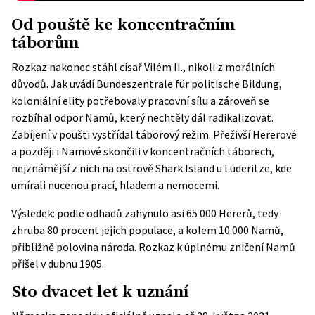
Od pouště ke koncentračním
táborům
Rozkaz nakonec stáhl císař Vilém II., nikoli z morálních
důvodů. Jak uvádí
Bundeszentrale für politische Bildung
,
koloniální elity potřebovaly pracovní sílu a zároveň se
rozbíhal odpor Namů, který nechtěly dál radikalizovat.
Zabíjení v poušti vystřídal táborový režim. Přeživší Hererové
a později i Namové skončili v koncentračních táborech,
nejznámější z nich na ostrově Shark Island u Lüderitze, kde
umírali nucenou prací, hladem a nemocemi.
Výsledek: podle odhadů zahynulo asi 65 000 Hererů, tedy
zhruba 80 procent jejich populace, a kolem 10 000 Namů,
přibližně polovina národa. Rozkaz k úplnému zničení Namů
přišel v dubnu 1905.
Sto dvacet let k uznání