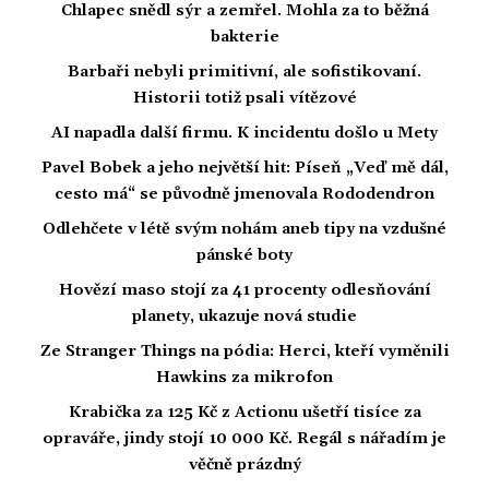
Chlapec snědl sýr a zemřel. Mohla za to běžná
bakterie
Barbaři nebyli primitivní, ale sofistikovaní.
Historii totiž psali vítězové
AI napadla další firmu. K incidentu došlo u Mety
Pavel Bobek a jeho největší hit: Píseň „Veď mě dál,
cesto má“ se původně jmenovala Rododendron
Odlehčete v létě svým nohám aneb tipy na vzdušné
pánské boty
Hovězí maso stojí za 41 procenty odlesňování
planety, ukazuje nová studie
Ze Stranger Things na pódia: Herci, kteří vyměnili
Hawkins za mikrofon
Krabička za 125 Kč z Actionu ušetří tisíce za
opraváře, jindy stojí 10 000 Kč. Regál s nářadím je
věčně prázdný