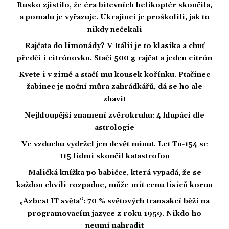
Rusko zjistilo, že éra bitevních helikoptér skončila,
a pomalu je vyřazuje. Ukrajinci je proškolili, jak to
nikdy nečekali
Rajčata do limonády? V Itálii je to klasika a chuť
předčí i citrónovku. Stačí 500 g rajčat a jeden citrón
Kvete i v zimě a stačí mu kousek kořínku. Ptačinec
žabinec je noční můra zahrádkářů, dá se ho ale
zbavit
Nejhloupější znamení zvěrokruhu: 4 hlupáci dle
astrologie
Ve vzduchu vydržel jen devět minut. Let Tu-154 se
115 lidmi skončil katastrofou
Maličká knížka po babičce, která vypadá, že se
každou chvíli rozpadne, může mít cenu tisíců korun
„Azbest IT světa“: 70 % světových transakcí běží na
programovacím jazyce z roku 1959. Nikdo ho
neumí nahradit