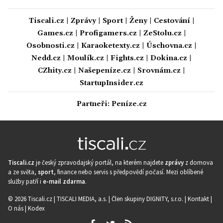
Tiscali.cz
|
Zprávy
|
Sport
|
Ženy
|
Cestování
|
Games.cz
|
Profigamers.cz
|
ZeStolu.cz
|
Osobnosti.cz
|
Karaoketexty.cz
|
Úschovna.cz
|
Nedd.cz
|
Moulík.cz
|
Fights.cz
|
Dokina.cz
|
CZhity.cz
|
Našepeníze.cz
|
Srovnám.cz
|
StartupInsider.cz
Partneři:
Peníze.cz
Tiscali.cz
je český zpravodajský portál, na kterém najdete
zprávy
z domova
a ze světa,
sport
, finance nebo servis s předpovědí počasí. Mezi oblíbené
služby patří i
e-mail zdarma
.
© 2026 Tiscali.cz |
TISCALI MEDIA, a.s.
|
Člen skupiny DIGNITY, s.r.o.
|
Kontakt
|
O nás
|
Kodex