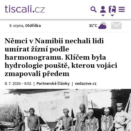
31°C
6. srpna
,
Oldřiška
Němci v Namibii nechali lidi
umírat žízní podle
harmonogramu. Klíčem byla
hydrologie pouště, kterou vojáci
zmapovali předem
8. 7. 2026 – 6:02
|
Partnerské články
|
vedazive.cz