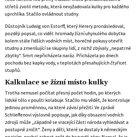
střetů zvolil metodu, která nevyžadovala kulky pro každého
uprchlíka. Stačilo ovládnout studny.
Důstojník Ludwig von Estorff, který Herery pronásledoval,
později popsal, co viděl: hromady žízní uhynulého dobytka
kolem stále řidších vodních míst, horečné pokusy otevřít
studny a zmenšující se skupiny lidí, z nichž zbývaly „nepatrné
zbytky“. Smrt nepřicházela naráz. Přicházela po dnech
pochodu bez kapky vody, v teplotách přesahujících čtyřicet
stupňů.
Kalkulace se žízní místo kulky
Trotha nemusel počítat přesný počet hodin, po kterých
lidské tělo v poušti kolabuje. Stačilo mu vědět, že kontroluje
jedinou proměnnou, na které závisí přežití. Ve zprávě
Schlieffenovi výslovně popisuje
, jak díky obsazení vodních
zdrojů může „západně se vracející části národa vyhledávat a
postupně zničit“. Ženy a děti, které se dostaly k německým
pozicím, nechal zahnat zpět do bezvodé zóny. Napsal, že je