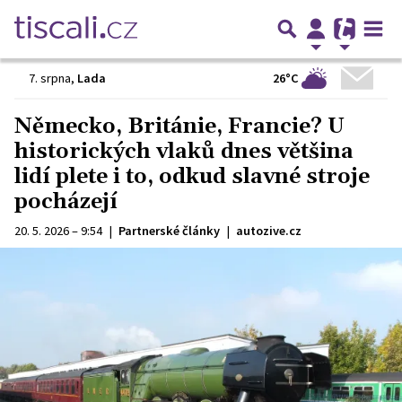
26°C
7. srpna
,
Lada
Německo, Británie, Francie? U
historických vlaků dnes většina
lidí plete i to, odkud slavné stroje
pocházejí
20. 5. 2026 – 9:54
|
Partnerské články
|
autozive.cz