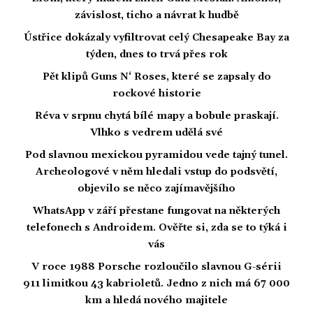
závislost, ticho a návrat k hudbě
Ústřice dokázaly vyfiltrovat celý Chesapeake Bay za
týden, dnes to trvá přes rok
Pět klipů Guns N‘ Roses, které se zapsaly do
rockové historie
Réva v srpnu chytá bílé mapy a bobule praskají.
Vlhko s vedrem udělá své
Pod slavnou mexickou pyramidou vede tajný tunel.
Archeologové v něm hledali vstup do podsvětí,
objevilo se něco zajímavějšího
WhatsApp v září přestane fungovat na některých
telefonech s Androidem. Ověřte si, zda se to týká i
vás
V roce 1988 Porsche rozloučilo slavnou G-sérii
911 limitkou 43 kabrioletů. Jedno z nich má 67 000
km a hledá nového majitele