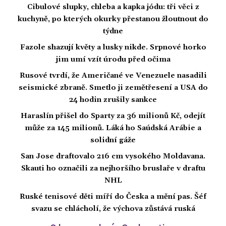
Cibulové slupky, chleba a kapka jódu: tři věci z
kuchyně, po kterých okurky přestanou žloutnout do
týdne
Fazole shazují květy a lusky nikde. Srpnové horko
jim umí vzít úrodu před očima
Rusové tvrdí, že Američané ve Venezuele nasadili
seismické zbraně. Smetlo ji zemětřesení a USA do
24 hodin zrušily sankce
Haraslín přišel do Sparty za 36 milionů Kč, odejít
může za 145 milionů. Láká ho Saúdská Arábie a
solidní gáže
San Jose draftovalo 216 cm vysokého Moldavana.
Skauti ho označili za nejhoršího bruslaře v draftu
NHL
Ruské tenisové děti míří do Česka a mění pas. Šéf
svazu se chlácholí, že výchova zůstává ruská