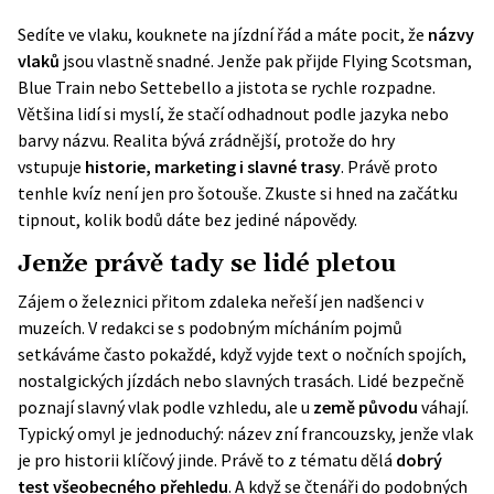
Sedíte ve vlaku, kouknete na jízdní řád a máte pocit, že
názvy
vlaků
jsou vlastně snadné. Jenže pak přijde Flying Scotsman,
Blue Train nebo Settebello a jistota se rychle rozpadne.
Většina lidí si myslí, že stačí odhadnout podle jazyka nebo
barvy názvu. Realita bývá zrádnější, protože do hry
vstupuje
historie, marketing i slavné trasy
. Právě proto
tenhle kvíz není jen pro šotouše. Zkuste si hned na začátku
tipnout, kolik bodů dáte bez jediné nápovědy.
Jenže právě tady se lidé pletou
Zájem o železnici přitom zdaleka neřeší jen nadšenci v
muzeích. V redakci se s podobným mícháním pojmů
setkáváme často pokaždé, když vyjde text o nočních spojích,
nostalgických jízdách nebo slavných trasách. Lidé bezpečně
poznají slavný vlak podle vzhledu, ale u
země původu
váhají.
Typický omyl je jednoduchý: název zní francouzsky, jenže vlak
je pro historii klíčový jinde. Právě to z tématu dělá
dobrý
test všeobecného přehledu
. A když se čtenáři do podobných