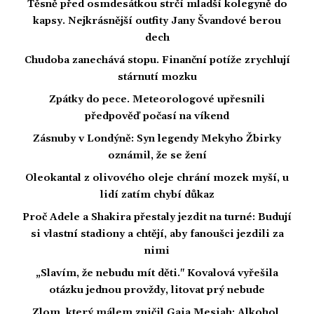
Těsně před osmdesátkou strčí mladší kolegyně do
kapsy. Nejkrásnější outfity Jany Švandové berou
dech
Chudoba zanechává stopu. Finanční potíže zrychlují
stárnutí mozku
Zpátky do pece. Meteorologové upřesnili
předpověď počasí na víkend
Zásnuby v Londýně: Syn legendy Mekyho Žbirky
oznámil, že se žení
Oleokantal z olivového oleje chrání mozek myší, u
lidí zatím chybí důkaz
Proč Adele a Shakira přestaly jezdit na turné: Budují
si vlastní stadiony a chtějí, aby fanoušci jezdili za
nimi
„Slavím, že nebudu mít děti." Kovalová vyřešila
otázku jednou provždy, litovat prý nebude
Zlom, který málem zničil Gaia Mesiah: Alkohol,