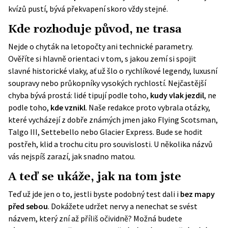
kvízů pustí, bývá překvapení skoro vždy stejné.
Kde rozhoduje původ, ne trasa
Nejde o chyták na letopočty ani technické parametry.
Ověříte si hlavně orientaci v tom, s jakou zemí si spojit
slavné historické vlaky, ať už šlo o rychlíkové legendy, luxusní
soupravy nebo průkopníky vysokých rychlostí. Nejčastější
chyba bývá prostá: lidé tipují podle toho,
kudy vlak jezdil
, ne
podle toho,
kde vznikl
. Naše redakce proto vybrala otázky,
které vycházejí z dobře známých jmen jako Flying Scotsman,
Talgo III, Settebello nebo Glacier Express. Bude se hodit
postřeh, klid a trochu citu pro souvislosti. U několika názvů
vás nejspíš zarazí, jak snadno matou.
A teď se ukáže, jak na tom jste
Teď už jde jen o to, jestli byste podobný test dali i
bez mapy
před sebou
. Dokážete udržet nervy a nenechat se svést
názvem, který zní až příliš očividně? Možná budete