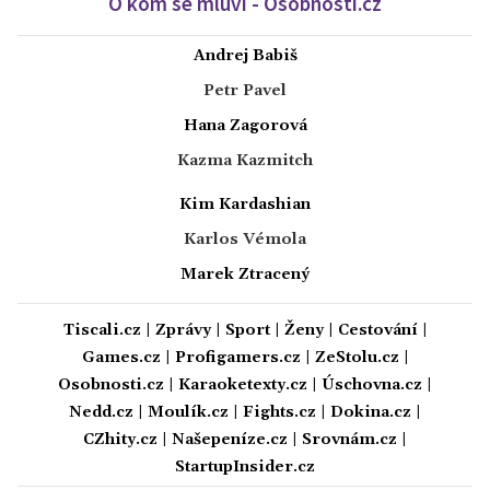
O kom se mluví - Osobnosti.cz
Andrej Babiš
Petr Pavel
Hana Zagorová
Kazma Kazmitch
Kim Kardashian
Karlos Vémola
Marek Ztracený
Tiscali.cz
|
Zprávy
|
Sport
|
Ženy
|
Cestování
|
Games.cz
|
Profigamers.cz
|
ZeStolu.cz
|
Osobnosti.cz
|
Karaoketexty.cz
|
Úschovna.cz
|
Nedd.cz
|
Moulík.cz
|
Fights.cz
|
Dokina.cz
|
CZhity.cz
|
Našepeníze.cz
|
Srovnám.cz
|
StartupInsider.cz