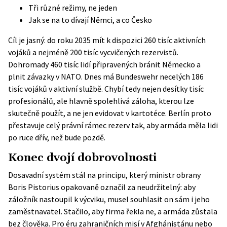
Tři různé režimy, ne jeden
Jak se na to dívají Němci, a co Česko
Cíl je jasný: do roku 2035 mít k dispozici 260 tisíc aktivních
vojáků a nejméně 200 tisíc vycvičených rezervistů.
Dohromady 460 tisíc lidí připravených bránit Německo a
plnit závazky v NATO. Dnes má Bundeswehr necelých 186
tisíc vojáků v aktivní službě. Chybí tedy nejen desítky tisíc
profesionálů, ale hlavně spolehlivá záloha, kterou lze
skutečně použít, a ne jen evidovat v kartotéce. Berlín proto
přestavuje celý právní rámec rezerv tak, aby armáda měla lidi
po ruce dřív, než bude pozdě.
Konec dvojí dobrovolnosti
Dosavadní systém stál na principu, který ministr obrany
Boris Pistorius opakovaně označil za neudržitelný: aby
záložník nastoupil k výcviku, musel souhlasit on sám i jeho
zaměstnavatel. Stačilo, aby firma řekla ne, a armáda zůstala
bez člověka. Pro éru zahraničních misí v Afghánistánu nebo