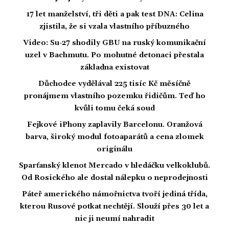
17 let manželství, tři děti a pak test DNA: Celina
zjistila, že si vzala vlastního příbuzného
Video: Su-27 shodily GBU na ruský komunikační
uzel v Bachmutu. Po mohutné detonaci přestala
základna existovat
Důchodce vydělával 225 tisíc Kč měsíčně
pronájmem vlastního pozemku řidičům. Teď ho
kvůli tomu čeká soud
Fejkové iPhony zaplavily Barcelonu. Oranžová
barva, široký modul fotoaparátů a cena zlomek
originálu
Sparťanský klenot Mercado v hledáčku velkoklubů.
Od Rosického ale dostal nálepku o neprodejnosti
Páteř amerického námořnictva tvoří jediná třída,
kterou Rusové potkat nechtějí. Slouží přes 30 let a
nic ji neumí nahradit