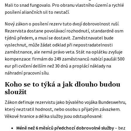
Mali to snad fungovalo. Pro obranu vlastního území a rychlé
posílení aliančních sil to nestačí.
Nový
zákon o posílení rezerv
tuto dvojí dobrovolnost ruší.
Rezervista dostane povolávací rozhodnutí, standardně osm
týdnů předem, a musí se dostavit. Zaměstnavatel bude
vyslechnut, může žádat odklad při nepostradatelnosti
zaměstnance, ale nemá právo veta. Stát na oplátku zvyšuje
kompenzace: firmám do 249 zaměstnanců nabízí paušál 500
eur při cvičení delším než 30 dnů a proplácí náklady na
náhradní pracovní sílu.
Koho se to týká a jak dlouho budou
sloužit
Zákon definuje rezervistu jako bývalého vojáka Bundeswehru,
který neztratil hodnost, nebo osobu s přijatým závazkem.
Věkové hranice a délka služby jsou odstupňované:
Méně než 6 měsíců předchozí dobrovolné služby
– bez