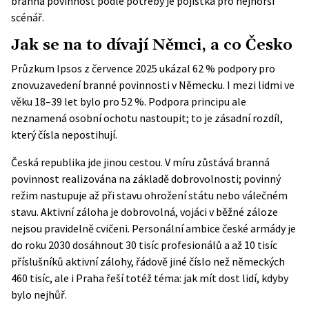
branná povinnost podle potřeby je pojistka pro nejhorší
scénář.
Jak se na to dívají Němci, a co Česko
Průzkum
Ipsos z července 2025
ukázal 62 % podpory pro
znovuzavedení branné povinnosti v Německu. I mezi lidmi ve
věku 18–39 let bylo pro 52 %. Podpora principu ale
neznamená osobní ochotu nastoupit; to je zásadní rozdíl,
který čísla nepostihují.
Česká republika jde jinou cestou. V míru zůstává branná
povinnost realizována na základě dobrovolnosti; povinný
režim nastupuje až při stavu ohrožení státu nebo válečném
stavu. Aktivní záloha je dobrovolná, vojáci v běžné záloze
nejsou pravidelně cvičeni. Personální ambice české armády je
do roku 2030 dosáhnout 30 tisíc profesionálů a až 10 tisíc
příslušníků aktivní zálohy, řádově jiné číslo než německých
460 tisíc, ale i Praha řeší totéž téma: jak mít dost lidí, kdyby
bylo nejhůř.