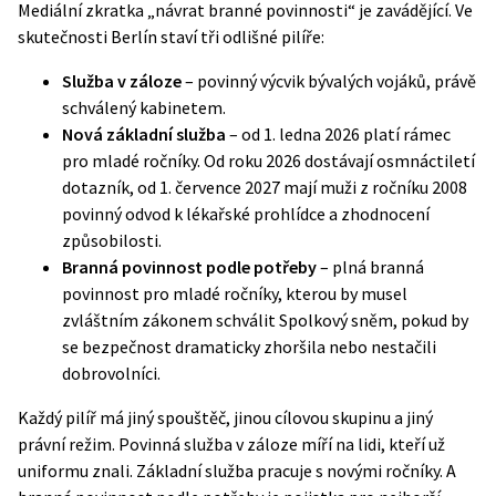
Mediální zkratka „návrat branné povinnosti“ je zavádějící. Ve
skutečnosti Berlín staví tři odlišné pilíře:
Služba v záloze
– povinný výcvik bývalých vojáků, právě
schválený kabinetem.
Nová základní služba
– od 1. ledna 2026 platí rámec
pro mladé ročníky. Od roku 2026 dostávají osmnáctiletí
dotazník, od 1. července 2027 mají muži z ročníku 2008
povinný odvod k lékařské prohlídce a zhodnocení
způsobilosti.
Branná povinnost podle potřeby
– plná branná
povinnost pro mladé ročníky, kterou by musel
zvláštním zákonem schválit Spolkový sněm, pokud by
se bezpečnost dramaticky zhoršila nebo nestačili
dobrovolníci.
Každý pilíř má jiný spouštěč, jinou cílovou skupinu a jiný
právní režim. Povinná služba v záloze míří na lidi, kteří už
uniformu znali. Základní služba pracuje s novými ročníky. A