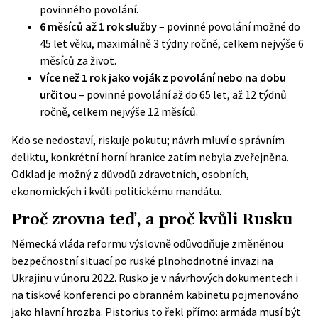
povinného povolání.
6 měsíců až 1 rok služby
– povinné povolání možné do
45 let věku, maximálně 3 týdny ročně, celkem nejvýše 6
měsíců za život.
Více než 1 rok jako voják z povolání nebo na dobu
určitou
– povinné povolání až do 65 let, až 12 týdnů
ročně, celkem nejvýše 12 měsíců.
Kdo se nedostaví, riskuje pokutu; návrh mluví o správním
deliktu, konkrétní horní hranice zatím nebyla zveřejněna.
Odklad je možný z důvodů zdravotních, osobních,
ekonomických i kvůli politickému mandátu.
Proč zrovna teď, a proč kvůli Rusku
Německá vláda reformu výslovně odůvodňuje změněnou
bezpečnostní situací po ruské plnohodnotné invazi na
Ukrajinu v únoru 2022. Rusko je v návrhových dokumentech i
na tiskové konferenci po obranném kabinetu pojmenováno
jako hlavní hrozba. Pistorius to řekl přímo: armáda musí být