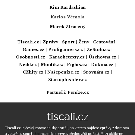
Kim Kardashian
Karlos Vémola
Marek Ztracený
Tiscali.cz
|
Zprávy
|
Sport
|
Ženy
|
Cestování
|
Games.cz
|
Profigamers.cz
|
ZeStolu.cz
|
Osobnosti.cz
|
Karaoketexty.cz
|
Úschovna.cz
|
Nedd.cz
|
Moulík.cz
|
Fights.cz
|
Dokina.cz
|
CZhity.cz
|
Našepeníze.cz
|
Srovnám.cz
|
StartupInsider.cz
Partneři:
Peníze.cz
Tiscali.cz
je český zpravodajský portál, na kterém najdete
zprávy
z domova
a ze světa,
sport
, finance nebo servis s předpovědí počasí. Mezi oblíbené