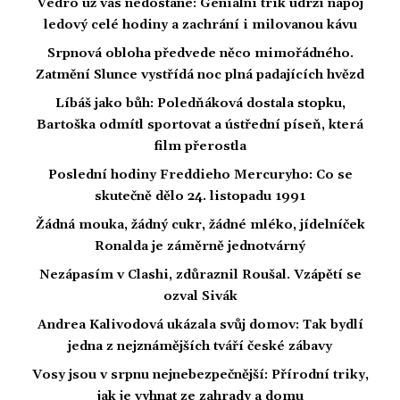
Vedro už vás nedostane: Geniální trik udrží nápoj
ledový celé hodiny a zachrání i milovanou kávu
Srpnová obloha předvede něco mimořádného.
Zatmění Slunce vystřídá noc plná padajících hvězd
Líbáš jako bůh: Poledňáková dostala stopku,
Bartoška odmítl sportovat a ústřední píseň, která
film přerostla
Poslední hodiny Freddieho Mercuryho: Co se
skutečně dělo 24. listopadu 1991
Žádná mouka, žádný cukr, žádné mléko, jídelníček
Ronalda je záměrně jednotvárný
Nezápasím v Clashi, zdůraznil Roušal. Vzápětí se
ozval Sivák
Andrea Kalivodová ukázala svůj domov: Tak bydlí
jedna z nejznámějších tváří české zábavy
Vosy jsou v srpnu nejnebezpečnější: Přírodní triky,
jak je vyhnat ze zahrady a domu