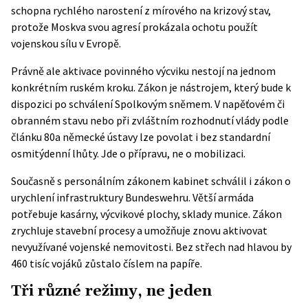
schopna rychlého narostení z mírového na krizový stav,
protože Moskva svou agresí prokázala ochotu použít
vojenskou sílu v Evropě.
Právně ale aktivace povinného výcviku nestojí na jednom
konkrétním ruském kroku. Zákon je nástrojem, který bude k
dispozici po schválení Spolkovým sněmem. V napěťovém či
obranném stavu nebo při zvláštním rozhodnutí vlády podle
článku 80a německé ústavy lze povolat i bez standardní
osmitýdenní lhůty. Jde o přípravu, ne o mobilizaci.
Současně s personálním zákonem kabinet schválil i
zákon o
urychlení infrastruktury Bundeswehru
. Větší armáda
potřebuje kasárny, výcvikové plochy, sklady munice. Zákon
zrychluje stavební procesy a umožňuje znovu aktivovat
nevyužívané vojenské nemovitosti. Bez střech nad hlavou by
460 tisíc vojáků zůstalo číslem na papíře.
Tři různé režimy, ne jeden