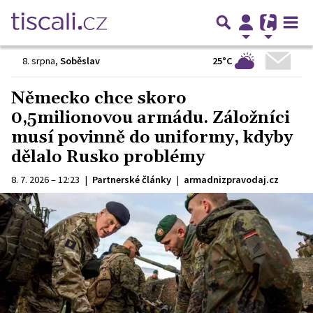
25°C
8. srpna
,
Soběslav
Německo chce skoro
0,5milionovou armádu. Záložníci
musí povinně do uniformy, kdyby
dělalo Rusko problémy
8. 7. 2026 – 12:23
|
Partnerské články
|
armadnizpravodaj.cz