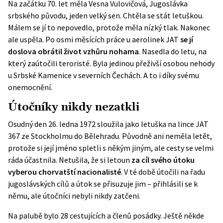
Na začátku 70. let měla Vesna Vulovičová, Jugoslávka
srbského původu, jeden velký sen. Chtěla se stát letuškou.
Málem se jí to nepovedlo, protože měla nízký tlak. Nakonec
ale uspěla. Po osmi měsících práce u aerolinek JAT
se jí
doslova obrátil život vzhůru nohama
. Nasedla do letu, na
který zaútočili teroristé. Byla jedinou přeživší osobou nehody
u Srbské Kamenice v severních Čechách. A to i díky svému
onemocnění.
Útočníky nikdy nezatkli
Osudný den 26. ledna 1972 sloužila jako letuška na lince JAT
367 ze Stockholmu do Bělehradu. Původně ani neměla letět,
protože si její jméno spletli s někým jiným, ale cesty se velmi
ráda účastnila. Netušila, že si letoun
za cíl svého útoku
vyberou chorvatští nacionalisté
. V té době útočili na řadu
jugoslávských cílů a útok se přisuzuje jim – přihlásili se k
němu, ale útočníci nebyli nikdy zatčeni.
Na palubě bylo 28 cestujících a členů posádky. Ještě někde