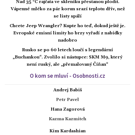
Nad 35 °C rajčata ve skleníku přestanou plodit.
Vápenné mléko za pár korun srazí teplotu dřív, než
se listy spálí
Chcete Jeep Wrangler? Kupte ho teď, dokud ještě je.
Evropské emisní limity ho brzy vyřadí z nabídky
nadobro
Rusko se po 60 letech loučí s legendární
„Buchankou“. Zvolilo si nástupce: SKM M9, který
není ruský, ale „přemalovaný Číňan“
O kom se mluví - Osobnosti.cz
Andrej Babiš
Petr Pavel
Hana Zagorová
Kazma Kazmitch
Kim Kardashian