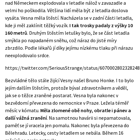
nad
Německem
explodovala v letadle nálož v zavazadle a
velmi ho poškodila. Většina lidí měla být z letadla doslova
vysáta. Vesna měla štěstí. Nacházela se v zadní části letadla,
kde ji měl zaklínit těžký vozík.
I tak trosky padaly z výšky 10
160 metrů
. Druhým štěstím letušky bylo, že se část letadla
smýkla po napadaném sněhu, což náraz do jisté míry
zbrzdilo. Podle lékařů jí díky jejímu nízkému tlaku při nárazu
neexplodovalo srdce.
https://twitter.com/SeriousStrange/status/607000280232824
Bezvládné tělo stále žijící Vesny našel Bruno Honke. I to bylo
jejím dalším štěstím, protože býval zdravotníkem a věděl,
jak se o těžce zraněné postarat. Vesna byla nakonec v
bezvědomí převezena do nemocnice v Praze. Ležela téměř
měsíc v kómatu.
Měla zlomené obě nohy, obratle i pánev a
další vážná zranění
. Na samotnou havárii si nepamatovala,
paměť se jí vracela jen pomalu. Nakonec byla převezena do
Bělehradu. Letecky, cesty
letadlem
se nebála. Během 16