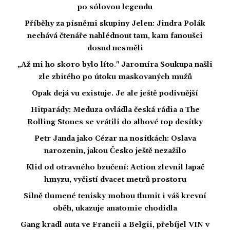
po sólovou legendu
Příběhy za písněmi skupiny Jelen: Jindra Polák
nechává čtenáře nahlédnout tam, kam fanoušci
dosud nesměli
„Až mi ho skoro bylo líto." Jaromíra Soukupa našli
zle zbitého po útoku maskovaných mužů
Opak dejá vu existuje. Je ale ještě podivnější
Hitparády: Meduza ovládla česká rádia a The
Rolling Stones se vrátili do albové top desítky
Petr Janda jako Cézar na nosítkách: Oslava
narozenin, jakou Česko ještě nezažilo
Klid od otravného bzučení: Action zlevnil lapač
hmyzu, vyčistí dvacet metrů prostoru
Silně tlumené tenisky mohou tlumit i váš krevní
oběh, ukazuje anatomie chodidla
Gang kradl auta ve Francii a Belgii, přebíjel VIN v