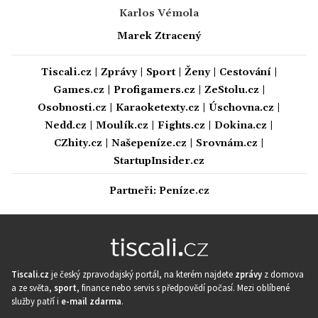
Karlos Vémola
Marek Ztracený
Tiscali.cz
|
Zprávy
|
Sport
|
Ženy
|
Cestování
|
Games.cz
|
Profigamers.cz
|
ZeStolu.cz
|
Osobnosti.cz
|
Karaoketexty.cz
|
Úschovna.cz
|
Nedd.cz
|
Moulík.cz
|
Fights.cz
|
Dokina.cz
|
CZhity.cz
|
Našepeníze.cz
|
Srovnám.cz
|
StartupInsider.cz
Partneři:
Peníze.cz
Tiscali.cz
je český zpravodajský portál, na kterém najdete
zprávy
z domova
a ze světa,
sport
, finance nebo servis s předpovědí počasí. Mezi oblíbené
služby patří i
e-mail zdarma
.