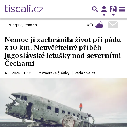
28°C
9. srpna
,
Roman
Nemoc jí zachránila život při pádu
z 10 km. Neuvěřitelný příběh
jugoslávské letušky nad severními
Čechami
4. 6. 2026 – 16:29
|
Partnerské články
|
vedazive.cz