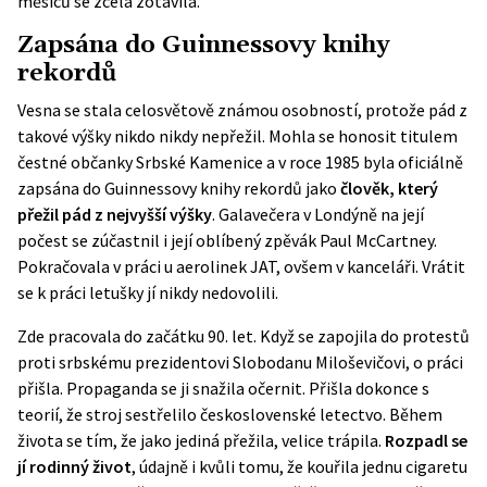
měsíců se zcela zotavila.
Zapsána do Guinnessovy knihy
rekordů
Vesna se stala celosvětově známou osobností, protože pád z
takové výšky nikdo nikdy nepřežil. Mohla se honosit titulem
čestné občanky Srbské Kamenice a v roce 1985 byla oficiálně
zapsána do Guinnessovy knihy rekordů jako
člověk, který
přežil pád z nejvyšší výšky
. Galavečera v Londýně na její
počest se zúčastnil i její oblíbený zpěvák Paul McCartney.
Pokračovala v práci u aerolinek JAT, ovšem v kanceláři. Vrátit
se k práci letušky jí nikdy nedovolili.
Zde pracovala do začátku 90. let. Když se zapojila do protestů
proti srbskému prezidentovi Slobodanu Miloševičovi, o práci
přišla. Propaganda se ji snažila očernit. Přišla dokonce s
teorií, že stroj sestřelilo československé letectvo. Během
života se tím, že jako jediná přežila, velice trápila.
Rozpadl se
jí rodinný život
, údajně i kvůli tomu, že kouřila jednu cigaretu