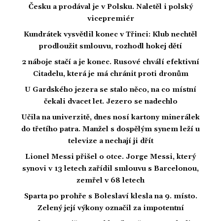
Česku a prodával je v Polsku. Naletěl i polský
vicepremiér
Kundrátek vysvětlil konec v Třinci: Klub nechtěl
prodloužit smlouvu, rozhodl hokej dětí
2 náboje stačí a je konec. Rusové chválí efektivní
Citadelu, která je má chránit proti dronům
U Gardského jezera se stalo něco, na co místní
čekali dvacet let. Jezero se nadechlo
Učila na univerzitě, dnes nosí kartony minerálek
do třetího patra. Manžel s dospělým synem leží u
televize a nechají ji dřít
Lionel Messi přišel o otce. Jorge Messi, který
synovi v 13 letech zařídil smlouvu s Barcelonou,
zemřel v 68 letech
Sparta po prohře s Boleslaví klesla na 9. místo.
Zelený její výkony označil za impotentní