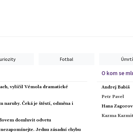
uriozity
Fotbal
Úmrtí
O kom se mlu
rach, vylíčil Vémola dramatické
Andrej Babiš
Petr Pavel
 naruby. Čeká je štěstí, odměna i
Hana Zagorov
Kazma Kazmi
radovem domluvit odvetu
a nezapomínejte. Jednu zásadní chybu