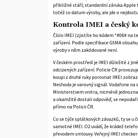
přibližné stáří; standardní záruka Apple 
totéž co datum výroby, ale jde o nejdostu
Kontrola IMEI a český k
Číslo IMEI (zjistíte ho kódem *#06# na t
zařízení. Podle specifikace
GSMA
obsahuje
výroby v něm zakódované není.
V českém prostředí je IMEI důležité z jin
odcizených zařízení. Policie ČR provozuj
koupi z druhé ruky porovnat IMEI zobraze
Neshoda je varovný signál. Vodafone na 
Ministerstvem vnitra, nicméně jednozna
a okamžitě dostali odpověď, se nepodaři
přímo na Policii ČR.
Co se týče splátkových závazků, ty se u
samotné IMEI. O2 uvádí, že krádež telefo
převodem smlouvy. Veřejný IMEI checker 