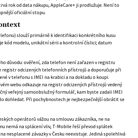
trvá rok od data nákupu, AppleCare+ ji prodlužuje. Není to
pnější oficiální stopu.
ontext
elefonu) slouží primárně k identifikaci konkrétního kusu
 kód modelu, unikátní sérii a kontrolní číslici; datum
ého důvodu: ověření, zda telefon není zařazen v registru
e registr odcizených telefonních přístrojů a doporučuje při
né v telefonu s IMEI na krabici a na dokladu o koupi.
svém webu odkazuje na registr odcizených přístrojů vedený
čný veřejný samoobslužný formulář, kam byste zadali IMEI
lo dohledat. Při pochybnostech je nejbezpečnější obrátit se
 českých operátorů vážou na smlouvu zákazníka, ne na
nu nemá na splácení vliv, T-Mobile řeší převod splátek
na nesplacené závazky v Česku neexistuje. Jediná spolehlivá