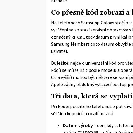
hledáte.
Co přesně kód zobrazí a
Na telefonech Samsung Galaxy stačí otevř
vytáčení se zobrazí servisní obrazovka 
označený
RF Cal
, tedy datum první kali
Samsung Members
toto datum obvykle od
uživatel.
Důležité: nejde o univerzální kód pro vš
kódů se může lišit podle modelu a operá
6.0 a vyšší) mohou být některé servisní
Apple žádný obdobný vytáčecí postup pro 
Tři data, která se vyplatí
Při koupi použitého telefonu se potkávát
většina kupujících rozdíl nezná.
Datum výroby
– den, kdy telefon 
z kódu
#12580
369#, případně sériov