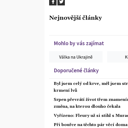
Nejnovější články
Mohlo by vás zajímat
Válka na Ukrajině
K
Doporučené články
Byl jsem celý od krve, měl jsem st
krmení lvů
Srpen převrátí život třem znamením
změna, na kterou dlouho čekala
Vyřízeno: Fleury už si stihl s Mu
Při bouřce na těchto pár věcí dom