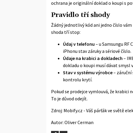
ochrana je originální doklad o koupi s po
Pravidlo tří shody
Žádný jednotlivý kód ani jedno číslo vám
shoda tří stop:
Údaj v telefonu
– u Samsungu RF Ca
iPhonu stav záruky a sériové číslo.
Údaje na krabici a dokladech
– IME
dokladu o koupi musí dávat smysl 
Stav v systému výrobce
– záruční
kontrolu krytí.
Pokud se prodejce vymlouvá, že krabici ne
To je důvod odejít.
Zdroj:
Mobify.cz - Váš párťák ve světě ele
Autor:
Oliver Cerman