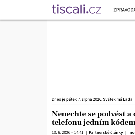
ZPRAVODA
Dnes je
pátek
7. srpna
2026
.
Svátek má
Lada
Nenechte se podvést a o
telefonu jedním kódem.
13. 6. 2026 – 14:41
|
Partnerské články
|
mob