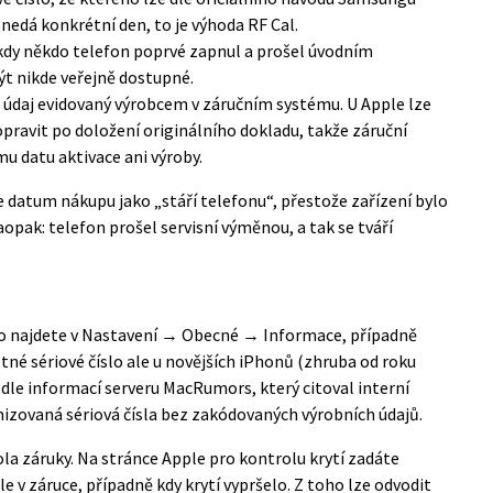
e nedá konkrétní den, to je výhoda RF Cal.
kdy někdo telefon poprvé zapnul a prošel úvodním
t nikde veřejně dostupné.
 údaj evidovaný výrobcem v záručním systému. U Apple lze
pravit po doložení originálního dokladu, takže záruční
 datu aktivace ani výroby.
e datum nákupu jako „stáří telefonu“, přestože zařízení bylo
pak: telefon prošel servisní výměnou, a tak se tváří
íslo najdete v Nastavení → Obecné → Informace, případně
tné sériové číslo ale u novějších iPhonů (zhruba od roku
dle informací serveru
MacRumors
, který citoval interní
izovaná sériová čísla bez zakódovaných výrobních údajů.
ola záruky. Na stránce
Apple pro kontrolu krytí
zadáte
tále v záruce, případně kdy krytí vypršelo. Z toho lze odvodit