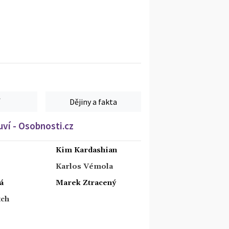
Dějiny a fakta
ví - Osobnosti.cz
Kim Kardashian
Karlos Vémola
á
Marek Ztracený
tch