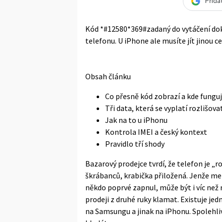
Přida
Kód *#12580*369#zadaný do vytáčení do
telefonu. U iPhone ale musíte jít jinou c
Obsah článku
Co přesně kód zobrazí a kde fungu
Tři data, která se vyplatí rozlišova
Jak na to u iPhonu
Kontrola IMEI a český kontext
Pravidlo tří shody
Bazarový prodejce tvrdí, že telefon je „ro
škrábanců, krabička přiložená. Jenže me
někdo poprvé zapnul, může být i víc než r
prodeji z druhé ruky klamat. Existuje jed
na Samsungu a jinak na iPhonu. Spolehliv