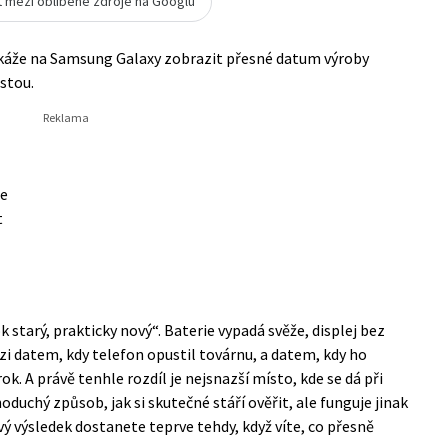
t mezi oblíbené zdroje na Googlu
káže na Samsung Galaxy zobrazit přesné datum výroby
estou.
je
t
k starý, prakticky nový“. Baterie vypadá svěže, displej bez
zi datem, kdy telefon opustil továrnu, a datem, kdy ho
ok. A právě tenhle rozdíl je nejsnazší místo, kde se dá při
noduchý způsob, jak si skutečné stáří ověřit, ale funguje jinak
ý výsledek dostanete teprve tehdy, když víte, co přesně