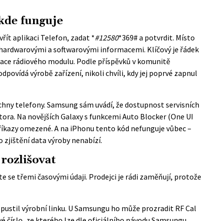
 kde funguje
ít aplikaci Telefon, zadat *
#12580
*369# a potvrdit. Místo
s hardwarovými a softwarovými informacemi. Klíčový je řádek
brace rádiového modulu. Podle příspěvků v komunitě
povídá výrobě zařízení, nikoli chvíli, kdy jej poprvé zapnul
echny telefony. Samsung sám uvádí, že dostupnost servisních
tora. Na novějších Galaxy s funkcemi Auto Blocker (One UI
 příkazy omezené. A na iPhonu tento kód nefunguje vůbec –
zjištění data výroby nenabízí.
 rozlišovat
e se třemi časovými údaji. Prodejci je rádi zaměňují, protože
opustil výrobní linku. U Samsungu ho může prozradit RF Cal
é číslo, ze kterého lze dle
oficiálního návodu Samsungu