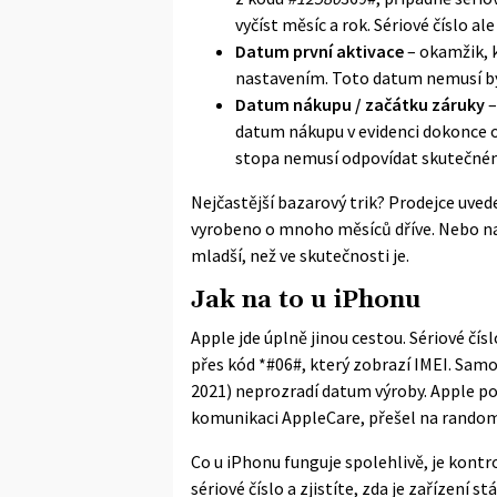
vyčíst měsíc a rok. Sériové číslo al
Datum první aktivace
– okamžik, 
nastavením. Toto datum nemusí bý
Datum nákupu / začátku záruky
–
datum nákupu v evidenci dokonce o
stopa nemusí odpovídat skutečnému
Nejčastější bazarový trik? Prodejce uved
vyrobeno o mnoho měsíců dříve. Nebo nao
mladší, než ve skutečnosti je.
Jak na to u iPhonu
Apple jde úplně jinou cestou. Sériové č
přes kód *#06#, který zobrazí IMEI. Samo
2021) neprozradí datum výroby. Apple po
komunikaci AppleCare, přešel na random
Co u iPhonu funguje spolehlivě, je kontr
sériové číslo a zjistíte, zda je zařízení s