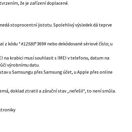
tvrzením, že je zařízení doplacené.
 nedá stoprocentní jistotu. Spolehlivý výsledek dá teprve
l z kódu *
#12580
*369# nebo dekódované sériové číslo; u
I na krabici musí souhlasit s IMEI v telefonu, datum na
vůči výrobnímu datu.
 stav u Samsungu přes Samsung účet, u Apple přes online
má, doklad ztratil a záruční stav „neřešil“, to není smůla.
ktroniky