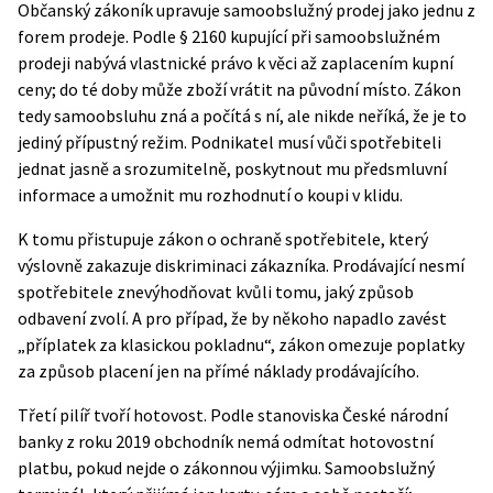
Občanský zákoník
upravuje samoobslužný prodej jako jednu z
forem prodeje. Podle § 2160 kupující při samoobslužném
prodeji nabývá vlastnické právo k věci až zaplacením kupní
ceny; do té doby může zboží vrátit na původní místo. Zákon
tedy samoobsluhu zná a počítá s ní, ale nikde neříká, že je to
jediný přípustný režim. Podnikatel musí vůči spotřebiteli
jednat jasně a srozumitelně, poskytnout mu předsmluvní
informace a umožnit mu rozhodnutí o koupi v klidu.
K tomu přistupuje
zákon o ochraně spotřebitele
, který
výslovně zakazuje diskriminaci zákazníka. Prodávající nesmí
spotřebitele znevýhodňovat kvůli tomu, jaký způsob
odbavení zvolí. A pro případ, že by někoho napadlo zavést
„příplatek za klasickou pokladnu“, zákon omezuje poplatky
za způsob placení jen na přímé náklady prodávajícího.
Třetí pilíř tvoří hotovost. Podle
stanoviska České národní
banky
z roku 2019 obchodník nemá odmítat hotovostní
platbu, pokud nejde o zákonnou výjimku. Samoobslužný