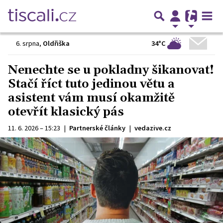
34°C
6. srpna
,
Oldřiška
Nenechte se u pokladny šikanovat!
Stačí říct tuto jedinou větu a
asistent vám musí okamžitě
otevřít klasický pás
11. 6. 2026 – 15:23
|
Partnerské články
|
vedazive.cz