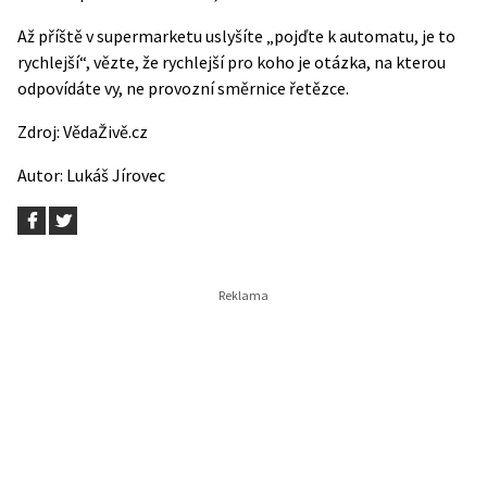
Až příště v supermarketu uslyšíte „pojďte k automatu, je to
rychlejší“, vězte, že rychlejší pro koho je otázka, na kterou
odpovídáte vy, ne provozní směrnice řetězce.
Zdroj:
VědaŽivě.cz
Autor:
Lukáš Jírovec