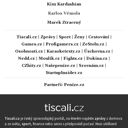
Kim Kardashian
Karlos Vémola
Marek Ztracený
Tiscali.cz
|
Zprávy
|
Sport
|
Ženy
|
Cestování
|
Games.cz
|
Profigamers.cz
|
ZeStolu.cz
|
Osobnosti.cz
|
Karaoketexty.cz
|
Úschovna.cz
|
Nedd.cz
|
Moulík.cz
|
Fights.cz
|
Dokina.cz
|
CZhity.cz
|
Našepeníze.cz
|
Srovnám.cz
|
StartupInsider.cz
Partneři:
Peníze.cz
Tiscali.cz
je český zpravodajský portál, na kterém najdete
zprávy
z domova
a ze světa,
sport
, finance nebo servis s předpovědí počasí. Mezi oblíbené