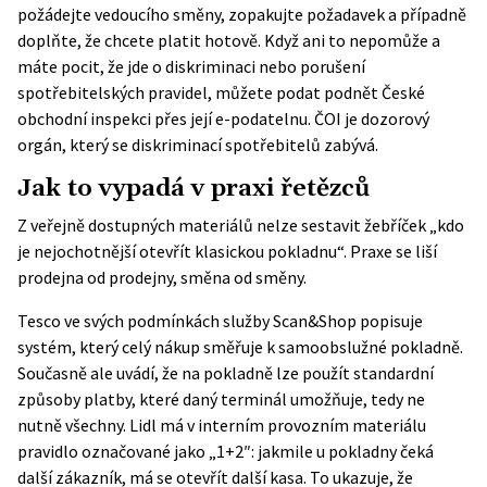
požádejte vedoucího směny, zopakujte požadavek a případně
doplňte, že chcete platit hotově. Když ani to nepomůže a
máte pocit, že jde o diskriminaci nebo porušení
spotřebitelských pravidel, můžete podat podnět
České
obchodní inspekci
přes její e-podatelnu. ČOI je dozorový
orgán, který se diskriminací spotřebitelů zabývá.
Jak to vypadá v praxi řetězců
Z veřejně dostupných materiálů nelze sestavit žebříček „kdo
je nejochotnější otevřít klasickou pokladnu“. Praxe se liší
prodejna od prodejny, směna od směny.
Tesco ve svých podmínkách služby Scan&Shop popisuje
systém, který celý nákup směřuje k samoobslužné pokladně.
Současně ale uvádí, že na pokladně lze použít standardní
způsoby platby, které daný terminál umožňuje, tedy ne
nutně všechny. Lidl má v interním provozním materiálu
pravidlo označované jako „1+2″: jakmile u pokladny čeká
další zákazník, má se otevřít další kasa. To ukazuje, že