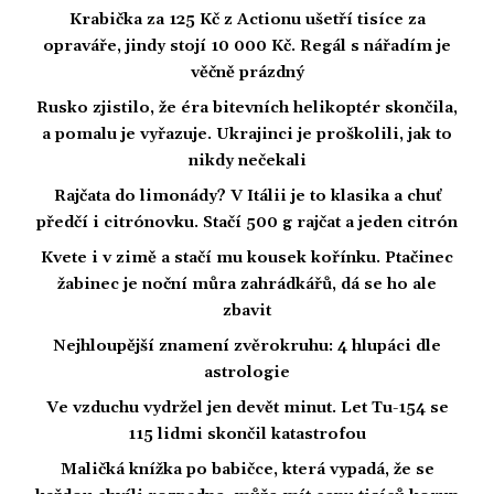
Krabička za 125 Kč z Actionu ušetří tisíce za
opraváře, jindy stojí 10 000 Kč. Regál s nářadím je
věčně prázdný
Rusko zjistilo, že éra bitevních helikoptér skončila,
a pomalu je vyřazuje. Ukrajinci je proškolili, jak to
nikdy nečekali
Rajčata do limonády? V Itálii je to klasika a chuť
předčí i citrónovku. Stačí 500 g rajčat a jeden citrón
Kvete i v zimě a stačí mu kousek kořínku. Ptačinec
žabinec je noční můra zahrádkářů, dá se ho ale
zbavit
Nejhloupější znamení zvěrokruhu: 4 hlupáci dle
astrologie
Ve vzduchu vydržel jen devět minut. Let Tu-154 se
115 lidmi skončil katastrofou
Maličká knížka po babičce, která vypadá, že se