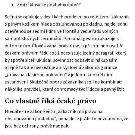
Zmizí klasické pokladny úplně?
Scéna se opakuje v desítkách prodejen po celé zemi: zákazník
s plným košíkem hledá obsluhovanou pokladnu, najde jednu
otevřenou se sedmi lidmi ve frontě a vedle řadu volných
samoobslužných terminálů. Personál gestem ukazuje k
automatům. Člověk váhá, podvolí se, a přitom nemusel. V
českém právním řádu totiž neexistuje jediný paragraf, který
by spotřebiteli ukládal povinnost odbavit si nákup sám.
Stejně tak ale neexistuje ani výslovná zákonná garance
„práva na klasickou pokladnu“ v jednom konkrétním
ustanovení. Skutečná opora zákazníka stojí na kombinaci
několika pravidel, která dohromady tvoří docela pevný štít.
Co vlastně říká české právo
Hledáte-li v zákoně větu „zákazník má právo na
obsluhovanou pokladnu“, nenajdete ji. Ale to neznamená, že
jste bez ochrany, právě naopak.