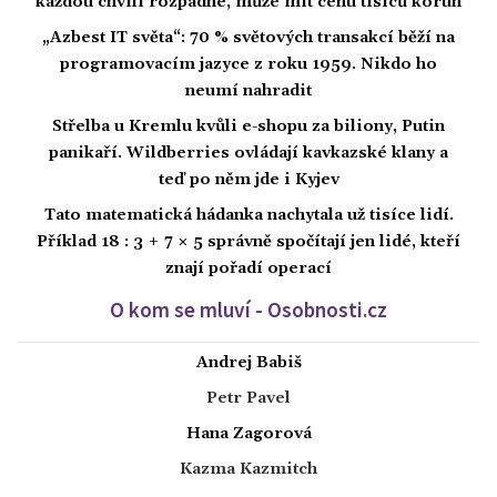
každou chvíli rozpadne, může mít cenu tisíců korun
„Azbest IT světa“: 70 % světových transakcí běží na
programovacím jazyce z roku 1959. Nikdo ho
neumí nahradit
Střelba u Kremlu kvůli e-shopu za biliony, Putin
panikaří. Wildberries ovládají kavkazské klany a
teď po něm jde i Kyjev
Tato matematická hádanka nachytala už tisíce lidí.
Příklad 18 : 3 + 7 × 5 správně spočítají jen lidé, kteří
znají pořadí operací
O kom se mluví - Osobnosti.cz
Andrej Babiš
Petr Pavel
Hana Zagorová
Kazma Kazmitch