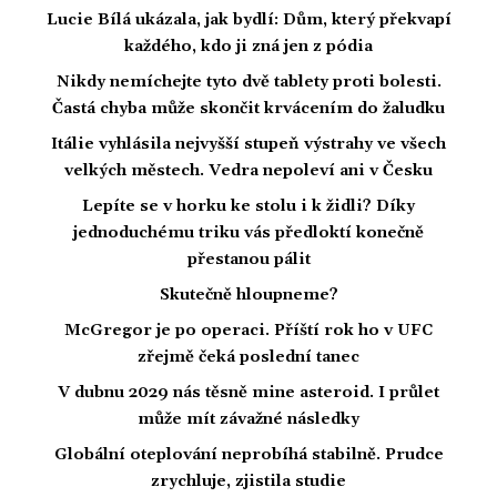
Lucie Bílá ukázala, jak bydlí: Dům, který překvapí
každého, kdo ji zná jen z pódia
Nikdy nemíchejte tyto dvě tablety proti bolesti.
Častá chyba může skončit krvácením do žaludku
Itálie vyhlásila nejvyšší stupeň výstrahy ve všech
velkých městech. Vedra nepoleví ani v Česku
Lepíte se v horku ke stolu i k židli? Díky
jednoduchému triku vás předloktí konečně
přestanou pálit
Skutečně hloupneme?
McGregor je po operaci. Příští rok ho v UFC
zřejmě čeká poslední tanec
V dubnu 2029 nás těsně mine asteroid. I průlet
může mít závažné následky
Globální oteplování neprobíhá stabilně. Prudce
zrychluje, zjistila studie