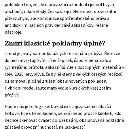
pokladen tím, že jde o provozní rozhodnutí jednotlivých
obchodů, nikoli vlády. Česko stojí někde mezi: univerzální
příkaz chybí, ale kombinace spotřebitelského práva a
antidiskriminačních pravidel dává zákazníkovi reálné
nástroje.
Zmizí klasické pokladny úplně?
Trend je jasný: samoobslužných terminálů přibývá. Řetězce
do nich investují kvůli řízení špiček, úspoře personálu a
rychlejšímu průtoku zákazníků. Ale z dostupných materiálů k
roku 2026 nevyplývá, že by některý z velkých českých řetězců
oznamoval plošné zrušení obsluhovaných pokladen.
Hybridní model (automaty vedle klasických kas) zatím
přežívá.
Podle nás je to logické. Dokud existují zákazníci platící
hotově, lidé s hendikepem, senioři nebo prostě kdokoli, kdo
nechce skenovat dvacet položek sám, obsluhovaná pokladna
zůstává provozní nutností, ne laskavostí.