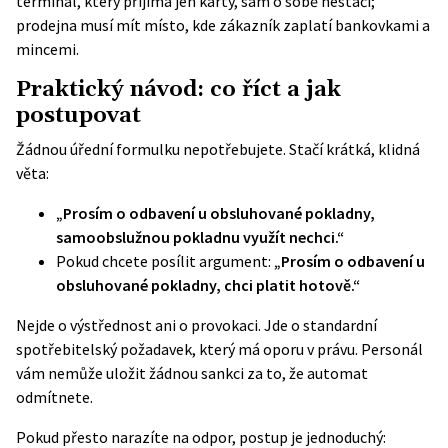
terminál, který přijímá jen karty, sám o sobě nestačí;
prodejna musí mít místo, kde zákazník zaplatí bankovkami a
mincemi.
Praktický návod: co říct a jak
postupovat
Žádnou úřední formulku nepotřebujete. Stačí krátká, klidná
věta:
„Prosím o odbavení u obsluhované pokladny,
samoobslužnou pokladnu využít nechci.“
Pokud chcete posílit argument:
„Prosím o odbavení u
obsluhované pokladny, chci platit hotově.“
Nejde o výstřednost ani o provokaci. Jde o standardní
spotřebitelský požadavek, který má oporu v právu. Personál
vám nemůže uložit žádnou sankci za to, že automat
odmítnete.
Pokud přesto narazíte na odpor, postup je jednoduchý: