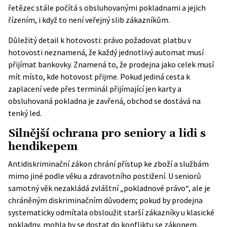
řetězec stále počítá s obsluhovanými pokladnami a jejich
řízením, i když to není veřejný slib zákazníkům.
Důležitý detail k hotovosti: právo požadovat platbu v
hotovosti neznamená, že každý jednotlivý automat musí
přijímat bankovky. Znamená to, že prodejna jako celek musí
mít místo, kde hotovost přijme. Pokud jediná cesta k
zaplacení vede přes terminál přijímající jen karty a
obsluhovaná pokladna je zavřená, obchod se dostává na
tenký led.
Silnější ochrana pro seniory a lidi s
hendikepem
Antidiskriminační zákon chrání přístup ke zboží a službám
mimo jiné podle věku a zdravotního postižení. U seniorů
samotný věk nezakládá zvláštní „pokladnové právo“, ale je
chráněným diskriminačním důvodem; pokud by prodejna
systematicky odmítala obsloužit starší zákazníky u klasické
pokladny, mohla by se dostat do konfliktu se zákonem.