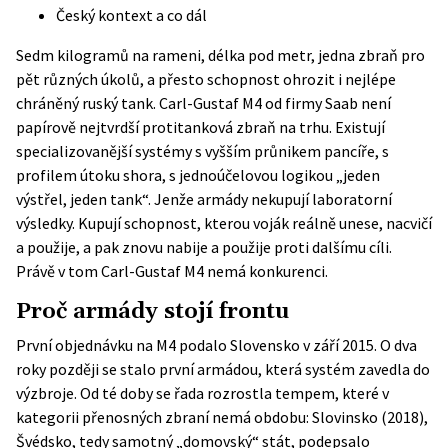
Český kontext a co dál
Sedm kilogramů na rameni, délka pod metr, jedna zbraň pro
pět různých úkolů, a přesto schopnost ohrozit i nejlépe
chráněný ruský tank. Carl-Gustaf M4 od firmy Saab není
papírově nejtvrdší protitanková zbraň na trhu. Existují
specializovanější systémy s vyšším průnikem pancíře, s
profilem útoku shora, s jednoúčelovou logikou „jeden
výstřel, jeden tank“. Jenže armády nekupují laboratorní
výsledky. Kupují schopnost, kterou voják reálně unese, nacvičí
a použije, a pak znovu nabije a použije proti dalšímu cíli.
Právě v tom Carl-Gustaf M4 nemá konkurenci.
Proč armády stojí frontu
První objednávku na M4 podalo Slovensko v září 2015. O dva
roky později se stalo první armádou, která systém zavedla do
výzbroje. Od té doby se řada rozrostla tempem, které v
kategorii přenosných zbraní nemá obdobu: Slovinsko (2018),
Švédsko, tedy samotný „domovský“ stát, podepsalo