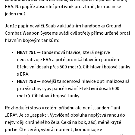
ERA. Na papíře absurdní protivník pro zbraň, kterou nese
jeden muž.
Jenže papír neválčí. Saab v aktuálním
handbooku Ground
Combat Weapon Systems
uvádí dvě střely přímo určené proti
hlavním bojovým tankům:
HEAT 751
— tandemová hlavice, která nejprve
neutralizuje ERA a poté proniká hlavním pancířem.
Efektivní dosah přes 500 metrů. Cíl: hlavní bojové tanky
s ERA.
HEAT 758
— novější tandemová hlavice optimalizovaná
pro všechny typy pancéřování. Efektivní dosah 600
metrů. Cíl: hlavní bojové tanky.
Rozhodující slovo v celém příběhu ale není „tandem“ ani
„ERA“. Je to „aspekt“. Vycvičená obsluha neplýtvá ranou do
nejtvrději chráněného čela. Čeká na bok, záď, méně kryté
partie. Čte terén, vybírá moment, komunikuje v