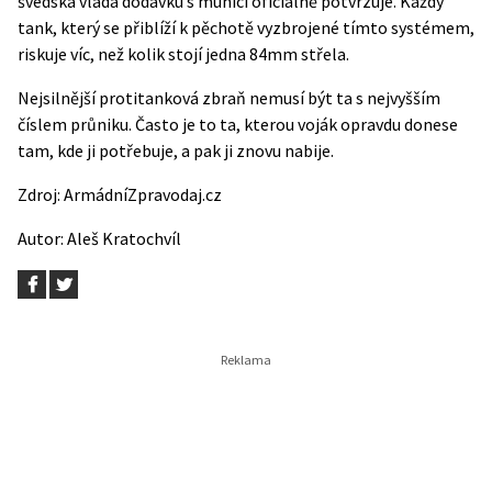
švédská vláda dodávku s municí
oficiálně potvrzuje
. Každý
tank, který se přiblíží k pěchotě vyzbrojené tímto systémem,
riskuje víc, než kolik stojí jedna 84mm střela.
Nejsilnější protitanková zbraň nemusí být ta s nejvyšším
číslem průniku. Často je to ta, kterou voják opravdu donese
tam, kde ji potřebuje, a pak ji znovu nabije.
Zdroj:
ArmádníZpravodaj.cz
Autor:
Aleš Kratochvíl