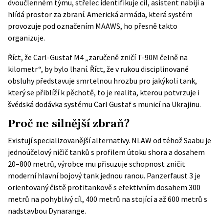
dvoučlenném týmu, střelec identifikuje cíl, asistent nabíjí a
hlídá prostor za zbraní. Americká armáda, která systém
provozuje pod označením MAAWS, ho přesně takto
organizuje.
Říct, že Carl-Gustaf M4 „zaručeně zničí T-90M čelně na
kilometr“, by bylo lhaní. Říct, že v rukou disciplinované
obsluhy představuje smrtelnou hrozbu pro jakýkoli tank,
který se přiblíží k pěchotě, to je realita, kterou potvrzuje i
švédská dodávka systému Carl Gustaf s municí na Ukrajinu.
Proč ne silnější zbraň?
Existují specializovanější alternativy. NLAW od téhož Saabu je
jednoúčelový ničič tanků s profilem útoku shora a dosahem
20–800 metrů, výrobce mu přisuzuje schopnost zničit
moderní hlavní bojový tank jednou ranou. Panzerfaust 3 je
orientovaný čistě protitankově s efektivním dosahem 300
metrů na pohyblivý cíl, 400 metrů na stojící a až 600 metrů s
nadstavbou Dynarange.