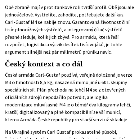
Obě zbraně mají v protitankové roli tvrdší profil. Obě jsou ale
jednoúčelové. Vystřelíte, zahodíte, potřebujete další kus.
Carl-Gustaf M4 se nabije znovu. Garantovaná životnost činí
tisíc plnorážových výstřelů, a integrovaný čítač výstřelů
přesně sleduje, kolik jich zbývá. Pro armádu, která řeší
rozpočet, logistiku a výcvik desítek tisíc vojáků, je tohle
argument silnější než pár milimetrů průniku navíc.
Český kontext a co dál
Česká armáda Carl-Gustaf používá, veřejně doložená je verze
M3 o hmotnosti 8,5 kg, nasazená mimo jiné u 601. skupiny
speciálních sil. Plán přechodu na lehčí M4 se z otevřených
oficiálních zdrojů nepodařilo potvrdit, ale logika
modernizace mluví jasně: M4 je o téměř dva kilogramy lehčí,
kratší, digitalizovaný a plně kompatibilní se vší municí,
kterou Armáda České republiky pro starší verzi už skladuje.
Na Ukrajině systém Carl Gustaf prokazatelně působí,