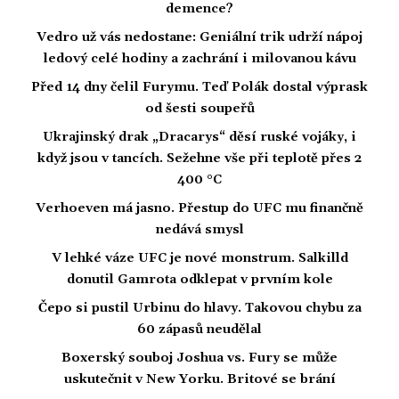
demence?
Vedro už vás nedostane: Geniální trik udrží nápoj
ledový celé hodiny a zachrání i milovanou kávu
Před 14 dny čelil Furymu. Teď Polák dostal výprask
od šesti soupeřů
Ukrajinský drak „Dracarys“ děsí ruské vojáky, i
když jsou v tancích. Sežehne vše při teplotě přes 2
400 °C
Verhoeven má jasno. Přestup do UFC mu finančně
nedává smysl
V lehké váze UFC je nové monstrum. Salkilld
donutil Gamrota odklepat v prvním kole
Čepo si pustil Urbinu do hlavy. Takovou chybu za
60 zápasů neudělal
Boxerský souboj Joshua vs. Fury se může
uskutečnit v New Yorku. Britové se brání