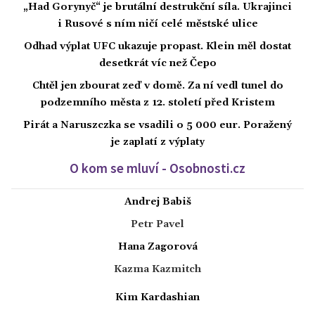
„Had Gorynyč“ je brutální destrukční síla. Ukrajinci
i Rusové s ním ničí celé městské ulice
Odhad výplat UFC ukazuje propast. Klein měl dostat
desetkrát víc než Čepo
Chtěl jen zbourat zeď v domě. Za ní vedl tunel do
podzemního města z 12. století před Kristem
Pirát a Naruszczka se vsadili o 5 000 eur. Poražený
je zaplatí z výplaty
O kom se mluví - Osobnosti.cz
Andrej Babiš
Petr Pavel
Hana Zagorová
Kazma Kazmitch
Kim Kardashian