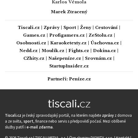
Karlos Vémola
Marek Ztracený
Tiscali.cz
|
Zprávy
|
Sport
|
Ženy
|
Cestování
|
Games.cz
|
Profigamers.cz
|
ZeStolu.cz
|
Osobnosti.cz
|
Karaoketexty.cz
|
Úschovna.cz
|
Nedd.cz
|
Moulík.cz
|
Fights.cz
|
Dokina.cz
|
CZhity.cz
|
Našepeníze.cz
|
Srovnám.cz
|
StartupInsider.cz
Partneři:
Peníze.cz
Tiscali.cz
je český zpravodajský portál, na kterém najdete
zprávy
z domova
a ze světa,
sport
, finance nebo servis s předpovědí počasí. Mezi oblíbené
služby patří i
e-mail zdarma
.
© 2026 Tiscali.cz |
TISCALI MEDIA, a.s.
|
Člen skupiny DIGNITY, s.r.o.
|
Kontakt
|