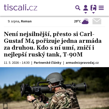
29°C
9. srpna
,
Roman
Není nejsilnější, přesto si Carl-
Gustaf M4 pořizuje jedna armáda
za druhou. Kdo s ní umí, zničí i
nejlepší ruský tank, T-90M
11. 5. 2026 – 14:30
|
Partnerské články
|
armadnizpravodaj.cz