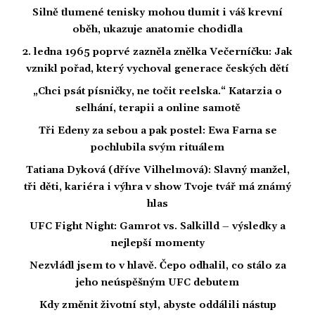
Silně tlumené tenisky mohou tlumit i váš krevní
oběh, ukazuje anatomie chodidla
2. ledna 1965 poprvé zazněla znělka Večerníčku: Jak
vznikl pořad, který vychoval generace českých dětí
„Chci psát písničky, ne točit reelska.“ Katarzia o
selhání, terapii a online samotě
Tři Edeny za sebou a pak postel: Ewa Farna se
pochlubila svým rituálem
Tatiana Dyková (dříve Vilhelmová): Slavný manžel,
tři děti, kariéra i výhra v show Tvoje tvář má známý
hlas
UFC Fight Night: Gamrot vs. Salkilld – výsledky a
nejlepší momenty
Nezvládl jsem to v hlavě. Čepo odhalil, co stálo za
jeho neúspěšným UFC debutem
Kdy změnit životní styl, abyste oddálili nástup