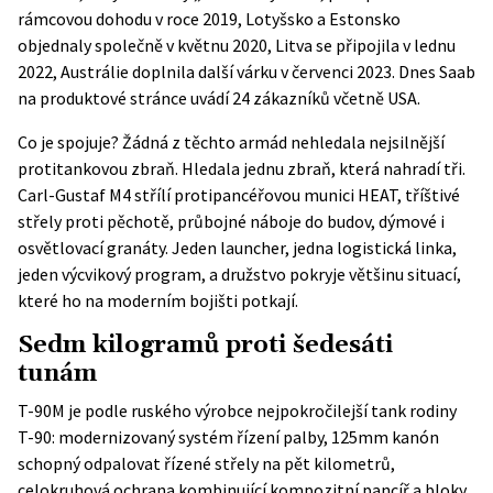
rámcovou dohodu v roce 2019, Lotyšsko a Estonsko
objednaly společně v květnu 2020, Litva se připojila v lednu
2022, Austrálie doplnila další várku v červenci 2023. Dnes
Saab
na produktové stránce
uvádí 24 zákazníků včetně USA.
Co je spojuje? Žádná z těchto armád nehledala nejsilnější
protitankovou zbraň. Hledala jednu zbraň, která nahradí tři.
Carl-Gustaf M4 střílí protipancéřovou munici HEAT, tříštivé
střely proti pěchotě, průbojné náboje do budov, dýmové i
osvětlovací granáty. Jeden launcher, jedna logistická linka,
jeden výcvikový program, a družstvo pokryje většinu situací,
které ho na moderním bojišti potkají.
Sedm kilogramů proti šedesáti
tunám
T-90M je podle ruského výrobce nejpokročilejší tank rodiny
T-90: modernizovaný systém řízení palby, 125mm kanón
schopný odpalovat řízené střely na pět kilometrů,
celokruhová ochrana kombinující kompozitní pancíř a bloky