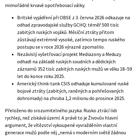
mimořádně krvavé opotřebovací války.
Britské vyjádření při OBSE
z 3. června 2026 odkazuje na
odhad zpravodajské služby GCHQ: téměř 500 tisíc
zabitých ruských vojáků. Měsíční ztráty přitom
zůstávají extrémně vysoké, zatímco tempo ruského
postupu se v roce 2026 výrazně zpomalilo.
Nezávislý vyšetřovací projekt
Mediazony a Meduzy
odhadl na základě ruských soudních a dědických
záznamů 352 tisíc zabitých ruských mužů ve věku 18–59
let do konce roku 2025.
Americký think-tank
CSIS
odhaduje kumulované ruské
bojové ztráty (zabitých, raněných a pohřešovaných
dohromady) na zhruba 1,2 milionu do prosince 2025.
Přeloženo do srozumitelného jazyka: Rusko ztrácí lidi
rychleji, než získává území. A právě to je Živovův hlavní
argument, že vítězství vykoupené vyvražděním vlastní
generace mužů podle něj „nemá v moderním světě žádnou