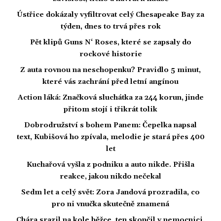
Ústřice dokázaly vyfiltrovat celý Chesapeake Bay za
týden, dnes to trvá přes rok
Pět klipů Guns N‘ Roses, které se zapsaly do
rockové historie
Z auta rovnou na neschopenku? Pravidlo 5 minut,
které vás zachrání před letní angínou
Action láká: Značková sluchátka za 244 korun, jinde
přitom stojí i třikrát tolik
Dobrodružství s bohem Panem: Čepelka napsal
text, Kubišová ho zpívala, melodie je stará přes 400
let
Kuchařová vyšla z podniku a auto nikde. Přišla
reakce, jakou nikdo nečekal
Sedm let a celý svět: Zora Jandová prozradila, co
pro ni vnučka skutečně znamená
Chára srazil na kole běžce, ten skončil v nemocnici.