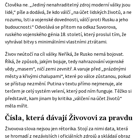
Člověka ne. „Jediný nenahraditelný zdroj moderní války jsou
lidé,“ píše a dodává, že kdo válčí „na účet lidských životů, a ne
rozumu, lsti a vojenské dovednosti, válčí proti Rusku a jeho
budoucnosti.“ Odvolává se přitom na odkaz Suvorova,
ruského vojenského génia 18. století, který proslul tím, že
vyhrával bitvy s minimálními vlastními ztrátami.
Živov neútočí na cíl války. Neříká, že Rusko nemá bojovat.
Říká, že způsob, jakým bojuje, tedy nahrazování vojenské
vědy „masem“, ničí zemi zevnitř. A varuje před „prázdnými
městy a křivými chalupami“, které po válce zůstanou, pokud
se přístup nezmění. Putina v textu přímo nejmenuje, ale
terčem je celý systém velení, který pod ním funguje. Těžko si
představit, kam jinam by kritika „válčení na účet životů“
měla mířit.
Čísla, která dávají Živovovi za pravdu
Živovova slova nejsou jen rétorika. Stojí za nimi data, která
se hromadí z nezávislých i oficiálních zdrojů a skládají obraz