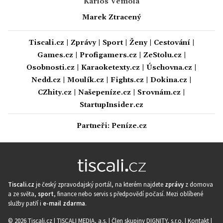
Karlos Vémola
Marek Ztracený
Tiscali.cz
|
Zprávy
|
Sport
|
Ženy
|
Cestování
|
Games.cz
|
Profigamers.cz
|
ZeStolu.cz
|
Osobnosti.cz
|
Karaoketexty.cz
|
Úschovna.cz
|
Nedd.cz
|
Moulík.cz
|
Fights.cz
|
Dokina.cz
|
CZhity.cz
|
Našepeníze.cz
|
Srovnám.cz
|
StartupInsider.cz
Partneři:
Peníze.cz
Tiscali.cz
je český zpravodajský portál, na kterém najdete
zprávy
z domova
a ze světa,
sport
, finance nebo servis s předpovědí počasí. Mezi oblíbené
služby patří i
e-mail zdarma
.
© 2026 Tiscali.cz |
TISCALI MEDIA, a.s.
|
Člen skupiny DIGNITY, s.r.o.
|
Kontakt
|