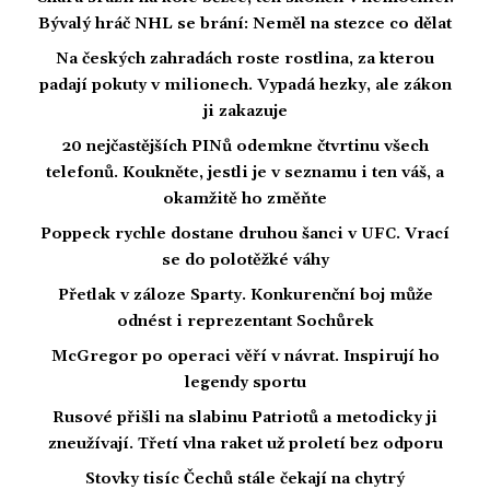
Bývalý hráč NHL se brání: Neměl na stezce co dělat
Na českých zahradách roste rostlina, za kterou
padají pokuty v milionech. Vypadá hezky, ale zákon
ji zakazuje
20 nejčastějších PINů odemkne čtvrtinu všech
telefonů. Koukněte, jestli je v seznamu i ten váš, a
okamžitě ho změňte
Poppeck rychle dostane druhou šanci v UFC. Vrací
se do polotěžké váhy
Přetlak v záloze Sparty. Konkurenční boj může
odnést i reprezentant Sochůrek
McGregor po operaci věří v návrat. Inspirují ho
legendy sportu
Rusové přišli na slabinu Patriotů a metodicky ji
zneužívají. Třetí vlna raket už proletí bez odporu
Stovky tisíc Čechů stále čekají na chytrý