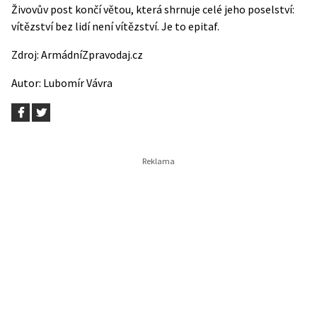
Živovův post končí větou, která shrnuje celé jeho poselství:
vítězství bez lidí není vítězství. Je to epitaf.
Zdroj:
ArmádníZpravodaj.cz
Autor:
Lubomír Vávra