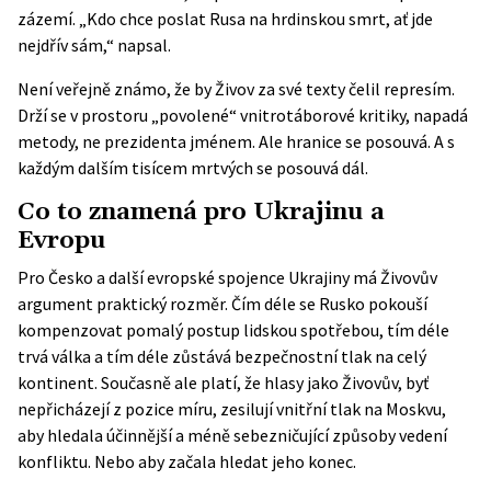
zázemí. „Kdo chce poslat Rusa na hrdinskou smrt, ať jde
nejdřív sám,“ napsal.
Není veřejně známo, že by Živov za své texty čelil represím.
Drží se v prostoru „povolené“ vnitrotáborové kritiky, napadá
metody, ne prezidenta jménem. Ale hranice se posouvá. A s
každým dalším tisícem mrtvých se posouvá dál.
Co to znamená pro Ukrajinu a
Evropu
Pro Česko a další evropské spojence Ukrajiny má Živovův
argument praktický rozměr. Čím déle se Rusko pokouší
kompenzovat pomalý postup lidskou spotřebou, tím déle
trvá válka a tím déle zůstává bezpečnostní tlak na celý
kontinent. Současně ale platí, že hlasy jako Živovův, byť
nepřicházejí z pozice míru, zesilují vnitřní tlak na Moskvu,
aby hledala účinnější a méně sebezničující způsoby vedení
konfliktu. Nebo aby začala hledat jeho konec.