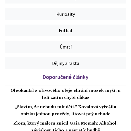
Kuriozity
Fotbal
Úmrtí
Dějiny a fakta
Doporučené články
Oleokantal z olivového oleje chrání mozek myší, u
lidí zatím chybí důkaz
„Slavím, že nebudu mít děti." Kovalová vyřešila
otázku jednou provždy, litovat prý nebude
Zlom, který málem zničil Gaia Mesiah: Alkohol,
závislost, ticho a návrat k hudbě