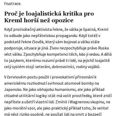
frustrace.
Proč je loajalistická kritika pro
Kreml horší než opozice
Když protiválečný aktivista řekne, že válka je špatná, Kreml
to odbude jako nepřátelskou propagandu. Když totéž v
podstatě řekne člověk, který sám bojoval a válku stále
podporuje, situace je jiná. Živov nezpochybňuje právo Ruska
vést válku. Zpochybňuje kompetenci těch, kdo ji vedou. A dělá
to jazykem, kterému rozumí právě ti lidé, na jejichž loajalitě
celý systém stojí: veteráni, dobrovolníci, rodiny vojáků.
V červnovém postu použil i provokativní přirovnání k
americkému rozhodnutí svrhnout atomové bomby na
Japonsko. Ne jako obhajobu humanismu, ale jako příklad
chladné utilitární logiky: stát má volit prostředky, které zničí
nepřítele a ušetří vlastní lidi. Zmínil i Wagnerovu skupinu, ne
jako morální vzor, ale jako praktický příklad toho, že velitel
má nést riziko osobně, ne posílat lidi na smrt z bezpečí