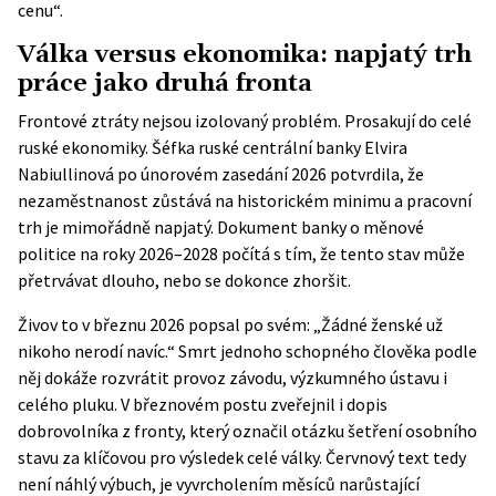
cenu“.
Válka versus ekonomika: napjatý trh
práce jako druhá fronta
Frontové ztráty nejsou izolovaný problém. Prosakují do celé
ruské ekonomiky. Šéfka ruské centrální banky Elvira
Nabiullinová po únorovém zasedání 2026 potvrdila, že
nezaměstnanost zůstává na historickém minimu a pracovní
trh je mimořádně napjatý. Dokument banky o měnové
politice na roky 2026–2028 počítá s tím, že tento stav může
přetrvávat dlouho, nebo se dokonce zhoršit.
Živov to v březnu 2026 popsal po svém: „Žádné ženské už
nikoho nerodí navíc.“ Smrt jednoho schopného člověka podle
něj dokáže rozvrátit provoz závodu, výzkumného ústavu i
celého pluku. V březnovém postu zveřejnil i dopis
dobrovolníka z fronty, který označil otázku šetření osobního
stavu za klíčovou pro výsledek celé války. Červnový text tedy
není náhlý výbuch, je vyvrcholením měsíců narůstající