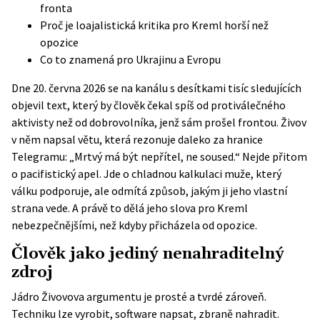
fronta
Proč je loajalistická kritika pro Kreml horší než
opozice
Co to znamená pro Ukrajinu a Evropu
Dne 20. června 2026 se na kanálu s desítkami tisíc sledujících
objevil text, který by člověk čekal spíš od protiválečného
aktivisty než od dobrovolníka, jenž sám prošel frontou. Živov
v něm napsal větu, která rezonuje daleko za hranice
Telegramu: „Mrtvý má být nepřítel, ne soused.“ Nejde přitom
o pacifistický apel. Jde o chladnou kalkulaci muže, který
válku podporuje, ale odmítá způsob, jakým ji jeho vlastní
strana vede. A právě to dělá jeho slova pro Kreml
nebezpečnějšími, než kdyby přicházela od opozice.
Člověk jako jediný nenahraditelný
zdroj
Jádro Živovova argumentu je prosté a tvrdé zároveň.
Techniku lze vyrobit, software napsat, zbraně nahradit.