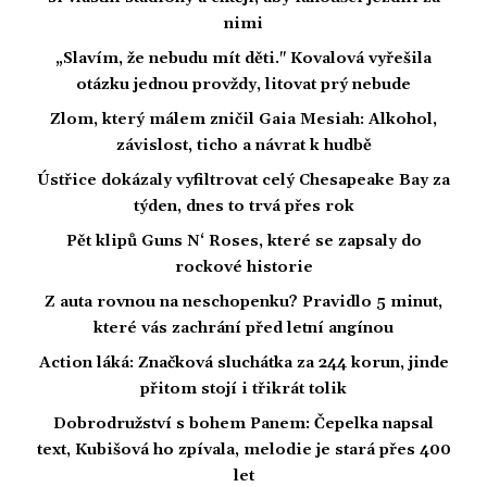
nimi
„Slavím, že nebudu mít děti." Kovalová vyřešila
otázku jednou provždy, litovat prý nebude
Zlom, který málem zničil Gaia Mesiah: Alkohol,
závislost, ticho a návrat k hudbě
Ústřice dokázaly vyfiltrovat celý Chesapeake Bay za
týden, dnes to trvá přes rok
Pět klipů Guns N‘ Roses, které se zapsaly do
rockové historie
Z auta rovnou na neschopenku? Pravidlo 5 minut,
které vás zachrání před letní angínou
Action láká: Značková sluchátka za 244 korun, jinde
přitom stojí i třikrát tolik
Dobrodružství s bohem Panem: Čepelka napsal
text, Kubišová ho zpívala, melodie je stará přes 400
let