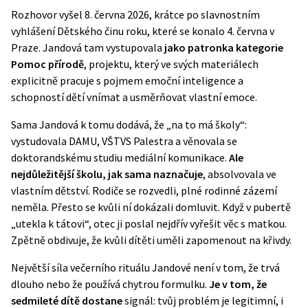
Rozhovor vyšel 8. června 2026, krátce po slavnostním
vyhlášení
Dětského činu roku
, které se konalo 4. června v
Praze. Jandová tam vystupovala
jako patronka kategorie
Pomoc přírodě
, projektu, který ve svých materiálech
explicitně pracuje s pojmem emoční inteligence a
schopností dětí vnímat a usměrňovat vlastní emoce.
Sama Jandová k tomu dodává, že „na to má školy“:
vystudovala DAMU, VŠTVS Palestra a věnovala se
doktorandskému studiu mediální komunikace.
Ale
nejdůležitější školu, jak sama naznačuje
, absolvovala ve
vlastním dětství. Rodiče se rozvedli, plné rodinné zázemí
neměla. Přesto se kvůli ní dokázali domluvit. Když v pubertě
„utekla k tátovi“, otec ji poslal nejdřív vyřešit věc s matkou.
Zpětně obdivuje, že kvůli dítěti uměli zapomenout na křivdy.
Největší síla večerního rituálu Jandové není v tom, že trvá
dlouho nebo že používá chytrou formulku.
Je v tom, že
sedmileté dítě dostane
signál: tvůj problém je legitimní, i