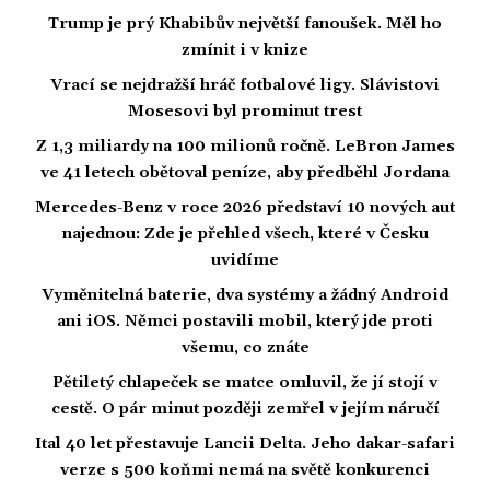
Trump je prý Khabibův největší fanoušek. Měl ho
zmínit i v knize
Vrací se nejdražší hráč fotbalové ligy. Slávistovi
Mosesovi byl prominut trest
Z 1,3 miliardy na 100 milionů ročně. LeBron James
ve 41 letech obětoval peníze, aby předběhl Jordana
Mercedes-Benz v roce 2026 představí 10 nových aut
najednou: Zde je přehled všech, které v Česku
uvidíme
Vyměnitelná baterie, dva systémy a žádný Android
ani iOS. Němci postavili mobil, který jde proti
všemu, co znáte
Pětiletý chlapeček se matce omluvil, že jí stojí v
cestě. O pár minut později zemřel v jejím náručí
Ital 40 let přestavuje Lancii Delta. Jeho dakar-safari
verze s 500 koňmi nemá na světě konkurenci