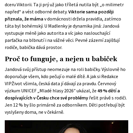
dceru Viktorii. Ta ji prý už jako tříletá nutila být „o milimetr
napřed“ a vést odborné debaty.
Viktorie sama později
přiznala, že máma
v domácnosti držela pravidla, zatímco
táta byl bohémský. U Madlenky je dynamika jiná: Jandová
vystupuje méně jako autorita a víc jako naslouchající
parťačka na blbnutí i na vážné věci. Pevné zázemí zajišťují
rodiče, babička dává prostor.
Proč to funguje, a nejen u babiček
Jandová svůj přístup neomezuje na roli babičky. Výslovně ho
doporučuje všem, kdo pečují o malé dítě. A jak si Redakce
VIPŽivot všimla, česká data jí dávají za pravdu. Červnový
výzkum UNICEF „Mladé hlasy 2026″
ukázal, že
49 % dětí a
dospívajících v Česku chce své problémy
řešit právě s rodiči.
Jen 12 % by šlo primárně za odborníkem. Děti potřebují být
vyslyšeny doma, ne v čekárně.