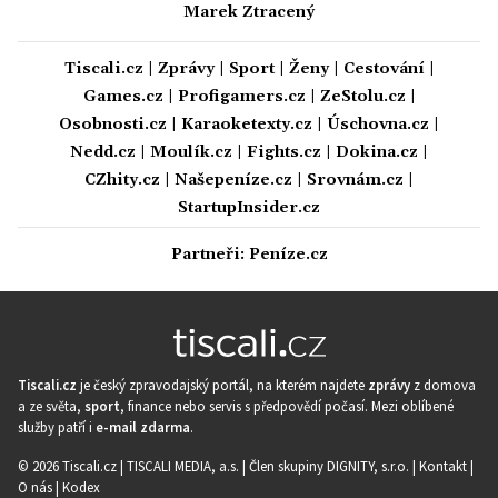
Marek Ztracený
Tiscali.cz
|
Zprávy
|
Sport
|
Ženy
|
Cestování
|
Games.cz
|
Profigamers.cz
|
ZeStolu.cz
|
Osobnosti.cz
|
Karaoketexty.cz
|
Úschovna.cz
|
Nedd.cz
|
Moulík.cz
|
Fights.cz
|
Dokina.cz
|
CZhity.cz
|
Našepeníze.cz
|
Srovnám.cz
|
StartupInsider.cz
Partneři:
Peníze.cz
Tiscali.cz
je český zpravodajský portál, na kterém najdete
zprávy
z domova
a ze světa,
sport
, finance nebo servis s předpovědí počasí. Mezi oblíbené
služby patří i
e-mail zdarma
.
© 2026 Tiscali.cz |
TISCALI MEDIA, a.s.
|
Člen skupiny DIGNITY, s.r.o.
|
Kontakt
|
O nás
|
Kodex