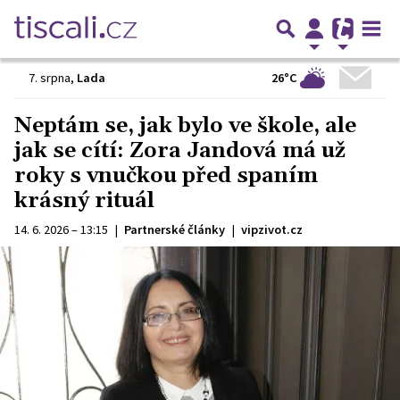
26°C
7. srpna
,
Lada
Neptám se, jak bylo ve škole, ale
jak se cítí: Zora Jandová má už
roky s vnučkou před spaním
krásný rituál
14. 6. 2026 – 13:15
|
Partnerské články
|
vipzivot.cz