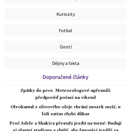
Kuriozity
Fotbal
Úmrtí
Dějiny a fakta
Doporučené články
Zpátky do pece. Meteorologové upřesnili
předpověď počasí na víkend
Oleokantal z olivového oleje chrání mozek myší, u
lidí zatím chybí důkaz
Proč Adele a Shakira přestaly jezdit na turné: Budují
si vlastní stadiony a chtějí, aby fanoušci jezdili za