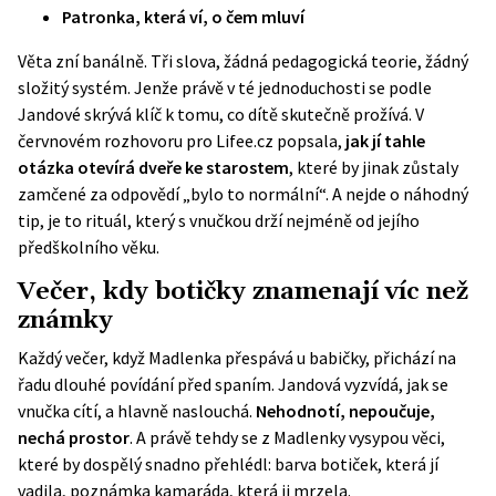
Patronka, která ví, o čem mluví
Věta zní banálně. Tři slova, žádná pedagogická teorie, žádný
složitý systém. Jenže právě v té jednoduchosti se podle
Jandové skrývá klíč k tomu, co dítě skutečně prožívá. V
červnovém rozhovoru pro
Lifee.cz
popsala,
jak jí tahle
otázka otevírá dveře ke starostem
, které by jinak zůstaly
zamčené za odpovědí „bylo to normální“. A nejde o náhodný
tip, je to rituál, který s vnučkou drží nejméně od jejího
předškolního věku.
Večer, kdy botičky znamenají víc než
známky
Každý večer, když Madlenka přespává u babičky, přichází na
řadu dlouhé povídání před spaním. Jandová vyzvídá, jak se
vnučka cítí, a hlavně naslouchá.
Nehodnotí, nepoučuje,
nechá prostor
. A právě tehdy se z Madlenky vysypou věci,
které by dospělý snadno přehlédl: barva botiček, která jí
vadila, poznámka kamaráda, která ji mrzela.