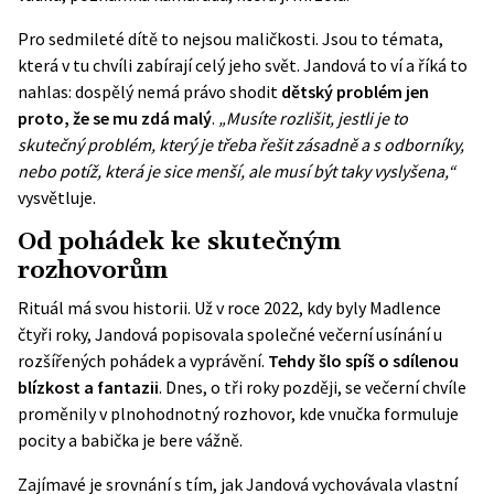
Pro sedmileté dítě to nejsou maličkosti. Jsou to témata,
která v tu chvíli zabírají celý jeho svět. Jandová to ví a říká to
nahlas: dospělý nemá právo shodit
dětský problém jen
proto, že se mu zdá malý
.
„Musíte rozlišit, jestli je to
skutečný problém, který je třeba řešit zásadně a s odborníky,
nebo potíž, která je sice menší, ale musí být taky vyslyšena,“
vysvětluje.
Od pohádek ke skutečným
rozhovorům
Rituál má svou historii. Už v roce 2022, kdy byly Madlence
čtyři roky, Jandová popisovala společné večerní usínání u
rozšířených pohádek a vyprávění.
Tehdy šlo spíš o sdílenou
blízkost a fantazii
. Dnes, o tři roky později, se večerní chvíle
proměnily v plnohodnotný rozhovor, kde vnučka formuluje
pocity a babička je bere vážně.
Zajímavé je srovnání s tím, jak Jandová vychovávala vlastní