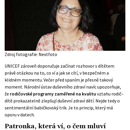
Zdroj fotografie: Nextfoto
UNICEF zároveň doporučuje začínat rozhovor s dítětem
právě otázkou na to, co ví a jak se cítí, v bezpečném a
klidném momentu. Večer před spaním je přesně takový
moment. Národní ústav duševního zdraví navíc upozorňuje,
že
rodičovské programy zaměřené na kvalitu
vztahu rodič–
dítě prokazatelně zlepšují duševní zdraví dětí. Nejde tedy o
sentimentální babičkovský trik. Je to princip, který má
oporu v datech.
Patronka, která ví, o čem mluví