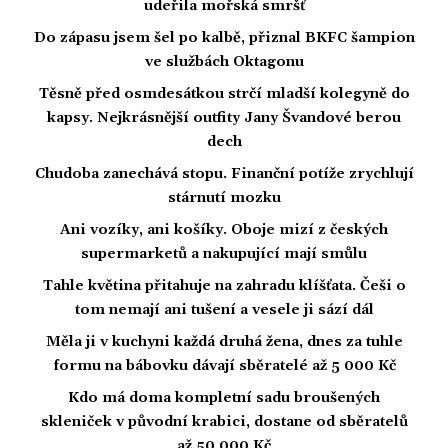
udeřila mořská smršť
Do zápasu jsem šel po kalbě, přiznal BKFC šampion
ve službách Oktagonu
Těsně před osmdesátkou strčí mladší kolegyně do
kapsy. Nejkrásnější outfity Jany Švandové berou
dech
Chudoba zanechává stopu. Finanční potíže zrychlují
stárnutí mozku
Ani vozíky, ani košíky. Oboje mizí z českých
supermarketů a nakupující mají smůlu
Tahle květina přitahuje na zahradu klíšťata. Češi o
tom nemají ani tušení a vesele ji sází dál
Měla ji v kuchyni každá druhá žena, dnes za tuhle
formu na bábovku dávají sběratelé až 5 000 Kč
Kdo má doma kompletní sadu broušených
skleniček v původní krabici, dostane od sběratelů
až 50 000 Kč