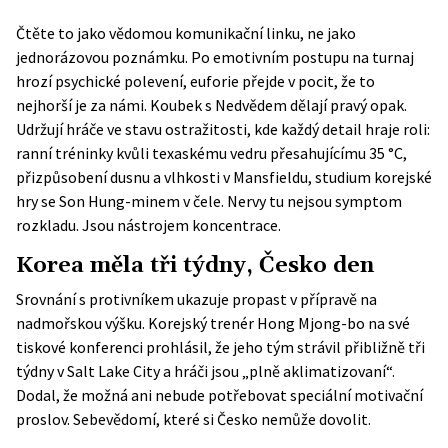
Čtěte to jako vědomou komunikační linku, ne jako
jednorázovou poznámku. Po emotivním postupu na turnaj
hrozí psychické polevení, euforie přejde v pocit, že to
nejhorší je za námi. Koubek s Nedvědem dělají pravý opak.
Udržují hráče ve stavu ostražitosti, kde každý detail hraje roli:
ranní tréninky kvůli texaskému vedru přesahujícímu 35 °C,
přizpůsobení dusnu a vlhkosti v Mansfieldu, studium korejské
hry se Son Hung-minem v čele. Nervy tu nejsou symptom
rozkladu. Jsou nástrojem koncentrace.
Korea měla tři týdny, Česko den
Srovnání s protivníkem ukazuje propast v přípravě na
nadmořskou výšku. Korejský trenér Hong Mjong-bo na své
tiskové konferenci prohlásil, že jeho tým strávil přibližně tři
týdny v Salt Lake City a hráči jsou „plně aklimatizovaní“.
Dodal, že možná ani nebude potřebovat speciální motivační
proslov. Sebevědomí, které si Česko nemůže dovolit.