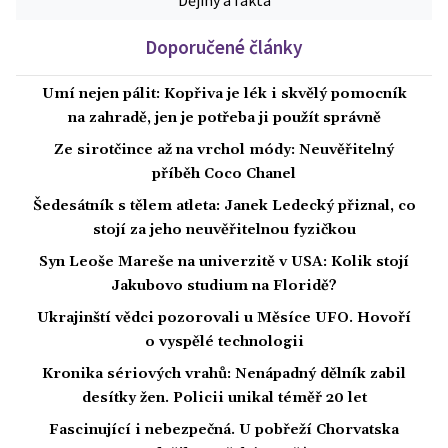
Dějiny a fakta
Doporučené články
Umí nejen pálit: Kopřiva je lék i skvělý pomocník
na zahradě, jen je potřeba ji použít správně
Ze sirotčince až na vrchol módy: Neuvěřitelný
příběh Coco Chanel
Šedesátník s tělem atleta: Janek Ledecký přiznal, co
stojí za jeho neuvěřitelnou fyzičkou
Syn Leoše Mareše na univerzitě v USA: Kolik stojí
Jakubovo studium na Floridě?
Ukrajinští vědci pozorovali u Měsíce UFO. Hovoří
o vyspělé technologii
Kronika sériových vrahů: Nenápadný dělník zabil
desítky žen. Policii unikal téměř 20 let
Fascinující i nebezpečná. U pobřeží Chorvatska