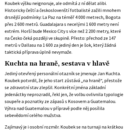
Koubek výšku neignoruje, ale odmítá z ní dělat alibi.
Historicky čeští a českoslovenští fotbalisté zažili mnohem
drsnější podmínky: La Paz na téměř 4 000 metrech, Bogota
přes 2 600 metrů. Guadalajara s necelými 1 600 metry není
extrém. Horší bude Mexico City s více než 2 200 metry, které
na Česko čeká později ve skupině. Přesto: přechod ze 147
metrů v Dallasu na 1 600 za jediný den je šok, který žádná
taktická příprava úplně nevymaže.
Kuchta na hraně, sestava v hlavě
Jediný otevřený personální otazník se jmenuje Jan Kuchta.
Koubek potvrdil, že jeho start zůstává „na hraně“, přestože
se zdravotní stav zlepšil. Konkrétní jména základní
jedenáctky neprozradil, řekl jen, že volbu ovlivnila typologie
soupeře a poznatky ze zápasů s Kosovem a Guatemalou.
Výhra nad Guatemalou v přípravě podle něj posílila
sebevědomí celého mužstva.
Zajímavý je i osobní rozměr. Koubek se na turnaji na krátkou