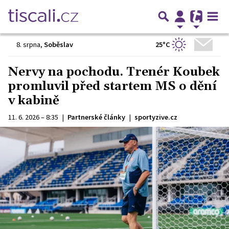
25°C
8. srpna
,
Soběslav
Nervy na pochodu. Trenér Koubek
promluvil před startem MS o dění
v kabině
11. 6. 2026 – 8:35
|
Partnerské články
|
sportyzive.cz