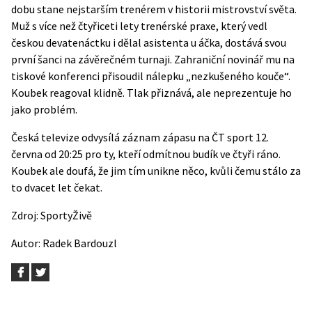
dobu stane nejstarším trenérem v historii mistrovství světa.
Muž s více než čtyřiceti lety trenérské praxe, který vedl
českou devatenáctku i dělal asistenta u áčka, dostává svou
první šanci na závěrečném turnaji. Zahraniční novinář mu na
tiskové konferenci přisoudil nálepku „nezkušeného kouče“.
Koubek reagoval klidně. Tlak přiznává, ale neprezentuje ho
jako problém.
Česká televize odvysílá záznam zápasu na ČT sport 12.
června od 20:25 pro ty, kteří odmítnou budík ve čtyři ráno.
Koubek ale doufá, že jim tím unikne něco, kvůli čemu stálo za
to dvacet let čekat.
Zdroj:
SportyŽivě
Autor:
Radek Bardouzl