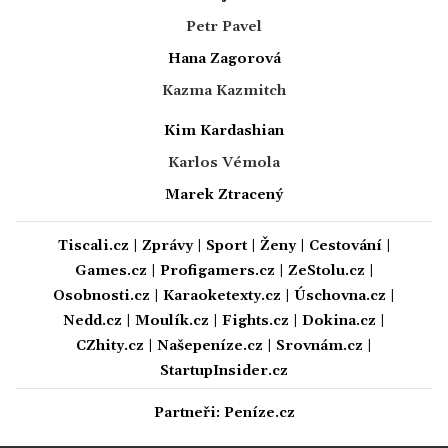
Petr Pavel
Hana Zagorová
Kazma Kazmitch
Kim Kardashian
Karlos Vémola
Marek Ztracený
Tiscali.cz
|
Zprávy
|
Sport
|
Ženy
|
Cestování
|
Games.cz
|
Profigamers.cz
|
ZeStolu.cz
|
Osobnosti.cz
|
Karaoketexty.cz
|
Úschovna.cz
|
Nedd.cz
|
Moulík.cz
|
Fights.cz
|
Dokina.cz
|
CZhity.cz
|
Našepeníze.cz
|
Srovnám.cz
|
StartupInsider.cz
Partneři:
Peníze.cz