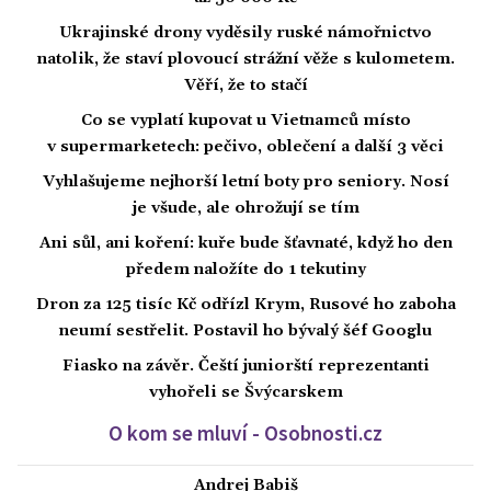
Ukrajinské drony vyděsily ruské námořnictvo
natolik, že staví plovoucí strážní věže s kulometem.
Věří, že to stačí
Co se vyplatí kupovat u Vietnamců místo
v supermarketech: pečivo, oblečení a další 3 věci
Vyhlašujeme nejhorší letní boty pro seniory. Nosí
je všude, ale ohrožují se tím
Ani sůl, ani koření: kuře bude šťavnaté, když ho den
předem naložíte do 1 tekutiny
Dron za 125 tisíc Kč odřízl Krym, Rusové ho zaboha
neumí sestřelit. Postavil ho bývalý šéf Googlu
Fiasko na závěr. Čeští juniorští reprezentanti
vyhořeli se Švýcarskem
O kom se mluví - Osobnosti.cz
Andrej Babiš