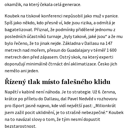
okamžik, na který čekala celá generace.
Koubek na tiskové konferenci nepůsobil jako muž v panice.
Spíš jako někdo, kdo přesně ví, kde jsou rizika, a odmítá je
bagatelizovat. Přiznal, že podmínky přidělené jednomu z
posledních účastníků turnaje „byly takové, jaké jsou“ a že mu
bylo řečeno, že to jinak nejde. Základna v Dallasu na 147
metrech nad mořem, přesun do Guadalajary v téměř 1 600
metrech den před zápasem. Ostrý skok, na který experti
doporučují minimálně čtrnáct dní aklimatizace. Česko jich
nemělo ani jeden.
Řízený tlak místo falešného klidu
Napětí v kabině není náhoda. Je to strategie. Už 6. června,
krátce po příletu do Dallasu, dal Pavel Nedvěd v rozhovoru
pro
iSport
jasně najevo, kde vidí největší past: „Milionkrát
jsem zažil pocit uklidnění, je to strašně nebezpečné.“ Koubek
na to navázal slovy o tom, že tým nesmí dopustit
bezstarostnost.