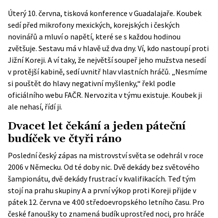
Úterý 10. června, tisková konference v Guadalajaře. Koubek
sedí před mikrofony mexických, korejských i českých
novinářů a mluví o napětí, které se s každou hodinou
zvětšuje. Sestavu má v hlavě už dva dny. Ví, kdo nastoupí proti
Jižní Koreji. A ví taky, že největší soupeř jeho mužstva nesedí
v protější kabině, sedí uvnitř hlav vlastních hráčů. „Nesmíme
si pouštět do hlavy negativní myšlenky,“ řekl podle
oficiálního webu
FAČR
. Nervozita v týmu existuje. Koubek ji
ale nehasí, řídí ji.
Dvacet let čekání a jeden páteční
budíček ve čtyři ráno
Poslední český zápas na mistrovství světa se odehrál v roce
2006 v Německu. Od té doby nic. Dvě dekády bez světového
šampionátu, dvě dekády frustrací v kvalifikacích. Teď tým
stojí na prahu skupiny A a první výkop proti Koreji přijde v
pátek 12. června ve 4:00 středoevropského letního času. Pro
české fanoušky to znamená budík uprostřed noci, pro hráče