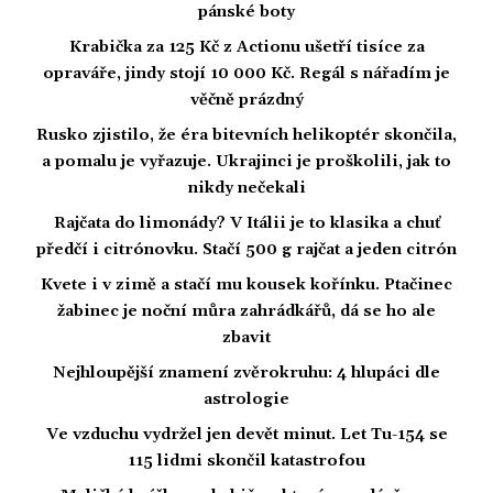
pánské boty
Krabička za 125 Kč z Actionu ušetří tisíce za
opraváře, jindy stojí 10 000 Kč. Regál s nářadím je
věčně prázdný
Rusko zjistilo, že éra bitevních helikoptér skončila,
a pomalu je vyřazuje. Ukrajinci je proškolili, jak to
nikdy nečekali
Rajčata do limonády? V Itálii je to klasika a chuť
předčí i citrónovku. Stačí 500 g rajčat a jeden citrón
Kvete i v zimě a stačí mu kousek kořínku. Ptačinec
žabinec je noční můra zahrádkářů, dá se ho ale
zbavit
Nejhloupější znamení zvěrokruhu: 4 hlupáci dle
astrologie
Ve vzduchu vydržel jen devět minut. Let Tu-154 se
115 lidmi skončil katastrofou