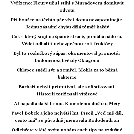
Vyřízeno: Fleury už si stihl s Muradovem domluvit
odvetu
Při bouřce na těchto pár věcí doma nezapomínejte.
Jednu zásadní chybu dělá téměř každý
Cukr, který stojí na špatné straně, pomáhá nádoru.
Vědci odhalili nebezpečnou roli fruktózy
Byl to rozlučkový zápas, okomentoval promotér
budoucnost hvězdy Oktagonu
Chlapec snědl sýr a zemřel. Mohla za to běžná
bakterie
Barbaři nebyli primitivní, ale sofistikovaní.
Historii totiž psali vítězové
AI napadla další firmu. K incidentu došlo u Mety
Pavel Bobek a jeho největší hit: Píseň „Veď mě dál,
cesto má“ se původně jmenovala Rododendron
Odlehčete v létě svým nohám aneb tipy na vzdušné