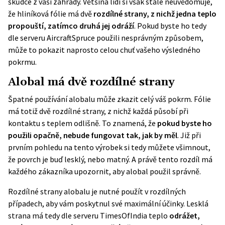
škůdce z vaší zahrady. Většina lidí si však stále neuvědomuje,
že hliníková fólie má dvě
rozdílné strany, z nichž jedna teplo
propouští, zatímco druhá jej odráží
. Pokud byste ho tedy
dle serveru
AircraftSpruce
použili nesprávným způsobem,
může to pokazit naprosto celou chuť vašeho výsledného
pokrmu.
Alobal má dvě rozdílné strany
Špatné používání alobalu může zkazit celý váš pokrm. Fólie
má totiž dvě rozdílné strany, z nichž každá působí při
kontaktu s teplem odlišně. To znamená, že
pokud
byste ho
použili opačně, nebude fungovat tak, jak by měl
. Již při
prvním pohledu na tento výrobek si tedy můžete všimnout,
že povrch je buď lesklý, nebo matný. A právě tento rozdíl má
každého zákazníka upozornit, aby alobal použil správně.
Rozdílné strany alobalu je nutné použít v rozdílných
případech, aby vám poskytnul své maximální účinky. Lesklá
strana má tedy dle serveru
TimesOfIndia
teplo
odrážet,