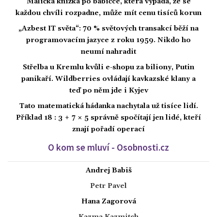
Maličká knížka po babičce, která vypadá, že se
každou chvíli rozpadne, může mít cenu tisíců korun
„Azbest IT světa“: 70 % světových transakcí běží na
programovacím jazyce z roku 1959. Nikdo ho
neumí nahradit
Střelba u Kremlu kvůli e-shopu za biliony, Putin
panikaří. Wildberries ovládají kavkazské klany a
teď po něm jde i Kyjev
Tato matematická hádanka nachytala už tisíce lidí.
Příklad 18 : 3 + 7 × 5 správně spočítají jen lidé, kteří
znají pořadí operací
O kom se mluví - Osobnosti.cz
Andrej Babiš
Petr Pavel
Hana Zagorová