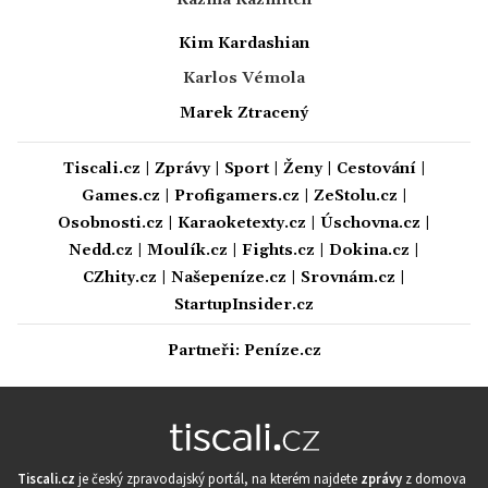
Kazma Kazmitch
Kim Kardashian
Karlos Vémola
Marek Ztracený
Tiscali.cz
|
Zprávy
|
Sport
|
Ženy
|
Cestování
|
Games.cz
|
Profigamers.cz
|
ZeStolu.cz
|
Osobnosti.cz
|
Karaoketexty.cz
|
Úschovna.cz
|
Nedd.cz
|
Moulík.cz
|
Fights.cz
|
Dokina.cz
|
CZhity.cz
|
Našepeníze.cz
|
Srovnám.cz
|
StartupInsider.cz
Partneři:
Peníze.cz
Tiscali.cz
je český zpravodajský portál, na kterém najdete
zprávy
z domova