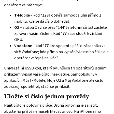
operátorské nástroje:
T-Mobile
– kód *123# otevře samoobsluhu přímo z
mobilu, kde se dá číslo dohledat.
O2
– služba
Ozvi se
přes *144*telefonní číslo# zašlete
zprávu s vaším číslem. Kód *77 zase slouží k získání
OKU.
Vodafone
– kód *77 pro spojení s péčí o zákazníka ze
sítě Vodafone; kód přímo na vypsání vlastního čísla ale
operátor veřejně neuvádí.
Univerzální USSD kód, který by u všech tří operátorů jedním
příkazem vypsal vaše číslo, neexistuje. Samoobsluhy v
aplikacích Můj T-Mobile, Moje O2 a Můj Vodafone ale číslo
zobrazují spolehlivě, stačí se přihlásit.
Uložte si číslo jednou provždy
Najít číslo je polovina práce. Druhá polovina je zajistit,
abyste ho příště nemuseli hledat znovu. Na iPhonu si ho