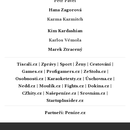
Petr Pavel
Hana Zagorová
Kazma Kazmitch
Kim Kardashian
Karlos Vémola
Marek Ztracený
Tiscali.cz
|
Zprávy
|
Sport
|
Ženy
|
Cestování
|
Games.cz
|
Profigamers.cz
|
ZeStolu.cz
|
Osobnosti.cz
|
Karaoketexty.cz
|
Úschovna.cz
|
Nedd.cz
|
Moulík.cz
|
Fights.cz
|
Dokina.cz
|
CZhity.cz
|
Našepeníze.cz
|
Srovnám.cz
|
StartupInsider.cz
Partneři:
Peníze.cz