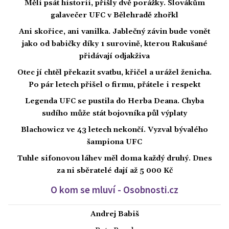
Měli psát historii, přišly dvě porážky. Slovákům
galavečer UFC v Bělehradě zhořkl
Ani skořice, ani vanilka. Jablečný závin bude vonět
jako od babičky díky 1 surovině, kterou Rakušané
přidávají odjakživa
Otec jí chtěl překazit svatbu, křičel a urážel ženicha.
Po pár letech přišel o firmu, přátele i respekt
Legenda UFC se pustila do Herba Deana. Chyba
sudího může stát bojovníka půl výplaty
Blachowicz ve 43 letech nekončí. Vyzval bývalého
šampiona UFC
Tuhle sifonovou láhev měl doma každý druhý. Dnes
za ni sběratelé dají až 5 000 Kč
O kom se mluví - Osobnosti.cz
Andrej Babiš