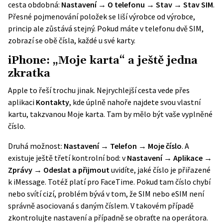
cesta obdobná:
Nastavení → O telefonu → Stav → Stav SIM
.
Přesné pojmenování položek se liší výrobce od výrobce,
princip ale zůstává stejný. Pokud máte v telefonu dvě SIM,
zobrazí se obě čísla, každé u své karty.
iPhone: „Moje karta“ a ještě jedna
zkratka
Apple to řeší trochu jinak. Nejrychlejší cesta vede přes
aplikaci
Kontakty
, kde úplně nahoře najdete svou vlastní
kartu, takzvanou Moje karta. Tam by mělo být vaše vyplněné
číslo.
Druhá možnost:
Nastavení → Telefon → Moje číslo
. A
existuje ještě třetí kontrolní bod: v
Nastavení → Aplikace →
Zprávy → Odeslat a přijmout
uvidíte, jaké číslo je přiřazené
k iMessage. Totéž platí pro FaceTime. Pokud tam číslo chybí
nebo svítí cizí, problém bývá v tom, že SIM nebo eSIM není
správně asociovaná s daným číslem. V takovém případě
zkontrolujte nastavení a případně se obraťte na operátora.