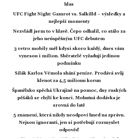
hlas
UFC Fight Night: Gamrot vs. Salkilld – výsledky a
nejlepší momenty
Nezvládl jsem to v hlavě. Čepo odhalil, co stálo za
jeho neúspěšným UFC debutem
3 retro mobily měl kdysi skoro každý, dnes vám
vynesou i milion. Sběratelé vyžadují jedinou
podmínku
Silák Karlos Vémola shání peníze. Prodává svůj
klenot za 4,5 milionu korun
Španělsko spěchá Ukrajině na pomoc, dny ruských
pěšáků se chýlí ke konci. Mohutná dodávka je
srovná do latě
5 znamení, která nikdy neodpoví hned na zprávu.
Nejsou ignoranti, jen si potřebují rozmyslet
odpověď