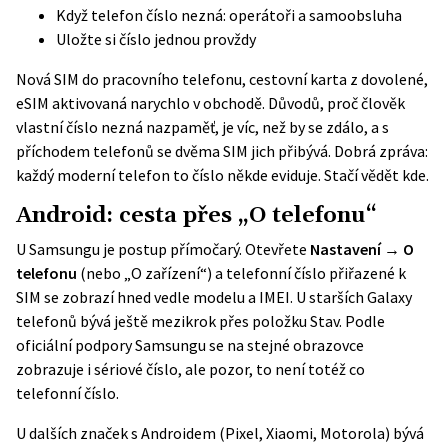
Když telefon číslo nezná: operátoři a samoobsluha
Uložte si číslo jednou provždy
Nová SIM do pracovního telefonu, cestovní karta z dovolené,
eSIM aktivovaná narychlo v obchodě. Důvodů, proč člověk
vlastní číslo nezná nazpaměť, je víc, než by se zdálo, a s
příchodem telefonů se dvěma SIM jich přibývá. Dobrá zpráva:
každý moderní telefon to číslo někde eviduje. Stačí vědět kde.
Android: cesta přes „O telefonu“
U Samsungu je postup přímočarý. Otevřete
Nastavení → O
telefonu
(nebo „O zařízení“) a telefonní číslo přiřazené k
SIM se zobrazí hned vedle modelu a IMEI. U starších Galaxy
telefonů bývá ještě mezikrok přes položku Stav. Podle
oficiální podpory Samsungu
se na stejné obrazovce
zobrazuje i sériové číslo, ale pozor, to není totéž co
telefonní číslo.
U dalších značek s Androidem (Pixel, Xiaomi, Motorola) bývá