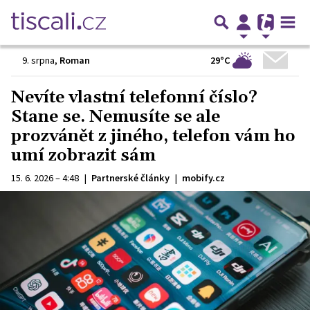
29°C
9. srpna
,
Roman
Nevíte vlastní telefonní číslo?
Stane se. Nemusíte se ale
prozvánět z jiného, telefon vám ho
umí zobrazit sám
15. 6. 2026 – 4:48
|
Partnerské články
|
mobify.cz