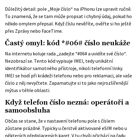
Důležitý detail: pole „Moje číslo“ na iPhonu lze upravit ručně.
To znamená, že se tam může propsat i chybný údaj, pokud ho
někdo omylem přepsal. Když číslu nevěříte, ověřte si ho ještě
přes Zprávy nebo FaceTime.
Častý omyl: kód *#06# číslo neukáže
Na internetu koluje rada „zadejte *#06# a uvidíte své číslo“.
Nezobrazí se. Tento kód vypisuje IMEI, tedy unikátní
identifikátor samotného přístroje, nikoli telefonní linky.
IMEI se hodí při krádeži telefonu nebo pro reklamaci, ale vaše
číslo z něj nevyčtete. Zapamatujte si to jako nejrozšířenější
mýtus v téhle oblasti.
Když telefon číslo nezná: operátoři a
samoobsluha
Občas se stane, že v nastavení telefonu pole s číslem
zůstane prázdné. Typicky u čerstvě aktivované eSIM nebo u
některých předplacených karet. V tu chvíli přichází na řadu