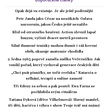
Opak dejá vu existuje. Je ale ještě podivnější
Petr Janda jako Cézar na nosítkách: Oslava
narozenin, jakou Česko ještě nezažilo
Klid od otravného bzučení: Action zlevnil lapač
hmyzu, vyčistí dvacet metrů prostoru
Silně tlumené tenisky mohou tlumit i váš krevní
oběh, ukazuje anatomie chodidla
2. ledna 1965 poprvé zazněla znělka Večerníčku: Jak
vznikl pořad, který vychoval generace českých dětí
„Chci psát písničky, ne točit reelska.“ Katarzia o
selhání, terapii a online samotě
Tři Edeny za sebou a pak postel: Ewa Farna se
pochlubila svým rituálem
Tatiana Dyková (dříve Vilhelmová): Slavný manžel,
tři děti, kariéra i výhra v show Tvoje tvář má známý