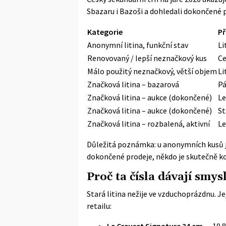
Sbazaru i Bazoši a dohledali dokončené 
Kategorie
Př
Anonymní litina, funkční stav
Li
Renovovaný / lepší neznačkový kus
Ce
Málo použitý neznačkový, větší objem
Li
Značková litina – bazarová
Pá
Značková litina – aukce (dokončené)
Le
Značková litina – aukce (dokončené)
St
Značková litina – rozbalená, aktivní
Le
Důležitá poznámka: u anonymních kusů j
dokončené prodeje, někdo je skutečně ko
Proč ta čísla dávají smy
Stará litina nežije ve vzduchoprázdnu. Je
retailu:
Le Creuset Signature 24 cm
— 10 8