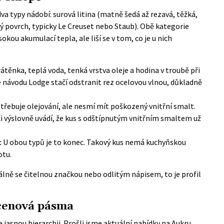
va typy nádobí: surová litina (matně šedá až rezavá, těžká,
ý povrch, typicky Le Creuset nebo Staub). Obě kategorie
sokou akumulací tepla, ale liší se v tom, co je u nich
átěnka, teplá voda, tenká vrstva oleje a hodina v troubě při
le návodu Lodge stačí odstranit rez ocelovou vlnou, důkladně
třebuje olejování, ale nesmí mít poškozený vnitřní smalt.
i výslovně uvádí, že kus s odštípnutým vnitřním smaltem už
:
U obou typů je to konec. Takový kus nemá kuchyňskou
otu.
álně se čitelnou značkou nebo odlitým nápisem, to je profil
i cenová pásma
 jasnou hierarchii. Prošli jsme aktuální nabídky na Aukru,