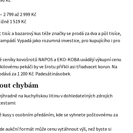
 2 799 až 2 999 Kč
ižně 1 519 Kč
 tisíc a bazarový kus téže značky se prodá za dva a půl tisíce,
ampádí. Vypadá jako rozumná investice, pro kupujícího i pro
é ceníky kovošrotů NAPOS a EKO-KOBA uvádějí výkupní cenu
ikilovému pekáči by ve šrotu přiřkli asi třiadvacet korun. Na
odává za 1 200 Kč. Padesátinásobek.
nout chybám
ýhradně na kuchyňskou litinu v dohledatelných zdrojích
cestami:
ké kusy s osobním předáním, kde se vyhnete poštovnému za
kde aukční formát může cenu vytáhnout výš, než byste si