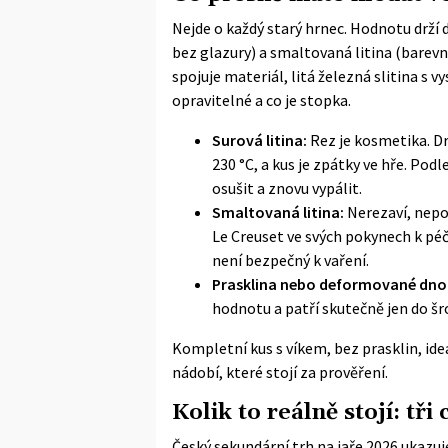
Nejde o každý starý hrnec. Hodnotu drží d
bez glazury) a smaltovaná litina (barevn
spojuje materiál, litá železná slitina s vy
opravitelné a co je stopka.
Surová litina:
Rez je kosmetika. Dr
230 °C, a kus je zpátky ve hře. Pod
osušit a znovu vypálit.
Smaltovaná litina:
Nerezaví, nepo
Le Creuset ve svých pokynech k péč
není bezpečný k vaření.
Prasklina nebo deformované dno
hodnotu a patří skutečně jen do šr
Kompletní kus s víkem, bez prasklin, ide
nádobí, které stojí za prověření.
Kolik to reálně stojí: tř
Český sekundární trh na jaře 2026 ukazuje