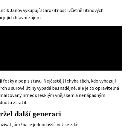
tik Janov vykupují starožitnosti včetně litinových
 jejich hlavní zájem.
í fotky a popis stavu. Nejčastější chyba těch, kdo vyhazují:
rch u surové litiny vypadá beznadějně, ale je to opravitelná
smaltovaný hrnec s lesklým vnějškem a nenápadným
notu ztratil.
ržel další generaci
ívat, údržba je jednodušší, než se zdá: