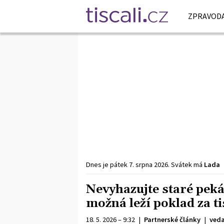
ZPRAVODA
Dnes je
pátek
7. srpna
2026
.
Svátek má
Lada
Nevyhazujte staré peká
možná leží poklad za t
18. 5. 2026 – 9:32
|
Partnerské články
|
veda