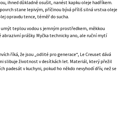
ou, ihned důkladně osušit, nanést kapku oleje hadříkem.
rch stane lepivým, příčinou bývá příliš silná vrstva oleje
lej opravdu tence, téměř do sucha.
 umýt teplou vodou s jemným prostředkem, měkkou
abrazivní prášky. Myčka technicky ano, ale ruční mytí
vích říká, že jsou „odlité pro generace“, Le Creuset dává
 slibuje životnost v desítkách let. Materiál, který přežil
ších padesát v kuchyni, pokud ho někdo nevyhodí dřív, než se