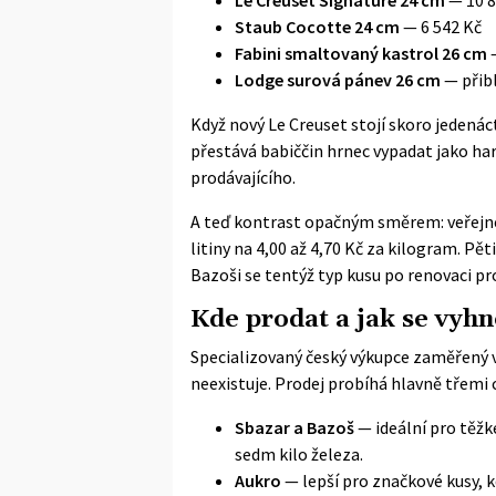
Staub Cocotte 24 cm
— 6 542 Kč
Fabini smaltovaný kastrol 26 cm
—
Lodge surová pánev 26 cm
— přibl
Když nový Le Creuset stojí skoro jedenáct
přestává babiččin hrnec vypadat jako har
prodávajícího.
A teď kontrast opačným směrem: veřejn
litiny na 4,00 až 4,70 Kč za kilogram. Pět
Bazoši se tentýž typ kusu po renovaci pr
Kde prodat a jak se vyh
Specializovaný český výkupce zaměřený v
neexistuje. Prodej probíhá hlavně třemi 
Sbazar a Bazoš
— ideální pro těž
sedm kilo železa.
Aukro
— lepší pro značkové kusy, 