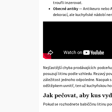
troufli inzerovat.
Obecné antiky
— Antikeuro nebo An
dekorací, ale kuchyňské nádobí není
Nejčastější chyba prodávajících: podceňuj
posuzují litinu podle vzhledu. Rezavý pov
záležitost jednoho odpoledne. Naopak 
odštěpkem uvnitř, ten už kuchyňskou hod
Jak pečovat, aby kus vyd
Pokud se rozhodnete babiččinu litinu použ