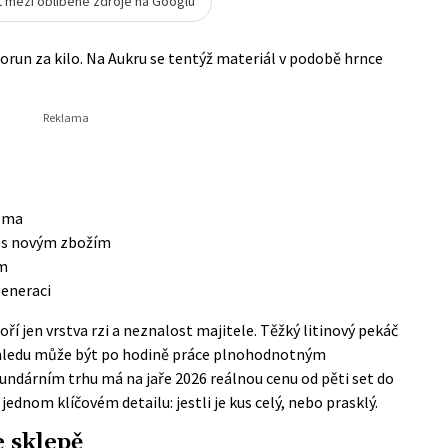
t mezi oblíbené zdroje na Googlu
korun za kilo. Na Aukru se tentýž materiál v podobě hrnce
ásma
ní s novým zbožím
ám
generaci
í jen vrstva rzi a neznalost majitele. Těžký litinový pekáč
zhledu může být po hodině práce plnohodnotným
ndárním trhu má na jaře 2026 reálnou cenu od pěti set do
 jednom klíčovém detailu: jestli je kus celý, nebo prasklý.
e sklepě