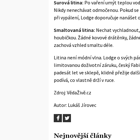
Surová litina:
Po vaření umýt teplou vod
Nikdy nenechávat odmočenou. Pokud se pov
při vypálení, Lodge doporučuje nanášet o
Smaltovaná litina:
Nechat vychladnout,
houbičkou. Žádné kovové drátěnky, žádné 
zachová vzhled smaltu déle.
Litina není módní vlna. Lodge o svých pán
limitovanou doživotní záruku, český Fabini
padesát let ve sklepě, klidně přežije dal
podívá, co vlastně drží v ruce.
Zdroj:
VědaŽivě.cz
Autor:
Lukáš Jírovec
Nejnovější články