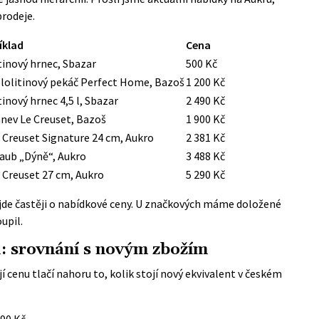
prodeje.
íklad
Cena
tinový hrnec, Sbazar
500 Kč
lolitinový pekáč Perfect Home, Bazoš
1 200 Kč
tinový hrnec 4,5 l, Sbazar
2 490 Kč
nev Le Creuset, Bazoš
1 900 Kč
 Creuset Signature 24 cm, Aukro
2 381 Kč
aub „Dýně“, Aukro
3 488 Kč
 Creuset 27 cm, Aukro
5 290 Kč
de častěji o nabídkové ceny. U značkových máme doložené
upil.
sl: srovnání s novým zbožím
jí cenu tlačí nahoru to, kolik stojí nový ekvivalent v českém
90 Kč