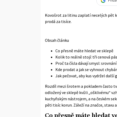
Přida
Kovošrot za litinu zaplatí necelých pět 
prodá za tisíce.
Obsah článku
Co přesně máte hledat ve sklepě
Kolik to reálně stojí: tři cenová p
Proč ta čísla dávají smysl: srovná
Kde prodat a jak se vyhnout chyb
Jak pečovat, aby kus vydržel další 
Rozdíl mezi šrotem a pokladem často tvoř
odložený ve sklepě kvůli „ošklivému“ v
kuchyňským nástrojem, a na českém seku
pěti tisíc korun. Záleží na značce, stavu a
Co přesně máte hledat v