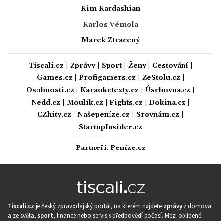
Kim Kardashian
Karlos Vémola
Marek Ztracený
Tiscali.cz
|
Zprávy
|
Sport
|
Ženy
|
Cestování
|
Games.cz
|
Profigamers.cz
|
ZeStolu.cz
|
Osobnosti.cz
|
Karaoketexty.cz
|
Úschovna.cz
|
Nedd.cz
|
Moulík.cz
|
Fights.cz
|
Dokina.cz
|
CZhity.cz
|
Našepeníze.cz
|
Srovnám.cz
|
StartupInsider.cz
Partneři:
Peníze.cz
Tiscali.cz
je český zpravodajský portál, na kterém najdete
zprávy
z domova
a ze světa,
sport
, finance nebo servis s předpovědí počasí. Mezi oblíbené