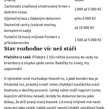
Zachovalý značkový smaltovaný hrnec v
2 000 až 5 000 Kč
dobrém stavu
Výjimečný kus s žádaným dekorem
přes 6 000 Kč
Skutečné rarity (vzácné motivy,
až 15 000 Kč
kompletní sady)
Funkční litinový mlýnek Porkert s
1 500 až 5 000 Kč
příslušenstvím
Stav rozhodne víc než stáří
Přečtěte si také:
Přidejte 1 lžíci téhle suroviny do vody na
brambory a slupka sjede sama. Babičky to znaly, my
zapomněli
O výsledné ceně rozhoduje hlavně to, v jaké kondici kus je.
Hluboká rez, prasklý smalt nebo chybějící součástka srazí
hodnotu o desítky procent. Lehký nálet stáří naproti tomu
kupcům většinou nevadí, leckdy ho dokonce berou jako
důkaz, že drží pravý starý kousek. Litinový mlýnek má navíc
cenu jen jako celek, takže uvnitř nesmí chybět spirálový šnek,