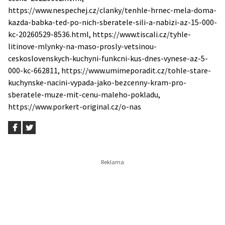
https://www.nespechej.cz/clanky/tenhle-hrnec-mela-doma-
kazda-babka-ted-po-nich-sberatele-sili-a-nabizi-az-15-000-
kc-20260529-8536.html, https://www.tiscali.cz/tyhle-
litinove-mlynky-na-maso-prosly-vetsinou-
ceskoslovenskych-kuchyni-funkcni-kus-dnes-vynese-az-5-
000-kc-662811, https://www.umimeporadit.cz/tohle-stare-
kuchynske-nacini-vypada-jako-bezcenny-kram-pro-
sberatele-muze-mit-cenu-maleho-pokladu,
https://www.porkert-original.cz/o-nas