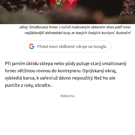
zdroj: Smaltovaný hrnec s ručně malovaným dekorem dnes patří mezi
nejžádanější sběratelské kusy ze starých českých kuchyní. Ilustrační
Přidat mezi oblíbené zdroje na Googlu
Při jarním úklidu sklepa nebo půdy putuje starý smaltovaný
hrnec většinou rovnou do kontejneru. Oprýskaný okraj,
vybledlá barva, k vaření už dávno nepoužitý. Než ho ale
pustíte z ruky, obraťte...