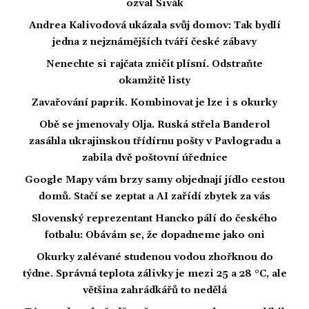
ozval Sivák
Andrea Kalivodová ukázala svůj domov: Tak bydlí
jedna z nejznámějších tváří české zábavy
Nenechte si rajčata zničit plísní. Odstraňte
okamžitě listy
Zavařování paprik. Kombinovat je lze i s okurky
Obě se jmenovaly Olja. Ruská střela Banderol
zasáhla ukrajinskou třídírnu pošty v Pavlogradu a
zabila dvě poštovní úřednice
Google Mapy vám brzy samy objednají jídlo cestou
domů. Stačí se zeptat a AI zařídí zbytek za vás
Slovenský reprezentant Hancko pálí do českého
fotbalu: Obávám se, že dopadneme jako oni
Okurky zalévané studenou vodou zhořknou do
týdne. Správná teplota zálivky je mezi 25 a 28 °C, ale
většina zahrádkářů to nedělá