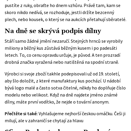
pustíte z ruky, obraťte ho dnem vzhůru. Právě tam, kam se
skoro nikdo nedívá, se rozhoduje, jestli držíte bezcenný
plech, nebo kousek, o který se na aukcích přetahují sběratelé.
Na dně se skrývá podpis dílny
Stáří samo žádné jmění nezaručí. Stejných hrnců se vyrobily
miliony a běžný kus zůstává běžným kusem i po padesáti
letech. To, co cenu opravdu určuje, je původ. A ten prozradí
drobná značka vyražená nebo natištěná na spodní straně.
Výrobci si svoje zboží takhle podepisovali už od 19. století,
aby šlo doložit, z které manufaktury kus pochází. U nádobí
bývá logo malé a často sotva čitelné, někdy ho doplňuje číslo
modelu nebo velikost. Když na dně najdete jméno známé
dílny, máte první vodítko, že nejde o tovární anonym.
Přečtěte si také:
Vyhlašujeme nejhorší českou omáčku. Češi ji
milují, ale v zahraničí se chytají za hlavu