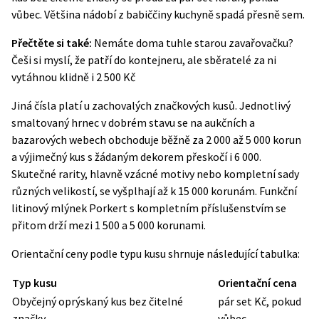
vůbec. Většina nádobí z babiččiny kuchyně spadá přesně sem.
Přečtěte si také:
Nemáte doma tuhle starou zavařovačku?
Češi si myslí, že patří do kontejneru, ale sběratelé za ni
vytáhnou klidně i 2 500 Kč
Jiná čísla platí u zachovalých značkových kusů. Jednotlivý
smaltovaný hrnec v dobrém stavu se na aukčních a
bazarových webech obchoduje běžně za 2 000 až 5 000 korun
a výjimečný kus s žádaným dekorem přeskočí i 6 000.
Skutečné rarity, hlavně vzácné motivy nebo kompletní sady
různých velikostí, se vyšplhají až k 15 000 korunám. Funkční
litinový mlýnek Porkert s kompletním příslušenstvím se
přitom drží mezi 1 500 a 5 000 korunami.
Orientační ceny podle typu kusu shrnuje následující tabulka:
Typ kusu
Orientační cena
Obyčejný oprýskaný kus bez čitelné
pár set Kč, pokud
značky
vůbec