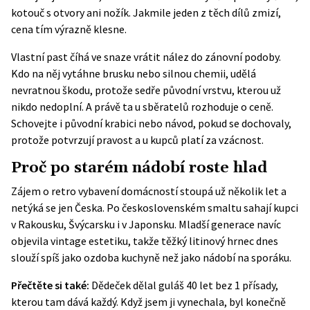
kotouč s otvory ani nožík. Jakmile jeden z těch dílů zmizí,
cena tím výrazně klesne.
Vlastní past číhá ve snaze vrátit nález do zánovní podoby.
Kdo na něj vytáhne brusku nebo silnou chemii, udělá
nevratnou škodu, protože sedře původní vrstvu, kterou už
nikdo nedoplní. A právě ta u sběratelů rozhoduje o ceně.
Schovejte i původní krabici nebo návod, pokud se dochovaly,
protože potvrzují pravost a u kupců platí za vzácnost.
Proč po starém nádobí roste hlad
Zájem o retro vybavení domácností stoupá už několik let a
netýká se jen Česka. Po československém smaltu sahají kupci
v Rakousku, Švýcarsku i v Japonsku. Mladší generace navíc
objevila vintage estetiku, takže těžký litinový hrnec dnes
slouží spíš jako ozdoba kuchyně než jako nádobí na sporáku.
Přečtěte si také:
Dědeček dělal guláš 40 let bez 1 přísady,
kterou tam dává každý. Když jsem ji vynechala, byl konečně