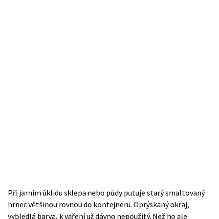
Při jarním úklidu sklepa nebo půdy putuje starý smaltovaný
hrnec většinou rovnou do kontejneru. Oprýskaný okraj,
vybledlá barva, k vaření už dávno nepoužitý. Než ho ale