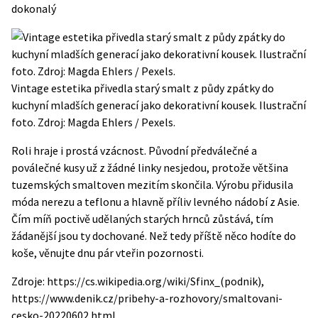
dokonalý
Vintage estetika přivedla starý smalt z půdy zpátky do
kuchyní mladších generací jako dekorativní kousek. Ilustrační
foto. Zdroj: Magda Ehlers / Pexels.
Roli hraje i prostá vzácnost. Původní předválečné a
poválečné kusy už z žádné linky nesjedou, protože většina
tuzemských smaltoven mezitím skončila. Výrobu přidusila
móda nerezu a teflonu a hlavně příliv levného nádobí z Asie.
Čím míň poctivě udělaných starých hrnců zůstává, tím
žádanější jsou ty dochované. Než tedy příště něco hodíte do
koše, věnujte dnu pár vteřin pozornosti.
Zdroje: https://cs.wikipedia.org/wiki/Sfinx_(podnik),
https://www.denik.cz/pribehy-a-rozhovory/smaltovani-
cesko-20220602.html,