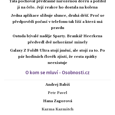
Táta pochoval předčasně narozenou dceru a políbil
ji na čelo. Její reakce ho dostala na kolena
Jedna aplikace slibuje slunce, druhá déšť. Proč se
předpovědi počasí v telefonu tak liší a která má
pravdu
Ostuda bývalé naděje Sparty. Brankář Heerkens
předvedl dvě nehorázné minely
Galaxy Z Fold8 Ultra stojí jmění, ale stojí za to. Po
pár hodinách člověk zjistí, že cesta zpátky
neexistuje
O kom se mluví - Osobnosti.cz
Andrej Babiš
Petr Pavel
Hana Zagorová
Kazma Kazmitch