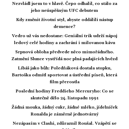
Nezvládl jsem to v hlavě. Čepo odhalil, co stálo za
jeho neúspěšným UFC debutem
Kdy změnit životní styl, abyste oddálili nástup
demence?
Vedro už vás nedostane: Geniální trik udrží nápoj
ledový celé hodiny a zachrání i milovanou kávu
Srpnová obloha předvede něco mimořádného.
Zatmění Slunce vystřídá noc plná padajících hvězd
Líbáš jako bůh: Poledňáková dostala stopku,
Bartoška odmítl sportovat a ústřední píseň, která
film přerostla
Poslední hodiny Freddieho Mercuryho: Co se
skutečně dělo 24. listopadu 1991
Žádná mouka, žádný cukr, žádné mléko, jídelníček
Ronalda je záměrně jednotvárný
Nezápasím v Clashi, zdůraznil Roušal. Vzápětí se