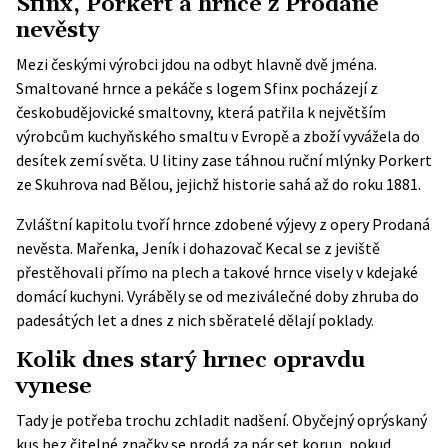
Sfinx, Porkert a hrnce z Prodané
nevěsty
Mezi českými výrobci jdou na odbyt hlavně dvě jména.
Smaltované hrnce a pekáče s logem Sfinx pocházejí z
českobudějovické smaltovny, která patřila k největším
výrobcům kuchyňského smaltu v Evropě a zboží vyvážela do
desítek zemí světa. U litiny zase táhnou ruční mlýnky Porkert
ze Skuhrova nad Bělou, jejichž historie sahá až do roku 1881.
Zvláštní kapitolu tvoří hrnce zdobené výjevy z opery Prodaná
nevěsta. Mařenka, Jeník i dohazovač Kecal se z jeviště
přestěhovali přímo na plech a takové hrnce visely v kdejaké
domácí kuchyni. Vyráběly se od meziválečné doby zhruba do
padesátých let a dnes z nich sběratelé dělají poklady.
Kolik dnes starý hrnec opravdu
vynese
Tady je potřeba trochu zchladit nadšení. Obyčejný oprýskaný
kus bez čitelné značky se prodá za pár set korun, pokud