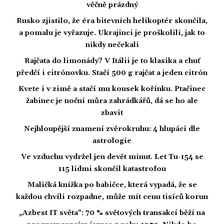
věčně prázdný
Rusko zjistilo, že éra bitevních helikoptér skončila,
a pomalu je vyřazuje. Ukrajinci je proškolili, jak to
nikdy nečekali
Rajčata do limonády? V Itálii je to klasika a chuť
předčí i citrónovku. Stačí 500 g rajčat a jeden citrón
Kvete i v zimě a stačí mu kousek kořínku. Ptačinec
žabinec je noční můra zahrádkářů, dá se ho ale
zbavit
Nejhloupější znamení zvěrokruhu: 4 hlupáci dle
astrologie
Ve vzduchu vydržel jen devět minut. Let Tu-154 se
115 lidmi skončil katastrofou
Maličká knížka po babičce, která vypadá, že se
každou chvíli rozpadne, může mít cenu tisíců korun
„Azbest IT světa“: 70 % světových transakcí běží na