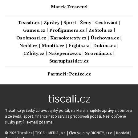
Marek Ztracený
Tiscali.cz
|
Zprávy
|
Sport
|
Ženy
|
Cestování
|
Games.cz
|
Profigamers.cz
|
ZeStolu.cz
|
Osobnosti.cz
|
Karaoketexty.cz
|
Úschovna.cz
|
Nedd.cz
|
Moulík.cz
|
Fights.cz
|
Dokina.cz
|
CZhity.cz
|
Našepeníze.cz
|
Srovnám.cz
|
StartupInsider.cz
Partneři:
Peníze.cz
Tiscali.cz
je český zpravodajský portál, na kterém najdete
zprávy
z domova
a ze světa,
sport
, finance nebo servis s předpovědí počasí. Mezi oblíbené
služby patří i
e-mail zdarma
.
© 2026 Tiscali.cz |
TISCALI MEDIA, a.s.
|
Člen skupiny DIGNITY, s.r.o.
|
Kontakt
|