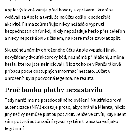
Apple výslovně varuje
před hovory a zprávami, které se
vydávají za Apple a tvrdí, že na účtu došlo k podezřelé
aktivitě. Firma zdůrazňuje: nikdy nežádá o vypnutí
bezpečnostních funkcí, nikdy nepožaduje heslo přes telefon
a nikdy neposílá SMS s číslem, na které máte zavolat zpět.
Skutečné známky ohroženého účtu Apple vypadají jinak,
nevyžádaný dvoufaktorový kód, neznámé přihlášení, změna
hesla, kterou jste neiniciovali. Nic z toho se v Pančurákově
případu podle dostupných informací nestalo. „Účet v
ohrožení“ byla podvodná legenda, ne realita.
Proč banka platby nezastavila
Tady narážíme na paradox silného ověření. Multifaktorová
autentizace (MFA) existuje proto, aby chránila klienta, nikdo
jiný než vy nemůže platbu potvrdit. Jenže ve chvíli, kdy klient
sám potvrdí autorizační výzvu, systém transakci vidí jako
legitimní.