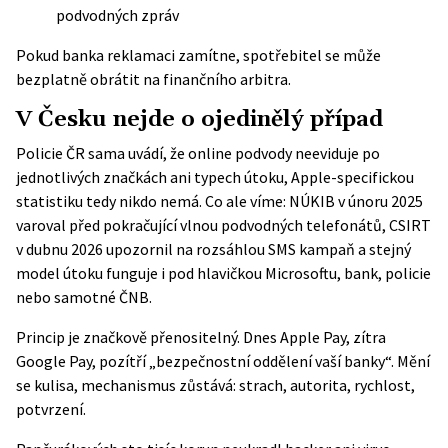
podvodných zpráv
Pokud banka reklamaci zamítne, spotřebitel se může
bezplatně obrátit na finančního arbitra.
V Česku nejde o ojedinělý případ
Policie ČR sama uvádí, že online podvody neeviduje po
jednotlivých značkách ani typech útoku, Apple-specifickou
statistiku tedy nikdo nemá. Co ale víme:
NÚKIB v únoru 2025
varoval
před pokračující vlnou podvodných telefonátů, CSIRT
v dubnu 2026 upozornil na rozsáhlou SMS kampaň a stejný
model útoku funguje i pod hlavičkou Microsoftu, bank, policie
nebo samotné ČNB.
Princip je značkově přenositelný. Dnes Apple Pay, zítra
Google Pay, pozítří „bezpečnostní oddělení vaší banky“. Mění
se kulisa, mechanismus zůstává: strach, autorita, rychlost,
potvrzení.