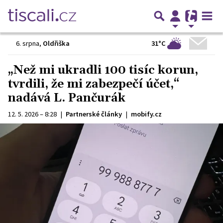
31°C
6. srpna
,
Oldřiška
„Než mi ukradli 100 tisíc korun,
tvrdili, že mi zabezpečí účet,“
nadává L. Pančurák
12. 5. 2026 – 8:28
|
Partnerské články
|
mobify.cz