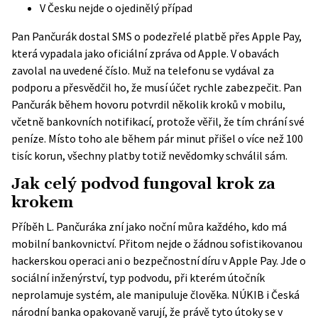
V Česku nejde o ojedinělý případ
Pan Pančurák dostal SMS o podezřelé platbě přes Apple Pay,
která vypadala jako oficiální zpráva od Apple. V obavách
zavolal na uvedené číslo. Muž na telefonu se vydával za
podporu a přesvědčil ho, že musí účet rychle zabezpečit. Pan
Pančurák během hovoru potvrdil několik kroků v mobilu,
včetně bankovních notifikací, protože věřil, že tím chrání své
peníze. Místo toho ale během pár minut přišel o více než 100
tisíc korun, všechny platby totiž nevědomky schválil sám.
Jak celý podvod fungoval krok za
krokem
Příběh L. Pančuráka zní jako noční můra každého, kdo má
mobilní bankovnictví. Přitom nejde o žádnou sofistikovanou
hackerskou operaci ani o bezpečnostní díru v Apple Pay. Jde o
sociální inženýrství, typ podvodu, při kterém útočník
neprolamuje systém, ale manipuluje člověka. NÚKIB i Česká
národní banka opakovaně varují, že právě tyto útoky se v