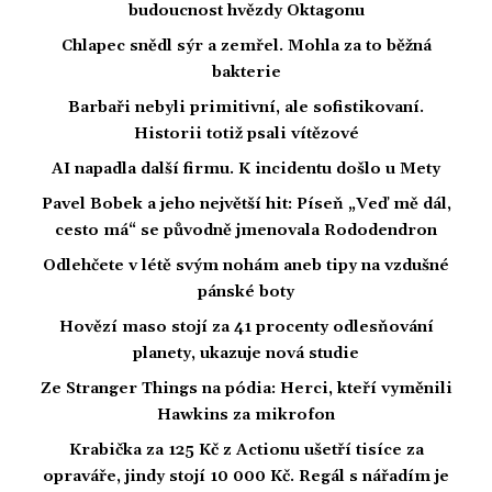
budoucnost hvězdy Oktagonu
Chlapec snědl sýr a zemřel. Mohla za to běžná
bakterie
Barbaři nebyli primitivní, ale sofistikovaní.
Historii totiž psali vítězové
AI napadla další firmu. K incidentu došlo u Mety
Pavel Bobek a jeho největší hit: Píseň „Veď mě dál,
cesto má“ se původně jmenovala Rododendron
Odlehčete v létě svým nohám aneb tipy na vzdušné
pánské boty
Hovězí maso stojí za 41 procenty odlesňování
planety, ukazuje nová studie
Ze Stranger Things na pódia: Herci, kteří vyměnili
Hawkins za mikrofon
Krabička za 125 Kč z Actionu ušetří tisíce za
opraváře, jindy stojí 10 000 Kč. Regál s nářadím je