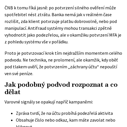
ČNB k tomu říká jasně
: po potvrzení silného ověření může
spotřebitel nést ztrátu. Banka nemá jak v reálném čase
rozlišit, zda klient potvrzuje platbu dobrovolně, nebo pod
manipulací. Antifraud systémy mohou transakci zpětně
vyhodnotit jako podezřelou, ale v okamžiku potvrzení MFA je
z pohledu systému vše v pořádku.
Proto je potvrzovací krok tím nejdražším momentem celého
podvodu. Ne technika, ne prolomení, ale okamžik, kdy oběť
pod tlakem uvěří, že potvrzením „záchrany účtu“ nepouští
ven své peníze.
Jak podobný podvod rozpoznat a co
dělat
Varovné signály se opakují napříč kampaněmi:
Zpráva tvrdí, že na účtu probíhá podezřelá aktivita
Obsahuje číslo nebo odkaz, kam máte zavolat nebo
kliknout