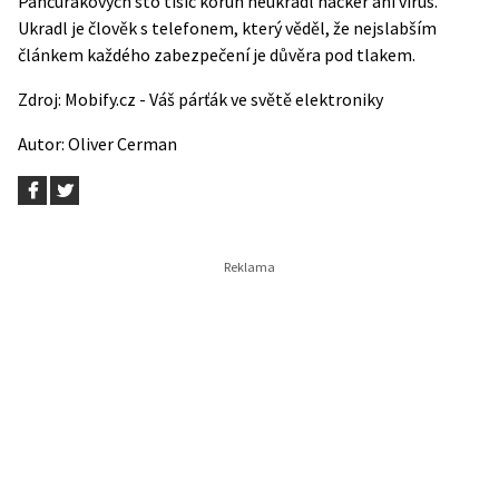
Pančurákových sto tisíc korun neukradl hacker ani virus.
Ukradl je člověk s telefonem, který věděl, že nejslabším
článkem každého zabezpečení je důvěra pod tlakem.
Zdroj:
Mobify.cz - Váš párťák ve světě elektroniky
Autor:
Oliver Cerman