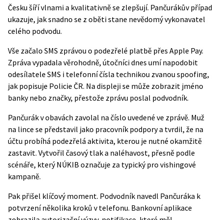
Česku šíří vlnami a kvalitativně se zlepšují. Pančurákův případ
ukazuje, jak snadno se z oběti stane nevědomý vykonavatel
celého podvodu.
Vše začalo SMS zprávou o podezřelé platbě přes Apple Pay.
Zpráva vypadala věrohodně, útočníci dnes umí napodobit
odesílatele SMS i telefonní čísla technikou zvanou spoofing,
jak
popisuje Policie ČR
. Na displeji se může zobrazit jméno
banky nebo značky, přestože zprávu poslal podvodník.
Pančurák v obavách zavolal na číslo uvedené ve zprávě. Muž
na lince se představil jako pracovník podpory a tvrdil, že na
účtu probíhá podezřelá aktivita, kterou je nutné okamžitě
zastavit. Vytvořil časový tlak a naléhavost, přesně podle
scénáře, který NÚKIB označuje za typický pro vishingové
kampaně.
Pak přišel klíčový moment. Podvodník navedl Pančuráka k
potvrzení několika kroků v telefonu. Bankovní aplikace
zobrazila autorizační výzvy, notifikace, které měl