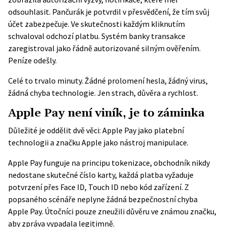
odsouhlasit. Pančurák je potvrdil v přesvědčení, že tím svůj
účet zabezpečuje. Ve skutečnosti každým kliknutím
schvaloval odchozí platbu. Systém banky transakce
zaregistroval jako řádně autorizované silným ověřením.
Peníze odešly.
Celé to trvalo minuty. Žádné prolomení hesla, žádný virus,
žádná chyba technologie. Jen strach, důvěra a rychlost.
Apple Pay není viník, je to záminka
Důležité je oddělit dvě věci: Apple Pay jako platební
technologii a značku Apple jako nástroj manipulace.
Apple Pay funguje na principu tokenizace, obchodník nikdy
nedostane skutečné číslo karty, každá platba vyžaduje
potvrzení přes Face ID, Touch ID nebo kód zařízení. Z
popsaného scénáře neplyne žádná bezpečnostní chyba
Apple Pay. Útočníci pouze zneužili důvěru ve známou značku,
aby zpráva vypadala legitimně.