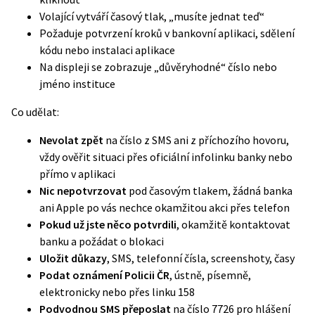
Volající vytváří časový tlak, „musíte jednat teď“
Požaduje potvrzení kroků v bankovní aplikaci, sdělení
kódu nebo instalaci aplikace
Na displeji se zobrazuje „důvěryhodné“ číslo nebo
jméno instituce
Co udělat:
Nevolat zpět
na číslo z SMS ani z příchozího hovoru,
vždy ověřit situaci přes oficiální infolinku banky nebo
přímo v aplikaci
Nic nepotvrzovat
pod časovým tlakem, žádná banka
ani Apple po vás nechce okamžitou akci přes telefon
Pokud už jste něco potvrdili
, okamžitě kontaktovat
banku a požádat o blokaci
Uložit důkazy
, SMS, telefonní čísla, screenshoty, časy
Podat oznámení Policii ČR
, ústně, písemně,
elektronicky nebo přes linku 158
Podvodnou SMS přeposlat
na číslo 7726 pro hlášení