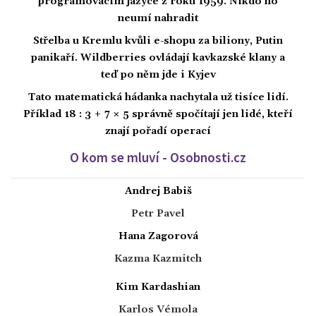
programovacím jazyce z roku 1959. Nikdo ho
neumí nahradit
Střelba u Kremlu kvůli e-shopu za biliony, Putin
panikaří. Wildberries ovládají kavkazské klany a
teď po něm jde i Kyjev
Tato matematická hádanka nachytala už tisíce lidí.
Příklad 18 : 3 + 7 × 5 správně spočítají jen lidé, kteří
znají pořadí operací
O kom se mluví - Osobnosti.cz
Andrej Babiš
Petr Pavel
Hana Zagorová
Kazma Kazmitch
Kim Kardashian
Karlos Vémola