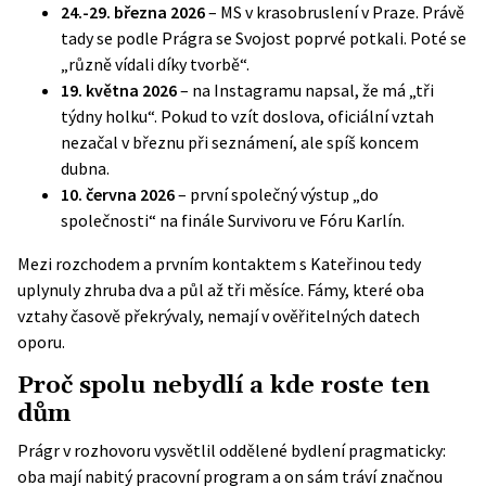
24.-29. března 2026
–
MS v krasobruslení v Praze
. Právě
tady se podle Prágra se Svojost poprvé potkali. Poté se
„různě vídali díky tvorbě“.
19. května 2026
– na Instagramu napsal, že má „tři
týdny holku“. Pokud to vzít doslova, oficiální vztah
nezačal v březnu při seznámení, ale spíš koncem
dubna.
10. června 2026
– první společný výstup „do
společnosti“ na finále Survivoru ve Fóru Karlín.
Mezi rozchodem a prvním kontaktem s Kateřinou tedy
uplynuly zhruba dva a půl až tři měsíce. Fámy, které oba
vztahy časově překrývaly, nemají v ověřitelných datech
oporu.
Proč spolu nebydlí a kde roste ten
dům
Prágr v rozhovoru vysvětlil oddělené bydlení pragmaticky:
oba mají nabitý pracovní program a on sám tráví značnou