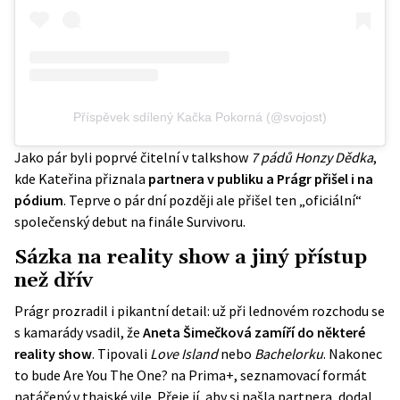
Příspěvek sdílený Kačka Pokorná (@svojost)
Jako pár byli poprvé čitelní v talkshow
7 pádů Honzy Dědka
,
kde Kateřina přiznala
partnera v publiku a Prágr přišel i na
pódium
. Teprve o pár dní později ale přišel ten „oficiální“
společenský debut na finále Survivoru.
Sázka na reality show a jiný přístup
než dřív
Prágr prozradil i pikantní detail: už při lednovém rozchodu se
s kamarády vsadil, že
Aneta Šimečková zamíří do některé
reality show
. Tipovali
Love Island
nebo
Bachelorku
. Nakonec
to bude
Are You The One?
na Prima+, seznamovací formát
natáčený v thajské vile. Přeje jí, aby si našla partnera, dodal.