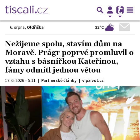
32°C
6. srpna
,
Oldřiška
Nežijeme spolu, stavím dům na
Moravě. Prágr poprvé promluvil o
vztahu s básnířkou Kateřinou,
fámy odmítl jednou větou
17. 6. 2026 – 5:11
|
Partnerské články
|
vipzivot.cz