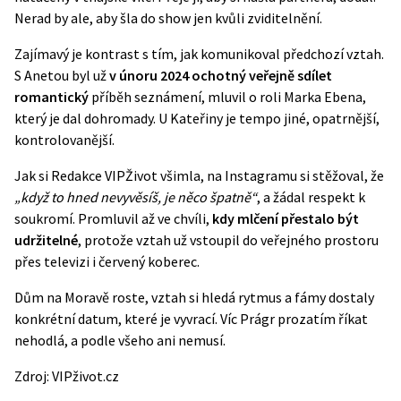
Nerad by ale, aby šla do show jen kvůli zviditelnění.
Zajímavý je kontrast s tím, jak komunikoval předchozí vztah.
S Anetou byl už
v únoru 2024 ochotný veřejně sdílet
romantický
příběh seznámení, mluvil o roli Marka Ebena,
který je dal dohromady. U Kateřiny je tempo jiné, opatrnější,
kontrolovanější.
Jak si Redakce VIPŽivot všimla, na Instagramu si stěžoval, že
„když to hned nevyvěsíš, je něco špatně“
, a žádal respekt k
soukromí. Promluvil až ve chvíli,
kdy mlčení přestalo být
udržitelné
, protože vztah už vstoupil do veřejného prostoru
přes televizi i červený koberec.
Dům na Moravě roste, vztah si hledá rytmus a fámy dostaly
konkrétní datum, které je vyvrací. Víc Prágr prozatím říkat
nehodlá, a podle všeho ani nemusí.
Zdroj:
VIPživot.cz