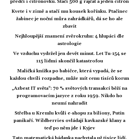
předčí i citrónovku. Stačí 500 g rajčat a jeden citrón
Kvete i v zimě a stačí mu kousek kořínku. Ptačinec
žabinec je noční můra zahrádkářů, dá se ho ale
zbavit
Nejhloupější znamení zvěrokruhu: 4 hlupáci dle
astrologie
Ve vzduchu vydržel jen devět minut. Let Tu-154 se
115 lidmi skončil katastrofou
Maličká knížka po babičce, která vypadá, že se
každou chvíli rozpadne, může mít cenu tisíců korun
„Azbest IT světa“: 70 % světových transakcí běží na
programovacím jazyce z roku 1959. Nikdo ho
neumí nahradit
Střelba u Kremlu kvůli e-shopu za biliony, Putin
panikaří. Wildberries ovládají kavkazské klany a
teď po něm jde i Kyjev
Tato matematická hádanka nachytala už tisíce lidí.