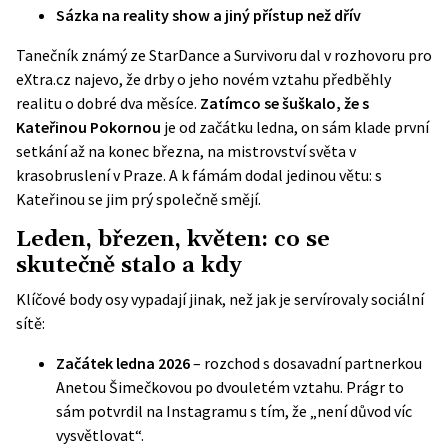
Sázka na reality show a jiný přístup než dřív
Tanečník známý ze StarDance a Survivoru dal v rozhovoru pro
eXtra.cz
najevo, že drby o jeho novém vztahu předběhly
realitu o dobré dva měsíce.
Zatímco se šuškalo, že s
Kateřinou Pokornou
je od začátku ledna, on sám klade první
setkání až na konec března, na mistrovství světa v
krasobruslení v Praze. A k fámám dodal jedinou větu: s
Kateřinou se jim prý společně smějí.
Leden, březen, květen: co se
skutečně stalo a kdy
Klíčové body osy vypadají jinak, než jak je servírovaly sociální
sítě:
Začátek ledna 2026
– rozchod s dosavadní partnerkou
Anetou Šimečkovou po dvouletém vztahu. Prágr to
sám potvrdil na Instagramu s tím, že „není důvod víc
vysvětlovat“.