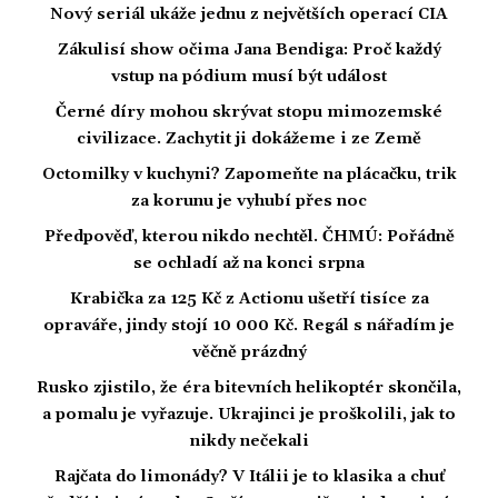
Nový seriál ukáže jednu z největších operací CIA
Zákulisí show očima Jana Bendiga: Proč každý
vstup na pódium musí být událost
Černé díry mohou skrývat stopu mimozemské
civilizace. Zachytit ji dokážeme i ze Země
Octomilky v kuchyni? Zapomeňte na plácačku, trik
za korunu je vyhubí přes noc
Předpověď, kterou nikdo nechtěl. ČHMÚ: Pořádně
se ochladí až na konci srpna
Krabička za 125 Kč z Actionu ušetří tisíce za
opraváře, jindy stojí 10 000 Kč. Regál s nářadím je
věčně prázdný
Rusko zjistilo, že éra bitevních helikoptér skončila,
a pomalu je vyřazuje. Ukrajinci je proškolili, jak to
nikdy nečekali
Rajčata do limonády? V Itálii je to klasika a chuť