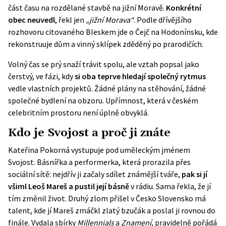
část času na rozdělané stavbě na jižní Moravě.
Konkrétní
obec neuvedl
, řekl jen
„jižní Morava“
. Podle dřívějšího
rozhovoru citovaného Bleskem jde o Čejč na Hodonínsku, kde
rekonstruuje dům a vinný sklípek zděděný po prarodičích.
Volný čas se prý snaží trávit spolu, ale vztah popsal jako
čerstvý, ve fázi, kdy
si oba teprve hledají společný rytmus
vedle vlastních projektů. Žádné plány na stěhování, žádné
společné bydlení na obzoru. Upřímnost, která v českém
celebritním prostoru není úplně obvyklá.
Kdo je Svojost a proč ji znáte
Kateřina Pokorná vystupuje pod uměleckým jménem
Svojost. Básnířka a performerka, která prorazila přes
sociální sítě: nejdřív ji začaly sdílet známější tváře,
pak si jí
všiml Leoš Mareš a pustil její básně
v rádiu. Sama řekla, že jí
tím změnil život. Druhý zlom přišel v Česko Slovensko má
talent, kde jí Mareš zmáčkl zlatý bzučák a poslal ji rovnou do
finále. Vydala sbírky
Millennials
a
Znamení
, pravidelně pořádá