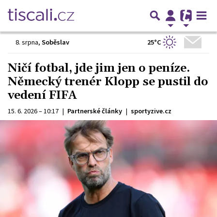
25°C
8. srpna
,
Soběslav
Ničí fotbal, jde jim jen o peníze.
Německý trenér Klopp se pustil do
vedení FIFA
15. 6. 2026 – 10:17
|
Partnerské články
|
sportyzive.cz