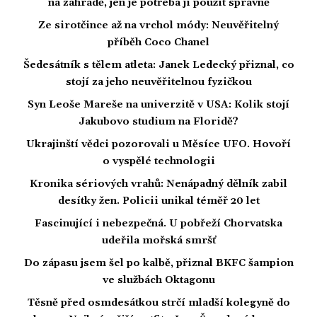
na zahradě, jen je potřeba ji použít správně
Ze sirotčince až na vrchol módy: Neuvěřitelný
příběh Coco Chanel
Šedesátník s tělem atleta: Janek Ledecký přiznal, co
stojí za jeho neuvěřitelnou fyzičkou
Syn Leoše Mareše na univerzitě v USA: Kolik stojí
Jakubovo studium na Floridě?
Ukrajinští vědci pozorovali u Měsíce UFO. Hovoří
o vyspělé technologii
Kronika sériových vrahů: Nenápadný dělník zabil
desítky žen. Policii unikal téměř 20 let
Fascinující i nebezpečná. U pobřeží Chorvatska
udeřila mořská smršť
Do zápasu jsem šel po kalbě, přiznal BKFC šampion
ve službách Oktagonu
Těsně před osmdesátkou strčí mladší kolegyně do