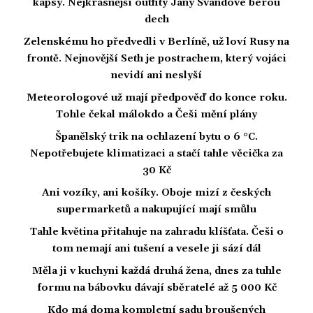
kapsy. Nejkrásnější outfity Jany Švandové berou
dech
Zelenskému ho předvedli v Berlíně, už loví Rusy na
frontě. Nejnovější Seth je postrachem, který vojáci
nevidí ani neslyší
Meteorologové už mají předpověď do konce roku.
Tohle čekal málokdo a Češi mění plány
Španělský trik na ochlazení bytu o 6 °C.
Nepotřebujete klimatizaci a stačí tahle věcička za
30 Kč
Ani vozíky, ani košíky. Oboje mizí z českých
supermarketů a nakupující mají smůlu
Tahle květina přitahuje na zahradu klíšťata. Češi o
tom nemají ani tušení a vesele ji sází dál
Měla ji v kuchyni každá druhá žena, dnes za tuhle
formu na bábovku dávají sběratelé až 5 000 Kč
Kdo má doma kompletní sadu broušených