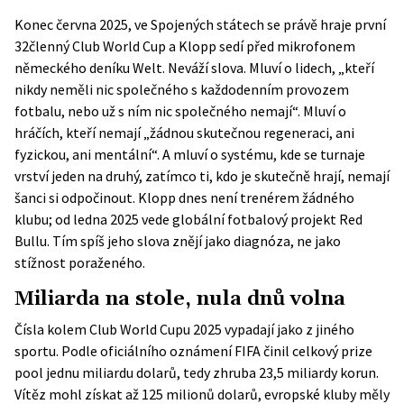
Konec června 2025, ve Spojených státech se právě hraje první
32členný Club World Cup a Klopp sedí před mikrofonem
německého deníku Welt. Neváží slova. Mluví o lidech, „kteří
nikdy neměli nic společného s každodenním provozem
fotbalu, nebo už s ním nic společného nemají“. Mluví o
hráčích, kteří nemají „žádnou skutečnou regeneraci, ani
fyzickou, ani mentální“. A mluví o systému, kde se turnaje
vrství jeden na druhý, zatímco ti, kdo je skutečně hrají, nemají
šanci si odpočinout. Klopp dnes není trenérem žádného
klubu; od ledna 2025 vede globální fotbalový projekt Red
Bullu. Tím spíš jeho slova znějí jako diagnóza, ne jako
stížnost poraženého.
Miliarda na stole, nula dnů volna
Čísla kolem Club World Cupu 2025 vypadají jako z jiného
sportu. Podle
oficiálního oznámení FIFA
činil celkový prize
pool jednu miliardu dolarů, tedy zhruba 23,5 miliardy korun.
Vítěz mohl získat až 125 milionů dolarů, evropské kluby měly