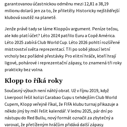
garantovanou účastnickou odměnu mezi 12,81 a 38,19
milionu dolarů jen za to, že přiletěly. Historicky nejštědřejší
klubová soutěž na planetě.
Jenže právě tady se láme Kloppův argument. Peníze tečou,
ale kdo platí účet? Léto 2024 patřilo Euru a Copě América.
Léto 2025 zabírá Club World Cup. Léto 2026 pohltí rozšířené
mistrovství světa reprezentací. Tři po sobě jdoucí letní
vrcholy bez pořádné přestávky. Pro elitní hráče, kteří hrají
ligové, pohárové i reprezentační zápasy, to znamená tři roky
prakticky bez volna.
Klopp to říká roky
Současný výbuch není náhlý obrat. Už v říjnu 2019, když
Liverpool řešil kolizi Carabao Cupu s tehdejším Club World
Cupem, Klopp veřejně říkal, že FIFA klubu turnaj přikazuje a
někdo jiný by měl řešit kalendář. V lednu 2025, pár dní po
nástupu do Red Bullu, nový formát označil za zbytečný a
varoval, že přetíženým hráčům přidává další zápasy.