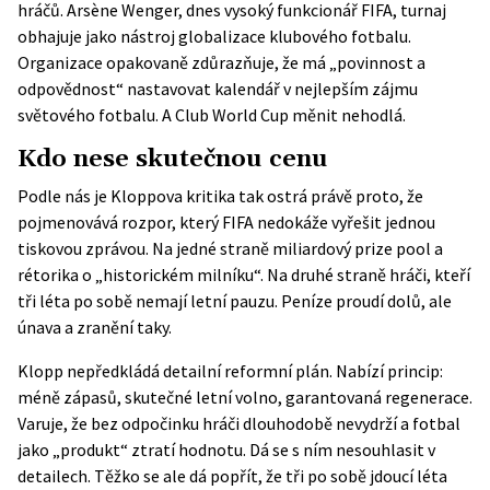
hráčů. Arsène Wenger, dnes vysoký funkcionář FIFA, turnaj
obhajuje jako nástroj globalizace klubového fotbalu.
Organizace opakovaně zdůrazňuje, že má „povinnost a
odpovědnost“ nastavovat kalendář v nejlepším zájmu
světového fotbalu. A Club World Cup měnit nehodlá.
Kdo nese skutečnou cenu
Podle nás je Kloppova kritika tak ostrá právě proto, že
pojmenovává rozpor, který FIFA nedokáže vyřešit jednou
tiskovou zprávou. Na jedné straně miliardový prize pool a
rétorika o „historickém milníku“. Na druhé straně hráči, kteří
tři léta po sobě nemají letní pauzu. Peníze proudí dolů, ale
únava a zranění taky.
Klopp nepředkládá detailní reformní plán. Nabízí princip:
méně zápasů, skutečné letní volno, garantovaná regenerace.
Varuje, že bez odpočinku hráči dlouhodobě nevydrží a fotbal
jako „produkt“ ztratí hodnotu. Dá se s ním nesouhlasit v
detailech. Těžko se ale dá popřít, že tři po sobě jdoucí léta