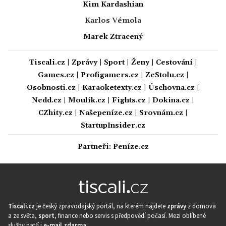
Kim Kardashian
Karlos Vémola
Marek Ztracený
Tiscali.cz
|
Zprávy
|
Sport
|
Ženy
|
Cestování
|
Games.cz
|
Profigamers.cz
|
ZeStolu.cz
|
Osobnosti.cz
|
Karaoketexty.cz
|
Úschovna.cz
|
Nedd.cz
|
Moulík.cz
|
Fights.cz
|
Dokina.cz
|
CZhity.cz
|
Našepeníze.cz
|
Srovnám.cz
|
StartupInsider.cz
Partneři:
Peníze.cz
Tiscali.cz
je český zpravodajský portál, na kterém najdete
zprávy
z domova
a ze světa,
sport
, finance nebo servis s předpovědí počasí. Mezi oblíbené
služby patří i
e-mail zdarma
.