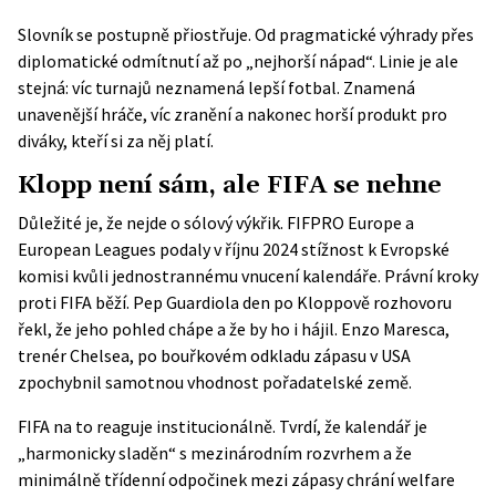
Slovník se postupně přiostřuje. Od pragmatické výhrady přes
diplomatické odmítnutí až po „nejhorší nápad“. Linie je ale
stejná: víc turnajů neznamená lepší fotbal. Znamená
unavenější hráče, víc zranění a nakonec horší produkt pro
diváky, kteří si za něj platí.
Klopp není sám, ale FIFA se nehne
Důležité je, že nejde o sólový výkřik.
FIFPRO Europe a
European Leagues
podaly v říjnu 2024 stížnost k Evropské
komisi kvůli jednostrannému vnucení kalendáře. Právní kroky
proti FIFA běží. Pep Guardiola den po Kloppově rozhovoru
řekl, že jeho pohled chápe a že by ho i hájil. Enzo Maresca,
trenér Chelsea, po bouřkovém odkladu zápasu v USA
zpochybnil samotnou vhodnost pořadatelské země.
FIFA na to reaguje institucionálně. Tvrdí, že kalendář je
„harmonicky sladěn“ s mezinárodním rozvrhem a že
minimálně třídenní odpočinek mezi zápasy chrání welfare