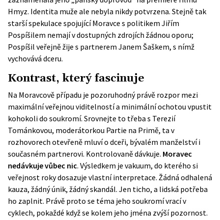
Hmyz. Identita muže ale nebyla nikdy potvrzena. Stejně tak
starší spekulace spojující Moravce s politikem Jiřím
Pospíšilem nemají v dostupných zdrojích žádnou oporu;
Pospíšil veřejně žije s partnerem Janem Šaškem, s nímž
vychovává dceru.
Kontrast, který fascinuje
Na Moravcově případu je pozoruhodný právě rozpor mezi
maximální veřejnou viditelností a minimální ochotou vpustit
kohokoli do soukromí. Srovnejte to třeba s Terezií
Tománkovou, moderátorkou Partie na Primě, ta v
rozhovorech otevřeně mluví o dceři, bývalém manželství i
současném partnerovi. Kontrolovaně dávkuje.
Moravec
nedávkuje vůbec nic
. Výsledkem je vakuum, do kterého si
veřejnost roky dosazuje vlastní interpretace. Žádná odhalená
kauza, žádný únik, žádný skandál. Jen ticho, a lidská potřeba
ho zaplnit. Právě proto se téma jeho soukromí vrací v
cyklech, pokaždé když se kolem jeho jména zvýší pozornost.