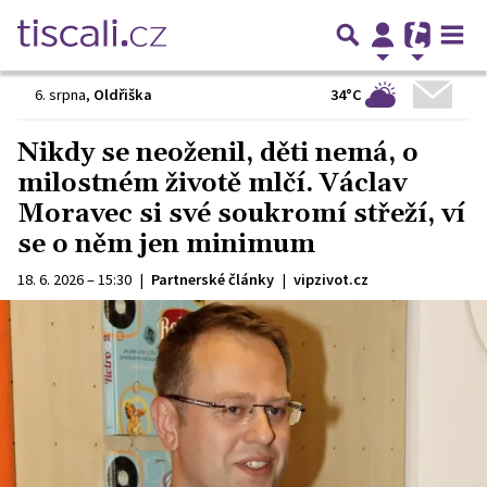
34°C
6. srpna
,
Oldřiška
Nikdy se neoženil, děti nemá, o
milostném životě mlčí. Václav
Moravec si své soukromí střeží, ví
se o něm jen minimum
18. 6. 2026 – 15:30
|
Partnerské články
|
vipzivot.cz