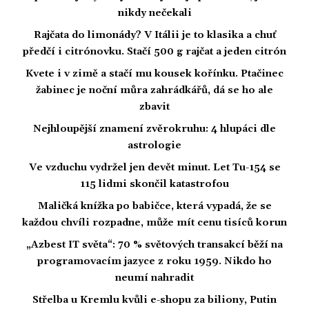
nikdy nečekali
Rajčata do limonády? V Itálii je to klasika a chuť
předčí i citrónovku. Stačí 500 g rajčat a jeden citrón
Kvete i v zimě a stačí mu kousek kořínku. Ptačinec
žabinec je noční můra zahrádkářů, dá se ho ale
zbavit
Nejhloupější znamení zvěrokruhu: 4 hlupáci dle
astrologie
Ve vzduchu vydržel jen devět minut. Let Tu-154 se
115 lidmi skončil katastrofou
Maličká knížka po babičce, která vypadá, že se
každou chvíli rozpadne, může mít cenu tisíců korun
„Azbest IT světa“: 70 % světových transakcí běží na
programovacím jazyce z roku 1959. Nikdo ho
neumí nahradit
Střelba u Kremlu kvůli e-shopu za biliony, Putin