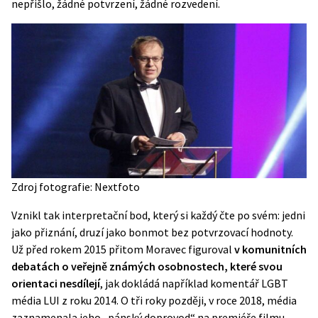
nepřišlo, žádné potvrzení, žádné rozvedení.
Zdroj fotografie: Nextfoto
Vznikl tak interpretační bod, který si každý čte po svém: jedni
jako přiznání, druzí jako bonmot bez potvrzovací hodnoty.
Už před rokem 2015 přitom Moravec figuroval
v komunitních
debatách o veřejně známých osobnostech, které svou
orientaci nesdílejí
, jak dokládá například komentář LGBT
média LUI z roku 2014. O tři roky později, v roce 2018, média
zaznamenala jeho „pánský doprovod“ na premiéře filmu