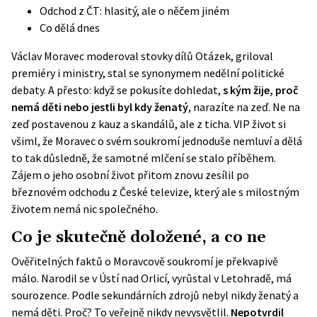
Odchod z ČT: hlasitý, ale o něčem jiném
Co dělá dnes
Václav Moravec moderoval stovky dílů Otázek, griloval
premiéry i ministry, stal se synonymem nedělní politické
debaty. A přesto: když se pokusíte dohledat,
s kým žije, proč
nemá děti nebo jestli byl kdy ženatý
, narazíte na zeď. Ne na
zeď postavenou z kauz a skandálů, ale z ticha. VIP život si
všiml, že Moravec o svém soukromí jednoduše nemluví a dělá
to tak důsledně, že samotné mlčení se stalo příběhem.
Zájem o jeho osobní život přitom znovu zesílil po
březnovém odchodu z České televize, který ale s milostným
životem nemá nic společného.
Co je skutečně doložené, a co ne
Ověřitelných faktů o Moravcově soukromí je překvapivě
málo. Narodil se v Ústí nad Orlicí, vyrůstal v Letohradě, má
sourozence. Podle sekundárních zdrojů nebyl nikdy ženatý a
nemá děti. Proč? To veřejně nikdy nevysvětlil.
Nepotvrdil