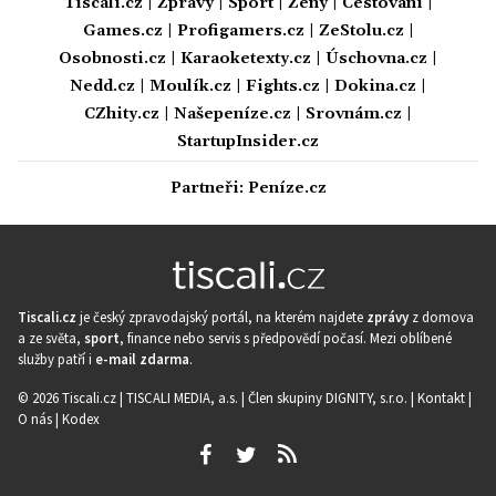
Tiscali.cz
|
Zprávy
|
Sport
|
Ženy
|
Cestování
|
Games.cz
|
Profigamers.cz
|
ZeStolu.cz
|
Osobnosti.cz
|
Karaoketexty.cz
|
Úschovna.cz
|
Nedd.cz
|
Moulík.cz
|
Fights.cz
|
Dokina.cz
|
CZhity.cz
|
Našepeníze.cz
|
Srovnám.cz
|
StartupInsider.cz
Partneři:
Peníze.cz
Tiscali.cz
je český zpravodajský portál, na kterém najdete
zprávy
z domova
a ze světa,
sport
, finance nebo servis s předpovědí počasí. Mezi oblíbené
služby patří i
e-mail zdarma
.
© 2026 Tiscali.cz |
TISCALI MEDIA, a.s.
|
Člen skupiny DIGNITY, s.r.o.
|
Kontakt
|
O nás
|
Kodex