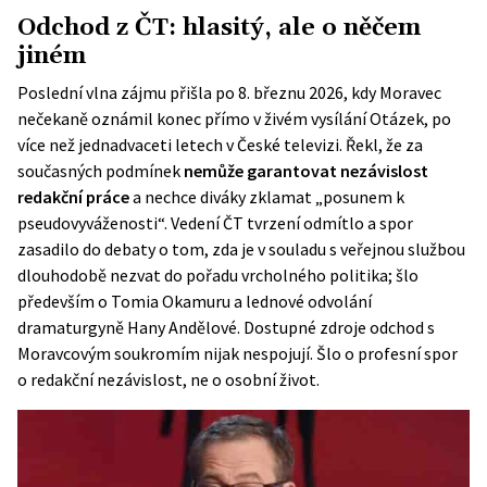
Odchod z ČT: hlasitý, ale o něčem
jiném
Poslední vlna zájmu přišla po 8. březnu 2026, kdy Moravec
nečekaně oznámil konec přímo v živém vysílání Otázek, po
více než jednadvaceti letech v České televizi. Řekl, že za
současných podmínek
nemůže garantovat nezávislost
redakční práce
a nechce diváky zklamat „posunem k
pseudovyváženosti“.
Vedení ČT
tvrzení odmítlo a spor
zasadilo do debaty o tom, zda je v souladu s veřejnou službou
dlouhodobě nezvat do pořadu vrcholného politika; šlo
především o Tomia Okamuru a lednové odvolání
dramaturgyně Hany Andělové. Dostupné zdroje odchod s
Moravcovým soukromím nijak nespojují. Šlo o profesní spor
o redakční nezávislost, ne o osobní život.