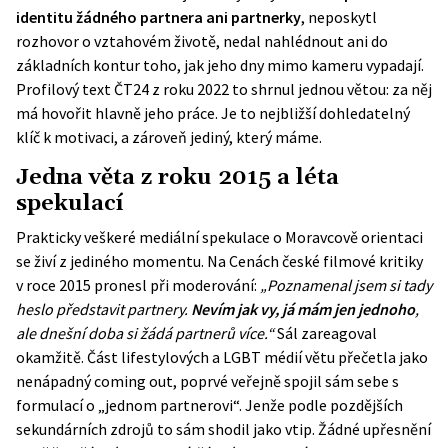
identitu žádného partnera ani partnerky
, neposkytl
rozhovor o vztahovém životě, nedal nahlédnout ani do
základních kontur toho, jak jeho dny mimo kameru vypadají.
Profilový text
ČT24
z roku 2022 to shrnul jednou větou: za něj
má hovořit hlavně jeho práce. Je to nejbližší dohledatelný
klíč k motivaci, a zároveň jediný, který máme.
Jedna věta z roku 2015 a léta
spekulací
Prakticky veškeré mediální spekulace o Moravcově orientaci
se živí z jediného momentu. Na Cenách české filmové kritiky
v roce 2015 pronesl při moderování:
„Poznamenal jsem si tady
heslo představit partnery.
Nevím jak vy, já mám jen jednoho
,
ale dnešní doba si žádá partnerů více.“
Sál zareagoval
okamžitě. Část lifestylových a LGBT médií větu přečetla jako
nenápadný coming out, poprvé veřejně spojil sám sebe s
formulací o „jednom partnerovi“. Jenže podle pozdějších
sekundárních zdrojů to sám shodil jako vtip. Žádné upřesnění