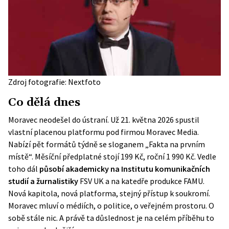
Zdroj fotografie: Nextfoto
Co dělá dnes
Moravec neodešel do ústraní. Už 21. května 2026 spustil
vlastní placenou platformu pod firmou Moravec Media.
Nabízí pět formátů týdně se sloganem „Fakta na prvním
místě“. Měsíční předplatné stojí 199 Kč, roční 1 990 Kč. Vedle
toho dál
působí akademicky na Institutu komunikačních
studií a žurnalistiky
FSV UK a na katedře produkce FAMU.
Nová kapitola, nová platforma, stejný přístup k soukromí.
Moravec mluví o médiích, o politice, o veřejném prostoru. O
sobě stále nic. A právě ta důslednost je na celém příběhu to