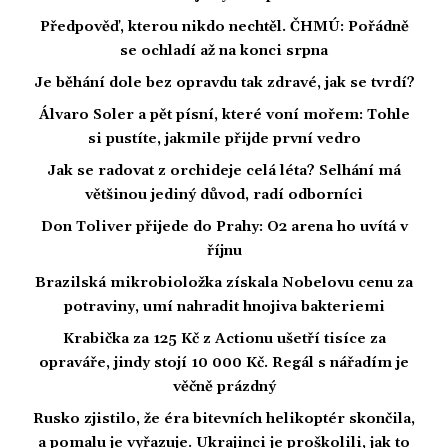
Předpověď, kterou nikdo nechtěl. ČHMÚ: Pořádně
se ochladí až na konci srpna
Je běhání dole bez opravdu tak zdravé, jak se tvrdí?
Álvaro Soler a pět písní, které voní mořem: Tohle
si pustíte, jakmile přijde první vedro
Jak se radovat z orchideje celá léta? Selhání má
většinou jediný důvod, radí odborníci
Don Toliver přijede do Prahy: O2 arena ho uvítá v
říjnu
Brazilská mikrobioložka získala Nobelovu cenu za
potraviny, umí nahradit hnojiva bakteriemi
Krabička za 125 Kč z Actionu ušetří tisíce za
opraváře, jindy stojí 10 000 Kč. Regál s nářadím je
věčně prázdný
Rusko zjistilo, že éra bitevních helikoptér skončila,
a pomalu je vyřazuje. Ukrajinci je proškolili, jak to