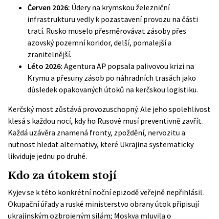
Červen 2026:
Údery na krymskou železniční
infrastrukturu vedly k pozastavení provozu na části
tratí. Rusko muselo přesměrovávat zásoby přes
azovský pozemní koridor, delší, pomalejší a
zranitelnější.
Léto 2026:
Agentura AP popsala palivovou krizi na
Krymu a přesuny zásob po náhradních trasách jako
důsledek opakovaných útoků na kerčskou logistiku.
Kerčský most zůstává provozuschopný. Ale jeho spolehlivost
klesá s každou nocí, kdy ho Rusové musí preventivně zavřít.
Každá uzávěra znamená fronty, zpoždění, nervozitu a
nutnost hledat alternativy, které Ukrajina systematicky
likviduje jednu po druhé.
Kdo za útokem stojí
Kyjev se k této konkrétní noční epizodě veřejně nepřihlásil.
Okupační úřady a ruské ministerstvo obrany útok připisují
ukrajinským ozbrojeným silám; Moskva mluvila o