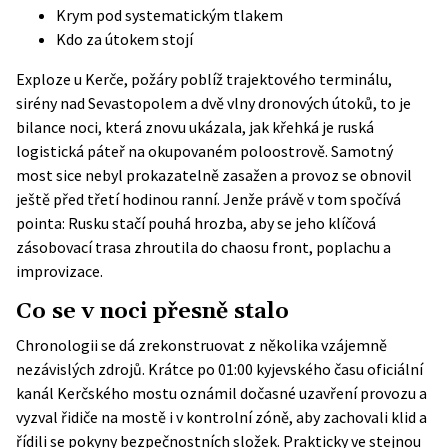
Krym pod systematickým tlakem
Kdo za útokem stojí
Exploze u Kerče, požáry poblíž trajektového terminálu,
sirény nad Sevastopolem a dvě vlny dronových útoků, to je
bilance noci, která znovu ukázala, jak křehká je ruská
logistická páteř na okupovaném poloostrově. Samotný
most sice nebyl prokazatelně zasažen a provoz se obnovil
ještě před třetí hodinou ranní. Jenže právě v tom spočívá
pointa: Rusku stačí pouhá hrozba, aby se jeho klíčová
zásobovací trasa zhroutila do chaosu front, poplachu a
improvizace.
Co se v noci přesně stalo
Chronologii se dá zrekonstruovat z několika vzájemně
nezávislých zdrojů. Krátce po 01:00 kyjevského času
oficiální
kanál Kerčského mostu
oznámil dočasné uzavření provozu a
vyzval řidiče na mostě i v kontrolní zóně, aby zachovali klid a
řídili se pokyny bezpečnostních složek. Prakticky ve stejnou