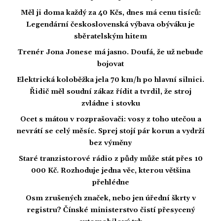
Měl ji doma každý za 40 Kčs, dnes má cenu tisíců:
Legendární československá výbava obýváku je
sběratelským hitem
Trenér Jona Jonese má jasno. Doufá, že už nebude
bojovat
Elektrická koloběžka jela 70 km/h po hlavní silnici.
Řidič měl soudní zákaz řídit a tvrdil, že stroj
zvládne i stovku
Ocet s mátou v rozprašovači: vosy z toho utečou a
nevrátí se celý měsíc. Sprej stojí pár korun a vydrží
bez výměny
Staré tranzistorové rádio z půdy může stát přes 10
000 Kč. Rozhoduje jedna věc, kterou většina
přehlédne
Osm zrušených značek, nebo jen úřední škrty v
registru? Čínské ministerstvo čistí přesycený