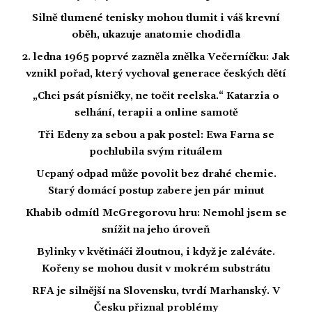
Silně tlumené tenisky mohou tlumit i váš krevní
oběh, ukazuje anatomie chodidla
2. ledna 1965 poprvé zazněla znělka Večerníčku: Jak
vznikl pořad, který vychoval generace českých dětí
„Chci psát písničky, ne točit reelska.“ Katarzia o
selhání, terapii a online samotě
Tři Edeny za sebou a pak postel: Ewa Farna se
pochlubila svým rituálem
Ucpaný odpad může povolit bez drahé chemie.
Starý domácí postup zabere jen pár minut
Khabib odmítl McGregorovu hru: Nemohl jsem se
snížit na jeho úroveň
Bylinky v květináči žloutnou, i když je zaléváte.
Kořeny se mohou dusit v mokrém substrátu
RFA je silnější na Slovensku, tvrdí Marhanský. V
Česku přiznal problémy