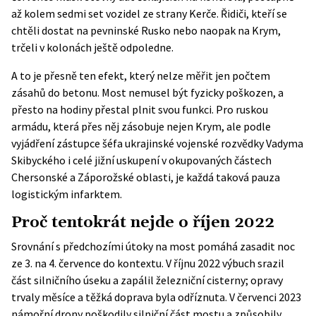
až kolem sedmi set vozidel ze strany Kerče. Řidiči, kteří se
chtěli dostat na pevninské Rusko nebo naopak na Krym,
trčeli v kolonách ještě odpoledne.
A to je přesně ten efekt, který nelze měřit jen počtem
zásahů do betonu. Most nemusel být fyzicky poškozen, a
přesto na hodiny přestal plnit svou funkci. Pro ruskou
armádu, která přes něj zásobuje nejen Krym, ale podle
vyjádření zástupce šéfa ukrajinské vojenské rozvědky Vadyma
Skibyckého i celé jižní uskupení v okupovaných částech
Chersonské a Záporožské oblasti, je každá taková pauza
logistickým infarktem.
Proč tentokrát nejde o říjen 2022
Srovnání s předchozími útoky na most pomáhá zasadit noc
ze 3. na 4. července do kontextu. V říjnu 2022 výbuch srazil
část silničního úseku a zapálil železniční cisterny; opravy
trvaly měsíce a těžká doprava byla odříznuta. V červenci 2023
námořní drony poškodily silniční část mostu a způsobily