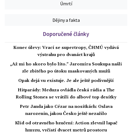
Úmrtí
Dějiny a fakta
Doporučené články
Konec úlevy: Vrací se supertropy, ČHMÚ vydává
výstrahu pro dvanáct krajů
„Až mi ho skoro bylo líto." Jaromíra Soukupa našli
zle zbitého po útoku maskovaných mužů
Opak dejá vu existuje. Je ale ještě podivnější
Hitparády: Meduza ovládla česká rádia a The
Rolling Stones se vrátili do albové top desítky
Petr Janda jako Cézar na nosítkách: Oslava
narozenin, jakou Česko ještě nezažilo
Klid od otravného bzučení: Action zlevnil lapač
hmyzu, vyčistí dvacet metrů prostoru