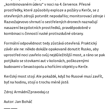
„kombinovaném úderu“ v noci na 4. července. Přesné
prostředky, které způsobily exploze a požáry u Kerče, se z
otevřených zdrojů potvrdit nepodařilo; monitorovací zdroje i
Razvožajevovo shrnutí o sestřelených dronech naznačují
nasazení bezpilotních prostředků, pravděpodobně v
kombinaci s činností ruské protivzdušné obrany.
Formální odpovědnost tedy zůstává otevřená. Praktický
závěr ale ne: někdo dokáže opakovaně donutit Rusko, aby
uprostřed noci zavřelo svůj nejdůležitější most, a ráno se pak
potýkalo se stovkami aut v kolonách, poškozenými
budovami v Sevastopolu a hořícími objekty u Kerče.
Kerčský most stojí. Ale pokaždé, když ho Rusové musí zavřít,
byť na hodinu, stojí o trochu méně jistě.
Zdroj:
ArmádníZpravodaj.cz
Autor:
Jan Boháč