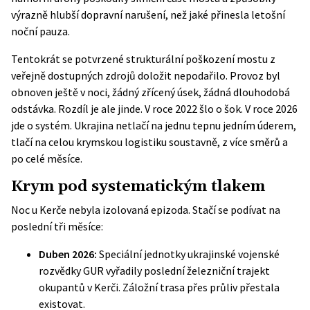
výrazně hlubší dopravní narušení, než jaké přinesla letošní
noční pauza.
Tentokrát se potvrzené strukturální poškození mostu z
veřejně dostupných zdrojů doložit nepodařilo. Provoz byl
obnoven ještě v noci, žádný zřícený úsek, žádná dlouhodobá
odstávka. Rozdíl je ale jinde. V roce 2022 šlo o šok. V roce 2026
jde o systém. Ukrajina netlačí na jednu tepnu jedním úderem,
tlačí na celou krymskou logistiku soustavně, z více směrů a
po celé měsíce.
Krym pod systematickým tlakem
Noc u Kerče nebyla izolovaná epizoda. Stačí se podívat na
poslední tři měsíce:
Duben 2026:
Speciální jednotky
ukrajinské vojenské
rozvědky GUR
vyřadily poslední železniční trajekt
okupantů v Kerči. Záložní trasa přes průliv přestala
existovat.