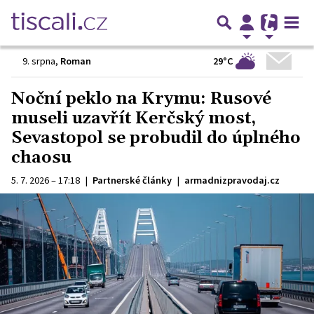
29°C
9. srpna
,
Roman
Noční peklo na Krymu: Rusové
museli uzavřít Kerčský most,
Sevastopol se probudil do úplného
chaosu
5. 7. 2026 – 17:18
|
Partnerské články
|
armadnizpravodaj.cz