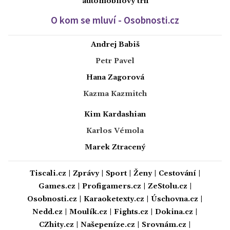
automobilový trh
O kom se mluví - Osobnosti.cz
Andrej Babiš
Petr Pavel
Hana Zagorová
Kazma Kazmitch
Kim Kardashian
Karlos Vémola
Marek Ztracený
Tiscali.cz
|
Zprávy
|
Sport
|
Ženy
|
Cestování
|
Games.cz
|
Profigamers.cz
|
ZeStolu.cz
|
Osobnosti.cz
|
Karaoketexty.cz
|
Úschovna.cz
|
Nedd.cz
|
Moulík.cz
|
Fights.cz
|
Dokina.cz
|
CZhity.cz
|
Našepeníze.cz
|
Srovnám.cz
|