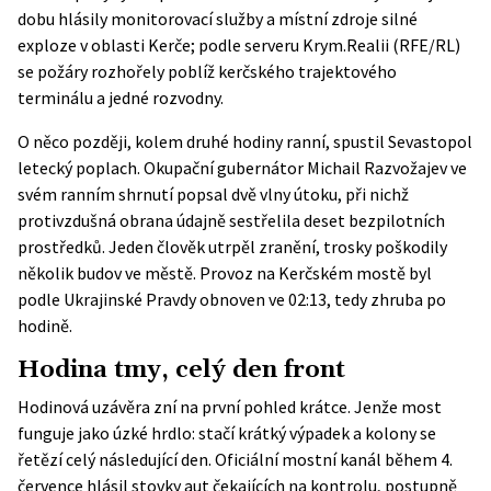
dobu hlásily monitorovací služby a místní zdroje silné
exploze v oblasti Kerče; podle serveru
Krym.Realii
(RFE/RL)
se požáry rozhořely poblíž kerčského trajektového
terminálu a jedné rozvodny.
O něco později, kolem druhé hodiny ranní, spustil Sevastopol
letecký poplach. Okupační gubernátor Michail Razvožajev ve
svém ranním shrnutí popsal dvě vlny útoku, při nichž
protivzdušná obrana údajně sestřelila deset bezpilotních
prostředků. Jeden člověk utrpěl zranění, trosky poškodily
několik budov ve městě. Provoz na Kerčském mostě byl
podle
Ukrajinské Pravdy
obnoven ve 02:13, tedy zhruba po
hodině.
Hodina tmy, celý den front
Hodinová uzávěra zní na první pohled krátce. Jenže most
funguje jako úzké hrdlo: stačí krátký výpadek a kolony se
řetězí celý následující den. Oficiální mostní kanál během 4.
července hlásil stovky aut čekajících na kontrolu, postupně