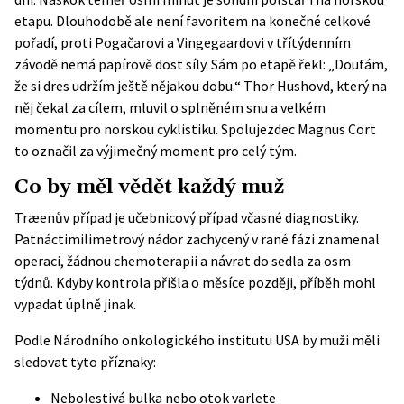
etapu. Dlouhodobě ale není favoritem na konečné celkové
pořadí, proti Pogačarovi a Vingegaardovi v třítýdenním
závodě nemá papírově dost síly. Sám po etapě řekl: „Doufám,
že si dres udržím ještě nějakou dobu.“ Thor Hushovd, který na
něj čekal za cílem, mluvil o splněném snu a velkém
momentu pro norskou cyklistiku. Spolujezdec Magnus Cort
to označil za výjimečný moment pro celý tým.
Co by měl vědět každý muž
Træenův případ je učebnicový případ včasné diagnostiky.
Patnáctimilimetrový nádor zachycený v rané fázi znamenal
operaci, žádnou chemoterapii a návrat do sedla za osm
týdnů. Kdyby kontrola přišla o měsíce později, příběh mohl
vypadat úplně jinak.
Podle
Národního onkologického institutu USA
by muži měli
sledovat tyto příznaky:
Nebolestivá bulka nebo otok varlete