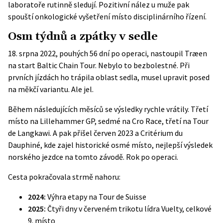
laboratoře rutinně sledují. Pozitivní nález u muže pak
spouští onkologické vyšetření místo disciplinárního řízení.
Osm týdnů a zpátky v sedle
18. srpna 2022, pouhých 56 dní po operaci, nastoupil Træen
na start Baltic Chain Tour. Nebylo to bezbolestné. Při
prvních jízdách ho trápila oblast sedla, musel upravit posed
na měkčí variantu. Ale jel.
Během následujících měsíců se výsledky rychle vrátily. Třetí
místo na Lillehammer GP, sedmé na Cro Race, třetí na Tour
de Langkawi. A pak přišel červen 2023 a
Critérium du
Dauphiné
, kde zajel historické osmé místo, nejlepší výsledek
norského jezdce na tomto závodě. Rok po operaci.
Cesta pokračovala strmě nahoru:
2024:
Výhra etapy na Tour de Suisse
2025:
Čtyři dny v červeném trikotu lídra Vuelty, celkové
9. místo