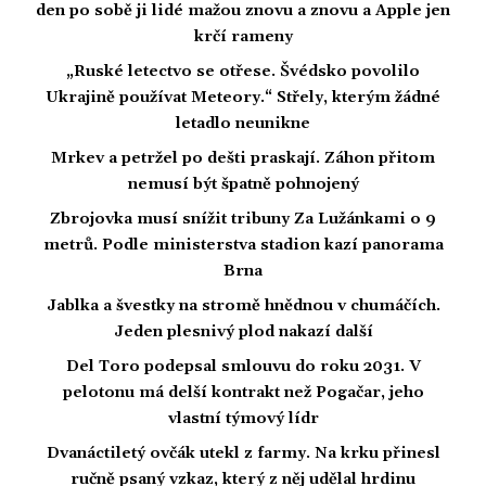
den po sobě ji lidé mažou znovu a znovu a Apple jen
krčí rameny
„Ruské letectvo se otřese. Švédsko povolilo
Ukrajině používat Meteory.“ Střely, kterým žádné
letadlo neunikne
Mrkev a petržel po dešti praskají. Záhon přitom
nemusí být špatně pohnojený
Zbrojovka musí snížit tribuny Za Lužánkami o 9
metrů. Podle ministerstva stadion kazí panorama
Brna
Jablka a švestky na stromě hnědnou v chumáčích.
Jeden plesnivý plod nakazí další
Del Toro podepsal smlouvu do roku 2031. V
pelotonu má delší kontrakt než Pogačar, jeho
vlastní týmový lídr
Dvanáctiletý ovčák utekl z farmy. Na krku přinesl
ručně psaný vzkaz, který z něj udělal hrdinu