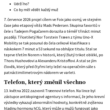
Udrží ho?
Co by měl vědět každý muž
7. července 2026 projel cílem ve Foix jako osmý, ve stejném
čase jako etapový vítěz Mads Pedersen. Skupina favoritů v
čele s Tadejem Pogačarem dorazila o téměř třináct minut
později. Třicetiletý Nor Torstein Træen z týmu Uno-X
Mobility se tak posunul do čela celkové klasifikace s
náskokem 7 minut a 53 sekund na obhájce titulu. Stal se
teprve třetím Norem v historii, který žlutý trikot oblékl, po
Thoru Hushovdovi a Alexanderu Kristoffovi. A stal se jím
člověk, který před čtyřmi lety ležel na operačním sále s
patnáctimilimetrovým nádorem ve varleti.
Telefon, který změnil všechno
13. května 2022 zazvonil Træenovi telefon. Na lince byl
zástupce antidopingové agentury s informací, že jeho krevní
výsledky vykazují abnormální hodnoty, konkrétně zvýšenou
hladinu hormonu hCG, který může u mužů fungovat jako