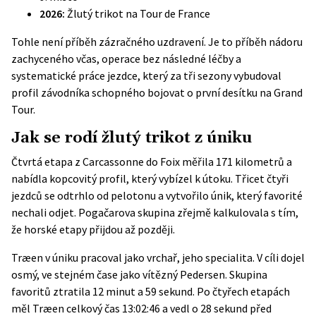
2026:
Žlutý trikot na Tour de France
Tohle není příběh zázračného uzdravení. Je to příběh nádoru
zachyceného včas, operace bez následné léčby a
systematické práce jezdce, který za tři sezony vybudoval
profil závodníka schopného bojovat o první desítku na Grand
Tour.
Jak se rodí žlutý trikot z úniku
Čtvrtá etapa z Carcassonne do Foix měřila 171 kilometrů a
nabídla kopcovitý profil, který vybízel k útoku. Třicet čtyři
jezdců se odtrhlo od pelotonu a vytvořilo únik, který favorité
nechali odjet. Pogačarova skupina zřejmě kalkulovala s tím,
že horské etapy přijdou až později.
Træen v úniku pracoval jako vrchař, jeho specialita. V cíli dojel
osmý, ve stejném čase jako vítězný Pedersen. Skupina
favoritů ztratila 12 minut a 59 sekund. Po čtyřech etapách
měl Træen celkový čas 13:02:46 a vedl o 28 sekund před