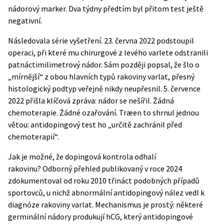
nádorový marker. Dva týdny předtím byl přitom test ještě
negativní.
Následovala série vyšetření. 23. června 2022 podstoupil
operaci, při které mu chirurgové z levého varlete odstranili
patnáctimilimetrový nádor. Sám později popsal, že šlo o
„mírnější“ z obou hlavních typů rakoviny varlat, přesný
histologický podtyp veřejně nikdy neupřesnil. 5. července
2022 přišla klíčová zpráva: nádor se nešířil. Žádná
chemoterapie. Žádné ozařování. Træen to shrnul jednou
větou: antidopingový test ho „určitě zachránil před
chemoterapií“.
Jak je možné, že dopingová kontrola odhalí
rakovinu?
Odborný přehled
publikovaný v roce 2024
zdokumentoval od roku 2010 třináct podobných případů
sportovců, u nichž abnormální antidopingový nález vedl k
diagnóze rakoviny varlat. Mechanismus je prostý: některé
germinální nádory produkují hCG, který antidopingové