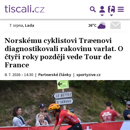
26°C
7. srpna
,
Lada
Norskému cyklistovi Træenovi
diagnostikovali rakovinu varlat. O
čtyři roky později vede Tour de
France
8. 7. 2026 – 14:30
|
Partnerské články
|
sportyzive.cz