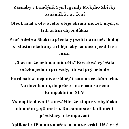
Zásnuby v Londýně: Syn legendy Mekyho Žbirky
oznámil, že se žení
Oleokantal z olivového oleje chrání mozek myší, u
lidí zatím chybí důkaz
Proč Adele a Shakira přestaly jezdit na turné: Budují
si vlastní stadiony a chtějí, aby fanoušci jezdili za
nimi
„Slavím, že nebudu mít děti." Kovalová vyřešila
otázku jednou provždy, litovat prý nebude
Ford nabízí nejuniverzálnější auto na českém trhu.
Na dovolenou, do práce i na chatu za cenu
kompaktního SUV
Vstoupíte dovnitř a nevěříte, že stojíte v obytňáku
dlouhém 5,90 metru. Rossmönster Loft mění
představy o kempování
Aplikaci z iPhonu smažete a ona se vrátí. Už čtvrtý