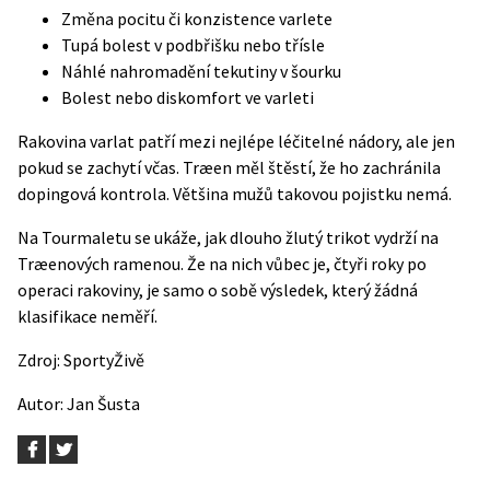
Změna pocitu či konzistence varlete
Tupá bolest v podbřišku nebo třísle
Náhlé nahromadění tekutiny v šourku
Bolest nebo diskomfort ve varleti
Rakovina varlat patří mezi nejlépe léčitelné nádory, ale jen
pokud se zachytí včas. Træen měl štěstí, že ho zachránila
dopingová kontrola. Většina mužů takovou pojistku nemá.
Na Tourmaletu se ukáže, jak dlouho žlutý trikot vydrží na
Træenových ramenou. Že na nich vůbec je, čtyři roky po
operaci rakoviny, je samo o sobě výsledek, který žádná
klasifikace neměří.
Zdroj:
SportyŽivě
Autor:
Jan Šusta