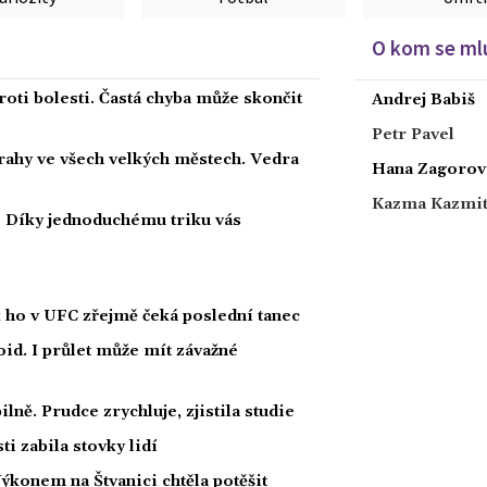
O kom se mlu
roti bolesti. Častá chyba může skončit
Andrej Babiš
Petr Pavel
strahy ve všech velkých městech. Vedra
Hana Zagorov
Kazma Kazmi
i? Díky jednoduchému triku vás
k ho v UFC zřejmě čeká poslední tanec
id. I průlet může mít závažné
lně. Prudce zrychluje, zjistila studie
i zabila stovky lidí
Výkonem na Štvanici chtěla potěšit