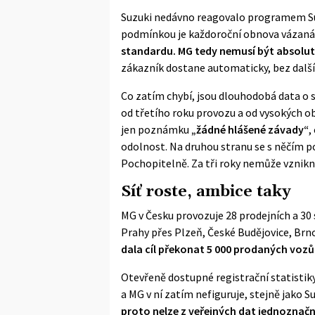
Suzuki nedávno reagovalo programem Suzuk
podmínkou je každoroční obnova vázaná n
standardu. MG tedy nemusí být absolut
zákazník dostane automaticky, bez dalš
Co zatím chybí, jsou dlouhodobá data o 
od třetího roku provozu a od vysokých o
jen poznámku
„žádné hlášené závady“
,
odolnost. Na druhou stranu se s něčím 
Pochopitelně. Za tři roky nemůže vznikno
Síť roste, ambice taky
MG v Česku provozuje 28 prodejních a 30 
Prahy přes Plzeň, České Budějovice, Brn
dala cíl překonat 5 000 prodaných vozů
Otevřeně dostupné registrační statistiky 
a MG v ní zatím nefiguruje, stejně jako 
proto nelze z veřejných dat jednoznačn