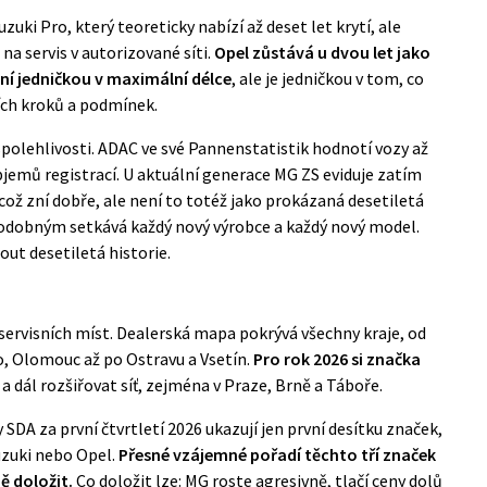
i Pro, který teoreticky nabízí až deset let krytí, ale
a servis v autorizované síti.
Opel zůstává u dvou let jako
ní jedničkou v maximální délce
, ale je jedničkou v tom, co
ích kroků a podmínek.
spolehlivosti. ADAC ve své Pannenstatistik hodnotí vozy až
bjemů registrací. U aktuální generace MG ZS eviduje zatím
 což zní dobře, ale není to totéž jako prokázaná desetiletá
podobným setkává každý nový výrobce a každý nový model.
ut desetiletá historie.
servisních míst. Dealerská mapa pokrývá všechny kraje, od
o, Olomouc až po Ostravu a Vsetín.
Pro rok 2026 si značka
a dál rozšiřovat síť, zejména v Praze, Brně a Táboře.
SDA za první čtvrtletí 2026 ukazují jen první desítku značek,
Suzuki nebo Opel.
Přesné vzájemné pořadí těchto tří značek
ě doložit.
Co doložit lze: MG roste agresivně, tlačí ceny dolů