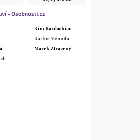
ví - Osobnosti.cz
Kim Kardashian
Karlos Vémola
á
Marek Ztracený
tch