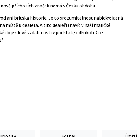
u nově příchozích značek nemá v Česku obdobu.
od ani britská historie. Je to srozumitelnost nabídky: jasná
a místě u dealera. A tito dealeři (navíc v naší maličké
tké dojezdové vzdálenosti v podstatě odkukoli. Což
e?
uriozity
Fotbal
Úmrtí