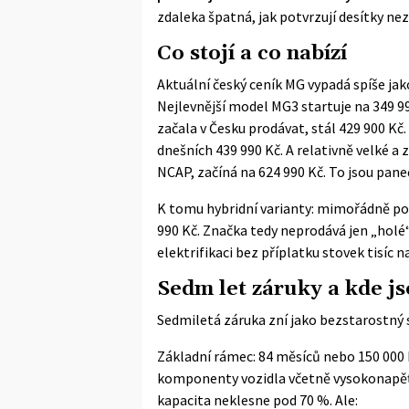
zdaleka špatná, jak potvrzují desítky ne
Co stojí a co nabízí
Aktuální český ceník MG vypadá spíše jak
Nejlevnější model MG3 startuje na 349 99
začala v Česku prodávat, stál 429 900 Kč
dnešních 439 990 Kč. A relativně velké 
NCAP, začíná na 624 990 Kč. To jsou pane
K tomu hybridní varianty: mimořádně po
990 Kč. Značka tedy neprodává jen „holé“ s
elektrifikaci bez příplatku stovek tisíc na
Sedm let záruky a kde j
Sedmiletá záruka zní jako bezstarostný s
Základní rámec: 84 měsíců nebo 150 000 k
komponenty vozidla včetně vysokonapěť
kapacita neklesne pod 70 %. Ale: