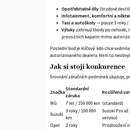
Opotřebitelné díly
(brzdové destičk
Infotainment, komfortní a někter
Taxi a autoškoly
— pouze 3 roky / 
Výluky
zahrnují škody po nehodě, 
provozních kapalin mimo autorizov
Poslední bod je klíčový: kdo chce sedmile
autorizovaného dealera. Není to neobvyk
Jak si stojí konkurence
Srovnání záručních podmínek ukazuje, pr
Standardní
Značka
Rozšířená va
záruka
MG
7 let / 150 000 km
(standard)
3 roky / 100 000
Suzuki Pro
až 
Suzuki
km
servisu)
Opel
2 roky
Prodloužení n