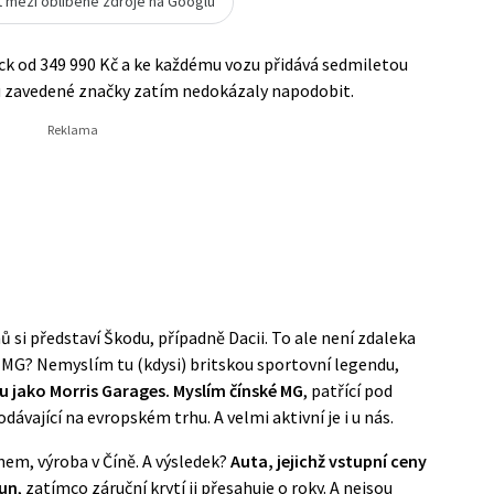
t mezi oblíbené zdroje na Googlu
k od 349 990 Kč a ke každému vozu přidává sedmiletou
ou zavedené značky zatím nedokázaly napodobit.
ů si představí Škodu, případně Dacii. To ale není zdaleka
MG? Nemyslím tu (kdysi) britskou sportovní legendu,
 jako Morris Garages. Myslím čínské MG
, patřící pod
dávající na evropském trhu. A velmi aktivní je i u nás.
em, výroba v Číně. A výsledek?
Auta, jejichž vstupní ceny
run
, zatímco záruční krytí ji přesahuje o roky. A nejsou