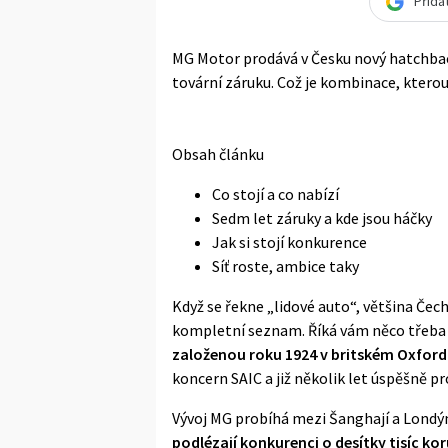
Přida
MG Motor prodává v Česku nový hatchbac
tovární záruku. Což je kombinace, kter
Obsah článku
Co stojí a co nabízí
Sedm let záruky a kde jsou háčky
Jak si stojí konkurence
Síť roste, ambice taky
Když se řekne „lidové auto“, většina Čech
kompletní seznam. Říká vám něco třeba 
založenou roku 1924 v britském Oxfordu
koncern SAIC a již několik let úspěšně pro
Vývoj MG probíhá mezi Šanghají a Londýn
podlézají konkurenci o desítky tisíc ko