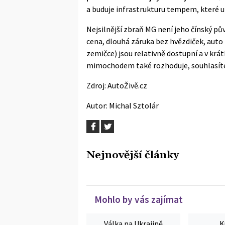
a buduje infrastrukturu tempem, které 
Nejsilnější zbraň MG není jeho čínský pův
cena, dlouhá záruka bez hvězdiček, auto n
zemičce) jsou relativně dostupní a v krá
mimochodem také rozhoduje, souhlasít
Zdroj:
AutoŽivě.cz
Autor:
Michal Sztolár
Nejnovější články
Mohlo by vás zajímat
Válka na Ukrajině
K