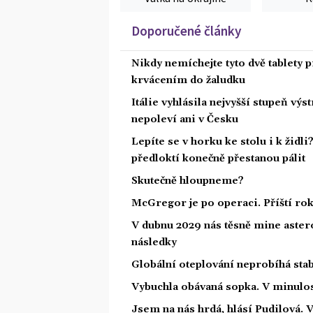
Doporučené články
Nikdy nemíchejte tyto dvě tablety p
krvácením do žaludku
Itálie vyhlásila nejvyšší stupeň vý
nepoleví ani v Česku
Lepíte se v horku ke stolu i k židl
předloktí konečně přestanou pálit
Skutečně hloupneme?
McGregor je po operaci. Příští ro
V dubnu 2029 nás těsně mine astero
následky
Globální oteplování neprobíhá stabi
Vybuchla obávaná sopka. V minulost
Jsem na nás hrdá, hlásí Pudilová. 