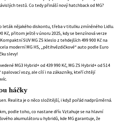
závislých testů. Co tedy přináší nový hatchback od MG?
o leták nějakého diskontu, třeba v titulku zmíněného Lidlu.
0 Kč, přitom ještě v únoru 2025, kdy se benzínová verze
. Kompaktní SUV MG ZS kleslo z tehdejších 499 900 Kč na
a zcela moderní MG HS, „pětihvězdičkové“ auto podle Euro
čku slevy!
vedené MG3 Hybrid+ od 439 990 Kč, MG ZS Hybrid+ od 514
palovací vozy, ale cílí i na zákazníky, kteří chtějí
víc.
sou háčky
en. Realita je o něco složitější, i když pořád nadprůměrná.
m, podle toho, co nastane dřív. Vztahuje se na hlavní
ového akumulátoru u hybridů, kde MG garantuje, že