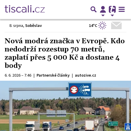
14°C
8. srpna
,
Soběslav
Nová modrá značka v Evropě. Kdo
nedodrží rozestup 70 metrů,
zaplatí přes 5 000 Kč a dostane 4
body
6. 6. 2026 – 7:46
|
Partnerské články
|
autozive.cz