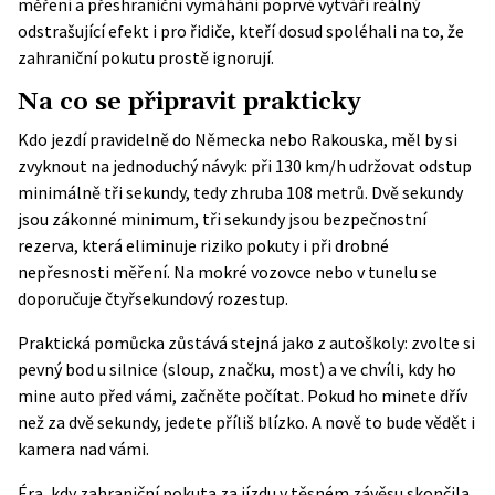
měření a přeshraniční vymáhání poprvé vytváří reálný
odstrašující efekt i pro řidiče, kteří dosud spoléhali na to, že
zahraniční pokutu prostě ignorují.
Na co se připravit prakticky
Kdo jezdí pravidelně do Německa nebo Rakouska, měl by si
zvyknout na jednoduchý návyk: při 130 km/h udržovat odstup
minimálně tři sekundy, tedy zhruba 108 metrů. Dvě sekundy
jsou zákonné minimum, tři sekundy jsou bezpečnostní
rezerva, která eliminuje riziko pokuty i při drobné
nepřesnosti měření. Na mokré vozovce nebo v tunelu se
doporučuje čtyřsekundový rozestup.
Praktická pomůcka zůstává stejná jako z autoškoly: zvolte si
pevný bod u silnice (sloup, značku, most) a ve chvíli, kdy ho
mine auto před vámi, začněte počítat. Pokud ho minete dřív
než za dvě sekundy, jedete příliš blízko. A nově to bude vědět i
kamera nad vámi.
Éra, kdy zahraniční pokuta za jízdu v těsném závěsu skončila