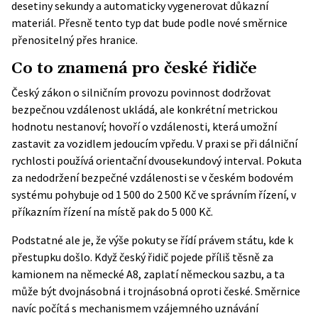
desetiny sekundy a automaticky vygenerovat důkazní
materiál. Přesně tento typ dat bude podle nové směrnice
přenositelný přes hranice.
Co to znamená pro české řidiče
Český zákon o silničním provozu povinnost dodržovat
bezpečnou vzdálenost ukládá, ale konkrétní metrickou
hodnotu nestanoví; hovoří o vzdálenosti, která umožní
zastavit za vozidlem jedoucím vpředu. V praxi se při dálniční
rychlosti používá orientační dvousekundový interval. Pokuta
za nedodržení bezpečné vzdálenosti se v českém bodovém
systému pohybuje od 1 500 do 2 500 Kč ve správním řízení, v
příkazním řízení na místě pak do 5 000 Kč.
Podstatné ale je, že výše pokuty se řídí právem státu, kde k
přestupku došlo. Když český řidič pojede příliš těsně za
kamionem na německé A8, zaplatí německou sazbu, a ta
může být dvojnásobná i trojnásobná oproti české. Směrnice
navíc počítá s mechanismem vzájemného uznávání