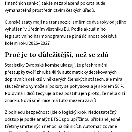
finančních sankcí, takže nezaplacená pokuta bude
vymahatelná prostřednictvím českých úřadů.
Členské státy mají na transpozici směrnice dva roky od jejího
vyhlášení v Úředním věstníku EU. Podle aktuálního
legislativního harmonogramu se plná účinnost očekává
kolem roku 2026–2027.
Proč je to důležitější, než se zdá
Statistiky
Evropské komise
ukazují, že přeshraniční
přestupky tvoří zhruba 40 % automaticky detekovaných
dopravních deliktů v některých členských státech, ale míra
skutečného vymožení pokuty se pohybovala jen kolem 50 %.
Polovina řidičů tedy ujela bez postihu jen proto, že měla cizí
značku. Nová směrnice má tuto mezeru zavřít.
Z pohledu bezpečnosti jde o logický krok. Nedostatečný
odstup je podle analýz
ETSC
spolupříčinou přibližně jedné
třetiny smrtelných nehod na dálnicích. Automatizované