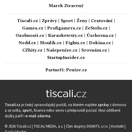
Marek Ztracený
Tiscali.cz
|
Zprávy
|
Sport
|
Ženy
|
Cestování
|
Games.cz
|
Profigamers.cz
|
ZeStolu.cz
|
Osobnosti.cz
|
Karaoketexty.cz
|
Úschovna.cz
|
Nedd.cz
|
Moulík.cz
|
Fights.cz
|
Dokina.cz
|
CZhity.cz
|
Našepeníze.cz
|
Srovnám.cz
|
StartupInsider.cz
Partneři:
Peníze.cz
Tiscali.cz
je český zpravodajský portál, na kterém najdete
zprávy
z domova
a ze světa,
sport
, finance nebo servis s předpovědí počasí. Mezi oblíbené
služby patří i
e-mail zdarma
.
© 2026 Tiscali.cz |
TISCALI MEDIA, a.s.
|
Člen skupiny DIGNITY, s.r.o.
|
Kontakt
|
O nás
|
Kodex