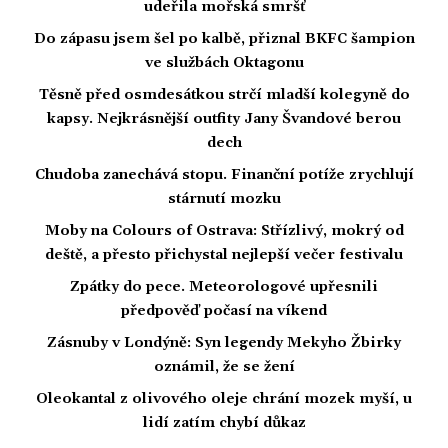
udeřila mořská smršť
Do zápasu jsem šel po kalbě, přiznal BKFC šampion
ve službách Oktagonu
Těsně před osmdesátkou strčí mladší kolegyně do
kapsy. Nejkrásnější outfity Jany Švandové berou
dech
Chudoba zanechává stopu. Finanční potíže zrychlují
stárnutí mozku
Moby na Colours of Ostrava: Střízlivý, mokrý od
deště, a přesto přichystal nejlepší večer festivalu
Zpátky do pece. Meteorologové upřesnili
předpověď počasí na víkend
Zásnuby v Londýně: Syn legendy Mekyho Žbirky
oznámil, že se žení
Oleokantal z olivového oleje chrání mozek myší, u
lidí zatím chybí důkaz