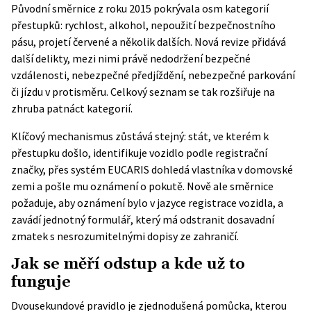
Původní směrnice z roku 2015 pokrývala osm kategorií
přestupků: rychlost, alkohol, nepoužití bezpečnostního
pásu, projetí červené a několik dalších. Nová revize přidává
další delikty, mezi nimi právě nedodržení bezpečné
vzdálenosti, nebezpečné předjíždění, nebezpečné parkování
či jízdu v protisměru. Celkový seznam se tak rozšiřuje na
zhruba patnáct kategorií.
Klíčový mechanismus zůstává stejný: stát, ve kterém k
přestupku došlo, identifikuje vozidlo podle registrační
značky, přes systém EUCARIS dohledá vlastníka v domovské
zemi a pošle mu oznámení o pokutě. Nově ale směrnice
požaduje, aby oznámení bylo v jazyce registrace vozidla, a
zavádí jednotný formulář, který má odstranit dosavadní
zmatek s nesrozumitelnými dopisy ze zahraničí.
Jak se měří odstup a kde už to
funguje
Dvousekundové pravidlo je zjednodušená pomůcka, kterou