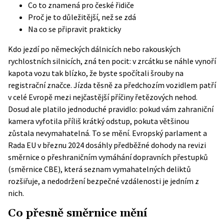
Co to znamená pro české řidiče
Proč je to důležitější, než se zdá
Na co se připravit prakticky
Kdo jezdí po německých dálnicích nebo rakouských
rychlostních silnicích, zná ten pocit: v zrcátku se náhle vynoří
kapota vozu tak blízko, že byste spočítali šrouby na
registrační značce. Jízda těsně za předchozím vozidlem patří
v celé Evropě mezi nejčastější příčiny řetězových nehod.
Dosud ale platilo jednoduché pravidlo: pokud vám zahraniční
kamera vyfotila příliš krátký odstup, pokuta většinou
zůstala nevymahatelná. To se mění. Evropský parlament a
Rada EU v březnu 2024 dosáhly předběžné dohody na revizi
směrnice o přeshraničním vymáhání dopravních přestupků
(směrnice CBE), která seznam vymahatelných deliktů
rozšiřuje, a nedodržení bezpečné vzdálenosti je jedním z
nich.
Co přesně směrnice mění