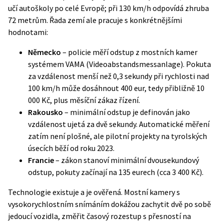
učí autoškoly po celé Evropě; při 130 km/h odpovídá zhruba
72 metrům. Řada zemí ale pracuje s konkrétnějšími
hodnotami:
Německo
– policie měří odstup z mostních kamer
systémem VAMA (Videoabstandsmessanlage). Pokuta
za vzdálenost menší než 0,3 sekundy při rychlosti nad
100 km/h může dosáhnout 400 eur, tedy přibližně 10
000 Kč, plus měsíční zákaz řízení.
Rakousko
– minimální odstup je definován jako
vzdálenost ujetá za dvě sekundy. Automatické měření
zatím není plošné, ale pilotní projekty na tyrolských
úsecích běží od roku 2023.
Francie
– zákon stanoví minimální dvousekundový
odstup, pokuty začínají na 135 eurech (cca 3 400 Kč).
Technologie existuje a je ověřená. Mostní kamery s
vysokorychlostním snímáním dokážou zachytit dvě po sobě
jedoucí vozidla, změřit časový rozestup s přesností na