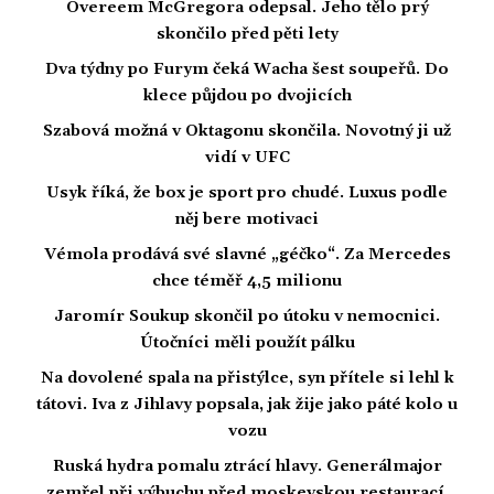
Overeem McGregora odepsal. Jeho tělo prý
skončilo před pěti lety
Dva týdny po Furym čeká Wacha šest soupeřů. Do
klece půjdou po dvojicích
Szabová možná v Oktagonu skončila. Novotný ji už
vidí v UFC
Usyk říká, že box je sport pro chudé. Luxus podle
něj bere motivaci
Vémola prodává své slavné „géčko“. Za Mercedes
chce téměř 4,5 milionu
Jaromír Soukup skončil po útoku v nemocnici.
Útočníci měli použít pálku
Na dovolené spala na přistýlce, syn přítele si lehl k
tátovi. Iva z Jihlavy popsala, jak žije jako páté kolo u
vozu
Ruská hydra pomalu ztrácí hlavy. Generálmajor
zemřel při výbuchu před moskevskou restaurací,