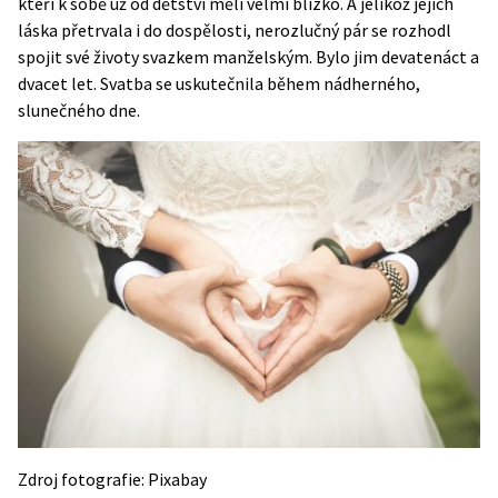
kteří k sobě už od dětství měli velmi blízko. A jelikož jejich
láska přetrvala i do dospělosti, nerozlučný pár se rozhodl
spojit své životy svazkem manželským. Bylo jim devatenáct a
dvacet let. Svatba se uskutečnila během nádherného,
slunečného dne.
Zdroj fotografie: Pixabay