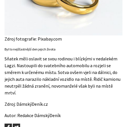
Zdroj fotografie: Pixabay.com
Byl to nejšťastnější den jejich života
Sňatek měli oslavit se svou rodinou i blízkými v nedalekém
Lagzi. Nastoupili do svatebního automobilu a rozjeli se
směrem k určenému místu. Sotva ovšem vjeli na dálnici, do
jejich auta narazilo nákladní vozidlo na místě. Řidič kamionu
neutrpěl žádná zranění, novomanželé však byli na místě
mrtví.
Zdroj:
DámskýDeník.cz
Autor:
Redakce DámskýDeník