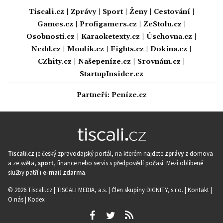
Tiscali.cz
|
Zprávy
|
Sport
|
Ženy
|
Cestování
|
Games.cz
|
Profigamers.cz
|
ZeStolu.cz
|
Osobnosti.cz
|
Karaoketexty.cz
|
Úschovna.cz
|
Nedd.cz
|
Moulík.cz
|
Fights.cz
|
Dokina.cz
|
CZhity.cz
|
Našepeníze.cz
|
Srovnám.cz
|
StartupInsider.cz
Partneři:
Peníze.cz
Tiscali.cz
je český zpravodajský portál, na kterém najdete
zprávy
z domova
a ze světa,
sport
, finance nebo servis s předpovědí počasí. Mezi oblíbené
služby patří i
e-mail zdarma
.
© 2026 Tiscali.cz |
TISCALI MEDIA, a.s.
|
Člen skupiny DIGNITY, s.r.o.
|
Kontakt
|
O nás
|
Kodex