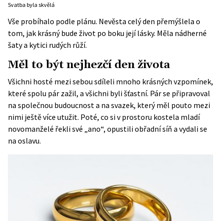
Svatba byla skvělá
Vše probíhalo podle plánu. Nevěsta celý den přemýšlela o
tom, jak krásný bude život po boku její lásky. Měla nádherné
šaty a kytici rudých růží.
Měl to být nejhezčí den života
Všichni hosté mezi sebou sdíleli mnoho krásných vzpomínek,
které spolu pár zažil, a všichni byli šťastní. Pár se připravoval
na společnou budoucnost a na svazek, který měl pouto mezi
nimi ještě více utužit. Poté, co si v prostoru kostela mladí
novomanželé řekli své „ano“, opustili obřadní síň a vydali se
na oslavu.