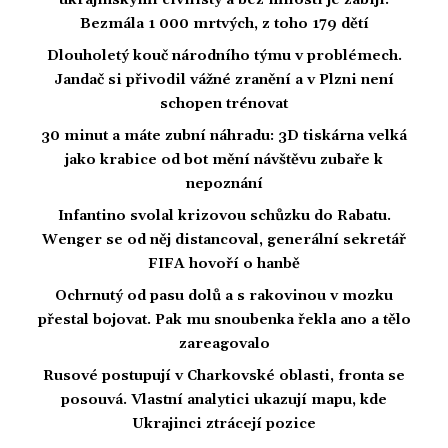
ukrajinskými civilisty a bez milosti je zabíjí.
Bezmála 1 000 mrtvých, z toho 179 dětí
Dlouholetý kouč národního týmu v problémech.
Jandač si přivodil vážné zranění a v Plzni není
schopen trénovat
30 minut a máte zubní náhradu: 3D tiskárna velká
jako krabice od bot mění návštěvu zubaře k
nepoznání
Infantino svolal krizovou schůzku do Rabatu.
Wenger se od něj distancoval, generální sekretář
FIFA hovoří o hanbě
Ochrnutý od pasu dolů a s rakovinou v mozku
přestal bojovat. Pak mu snoubenka řekla ano a tělo
zareagovalo
Rusové postupují v Charkovské oblasti, fronta se
posouvá. Vlastní analytici ukazují mapu, kde
Ukrajinci ztrácejí pozice