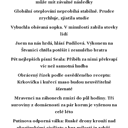
může mít závažné následky
Globální oteplování neprobíhá stabilně. Prudce
zrychluje, zjistila studie
Vybuchla obávaná sopka. V minulosti zabila stovky
lidí
Jsem na nás hrdá, hlásí Pudilová. Výkonem na
Štvanici chtěla potěšit i zesnulého bratra
Pět nejlepších písní Seala: Příběh za nimi překvapí
víc než samotná hudba
Obrácený řízek podle osvědčeného receptu:
Krkovička i kuřecí maso budou neuvěřitelně
šťavnaté
Mravenci na záhonech zmizí do půl hodiny. Tři
suroviny z domácnosti za pár korun je vyženou na
celé léto
Putinova odporná válka: Ruské drony krouží nad